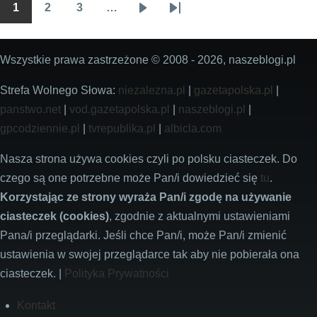
1
2
3
…
Stronicowanie
Wszyscy
Wszyscy
Wszyscy
Następna
Ostatnia
strona
strona
Wszystkie prawa zastrzeżone © 2008 - 2026, naszeblogi.pl
Strefa Wolnego Słowa:
niezalezna.pl
|
gazetapolska.pl
|
panstwo.net
|
vod.gazetapolska.pl
|
naszeblogi.pl
|
gpcodziennie.pl
|
tvrepublika.pl
|
albicla.com
Nasza strona używa cookies czyli po polsku ciasteczek. Do
czego są one potrzebne może Pan/i dowiedzieć się
tu
.
Korzystając ze strony wyraża Pan/i zgodę na używanie
ciasteczek (cookies)
, zgodnie z aktualnymi ustawieniami
Pana/i przeglądarki. Jeśli chce Pan/i, może Pan/i zmienić
ustawienia w swojej przeglądarce tak aby nie pobierała ona
ciasteczek. |
Polityka Prywatności
Footer
Kontakt