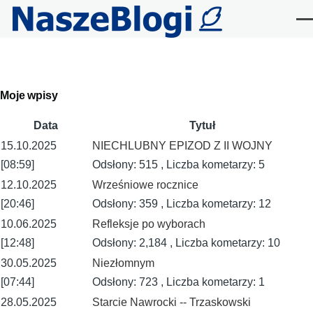
Przejdź do treści
Me
Primary
Moje wpisy
tabs
Data
Tytuł
15.10.2025
NIECHLUBNY EPIZOD Z II WOJNY
[08:59]
Odsłony: 515 , Liczba kometarzy: 5
12.10.2025
Wrześniowe rocznice
[20:46]
Odsłony: 359 , Liczba kometarzy: 12
10.06.2025
Refleksje po wyborach
[12:48]
Odsłony: 2,184 , Liczba kometarzy: 10
30.05.2025
Niezłomnym
[07:44]
Odsłony: 723 , Liczba kometarzy: 1
28.05.2025
Starcie Nawrocki -- Trzaskowski