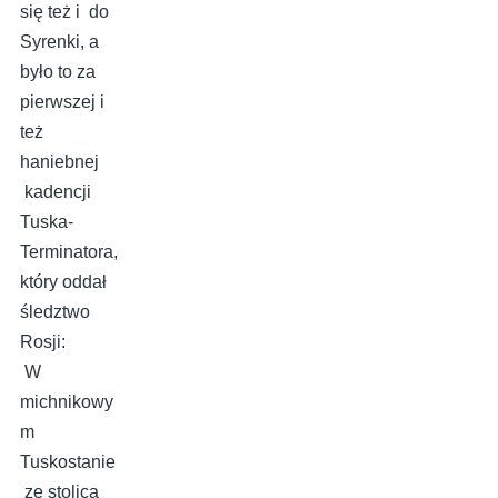
się też i do
Syrenki, a
było to za
pierwszej i
też
haniebnej
kadencji
Tuska-
Terminatora,
który oddał
śledztwo
Rosji:
W
michnikowy
m
Tuskostanie
ze stolicą