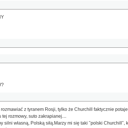
NY
W?
 rozmawiać z tyranem Rosji, tylko że Churchill faktycznie pot
 tej rozmowy, suto zakrapianej…
silni własną, Polską siłą.Marzy mi się taki "polski Churchill",