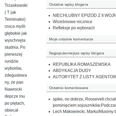
Ostatnie wpisy blogera
Trzaskowski
( T jak
NIECHLUBNY EPIZOD Z II WOJ
Terminator)
Wrześniowe rocznice
rzuca myśli
Refleksje po wyborach
głębokie jak
Moje ostatnie komentarze
wyschnięta
studnia. Po
Najpopularniejsze wpisy blogera
pierwszej
rundzie
REPUBLIKA ROMASZEWSKA
wyborów,
ABDYKACJA DUDY
zdegustowa
AUTORYTET Z LISTY AGENTO
ny, że pan
Ostatnio komentowane
Nawrocki
depcze mu
spike
,
no dobrze, Roosevelt chciał
po piętach,
pominięciem sojuszników.Podczas
obiecał
Lech Makowiecki
,
Marku!Musimy by 