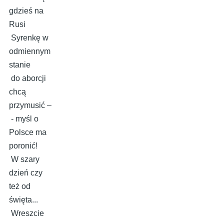
gdzieś na
Rusi
Syrenkę w
odmiennym
stanie
do aborcji
chcą
przymusić –
- myśl o
Polsce ma
poronić!
W szary
dzień czy
też od
święta...
Wreszcie