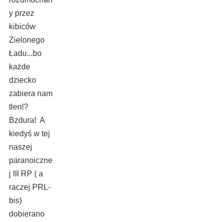
y przez
kibiców
Zielonego
Ładu...bo
każde
dziecko
zabiera nam
tlen!?
Bzdura! A
kiedyś w tej
naszej
paranoiczne
j III RP ( a
raczej PRL-
bis)
dobierano