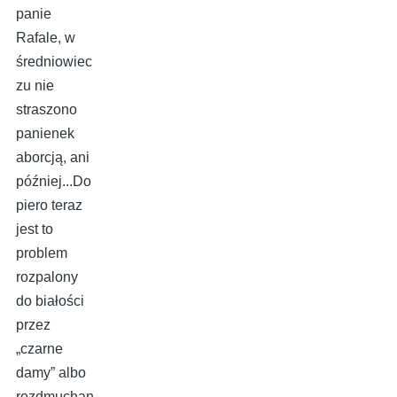
panie
Rafale, w
średniowiec
zu nie
straszono
panienek
aborcją, ani
później...Do
piero teraz
jest to
problem
rozpalony
do białości
przez
„czarne
damy” albo
rozdmuchan