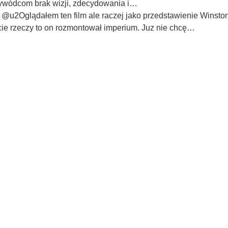
zywódcom brak wizji, zdecydowania i…
,
@u2Oglądałem ten film ale raczej jako przedstawienie Winstona
uncie rzeczy to on rozmontował imperium. Juz nie chcę…