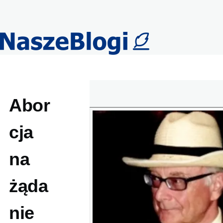
Przejdź do treści
Abor
cja
na
żąda
nie