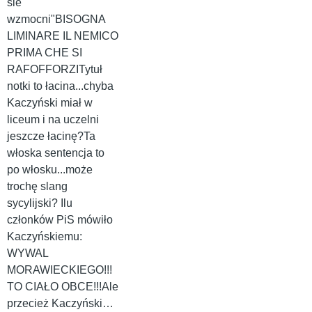
sie
wzmocni"BISOGNA
LIMINARE IL NEMICO
PRIMA CHE SI
RAFOFFORZITytuł
notki to łacina...chyba
Kaczyński miał w
liceum i na uczelni
jeszcze łacinę?Ta
włoska sentencja to
po włosku...może
trochę slang
sycylijski? Ilu
członków PiS mówiło
Kaczyńskiemu:
WYWAL
MORAWIECKIEGO!!!
TO CIAŁO OBCE!!!Ale
przecież Kaczyński…