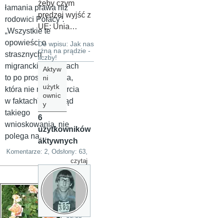
żeby czym
łamania prawa niż
prędzej wyjść z
rodowici Polacy”.
UE: Unia…
„Wszystkie te
opowieści o
Do wpisu: Jak nas
rżną na prądzie -
strasznych
liczby!
migranckich gangach
Aktyw
to po prostu bzdura,
ni
użytk
która nie ma poparcia
ownic
w faktach”. Błąd
y
takiego
6
wnioskowania, nie
użytkowników
polega na…
aktywnych
Komentarze: 2, Odsłony: 63,
czytaj
Alina@
Warsza
wa
,
06.08