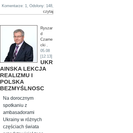
Komentarze: 1, Odsłony: 148,
czytaj
Ryszar
d
Czarne
cki
,
05.08
[12:13]
UKR
AINSKA LEKCJA
REALIZMU I
POLSKA
BEZMYŚLNOSC
Na dorocznym
spotkaniu z
ambasadorami
Ukrainy w różnych
częściach świata