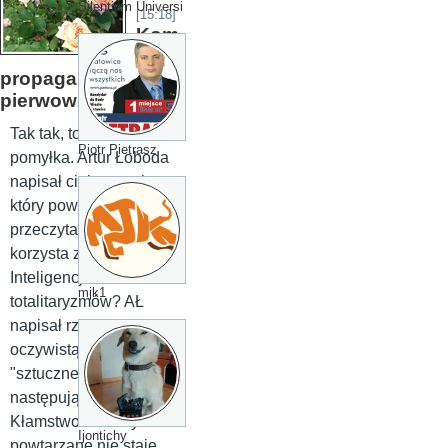
Silentium Universi
[15:18]
Kom
usza
propaganda to
pierwowzór AI!
Tak tak, to nie
Piotr Pietrasz
pomyłka. Artur Łoboda
napisał ciekawy tekst,
który powinien
przeczytać każdy, kto
korzysta z AI.Sztuczna
Inteligencja w służbie
mjk1
totalitaryzmów? AŁ
napisał rzecz
oczywistą: Zadałem
"sztucznej Inteligencji"
następujące pytanie:
Kłamstwo sto razy
Ijontichy
powtarzane nie staje