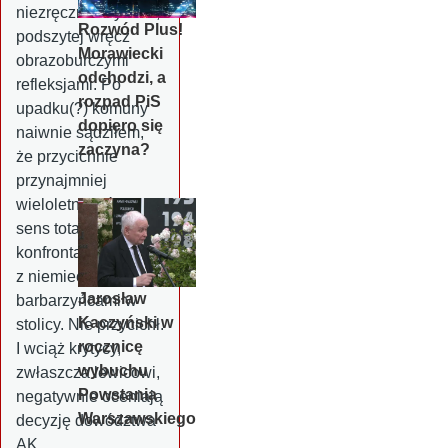
niezręcznie wyznać,
Rozwód Plus!
podszytej wręcz
Morawiecki
obrazoburczymi
odchodzi, a
refleksjami. Po
rozpad PiS
upadku(?) komuny
dopiero się
naiwnie sądziłem,
zaczyna?
że przycichnie
przynajmniej
wieloletni spór o
sens totalnej
konfrontacji zbrojnej
z niemieckimi
Jarosław
barbarzyńcami w
Kaczyński w
stolicy. Nie przycichł.
rocznicę
I wciąż krytycy,
wybuchu
zwłaszcza lewicowi,
Powstania
negatywnie oceniają
Warszawskiego
decyzję dowództwa
AK.…