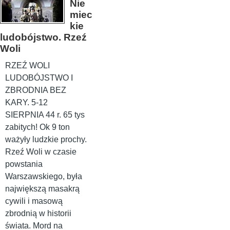
Nie
miec
kie
ludobójstwo. Rzeź
Woli
RZEŹ WOLI
LUDOBÓJSTWO I
ZBRODNIA BEZ
KARY. 5-12
SIERPNIA 44 r. 65 tys
zabitych! Ok 9 ton
ważyły ludzkie prochy.
Rzeź Woli w czasie
powstania
Warszawskiego, była
największą masakrą
cywili i masową
zbrodnią w historii
świata. Mord na