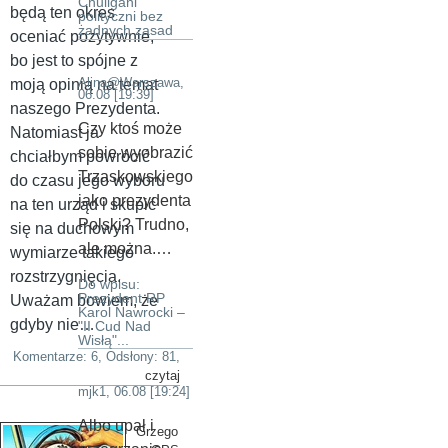
Chuligani
będą ten okres
polityczni bez
żadnych zasad
oceniać pozytywnie,
bo jest to spójne z
Alina@Warszawa,
moją opinią na temat
06.08 [19:39]
naszego Prezydenta.
Czy ktoś może
Natomiast ja
sobie wyobrazić
chciałbym powrócić
Trzaskowskiego
do czasu jego wyboru
jako prezydenta
na ten urząd i skupić
Polski? Trudno,
się na duchowym
ale można.…
wymiarze takiego
rozstrzygnięcia.
Do wpisu:
Prezydent RP
Uważam bowiem, że
Karol Nawrocki –
gdyby nie…
"II Cud Nad
Wisłą"...
Komentarze: 6, Odsłony: 81,
czytaj
mjk1,
06.08 [19:24]
Albo upał i
Grzego