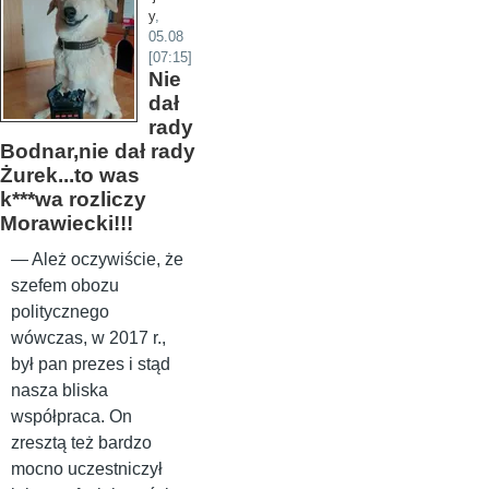
y
,
05.08
[07:15]
Nie
dał
rady
Bodnar,nie dał rady
Żurek...to was
k***wa rozliczy
Morawiecki!!!
— Ależ oczywiście, że
szefem obozu
politycznego
wówczas, w 2017 r.,
był pan prezes i stąd
nasza bliska
współpraca. On
zresztą też bardzo
mocno uczestniczył