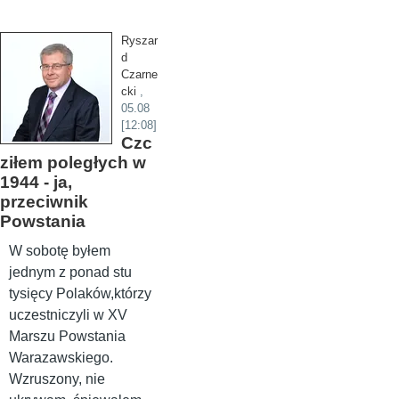
Ryszar
d
Czarne
cki
,
05.08
[12:08]
Czc
ziłem poległych w
1944 - ja,
przeciwnik
Powstania
W sobotę byłem
jednym z ponad stu
tysięcy Polaków,którzy
uczestniczyli w XV
Marszu Powstania
Warazawskiego.
Wzruszony, nie