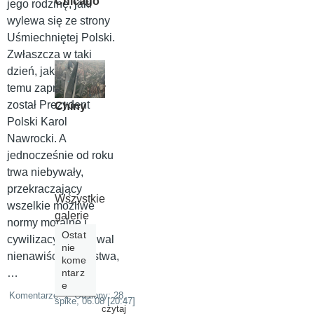
Chicago
jego rodzinę, jaki
wylewa się ze strony
Uśmiechniętej Polski.
Zwłaszcza w taki
dzień, jak dziś Rok
temu zaprzysiężony
został Prezydent
Chiny
Polski Karol
Nawrocki. A
jednocześnie od roku
trwa niebywały,
przekraczający
Wszystkie
wszelkie możliwe
galerie
normy moralne i
Ostat
cywilizacyjne festiwal
nie
nienawiści, chamstwa,
kome
…
ntarz
e
Komentarze: 1, Odsłony: 28,
spike,
06.08 [20:47]
czytaj