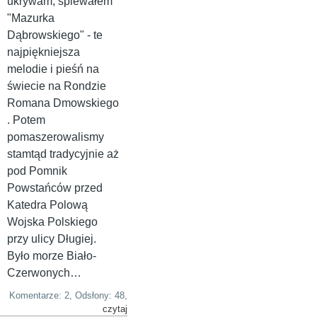
ukrywam, śpiewałem
"Mazurka
Dąbrowskiego" - te
najpiękniejsza
melodie i pieśń na
świecie na Rondzie
Romana Dmowskiego
. Potem
pomaszerowalismy
stamtąd tradycyjnie aż
pod Pomnik
Powstańców przed
Katedra Polową
Wojska Polskiego
przy ulicy Długiej.
Było morze Biało-
Czerwonych…
Komentarze: 2, Odsłony: 48,
czytaj