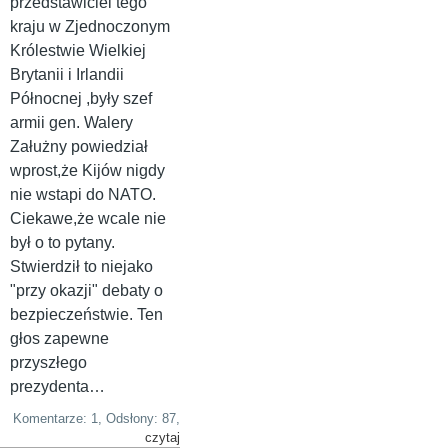
przedstawiciel tego
kraju w Zjednoczonym
Królestwie Wielkiej
Brytanii i Irlandii
Północnej ,były szef
armii gen. Walery
Załużny powiedział
wprost,że Kijów nigdy
nie wstapi do NATO.
Ciekawe,że wcale nie
był o to pytany.
Stwierdził to niejako
"przy okazji" debaty o
bezpieczeństwie. Ten
głos zapewne
przyszłego
prezydenta…
Komentarze: 1, Odsłony: 87,
czytaj