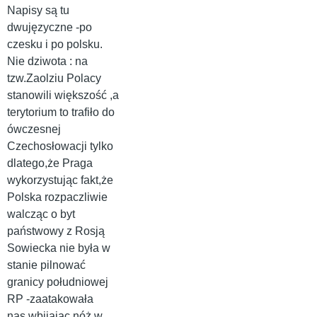
Napisy są tu
dwujęzyczne -po
czesku i po polsku.
Nie dziwota : na
tzw.Zaolziu Polacy
stanowili większość ,a
terytorium to trafiło do
ówczesnej
Czechosłowacji tylko
dlatego,że Praga
wykorzystując fakt,że
Polska rozpaczliwie
walcząc o byt
państwowy z Rosją
Sowiecka nie była w
stanie pilnować
granicy południowej
RP -zaatakowała
nas,wbijając nóż w