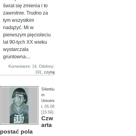
świat się zmienia i to
zawrotnie. Trudno za
tym wszystkim
nadążyć. Mi w
pierwszym pięcioleciu
lat 90-tych XX wieku
wystarczała
gruntowna…
Komentarze: 14, Odsłony:
191,
czytaj
Silentiu
m
Univers
i
,
05.08
[15:56]
Czw
arta
postać pola