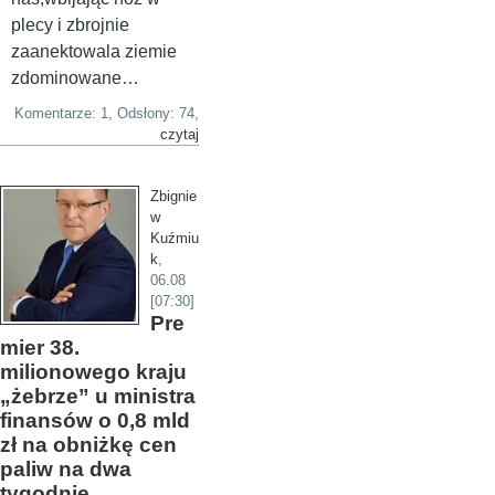
plecy i zbrojnie
zaanektowala ziemie
zdominowane…
Komentarze: 1, Odsłony: 74,
czytaj
Zbignie
w
Kuźmiu
k
,
06.08
[07:30]
Pre
mier 38.
milionowego kraju
„żebrze” u ministra
finansów o 0,8 mld
zł na obniżkę cen
paliw na dwa
tygodnie