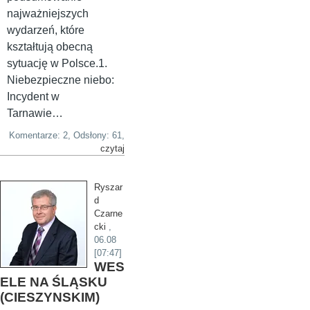
najważniejszych
wydarzeń, które
kształtują obecną
sytuację w Polsce.1.
Niebezpieczne niebo:
Incydent w
Tarnawie…
Komentarze: 2, Odsłony: 61,
czytaj
Ryszar
d
Czarne
cki
,
06.08
[07:47]
WES
ELE NA ŚLĄSKU
(CIESZYNSKIM)