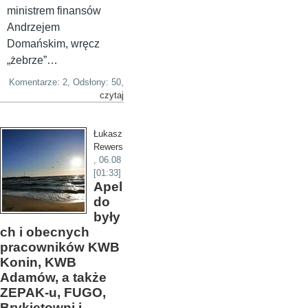
ministrem finansów
Andrzejem
Domańskim, wręcz
„żebrze”…
Komentarze: 2, Odsłony: 50,
czytaj
Łukasz
Rewers
,
06.08
[01:33]
Apel
do
były
ch i obecnych
pracowników KWB
Konin, KWB
Adamów, a także
ZEPAK-u, FUGO,
Brykietowni i