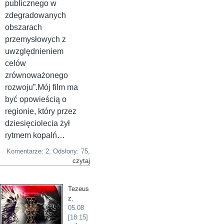
publicznego w
zdegradowanych
obszarach
przemysłowych z
uwzględnieniem
celów
zrównoważonego
rozwoju”.Mój film ma
być opowieścią o
regionie, który przez
dziesięciolecia żył
rytmem kopalń…
Komentarze: 2, Odsłony: 75,
czytaj
Tezeus
z
,
05.08
[18:15]