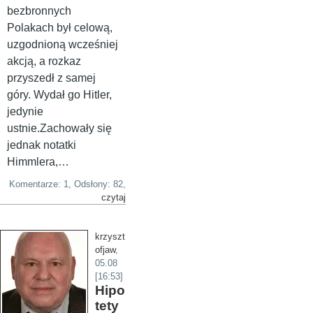
bezbronnych
Polakach był celową,
uzgodnioną wcześniej
akcją, a rozkaz
przyszedł z samej
góry. Wydał go Hitler,
jedynie
ustnie.Zachowały się
jednak notatki
Himmlera,…
Komentarze: 1, Odsłony: 82,
czytaj
krzyszt
ofjaw
,
05.08
[16:53]
Hipo
tety