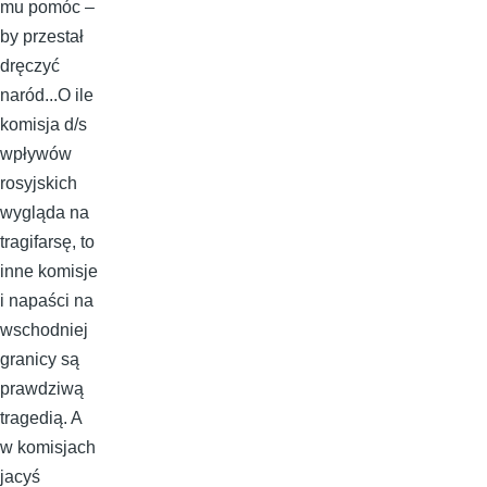
mu pomóc –
by przestał
dręczyć
naród...O ile
komisja d/s
wpływów
rosyjskich
wygląda na
tragifarsę, to
inne komisje
i napaści na
wschodniej
granicy są
prawdziwą
tragedią. A
w komisjach
jacyś