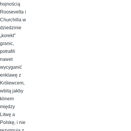
hojnością
Roosevelta i
Churchilla w
dziedzinie
„korekt”
granic,
potrafili
nawet
wycyganić
enklawę z
Królewcem,
wbitą jakby
klinem
między
Litwę a
Polskę, i nie
rezygnują z