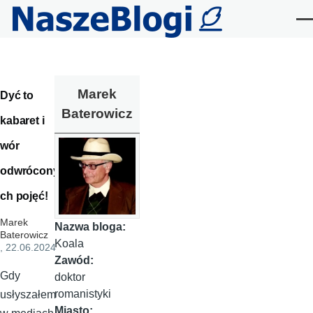
Przejdź do treści
Me
Marek
Dyć to
Baterowicz
kabaret i
wór
odwrócony
ch pojęć!
Marek
Nazwa bloga:
Baterowicz
Koala
, 22.06.2024
Zawód:
Gdy
doktor
romanistyki
usłyszałem
Miasto: