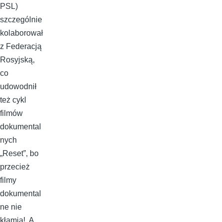
PSL)
szczególnie
kolaborował
z Federacją
Rosyjską,
co
udowodnił
też cykl
filmów
dokumental
nych
„Reset”, bo
przecież
filmy
dokumental
ne nie
kłamią! A