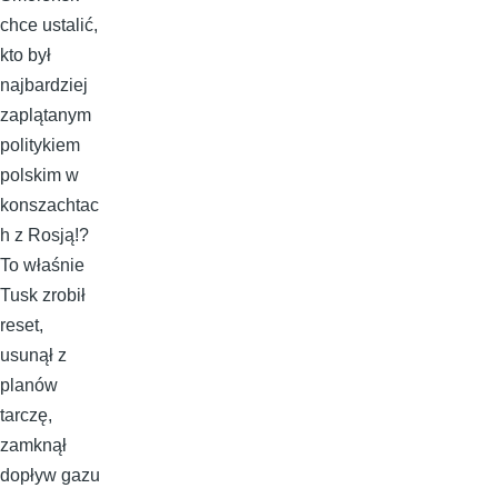
chce ustalić,
kto był
najbardziej
zaplątanym
politykiem
polskim w
konszachtac
h z Rosją!?
To właśnie
Tusk zrobił
reset,
usunął z
planów
tarczę,
zamknął
dopływ gazu