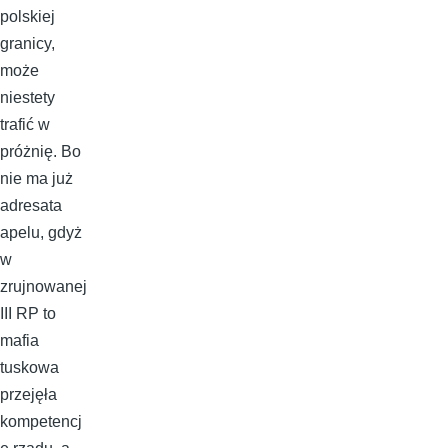
polskiej
granicy,
może
niestety
trafić w
próżnię. Bo
nie ma już
adresata
apelu, gdyż
w
zrujnowanej
III RP to
mafia
tuskowa
przejęła
kompetencj