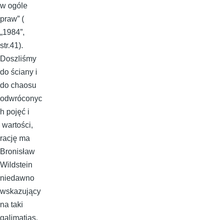
w ogóle
praw” (
„1984”,
str.41).
Doszliśmy
do ściany i
do chaosu
odwróconyc
h pojęć i
wartości,
rację ma
Bronisław
Wildstein
niedawno
wskazujący
na taki
galimatias.