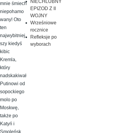
NIECHLUBNY
mnie śmiech
EPIZOD Z II
niepohamo
WOJNY
wany! Oto
Wrześniowe
ten
rocznice
najwybitniej
Refleksje po
szy kiedyś
wyborach
kibic
Kremla,
który
nadskakiwał
Putinowi od
sopockiego
molo po
Moskwę,
także po
Katyń i
Smoleńsk