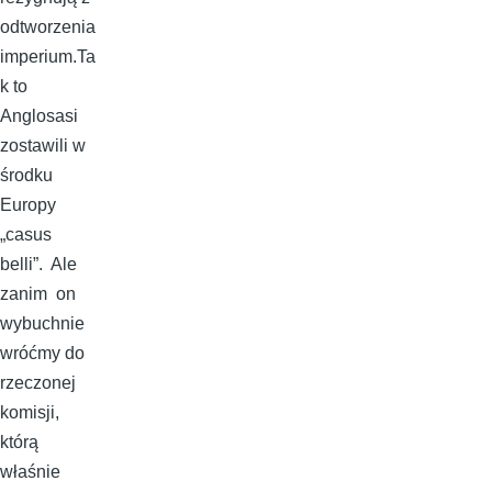
odtworzenia
imperium.Ta
k to
Anglosasi
zostawili w
środku
Europy
„casus
belli”. Ale
zanim on
wybuchnie
wróćmy do
rzeczonej
komisji,
którą
właśnie