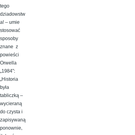
tego
dziadowstw
a! – umie
stosować
sposoby
znane z
powieści
Orwella
„1984”:
„Historia
była
tabliczką –
wycieraną
do czysta i
zapisywaną
ponownie,