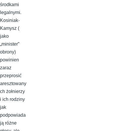
środkami
legalnymi.
Kosiniak-
Kamysz (
jako
„minister”
obrony)
powinien
zaraz
przeprosić
aresztowany
ch żołnierzy
i ich rodziny
jak
podpowiada
ją różne
głosy, ale