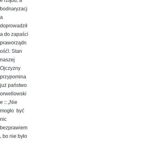
e rządu, a
bodnaryzacj
a
doprowadził
a do zapaści
praworządn
ość!. Stan
naszej
Ojczyzny
przypomina
już państwo
orwellowski
e :: „Nie
mogło być
nic
bezprawiem
, bo nie było