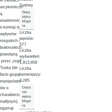
w mediach
Sydney
arcykomiczn
Staty
ą
styka
wiadomość
bloge
ra
o komisji d/s
Liczba
wpływów
wpisów:
rosyjskich i
577
białoruskich,
Liczba
powołaną
wyświetleń:
przez „rząd”
1,913,958
Tuska (de
Liczba
komentarzy:
facto grupę
3,285
manipulator
Ostat
ów o
nie
charakterze
wpisy
bloge
mafijnym),
ra
ogarnął