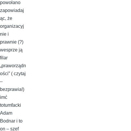
powołano
zapowiadaj
ąc, że
organizacyj
nie i
prawnie (?)
wesprze ją
filar
„praworządn
ości” ( czytaj
–
bezprawia!)
imć
totumfacki
Adam
Bodnar i to
on – szef