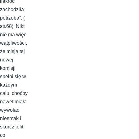
ilekroć
zachodziła
potrzeba”. (
str.68). Nikt
nie ma więc
wątpliwości,
że misja tej
nowej
komisji
spełni się w
każdym
calu, choćby
nawet miała
wywołać
niesmak i
skurcz jelit
co