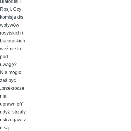
Białorusi i
Rosji. Czy
komisja d/s
wpływów
rosyjskich i
białoruskich
weźmie to
pod
uwagę?
Nie mogło
zaś być
„przekrocze
nia
uprawnień”,
gdyż strzały
ostrzegawcz
e są