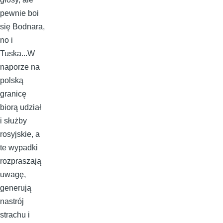
pewnie boi
się Bodnara,
no i
Tuska...W
naporze na
polską
granicę
biorą udział
i służby
rosyjskie, a
te wypadki
rozpraszają
uwagę,
generują
nastrój
strachu i