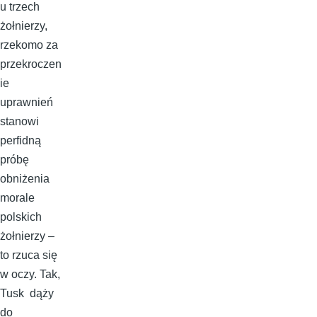
u trzech
żołnierzy,
rzekomo za
przekroczen
ie
uprawnień
stanowi
perfidną
próbę
obniżenia
morale
polskich
żołnierzy –
to rzuca się
w oczy. Tak,
Tusk dąży
do