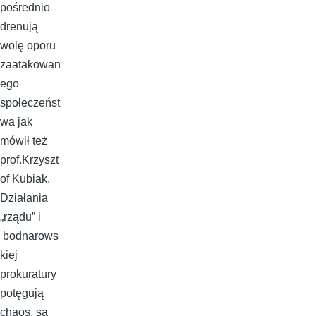
pośrednio
drenują
wolę oporu
zaatakowan
ego
społeczeńst
wa jak
mówił też
prof.Krzyszt
of Kubiak.
Działania
„rządu” i
bodnarows
kiej
prokuratury
potęgują
chaos, są