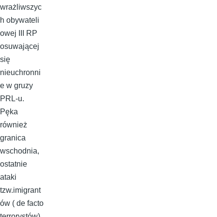
wrażliwszyc
h obywateli
owej III RP
osuwającej
się
nieuchronni
e w gruzy
PRL-u.
Pęka
również
granica
wschodnia,
ostatnie
ataki
tzw.imigrant
ów ( de facto
terrorystów)