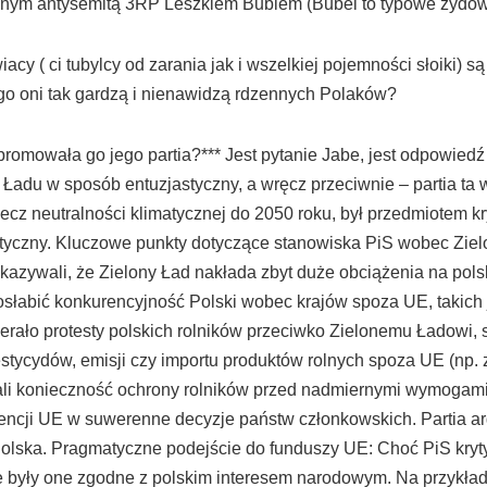
nym antysemitą 3RP Leszkiem Bublem (Bubel to typowe żydowsk
acy ( ci tubylcy od zarania jak i wszelkiej pojemności słoiki) 
ego oni tak gardzą i nienawidzą rdzennych Polaków?
 promowała go jego partia?*** Jest pytanie Jabe, jest odpowie
Ładu w sposób entuzjastyczny, a wręcz przeciwnie – partia ta
zecz neutralności klimatycznej do 2050 roku, był przedmiotem kr
etyczny. Kluczowe punkty dotyczące stanowiska PiS wobec Zie
kazywali, że Zielony Ład nakłada zbyt duże obciążenia na polsk
słabić konkurencyjność Polski wobec krajów spoza UE, takich j
erało protesty polskich rolników przeciwko Zielonemu Ładowi, s
stycydów, emisji czy importu produktów rolnych spoza UE (np. 
ślali konieczność ochrony rolników przed nadmiernymi wymogami
rencji UE w suwerenne decyzje państw członkowskich. Partia ar
olska. Pragmatyczne podejście do funduszy UE: Choć PiS krytyk
ile były one zgodne z polskim interesem narodowym. Na przykła