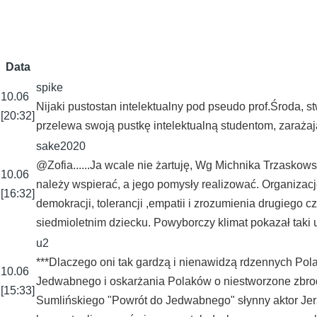
Data
spike
10.06
Nijaki pustostan intelektualny pod pseudo prof.Środa, st
[20:32]
przelewa swoją pustkę intelektualną studentom, zarażają
sake2020
@Zofia......Ja wcale nie żartuję, Wg Michnika Trzaskow
10.06
należy wspierać, a jego pomysły realizować. Organizacj
[16:32]
demokracji, tolerancji ,empatii i zrozumienia drugiego 
siedmioletnim dziecku. Powyborczy klimat pokazał taki 
u2
***Dlaczego oni tak gardzą i nienawidzą rdzennych Po
10.06
Jedwabnego i oskarżania Polaków o niestworzone zbrodni
[15:33]
Sumlińskiego "Powrót do Jedwabnego" słynny aktor Jerz