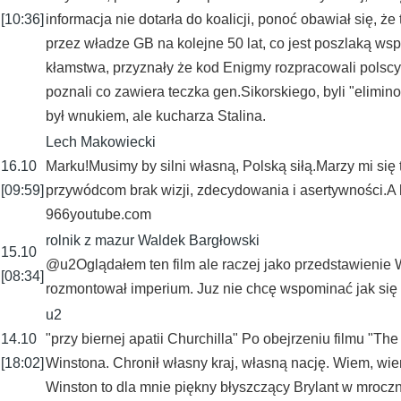
[10:36]
informacja nie dotarła do koalicji, ponoć obawiał się,
przez władze GB na kolejne 50 lat, co jest poszlaką ws
kłamstwa, przyznały że kod Enigmy rozpracowali polscy s
poznali co zawiera teczka gen.Sikorskiego, byli "elimin
był wnukiem, ale kucharza Stalina.
Lech Makowiecki
16.10
Marku!Musimy by silni własną, Polską siłą.Marzy mi się 
[09:59]
przywódcom brak wizji, zdecydowania i asertywności.A
966youtube.com
rolnik z mazur Waldek Bargłowski
15.10
@u2Oglądałem ten film ale raczej jako przedstawienie Win
[08:34]
rozmontował imperium. Juz nie chcę wspominać jak si
u2
14.10
"przy biernej apatii Churchilla" Po obejrzeniu filmu 
[18:02]
Winstona. Chronił własny kraj, własną nację. Wiem, wiem,
Winston to dla mnie piękny błyszczący Brylant w mroczne