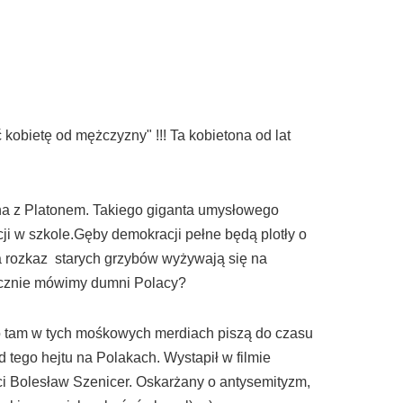
ć kobietę od mężczyzny" !!! Ta kobietona od lat
eina z Platonem. Takiego giganta umysłowego
cji w szkole.Gęby demokracji pełne będą plotły o
 na rozkaz starych grzybów wyżywają się na
etycznie mówimy dumni Polacy?
co tam w tych mośkowych merdiach piszą do czasu
tego hejtu na Polakach. Wystapił w filmie
ci Bolesław Szenicer. Oskarżany o antysemityzm,