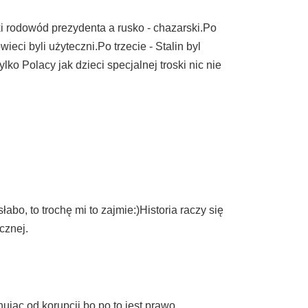
i rodowód prezydenta a rusko - chazarski.Po
ieci byli użyteczni.Po trzecie - Stalin byl
o Polacy jak dzieci specjalnej troski nic nie
o, to trochę mi to zajmie:)Historia raczy się
cznej.
ując od korupcji bo po to jest prawo.