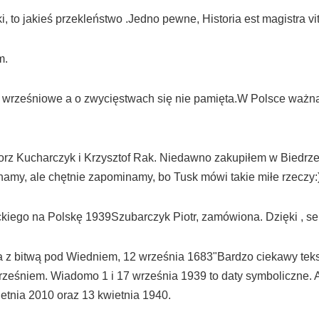
, to jakieś przekleństwo .Jedno pewne, Historia est magistra vi
m.
rześniowe a o zwycięstwach się nie pamięta.W Polsce ważna j
gorz Kucharczyk i Krzysztof Rak. Niedawno zakupiłem w Biedrze 
amy, ale chętnie zapominamy, bo Tusk mówi takie miłe rzeczy:
iego na Polskę 1939Szubarczyk Piotr, zamówiona. Dzięki , s
a z bitwą pod Wiedniem, 12 września 1683"Bardzo ciekawy tekst
rześniem. Wiadomo 1 i 17 września 1939 to daty symboliczne.
ietnia 2010 oraz 13 kwietnia 1940.