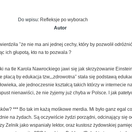
Do wpisu:
Refleksje po wyborach
Autor
wierdziła "że nie ma ani jednej cechy, który by pozwolił odróżni
c ich głupotą, kto na to pozwala ?
ski na tle Karola Nawrockiego jawi się jak skrzyżowanie Einst
e płacą by edukacja tzw,,,zdrowotna'' stała się podstawą eduka
człowieka, ale jednoczesnie kształcą takich którzy w internecie
upust nienawiści, że nie żyjemy już chyba w Polsce. I jak pat
laków? *** Bo tak im każą mośkowe merdia. Mi było ganz egal 
e na żydach. Są oczywiście żydzi porządni, odcinający się od 
y Zelnik jako wspaniały lektor, oraz kustosz żydowskiej pamię