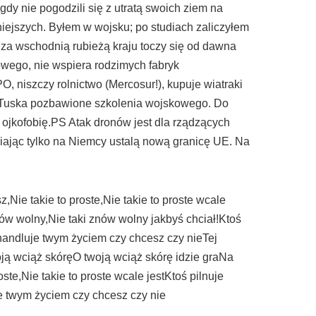
dy nie pogodzili się z utratą swoich ziem na
ejszych. Byłem w wojsku; po studiach zaliczyłem
ć za wschodnią rubieżą kraju toczy się od dawna
wego, nie wspiera rodzimych fabryk
O, niszczy rolnictwo (Mercosur!), kupuje wiatraki
z Tuska pozbawione szkolenia wojskowego. Do
i ojkofobię.PS Atak dronów jest dla rządzących
wiając tylko na Niemcy ustalą nową granicę UE. Na
Nie takie to proste,Nie takie to proste wcale
nów wolny,Nie taki znów wolny jakbyś chciał!Ktoś
 handluje twym życiem czy chcesz czy nieTej
oją wciąż skóręO twoją wciąż skórę idzie graNa
ste,Nie takie to proste wcale jestKtoś pilnuje
je twym życiem czy chcesz czy nie