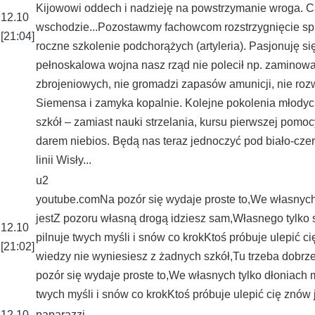
Kijowowi oddech i nadzieję na powstrzymanie wroga. Cał
12.10
wschodzie...Pozostawmy fachowcom rozstrzygnięcie spr
[21:04]
roczne szkolenie podchorążych (artyleria). Pasjonuję si
pełnoskalowa wojna nasz rząd nie polecił np. zaminowa
zbrojeniowych, nie gromadzi zapasów amunicji, nie rozwi
Siemensa i zamyka kopalnie. Kolejne pokolenia młodyc
szkół – zamiast nauki strzelania, kursu pierwszej pomoc
darem niebios. Będą nas teraz jednoczyć pod biało-czer
linii Wisły...
u2
youtube.comNa pozór się wydaje proste to,We własnych ty
jestZ pozoru własną drogą idziesz sam,Własnego tylko s
12.10
pilnuje twych myśli i snów co krokKtoś próbuje ulepić 
[21:02]
wiedzy nie wyniesiesz z żadnych szkół,Tu trzeba dobrze
pozór się wydaje proste to,We własnych tylko dłoniach ma
twych myśli i snów co krokKtoś próbuje ulepić cię znó
12.10
paparazzi