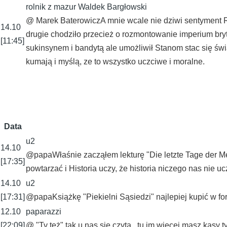
rolnik z mazur Waldek Bargłowski
@ Marek BaterowiczA mnie wcale nie dziwi sentyment Ro
14.10
drugie chodziło przecież o rozmontowanie imperium brytyjs
[11:45]
sukinsynem i bandytą ale umożliwił Stanom stac się świ
kumają i myślą, ze to wszystko uczciwe i moralne.
Data
u2
14.10
@papaWłaśnie zacząłem lekturę "Die letzte Tage der Men
[17:35]
powtarzać i Historia uczy, że historia niczego nas nie u
14.10
u2
[17:31]
@papaKsiążkę "Piekielni Sąsiedzi" najlepiej kupić w fo
12.10
paparazzi
[22:09]
@ "Ty też" tak u nas sie czyta , tu im więcej masz kasy 