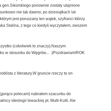
na gen.Sikorskiego ponownie zostały utajnione
sunkowo nie tak dawno, po dziesiątkach lat
tórym jest poruszany ten wątek, szyfranci którzy
nuka Stalina, z tego co kiedyś wyczytałem, owszem
 wszystko (cokolwiek to znaczy).Naszym
tylko w stosunku do Węgrów... :)Pozdrawiam!ROK
blista z literatury.W gruncie rzeczy to on
m (gorąco polecam) nabrałem szacunku do
icy ideologii lewackiej pt. Multi-Kulti. Ale