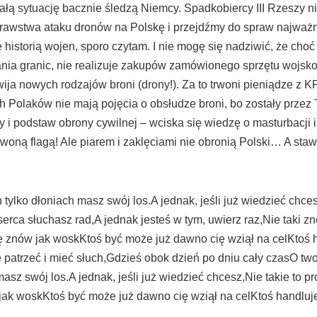
ą sytuację bacznie śledzą Niemcy. Spadkobiercy III Rzeszy nig
awstwa ataku dronów na Polskę i przejdźmy do spraw najważni
ę historią wojen, sporo czytam. I nie mogę się nadziwić, że cho
nia granic, nie realizuje zakupów zamówionego sprzętu wojsko
ja nowych rodzajów broni (drony!). Za to trwoni pieniądze z KP
h Polaków nie mają pojęcia o obsłudze broni, bo zostały prze
y i podstaw obrony cywilnej – wciska się wiedzę o masturbacji 
woną flagą! Ale piarem i zaklęciami nie obronią Polski… A sta
lko dłoniach masz swój los.A jednak, jeśli już wiedzieć chcesz,
erca słuchasz rad,A jednak jesteś w tym, uwierz raz,Nie taki z
cię znów jak woskKtoś być może już dawno cię wziął na celKtoś
 patrzeć i mieć słuch,Gdzieś obok dzień po dniu cały czasO tw
sz swój los.A jednak, jeśli już wiedzieć chcesz,Nie takie to pro
w jak woskKtoś być może już dawno cię wziął na celKtoś handlu