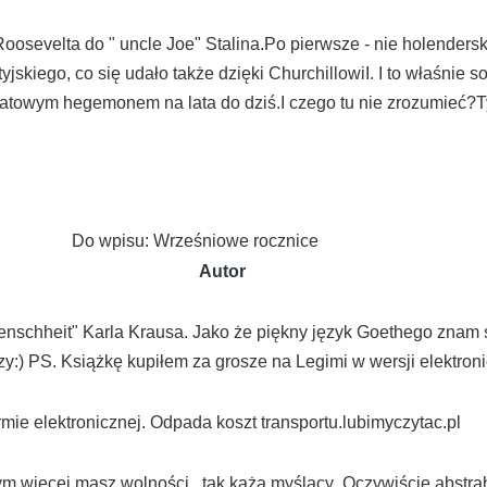
osevelta do " uncle Joe" Stalina.Po pierwsze - nie holendersk
kiego, co się udało także dzięki ChurchillowiI. I to właśnie sow
atowym hegemonem na lata do dziś.I czego tu nie zrozumieć?Tylk
Do wpisu:
Wrześniowe rocznice
Autor
schheit" Karla Krausa. Jako że piękny język Goethego znam słab
czy:) PS. Książkę kupiłem za grosze na Legimi w wersji elektroni
rmie elektronicznej. Odpada koszt transportu.lubimyczytac.pl
tym więcej masz wolności , tak każą myślący .Oczywiście abstrah