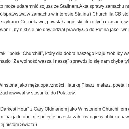
 że to może udaremnić sojusz ze Stalinem.Akta sprawy zamachu 
półsprawstwa w zamachu w interesie Stalina i Churchilla.GB sto
zyfranci.Co ciekawe, powstał angielski film o tych czasach, w k
owani", by nikt się nie dowiedział prawdy.Co do Putina jako "w
taki "polski Churchill", który dla dobra naszego kraju zrobiłby
 hasło "Za wolność waszą i naszą" sprawdziło się nam chyba 
stona jako męża opatrzności i laurkę.Pisarz, malarz, poeta i no
ę zachowywał w stosunku do Polaków.
"The Darkest Hour" z Gary Oldmanem jako Winstonem Churchille
 nacja to obecnie pojęcie przestarzałe i wrogie w obliczu nawałn
j historii Świata:)