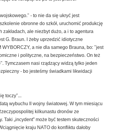
jskowego." - to nie da się ukryć jest
ić szkolenie obronne do szkół, uruchomić produkcję
 zakładach, ale niezbyt dużo, a i to agentura
st G. Braun. I żeby uprzedzić idiotyczne
 WYBORCZY, a nie dla samego Brauna, bo: "jest
konomiczne i polityczne, na bezpieczeństwo. On też
e". Tymczasem nasi rządzący widzą tylko jeden
ezpieczny - bo jesteśmy świadkami likwidacji
ak "Historia kołem się toczy"...
datą wybuchu II wojny światowej. W tym miesiącu
 Rzeczypospolitej kilkunastu dronów ze
 Taki „incydent” może być testem skuteczności
 Wciągnięcie kraju NATO do konfliktu dałoby