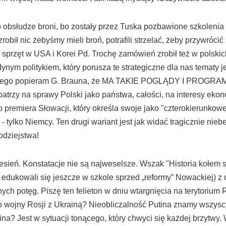
obsłudze broni, bo zostały przez Tuska pozbawione szkolenia wo
zrobił nic żebyśmy mieli broń, potrafili strzelać, żeby przywróc
 sprzęt w USA i Korei Pd. Trochę zamówień zrobił też w polskich
ym politykiem, który porusza te strategiczne dla nas tematy je
dlatego popieram G. Brauna, że MA TAKIE POGLĄDY I PROGRAM
yny patrzy na sprawy Polski jako państwa, całości, na interesy e
 premiera Słowacji, który określa swoje jako "czterokierunkow
 tylko Niemcy. Ten drugi wariant jest jak widać tragicznie nieb
odziejstwa!
on pt. Wrzesień. Konstatacje nie są najweselsze. Wsz
edukowali się jeszcze w szkole sprzed „reformy” Nowackiej) z 
nych potęg. Piszę ten felieton w dniu wtargnięcia na terytorium
wojny Rosji z Ukrainą? Nieobliczalność Putina znamy wszyscy.
na? Jest w sytuacji tonącego, który chwyci się każdej brzytwy.