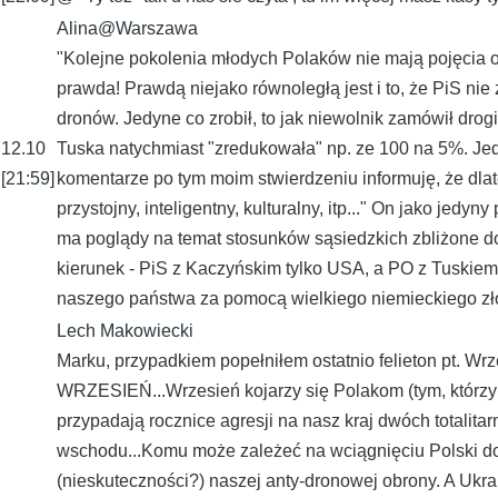
Alina@Warszawa
"Kolejne pokolenia młodych Polaków nie mają pojęcia o 
prawda! Prawdą niejako równoległą jest i to, że PiS nie 
dronów. Jedyne co zrobił, to jak niewolnik zamówił drogi
12.10
Tuska natychmiast "zredukowała" np. ze 100 na 5%. Jedyn
[21:59]
komentarze po tym moim stwierdzeniu informuję, że 
przystojny, inteligentny, kulturalny, itp..." On jako jed
ma poglądy na temat stosunków sąsiedzkich zbliżone do
kierunek - PiS z Kaczyńskim tylko USA, a PO z Tuskiem -
naszego państwa za pomocą wielkiego niemieckiego zł
Lech Makowiecki
Marku, przypadkiem popełniłem ostatnio feliet
WRZESIEŃ...Wrzesień kojarzy się Polakom (tym, którzy 
przypadają rocznice agresji na nasz kraj dwóch totalitar
wschodu...Komu może zależeć na wciągnięciu Polski do 
(nieskuteczności?) naszej anty-dronowej obrony. A Ukrai