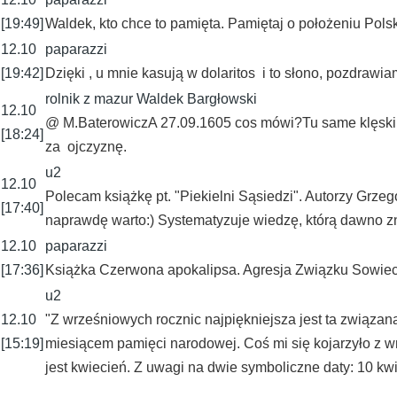
[19:49]
Waldek, kto chce to pamięta. Pamiętaj o położeniu Polski
12.10
paparazzi
[19:42]
Dzięki , u mnie kasują w dolaritos i to słono, pozdrawia
rolnik z mazur Waldek Bargłowski
12.10
@ M.BaterowiczA 27.09.1605 cos mówi?Tu same klęski w
[18:24]
za ojczyznę.
u2
12.10
Polecam książkę pt. "Piekielni Sąsiedzi". Autorzy Grze
[17:40]
naprawdę warto:) Systematyzuje wiedzę, którą dawno zn
12.10
paparazzi
[17:36]
Książka Czerwona apokalipsa. Agresja Związku Sowieck
u2
12.10
"Z wrześniowych rocznic najpiękniejsza jest ta związan
[15:19]
miesiącem pamięci narodowej. Coś mi się kojarzyło z w
jest kwiecień. Z uwagi na dwie symboliczne daty: 10 kw