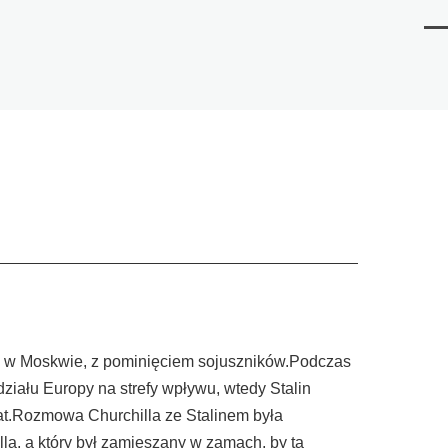
Me
nem w Moskwie, z pominięciem sojuszników.Podczas
działu Europy na strefy wpływu, wtedy Stalin
 lat.Rozmowa Churchilla ze Stalinem była
lla, a który był zamieszany w zamach, by ta