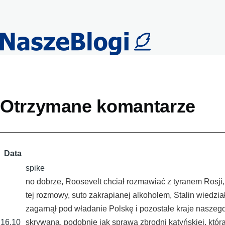
Przejdź do treści
Primary
Otrzymane komantarze
tabs
Data
spike
no dobrze, Roosevelt chciał rozmawiać z tyranem Rosji
tej rozmowy, suto zakrapianej alkoholem, Stalin wiedzia
zagarnął pod władanie Polskę i pozostałe kraje naszego
16.10
skrywana, podobnie jak sprawa zbrodni katyńskiej, którą