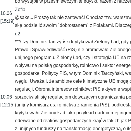
bo wystąpłi w prześmiewczym teledysku razem z naczel
Zofia
10.06
@sake... Proszę tak nie żartować! Chociaż tzw. warszawi
[15:19]
siłę podzielić swoim "dobrostanem" z Polakami. Dlacz
u2
***Czy Dominik Tarczyński krytykował Zielony Ład, gdy
Prawo i Sprawiedliwość (PiS) nie promowało Zielonego 
unijnego programu. Zielony Ład, czyli strategia UE na r
wpływu na polską gospodarkę, rolnictwo i sektor energ
gospodarkę: Politycy PiS, w tym Dominik Tarczyński, ws
węglu. Uważali, że ambitne cele klimatyczne UE mogą o
regulacji. Obrona interesów rolników: PiS aktywnie wspi
10.06
sprzeciwiali się regulacjom dotyczącym ograniczania pe
[12:15]
(unijny komisarz ds. rolnictwa z ramienia PiS), podkre
krytykowało Zielony Ład jako przykład nadmiernej inge
oderwane od realiów gospodarczych krajów takich jak P
z unijnych funduszy na transformację energetyczną, o 