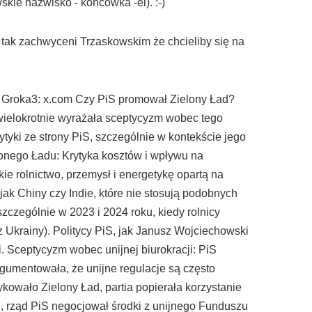
ie nazwisko - końcówka -el). :-)
są tak zachwyceni Trzaskowskim że chcieliby się na
dź Groka3: x.com Czy PiS promował Zielony Ład?
 wielokrotnie wyrażała sceptycyzm wobec tego
ytyki ze strony PiS, szczególnie w kontekście jego
lonego Ładu: Krytyka kosztów i wpływu na
ie rolnictwo, przemysł i energetykę opartą na
ak Chiny czy Indie, które nie stosują podobnych
zczególnie w 2023 i 2024 roku, kiedy rolnicy
z Ukrainy). Politycy PiS, jak Janusz Wojciechowski
. Sceptycyzm wobec unijnej biurokracji: PiS
gumentowała, że unijne regulacje są często
owało Zielony Ład, partia popierała korzystanie
d, rząd PiS negocjował środki z unijnego Funduszu