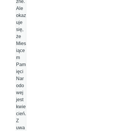
zne.
Ale
okaz
uje
się,
że
Mies
iące
m
Pam
ięci
Nar
odo
wej
jest
kwie
cień.
Z
uwa