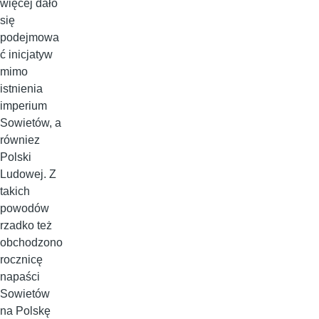
więcej dało
się
podejmowa
ć inicjatyw
mimo
istnienia
imperium
Sowietów, a
równiez
Polski
Ludowej. Z
takich
powodów
rzadko też
obchodzono
rocznicę
napaści
Sowietów
na Polskę