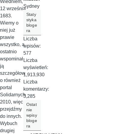
Wiedniem,
Sydney
12 września
Staty
1683.
styka
Wiemy o
bloge
niej już
ra
prawie
Liczba
wszystko, a
wpisów:
ostatnio
577
wspominał
Liczba
ją
wyświetleń:
szczegółow
1,913,930
o również
Liczba
portal
komentarzy:
Solidarnych
3,285
2010, więc
Ostat
przejdźmy
nie
wpisy
do innych.
bloge
Wybuch
ra
drugiej