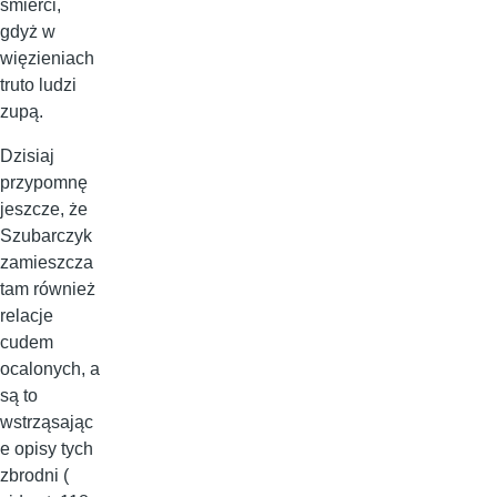
śmierci,
gdyż w
więzieniach
truto ludzi
zupą.
Dzisiaj
przypomnę
jeszcze, że
Szubarczyk
zamieszcza
tam również
relacje
cudem
ocalonych, a
są to
wstrząsając
e opisy tych
zbrodni (