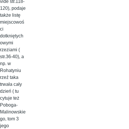
vide str.118-
120), podaje
także listę
miejscowoś
ci
dotkniętych
owymi
rzeziami (
str.36-40), a
np. w
Rohatyniu
rzeź taka
trwała cały
dzień ( tu
cytuje też
Poboga-
Malinowskie
go, tom 3
jego