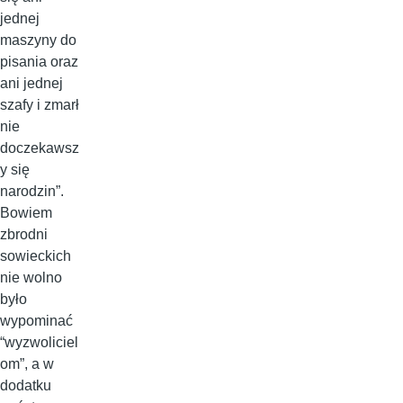
jednej
maszyny do
pisania oraz
ani jednej
szafy i zmarł
nie
doczekawsz
y się
narodzin”.
Bowiem
zbrodni
sowieckich
nie wolno
było
wypominać
“wyzwoliciel
om”, a w
dodatku