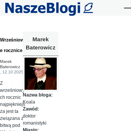
Przejdź do treści
Me
Marek
Wrześniow
Baterowicz
e rocznice
Marek
Baterowicz
, 12.10.2025
Z
wrześniowy
Nazwa bloga:
ch rocznic
Koala
najpiękniejs
Zawód:
za jest ta
doktor
związana z
romanistyki
bitwą pod
Miasto: