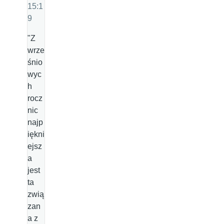
15:1
9
"Z
wrze
śnio
wyc
h
rocz
nic
najp
iękni
ejsz
a
jest
ta
zwią
zan
a z