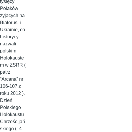
tysięcy
Polaków
żyjących na
Białorusi i
Ukrainie, co
historycy
nazwali
polskim
Holokauste
m w ZSRR (
patrz
“Arcana” nr
106-107 z
roku 2012 ).
Dzień
Polskiego
Holokaustu
Chrześcijań
skiego (14