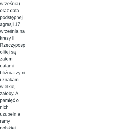
września)
oraz data
podstępnej
agresji 17
września na
kresy II
Rzeczyposp
olitej są
zatem
datami
bliźniaczymi
i znakami
wielkiej
żałoby. A
pamięć o
nich
uzupełnia
ramy
polskiej