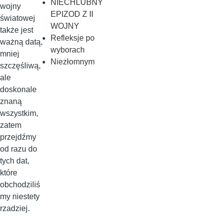
NIECHLUBNY
wojny
EPIZOD Z II
światowej
WOJNY
także jest
Refleksje po
ważną datą,
wyborach
mniej
Niezłomnym
szczęśliwą,
ale
doskonale
znaną
wszystkim,
zatem
przejdźmy
od razu do
tych dat,
które
obchodziliś
my niestety
rzadziej.