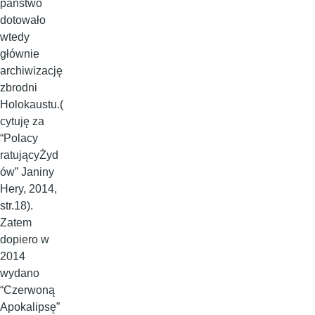
państwo
dotowało
wtedy
głównie
archiwizację
zbrodni
Holokaustu.(
cytuję za
“Polacy
ratującyŻyd
ów” Janiny
Hery, 2014,
str.18).
Zatem
dopiero w
2014
wydano
“Czerwoną
Apokalipsę”