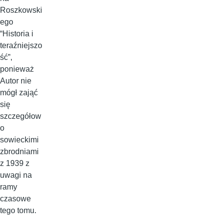
Roszkowski
ego
“Historia i
teraźniejszo
ść”,
ponieważ
Autor nie
mógł zająć
się
szczegółow
o
sowieckimi
zbrodniami
z 1939 z
uwagi na
ramy
czasowe
tego tomu.