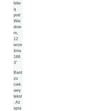
bitw
ą
pod
Wie
dnie
m,
12
wrze
śnia
168
3"
Bard
zo
ciek
awy
tekst
. Aż
spra