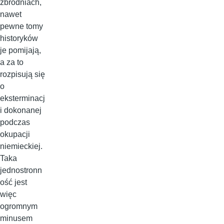
zbrodniach,
nawet
pewne tomy
historyków
je pomijają,
a za to
rozpisują się
o
eksterminacj
i dokonanej
podczas
okupacji
niemieckiej.
Taka
jednostronn
ość jest
więc
ogromnym
minusem