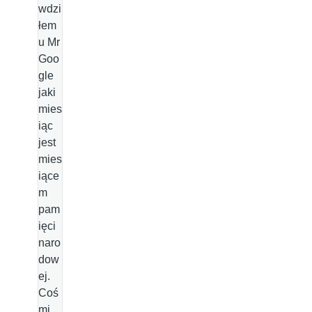
wdzi
łem
u Mr
Goo
gle
jaki
mies
iąc
jest
mies
iące
m
pam
ięci
naro
dow
ej.
Coś
mi