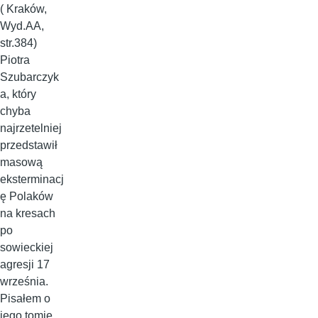
( Kraków,
Wyd.AA,
str.384)
Piotra
Szubarczyk
a, który
chyba
najrzetelniej
przedstawił
masową
eksterminacj
ę Polaków
na kresach
po
sowieckiej
agresji 17
września.
Pisałem o
jego tomie