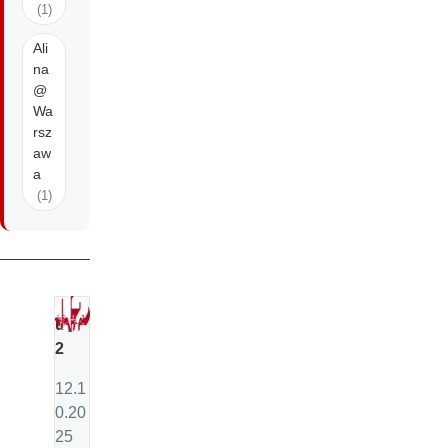
(1)
Ali
na
@
Wa
rsz
aw
a
(1)
u
2
12.1
0.20
25