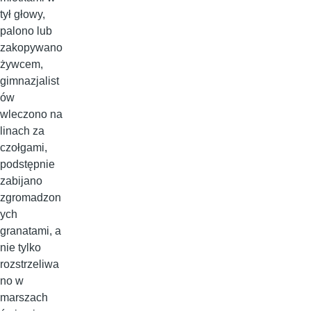
tył głowy,
palono lub
zakopywano
żywcem,
gimnazjalist
ów
wleczono na
linach za
czołgami,
podstępnie
zabijano
zgromadzon
ych
granatami, a
nie tylko
rozstrzeliwa
no w
marszach