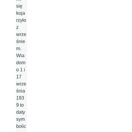
się
koja
rzyło
z
wrze
śnie
m.
Wia
dom
o 1 i
17
wrze
śnia
193
9 to
daty
sym
bolic