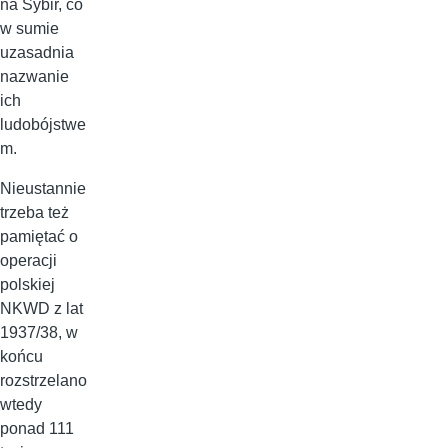
na Sybir, co
w sumie
uzasadnia
nazwanie
ich
ludobójstwe
m.
Nieustannie
trzeba też
pamiętać o
operacji
polskiej
NKWD z lat
1937/38, w
końcu
rozstrzelano
wtedy
ponad 111