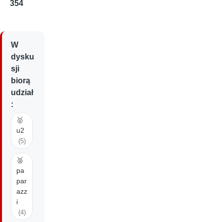
354
W
dysku
sji
biorą
udział
:
🥇
u2
(5)
🥈
pa
par
azz
i
(4)