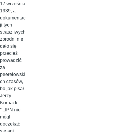
17 września
1939, a
dokumentac
ji tych
straszliwych
zbrodni nie
dało się
przecież
prowadzić
za
peerelowski
ch czasów,
bo jak pisał
Jerzy
Kornacki
“...IPN nie
mógł
doczekać
się ani