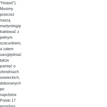
“Historii”).
Musimy
przecież
naszą
martyrologię
traktować z
pełnym
szacunkiem,
a zatem
uwzględniać
także
pamięć o
zbrodniach
sowieckich,
dokonanych
po
najeździe
Polski 17
września,