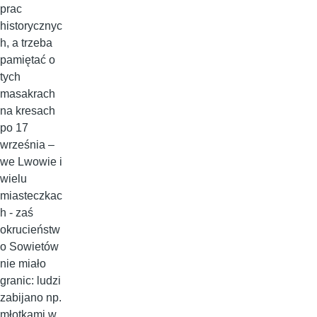
prac
historycznyc
h, a trzeba
pamiętać o
tych
masakrach
na kresach
po 17
września –
we Lwowie i
wielu
miasteczkac
h - zaś
okrucieństw
o Sowietów
nie miało
granic: ludzi
zabijano np.
młotkami w