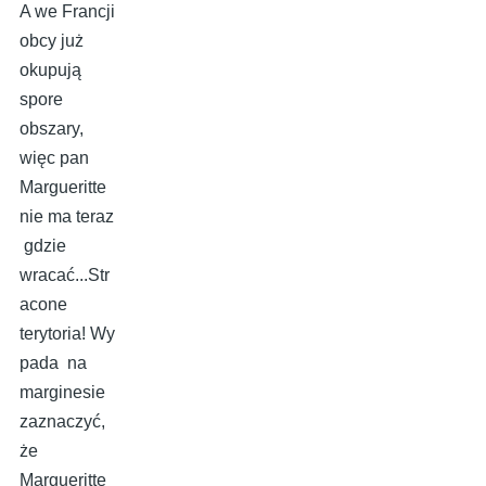
A we Francji
obcy już
okupują
spore
obszary,
więc pan
Margueritte
nie ma teraz
gdzie
wracać...Str
acone
terytoria! Wy
pada na
marginesie
zaznaczyć,
że
Margueritte