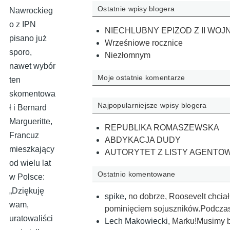
Ostatnie wpisy blogera
Nawrockieg
o z IPN
NIECHLUBNY EPIZOD Z II WOJ
pisano już
Wrześniowe rocznice
sporo,
Niezłomnym
nawet wybór
Moje ostatnie komentarze
ten
skomentowa
Najpopularniejsze wpisy blogera
ł i Bernard
Margueritte,
REPUBLIKA ROMASZEWSKA
Francuz
ABDYKACJA DUDY
mieszkający
AUTORYTET Z LISTY AGENTO
od wielu lat
Ostatnio komentowane
w Polsce:
„Dziękuję
spike
,
no dobrze, Roosevelt chciał
wam,
pominięciem sojuszników.Podczas
uratowaliści
Lech Makowiecki
,
Marku!Musimy by 