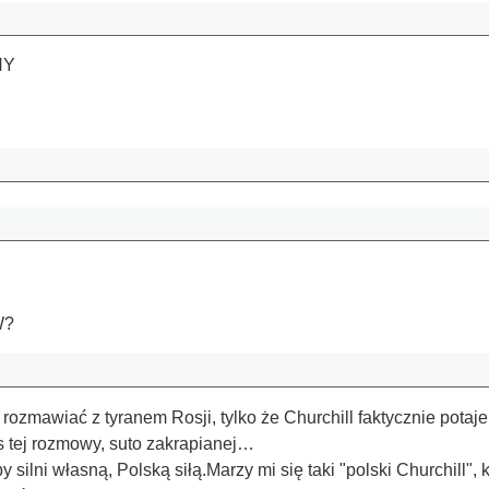
NY
W?
 rozmawiać z tyranem Rosji, tylko że Churchill faktycznie pot
 tej rozmowy, suto zakrapianej…
silni własną, Polską siłą.Marzy mi się taki "polski Churchill",