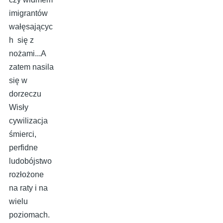
imigrantów
wałęsającyc
h się z
nożami...A
zatem nasila
się w
dorzeczu
Wisły
cywilizacja
śmierci,
perfidne
ludobójstwo
rozłożone
na raty i na
wielu
poziomach.