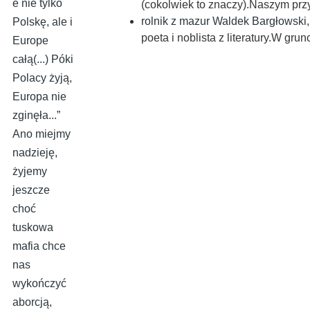
e nie tylko
(cokolwiek to znaczy).Naszym pr
rolnik z mazur Waldek Bargłowski
Polskę, ale i
poeta i noblista z literatury.W gr
Europe
całą(...) Póki
Polacy żyją,
Europa nie
zginęła...”
Ano miejmy
nadzieję,
żyjemy
jeszcze
choć
tuskowa
mafia chce
nas
wykończyć
aborcją,