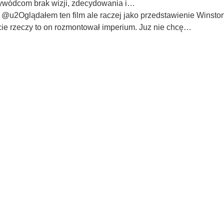
zywódcom brak wizji, zdecydowania i…
,
@u2Oglądałem ten film ale raczej jako przedstawienie Winstona
uncie rzeczy to on rozmontował imperium. Juz nie chcę…