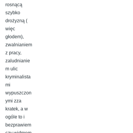
rosnącą
szybko
drożyzną (
więc
głodem),
zwalnianiem
z pracy,
zaludnianie
m ulic
kryminalista
mi
wypuszczon
ymi zza
kratek, a w
ogóle to i
bezprawiem
czy widmem