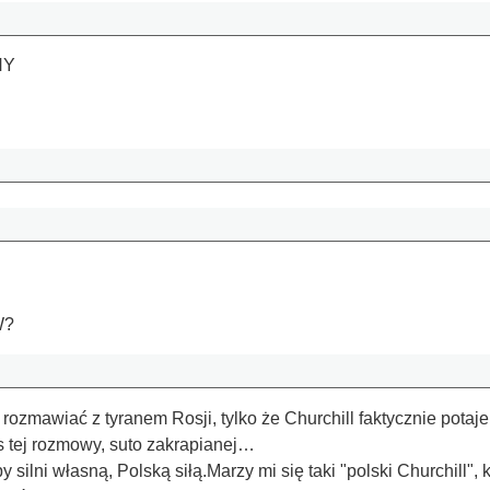
NY
W?
 rozmawiać z tyranem Rosji, tylko że Churchill faktycznie pot
 tej rozmowy, suto zakrapianej…
silni własną, Polską siłą.Marzy mi się taki "polski Churchill",