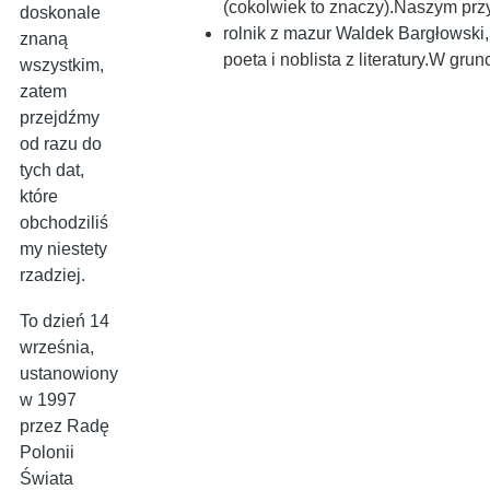
(cokolwiek to znaczy).Naszym pr
doskonale
rolnik z mazur Waldek Bargłowski
znaną
poeta i noblista z literatury.W gr
wszystkim,
zatem
przejdźmy
od razu do
tych dat,
które
obchodziliś
my niestety
rzadziej.
To dzień 14
września,
ustanowiony
w 1997
przez Radę
Polonii
Świata