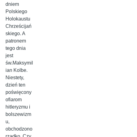
dniem
Polskiego
Holokaustu
Chrześcijań
skiego. A
patronem
tego dnia
jest
św.Maksymil
ian Kolbe.
Niestety,
dzień ten
poświęcony
ofiarom
hitleryzmu i
bolszewizm
u,
obchodzono
rzadko. Czy