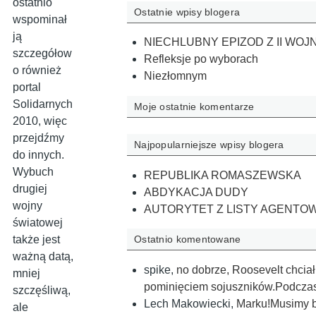
ostatnio
Ostatnie wpisy blogera
wspominał
ją
NIECHLUBNY EPIZOD Z II WOJ
szczegółow
Refleksje po wyborach
o również
Niezłomnym
portal
Solidarnych
Moje ostatnie komentarze
2010, więc
przejdźmy
Najpopularniejsze wpisy blogera
do innych.
Wybuch
REPUBLIKA ROMASZEWSKA
drugiej
ABDYKACJA DUDY
wojny
AUTORYTET Z LISTY AGENTO
światowej
także jest
Ostatnio komentowane
ważną datą,
spike
,
no dobrze, Roosevelt chciał
mniej
pominięciem sojuszników.Podczas
szczęśliwą,
Lech Makowiecki
,
Marku!Musimy by 
ale