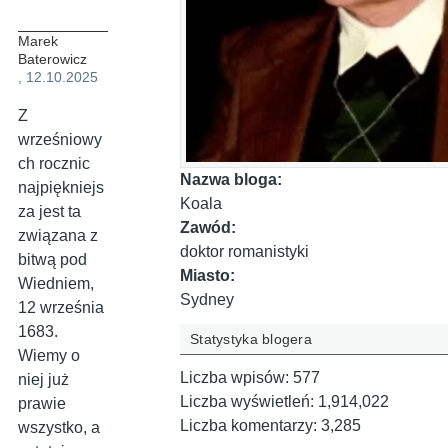
Marek
Baterowicz
, 12.10.2025
Z
wrześniowy
ch rocznic
Nazwa bloga:
najpiękniejs
Koala
za jest ta
Zawód:
związana z
doktor romanistyki
bitwą pod
Miasto:
Wiedniem,
Sydney
12 września
1683.
Statystyka blogera
Wiemy o
Liczba wpisów:
577
niej już
Liczba wyświetleń:
1,914,022
prawie
Liczba komentarzy:
3,285
wszystko, a