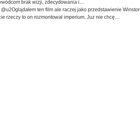
zywódcom brak wizji, zdecydowania i…
,
@u2Oglądałem ten film ale raczej jako przedstawienie Winstona
uncie rzeczy to on rozmontował imperium. Juz nie chcę…