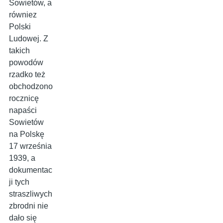
Sowietów, a
równiez
Polski
Ludowej. Z
takich
powodów
rzadko też
obchodzono
rocznicę
napaści
Sowietów
na Polskę
17 września
1939, a
dokumentac
ji tych
straszliwych
zbrodni nie
dało się