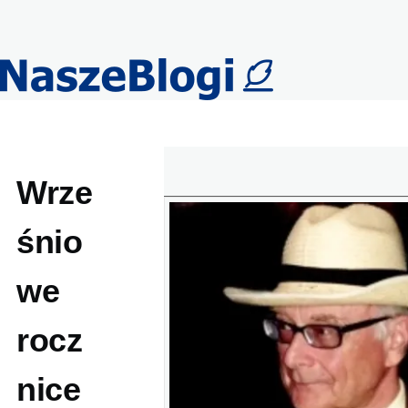
Przejdź do treści
Wrze
śnio
we
rocz
nice