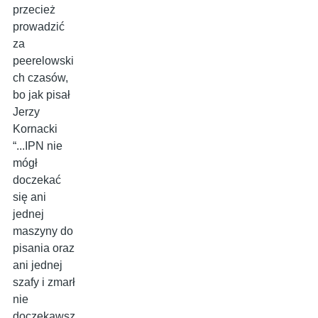
przecież
prowadzić
za
peerelowski
ch czasów,
bo jak pisał
Jerzy
Kornacki
“...IPN nie
mógł
doczekać
się ani
jednej
maszyny do
pisania oraz
ani jednej
szafy i zmarł
nie
doczekawsz