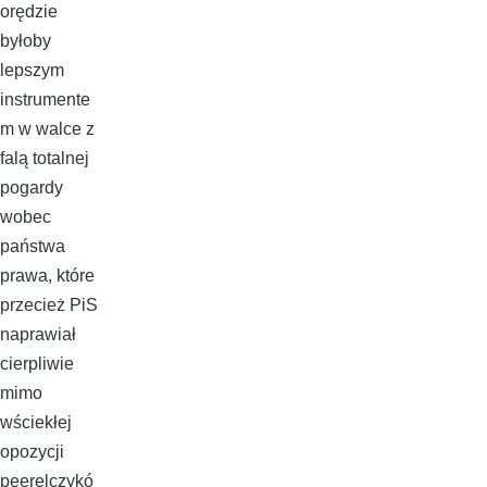
orędzie
byłoby
lepszym
instrumente
m w walce z
falą totalnej
pogardy
wobec
państwa
prawa, które
przecież PiS
naprawiał
cierpliwie
mimo
wściekłej
opozycji
peerelczykó