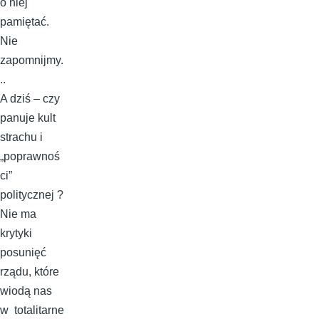
o niej
pamiętać.
Nie
zapomnijmy.
..
A dziś – czy
panuje kult
strachu i
„poprawnoś
ci”
politycznej ?
Nie ma
krytyki
posunięć
rządu, które
wiodą nas
w totalitarne