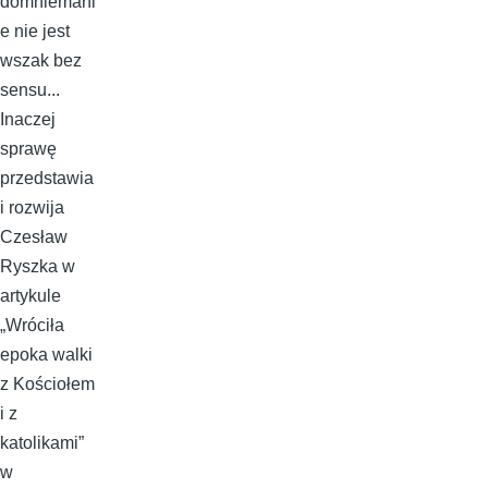
domniemani
e nie jest
wszak bez
sensu...
Inaczej
sprawę
przedstawia
i rozwija
Czesław
Ryszka w
artykule
„Wróciła
epoka walki
z Kościołem
i z
katolikami”
w