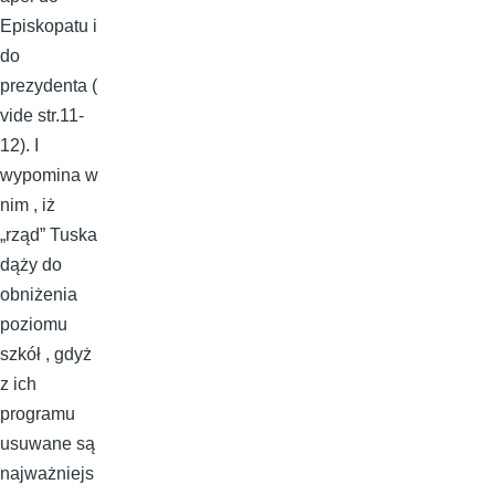
Episkopatu i
do
prezydenta (
vide str.11-
12). I
wypomina w
nim , iż
„rząd” Tuska
dąży do
obniżenia
poziomu
szkół , gdyż
z ich
programu
usuwane są
najważniejs