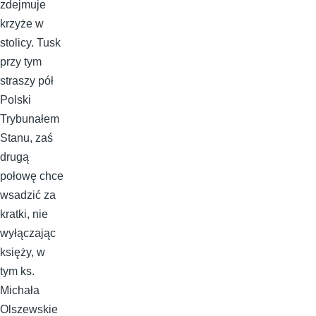
zdejmuje
krzyże w
stolicy. Tusk
przy tym
straszy pół
Polski
Trybunałem
Stanu, zaś
drugą
połowę chce
wsadzić za
kratki, nie
wyłączając
księży, w
tym ks.
Michała
Olszewskie