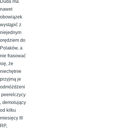
Duda ma
nawet
obowiązek
wystąpić z
niejednym
orędziem do
Polaków, a
nie frasować
się, że
niechętnie
przyjmą je
odmóżdżeni
peerelczycy
, demolujący
od kilku
miesięcy III
RP,