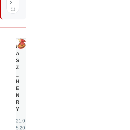
2
(1)
N
A
S
Z
_
H
E
N
R
Y
21.0
5.20