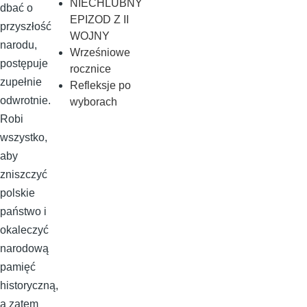
NIECHLUBNY
dbać o
EPIZOD Z II
przyszłość
WOJNY
narodu,
Wrześniowe
postępuje
rocznice
zupełnie
Refleksje po
odwrotnie.
wyborach
Robi
wszystko,
aby
zniszczyć
polskie
państwo i
okaleczyć
narodową
pamięć
historyczną,
a zatem