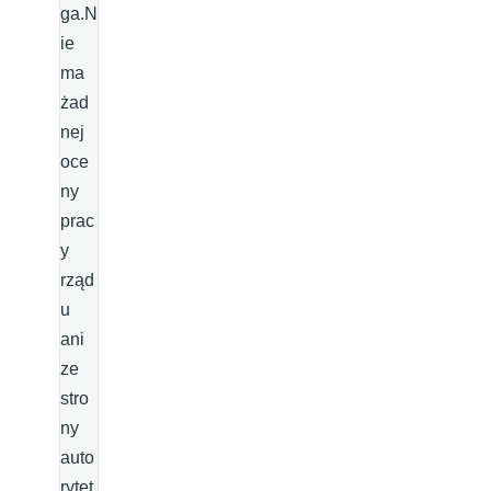
ga.N
ie
ma
żad
nej
oce
ny
prac
y
rząd
u
ani
ze
stro
ny
auto
rytet