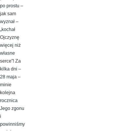
po prostu –
jak sam
wyznał –
„kochał
Ojczyznę
więcej niż
własne
serce”! Za
kilka dni –
28 maja –
minie
kolejna
rocznica
Jego zgonu
i
powinniśmy