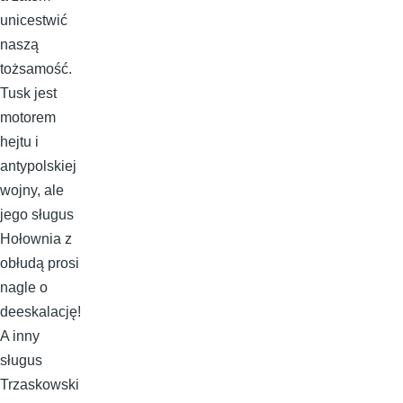
unicestwić
naszą
tożsamość.
Tusk jest
motorem
hejtu i
antypolskiej
wojny, ale
jego sługus
Hołownia z
obłudą prosi
nagle o
deeskalację!
A inny
sługus
Trzaskowski