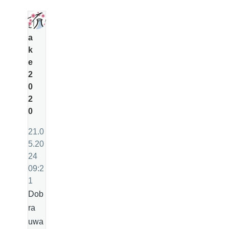
s
a
k
e
2
0
2
0
21.0
5.20
24
09:2
1
Dob
ra
uwa