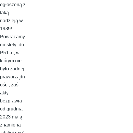
ogłoszoną z
taką
nadzieją w
1989!
Powracamy
niestety do
PRL-u, w
którym nie
było żadnej
praworządn
ości, zaś
akty
bezprawia
od grudnia
2023 mają
znamiona
„stalinizmu”,