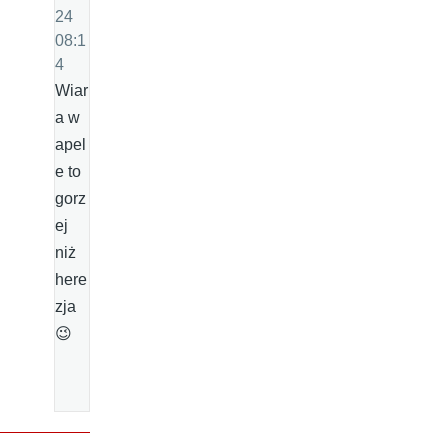
24
08:1
4
Wiar
a w
apel
e to
gorz
ej
niż
here
zja
😉