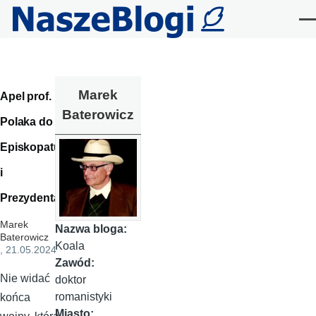
Przejdź do treści
Me
Marek
Apel prof.
Baterowicz
Polaka do
Episkopatu
i
Prezydenta
Marek
Nazwa bloga:
Baterowicz
Koala
, 21.05.2024
Zawód:
Nie widać
doktor
romanistyki
końca
Miasto: