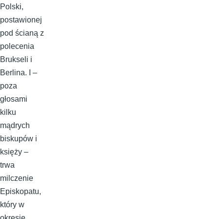
Polski,
postawionej
pod ścianą z
polecenia
Brukseli i
Berlina. I –
poza
głosami
kilku
mądrych
biskupów i
księży –
trwa
milczenie
Episkopatu,
który w
okresie