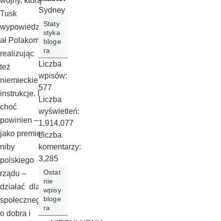
wojny, którą
Sydney
Tusk
Staty
wypowiedzi
styka
ał Polakom,
bloge
ra
realizując
Liczba
też
wpisów:
niemieckie
577
instrukcje. I
Liczba
choć
wyświetleń:
powinien –
1,914,077
jako premier
Liczba
komentarzy:
niby
3,285
polskiego
Ostat
rządu –
nie
działać dla
wpisy
bloge
społeczneg
ra
o dobra i