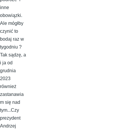
inne
obowiązki.
Ale mógłby
czynić to
bodaj raz w
tygodniu ?
Tak sądzę, a
i ja od
grudnia
2023
również
zastanawia
m się nad
tym...Czy
prezydent
Andrzej