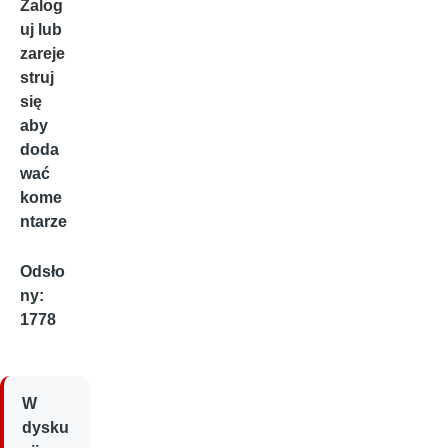
Zalog
uj
lub
zareje
struj
się
aby
doda
wać
kome
ntarze
Odsło
ny:
1778
W
dysku