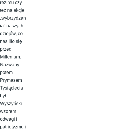
reżimu czy
też na akcję
„wybrzydzan
ia” naszych
dziejów, co
nasiliło się
przed
Millenium.
Nazwany
potem
Prymasem
Tysiąclecia
był
Wyszyński
wzorem
odwagi i
patriotyzmu i