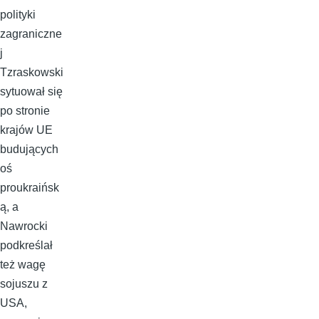
polityki
zagraniczne
j
Tzraskowski
sytuował się
po stronie
krajów UE
budujących
oś
proukraińsk
ą, a
Nawrocki
podkreślał
też wagę
sojuszu z
USA,