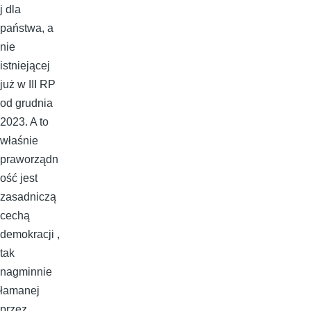
j dla
państwa, a
nie
istniejącej
już w III RP
od grudnia
2023. A to
właśnie
praworządn
ość jest
zasadniczą
cechą
demokracji ,
tak
nagminnie
łamanej
przez