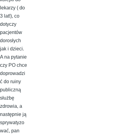
lekarzy ( do
3 lat!), co
dotyczy
pacjentów
dorosłych
jak i dzieci.
A na pytanie
czy PO chce
doprowadzi
ć do ruiny
publiczną
służbę
zdrowia, a
następnie ją
sprywatyzo
wać, pan