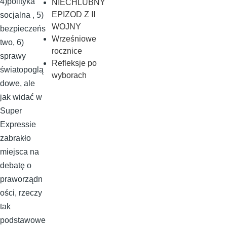
4)polityka
NIECHLUBNY
EPIZOD Z II
socjalna , 5)
WOJNY
bezpieczeńs
Wrześniowe
two, 6)
rocznice
sprawy
Refleksje po
światopoglą
wyborach
dowe, ale
jak widać w
Super
Expressie
zabrakło
miejsca na
debatę o
praworządn
ości, rzeczy
tak
podstawowe