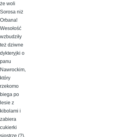
że woli
Sorosa niż
Orbana!
Wesołość
wzbudziły
też dziwne
dykteryjki o
panu
Nawrockim,
który
rzekomo
biega po
lesie z
kibolami i
zabiera
cukierki
siostrze (?),