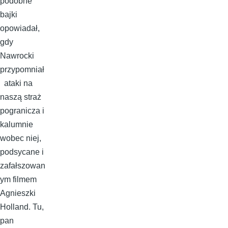
podobne
bajki
opowiadał,
gdy
Nawrocki
przypomniał
ataki na
naszą straż
pogranicza i
kalumnie
wobec niej,
podsycane i
zafałszowan
ym filmem
Agnieszki
Holland. Tu,
pan