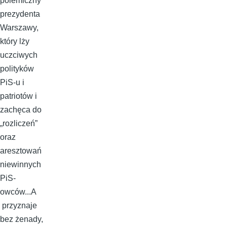
polemiczny
prezydenta
Warszawy,
który lży
uczciwych
polityków
PiS-u i
patriotów i
zachęca do
„rozliczeń”
oraz
aresztowań
niewinnych
PiS-
owców...A
przyznaje
bez żenady,