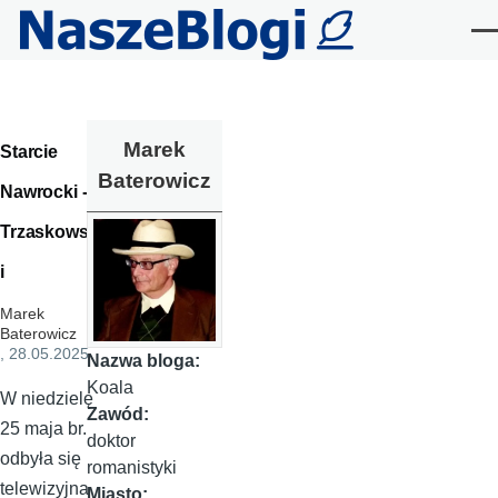
Przejdź do treści
Me
Marek
Starcie
Baterowicz
Nawrocki --
Trzaskowsk
i
Marek
Baterowicz
, 28.05.2025
Nazwa bloga:
Koala
W niedzielę
Zawód:
25 maja br.
doktor
odbyła się
romanistyki
telewizyjna
Miasto: