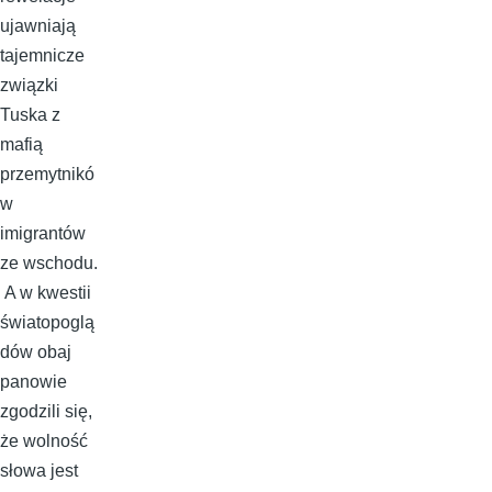
ujawniają
tajemnicze
związki
Tuska z
mafią
przemytnikó
w
imigrantów
ze wschodu.
A w kwestii
światopoglą
dów obaj
panowie
zgodzili się,
że wolność
słowa jest