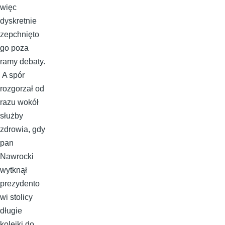
więc
dyskretnie
zepchnięto
go poza
ramy debaty.
A spór
rozgorzał od
razu wokół
służby
zdrowia, gdy
pan
Nawrocki
wytknął
prezydento
wi stolicy
długie
kolejki do