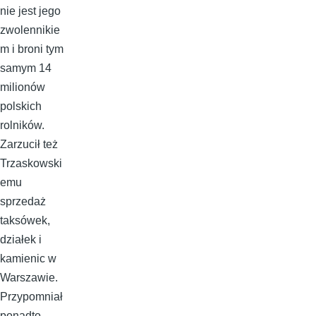
nie jest jego
zwolennikie
m i broni tym
samym 14
milionów
polskich
rolników.
Zarzucił też
Trzaskowski
emu
sprzedaż
taksówek,
działek i
kamienic w
Warszawie.
Przypomniał
ponadto