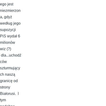
ego jest
niezmierzon
a, gdyż
według jego
supozycji
PiS wydał 6
milionów
wiz (?)
dla...uchodź
ców
szturmujący
ch naszą
granicę od
strony
Białorusi. I
tym