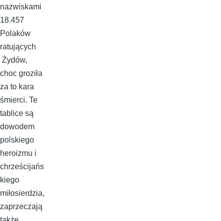
nazwiskami
18.457
Polaków
ratujących
Żydów,
choc groziła
za to kara
śmierci. Te
tablice są
dowodem
polskiego
heroizmu i
chrześcijańs
kiego
miłosierdzia,
zaprzeczają
także