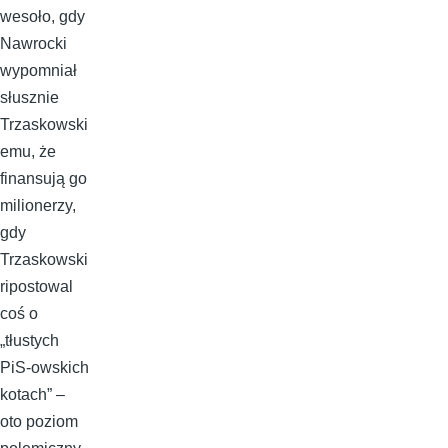
wesoło, gdy
Nawrocki
wypomniał
słusznie
Trzaskowski
emu, że
finansują go
milionerzy,
gdy
Trzaskowski
ripostowal
coś o
„tłustych
PiS-owskich
kotach” –
oto poziom