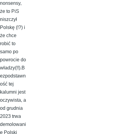
nonsensy,
że to PiS
niszczył
Polskę (!?) i
że chce
robić to
samo po
powrocie do
władzy(!!).B
ezpodstawn
ość tej
kalumni jest
oczywista, a
od grudnia
2023 trwa
demolowani
e Polski