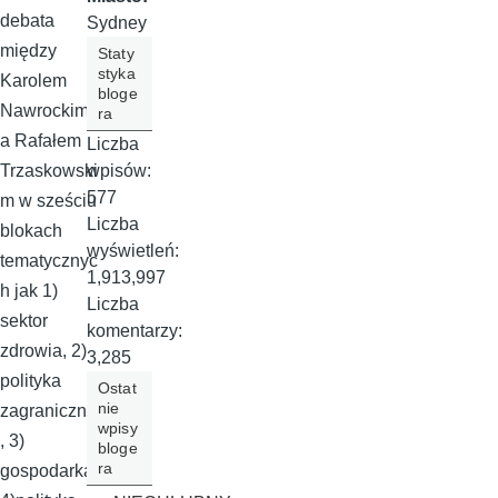
debata
Sydney
między
Staty
styka
Karolem
bloge
Nawrockim
ra
a Rafałem
Liczba
wpisów:
Trzaskowski
577
m w sześciu
Liczba
blokach
wyświetleń:
tematycznyc
1,913,997
h jak 1)
Liczba
sektor
komentarzy:
zdrowia, 2)
3,285
polityka
Ostat
nie
zagraniczna
wpisy
, 3)
bloge
ra
gospodarka,