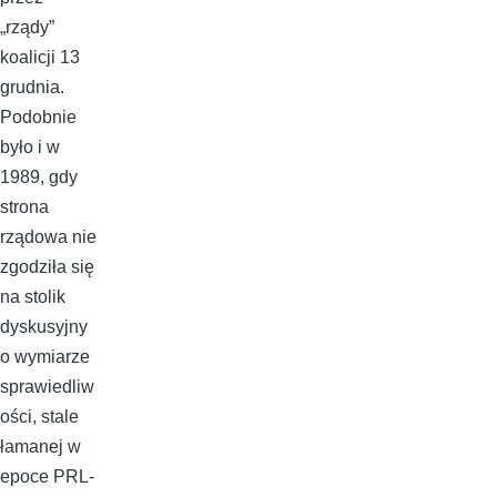
„rządy”
koalicji 13
grudnia.
Podobnie
było i w
1989, gdy
strona
rządowa nie
zgodziła się
na stolik
dyskusyjny
o wymiarze
sprawiedliw
ości, stale
łamanej w
epoce PRL-