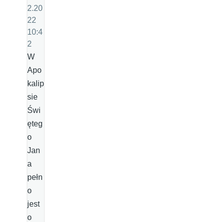
2.20
22
10:4
2
W
Apo
kalip
sie
Świ
ęteg
o
Jan
a
pełn
o
jest
o