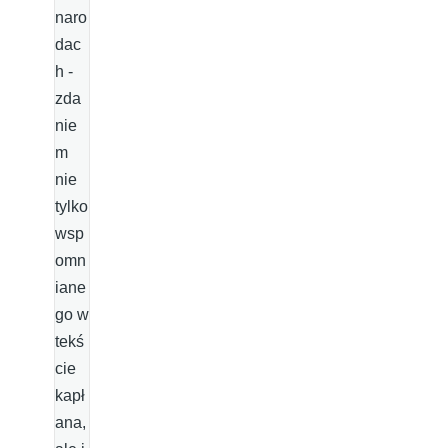
naro
dac
h -
zda
nie
m
nie
tylko
wsp
omn
iane
go w
tekś
cie
kapł
ana,