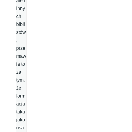
ale i
inny
ch
bibli
stów
,
prze
maw
ia to
za
tym,
że
form
acja
taka
jako
usa