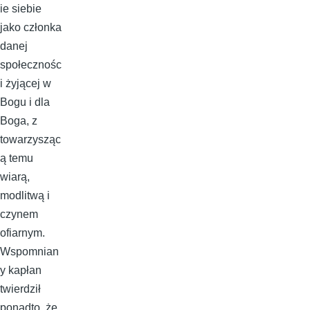
ie siebie
jako członka
danej
społecznośc
i żyjącej w
Bogu i dla
Boga, z
towarzysząc
ą temu
wiarą,
modlitwą i
czynem
ofiarnym.
Wspomnian
y kapłan
twierdził
ponadto, że