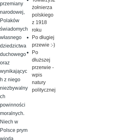
przemiany
żołnierza
narodowej,
polskiego
Polaków
z 1918
świadomych
roku
Po długiej
własnego
przewie :-)
dziedzictwa
Po
duchowego
dłuższej
oraz
przerwie -
wynikającyc
wpis
h z niego
natury
niezbywalny
politycznej
ch
powinności
moralnych.
Niech w
Polsce prym
wiodą