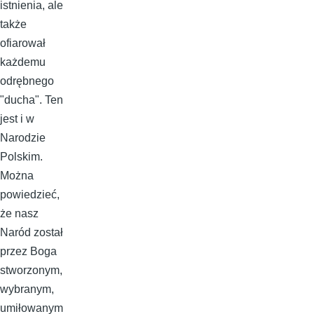
istnienia, ale
także
ofiarował
każdemu
odrębnego
"ducha". Ten
jest i w
Narodzie
Polskim.
Można
powiedzieć,
że nasz
Naród został
przez Boga
stworzonym,
wybranym,
umiłowanym