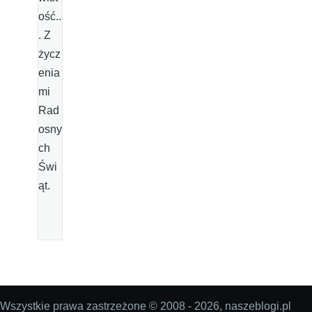
ość..
. Z
życz
enia
mi
Rad
osny
ch
Świ
ąt.
Wszystkie prawa zastrzeżone © 2008 - 2026, naszeblogi.pl