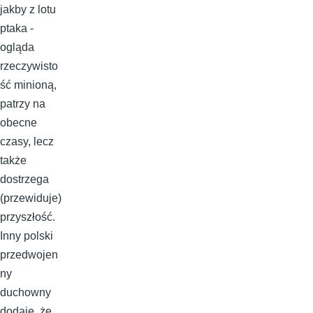
jakby z lotu
ptaka -
ogląda
rzeczywisto
ść minioną,
patrzy na
obecne
czasy, lecz
także
dostrzega
(przewiduje)
przyszłość.
Inny polski
przedwojen
ny
duchowny
dodaje, że