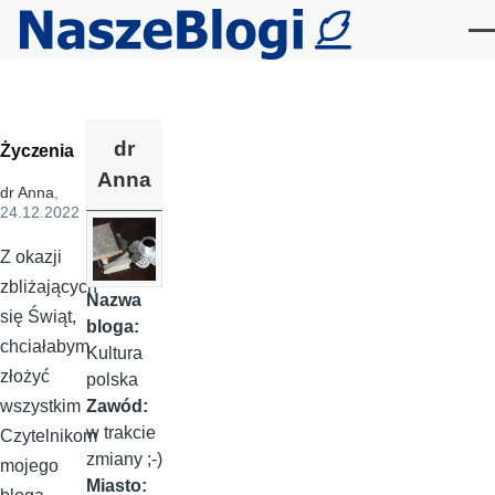
Przejdź do treści
Me
dr
Życzenia
Anna
dr Anna
,
24.12.2022
Z okazji
zbliżających
Nazwa
się Świąt,
bloga:
chciałabym
Kultura
złożyć
polska
Zawód:
wszystkim
w trakcie
Czytelnikom
zmiany ;-)
mojego
Miasto: