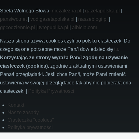
Strefa Wolnego Słowa:
niezalezna.pl
|
gazetapolska.pl
|
panstwo.net
|
vod.gazetapolska.pl
|
naszeblogi.pl
|
gpcodziennie.pl
|
tvrepublika.pl
|
albicla.com
Nasza strona używa cookies czyli po polsku ciasteczek. Do
czego są one potrzebne może Pan/i dowiedzieć się
tu
.
Korzystając ze strony wyraża Pan/i zgodę na używanie
ciasteczek (cookies)
, zgodnie z aktualnymi ustawieniami
Pana/i przeglądarki. Jeśli chce Pan/i, może Pan/i zmienić
ustawienia w swojej przeglądarce tak aby nie pobierała ona
ciasteczek. |
Polityka Prywatności
Footer
Kontakt
Nasze zasady
Ciasteczka "cookies"
Polityka prywatności