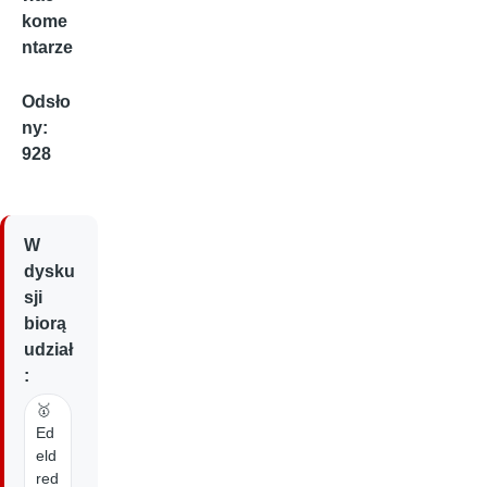
kome
ntarze
Odsło
ny:
928
W
dysku
sji
biorą
udział
:
🥇
Ed
eld
red