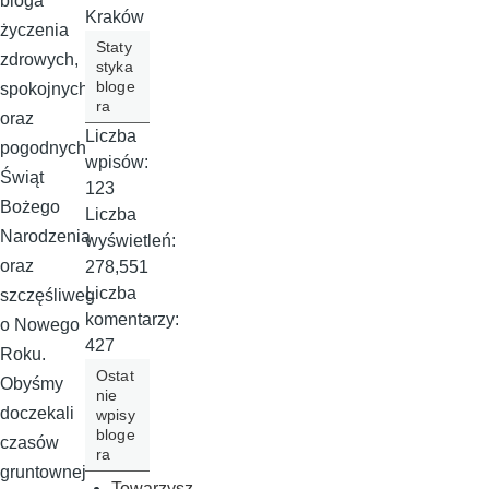
bloga
Kraków
życzenia
Staty
zdrowych,
styka
bloge
spokojnych
ra
oraz
Liczba
pogodnych
wpisów:
Świąt
123
Bożego
Liczba
Narodzenia
wyświetleń:
oraz
278,551
Liczba
szczęśliweg
komentarzy:
o Nowego
427
Roku.
Ostat
Obyśmy
nie
doczekali
wpisy
bloge
czasów
ra
gruntownej
Towarzysz