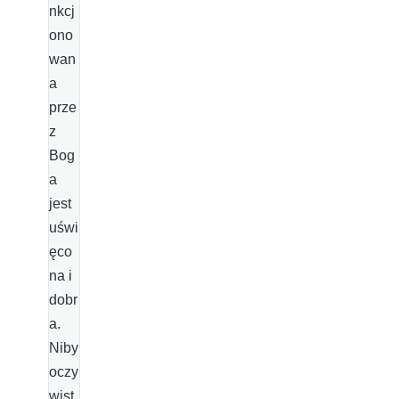
nkcj
ono
wan
a
prze
z
Bog
a
jest
uświ
ęco
na i
dobr
a.
Niby
oczy
wist