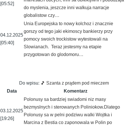
[05:52]
do myslenia, jeszcze inni walkuja narracje
globalistow czy…
Unia Europejska to nowy kolchoz i znacznie
gorszy od tego jaki ekimoscy bankierzy przy
04.12.2025
pomocy swoich trockistow wytestowali na
[05:40]
Slowianach. Teraz jestesmy na etapie
przygotowan do glodomoru…
Do wpisu:
🎵 Szanta z prądem pod mieczem
Data
Komentarz
Polonusy sa bardziej swiadomi niz masy
bezmyslnych i sterowanych Poliniokow.Dlatego
03.12.2025
Polonusy sa w pelni podziwu walki Wojtka i
[19:26]
Marcina z Bestia co zaponowala w Polin po