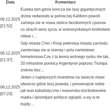
Data
Komentarz
Eureka tam gdzie koncza sie lasy gigantycznych
drzew redwoods w polnocnej Kaliforni powoli
06.12.2025
zamieja sie w nowa stolice bezdomnych cpunow
[21:52]
co stracili sens zycia, w wolnorynkowym krolestwie
mitow i…
Gdy miasta Chin i Rosji pieknieja miasta zachodu
zamieniaja sie w slamsy i pola namiotowe
06.12.2025
homelessow.Cos z ta teoria wolnego rynku nie tak,
[21:37]
20 miliardow pomocy Argentynie poprzez Trumpa
zniknie bez…
Jeden z najlepszych investrow na swiecie mowi
otwarcie gdzie lezy prawda, i porownajcie sobie
06.12.2025
jak was kabalistyczne i masonsko-trockistowskie
[07:23]
madia i sprzedjani polityce oglupili, a wy w te
bujdy…