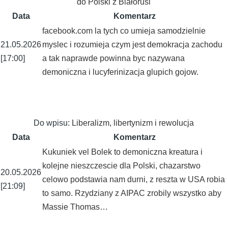
do Polski z Białorusi
Data
Komentarz
facebook.com la tych co umieja samodzielnie
21.05.2026
myslec i rozumieja czym jest demokracja zachodu
[17:00]
a tak naprawde powinna byc nazywana
demoniczna i lucyferinizacja glupich gojow.
Do wpisu:
Liberalizm, libertynizm i rewolucja
Data
Komentarz
Kukuniek vel Bolek to demoniczna kreatura i
kolejne nieszczescie dla Polski, chazarstwo
20.05.2026
celowo podstawia nam durni, z reszta w USA robia
[21:09]
to samo. Rzydziany z AIPAC zrobily wszystko aby
Massie Thomas…