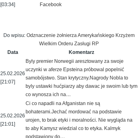
[03:34]
Facebook
Do wpisu:
Odznaczenie żołnierza Amerykańskiego Krzyżem
Wielkim Orderu Zasługi RP
Data
Komentarz
Byly premier Norwegii aresztowany za swoje
uczynki w aferze Epsteina próbowal popelnić
25.02.2026
samobójstwo. Stan krytyczny.Nagrody Nobla to
[21:07]
byly ustawki hućpiarzy aby dawac je swoim lub tym
co wynosza ich na…
Ci co napadli na Afganistan nie są
bohaterami.Jechać mordować na podstawie
25.02.2026
urojen, to brak etyki i moralności. Nie wygląda na
[21:01]
to aby Kamysz wiedzial co to etyka. Kalmyk
podstawiony do…