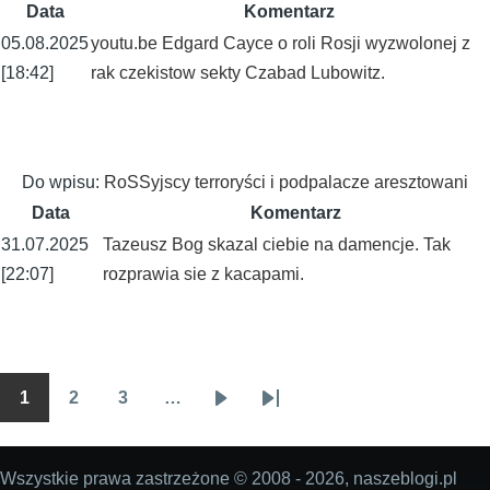
Data
Komentarz
05.08.2025
youtu.be Edgard Cayce o roli Rosji wyzwolonej z
[18:42]
rak czekistow sekty Czabad Lubowitz.
Do wpisu:
RoSSyjscy terroryści i podpalacze aresztowani
Data
Komentarz
31.07.2025
Tazeusz Bog skazal ciebie na damencje. Tak
[22:07]
rozprawia sie z kacapami.
1
2
3
…
Stronicowanie
Wszyscy
Wszyscy
Wszyscy
Następna
Ostatnia
strona
strona
Wszystkie prawa zastrzeżone © 2008 - 2026, naszeblogi.pl