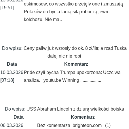
eskimosow, co wszystko przejęly one i zmuszają
[19:51]
Polaków do bycia tanią silą roboczą jewri-
kolchozu. Nie ma…
Do wpisu:
Ceny paliw już wzrosły do ok. 8 zł/litr, a rząd Tuska
dalej nic nie robi
Data
Komentarz
10.03.2026
Pride czyli pycha Trumpa upokorzona: Uczciwa
[07:18]
analiza. youtu.be Winning ..................
Do wpisu:
USS Abraham Lincoln z dziurą wielkości boiska
Data
Komentarz
06.03.2026
Bez komentarza brighteon.com (1)