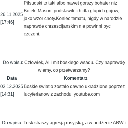
Pilsudski to taki albo nawet gorszy bohater niz
Bolek. Masoni podstawili ich dla glupich gojow,
26.11.2025
jako wzor cnoty.Koniec tematu, nigdy w narodzie
[17:46]
naprawde chrzescijanskim nie powinni byc
czczeni.
Do wpisu:
Człowiek, AI i mit boskiego wsadu. Czy naprawdę
wiemy, co przetwarzamy?
Data
Komentarz
02.12.2025
Boskie swiatlo zostalo dawno ukradzione poprzez
[14:31]
lucyferianow z zachodu. youtube.com
Do wpisu:
Tusk straszy agresją rosyjską, a w budżecie ABW i