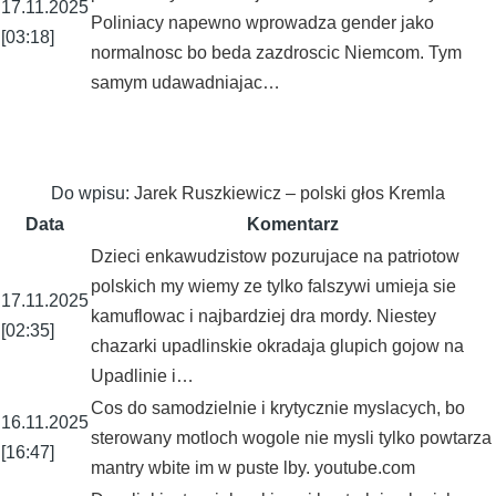
17.11.2025
Poliniacy napewno wprowadza gender jako
[03:18]
normalnosc bo beda zazdroscic Niemcom. Tym
samym udawadniajac…
Do wpisu:
Jarek Ruszkiewicz – polski głos Kremla
Data
Komentarz
Dzieci enkawudzistow pozurujace na patriotow
polskich my wiemy ze tylko falszywi umieja sie
17.11.2025
kamuflowac i najbardziej dra mordy. Niestey
[02:35]
chazarki upadlinskie okradaja glupich gojow na
Upadlinie i…
Cos do samodzielnie i krytycznie myslacych, bo
16.11.2025
sterowany motloch wogole nie mysli tylko powtarza
[16:47]
mantry wbite im w puste lby. youtube.com