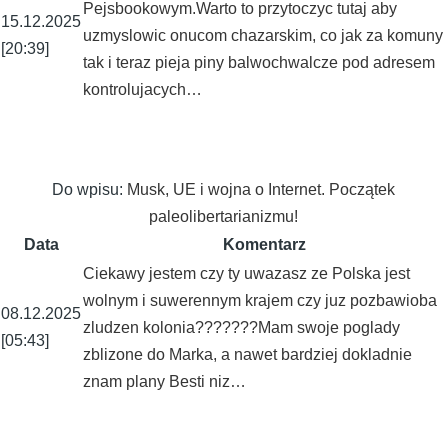
Pejsbookowym.Warto to przytoczyc tutaj aby
15.12.2025
uzmyslowic onucom chazarskim, co jak za komuny
[20:39]
tak i teraz pieja piny balwochwalcze pod adresem
kontrolujacych…
Do wpisu:
Musk, UE i wojna o Internet. Początek
paleolibertarianizmu!
Data
Komentarz
Ciekawy jestem czy ty uwazasz ze Polska jest
wolnym i suwerennym krajem czy juz pozbawioba
08.12.2025
zludzen kolonia???????Mam swoje poglady
[05:43]
zblizone do Marka, a nawet bardziej dokladnie
znam plany Besti niz…