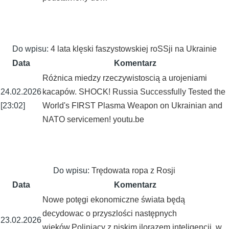
Do wpisu:
4 lata klęski faszystowskiej roSSji na Ukrainie
Data
Komentarz
Różnica miedzy rzeczywistoscią a urojeniami
24.02.2026
kacapów. SHOCK! Russia Successfully Tested the
[23:02]
World's FIRST Plasma Weapon on Ukrainian and
NATO servicemen! youtu.be
Do wpisu:
Trędowata ropa z Rosji
Data
Komentarz
Nowe potęgi ekonomiczne świata będą
decydowac o przyszlości następnych
23.02.2026
wieków.Poliniacy z niskim ilorazem inteligencji, w