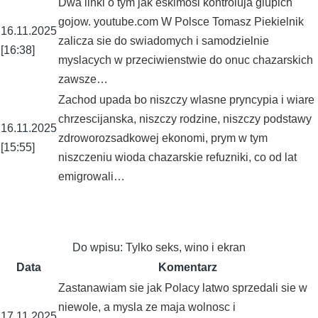
Dwa linki o tym jak eskimosi kontroluja glupich
gojow. youtube.com W Polsce Tomasz Piekielnik
16.11.2025
zalicza sie do swiadomych i samodzielnie
[16:38]
myslacych w przeciwienstwie do onuc chazarskich
zawsze…
Zachod upada bo niszczy wlasne pryncypia i wiare
chrzescijanska, niszczy rodzine, niszczy podstawy
16.11.2025
zdroworozsadkowej ekonomi, prym w tym
[15:55]
niszczeniu wioda chazarskie refuzniki, co od lat
emigrowali…
Do wpisu:
Tylko seks, wino i ekran
Data
Komentarz
Zastanawiam sie jak Polacy latwo sprzedali sie w
niewole, a mysla ze maja wolnosc i
17.11.2025