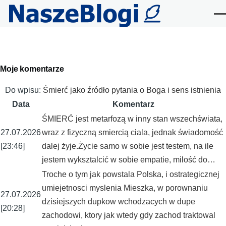
Przejdź do treści
Me
Primary
Moje komentarze
tabs
Do wpisu:
Śmierć jako źródło pytania o Boga i sens istnienia
Data
Komentarz
ŚMIERĆ jest metarfozą w inny stan wszechświata,
27.07.2026
wraz z fizyczną smiercią ciala, jednak świadomość
[23:46]
dalej żyje.Życie samo w sobie jest testem, na ile
jestem wyksztalcić w sobie empatie, milość do…
Troche o tym jak powstala Polska, i ostrategicznej
umiejetnosci myslenia Mieszka, w porownaniu
27.07.2026
dzisiejszych dupkow wchodzacych w dupe
[20:28]
zachodowi, ktory jak wtedy gdy zachod traktowal