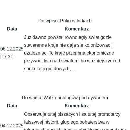
Do wpisu:
Putin w Indiach
Data
Komentarz
Juz dawno powstal rownolegly swiat gdzie
suwerenne kraje nie daja sie kolonizowac i
06.12.2025
uzalezniac. Te kraje przejmna ekonomiczne
[17:31]
przywodctwo nad swiatem, bo wazniejszym od
spekulacji gieldowych,…
Do wpisu:
Walka buldogów pod dywanem
Data
Komentarz
Obserwuje tutaj piszacych i sa tutaj promoterzy
falszywej historii, glupiego bohaterstwa w
04.12.2025
interesach obcych, inni sa obiektywni i pobudzaja