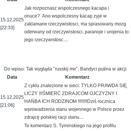
Jak rozpoznasz wspolczesnego kacapa i
onuce? Ano wspolczesny kacap zyje w
15.12.2025
zaklamane rzeczywistosci, ma sprasowany mozg
[22:33]
oderwany od rzeczywistosci, paranoje i urojenia to
jego rzeczywistosc…
Do wpisu:
Tak wygląda "russkij mir". Bandyci putina w akcji
Data
Komentarz
Z cyklu znalezione w sieci: TYLKO PRAWDA SIĘ
LICZY !!!ŚMIERĆ ZDRAJCOM OJCZYZNY I
15.12.2025
HAŃBA ICH RODZINOM !!!!!!!!Dziś rocznica
[21:06]
wprowadzenia stanu wojennego w Polsce przez
zdrajcę polskiej racji stanu…
To komentarz S. Tyminskiego na jego profilu