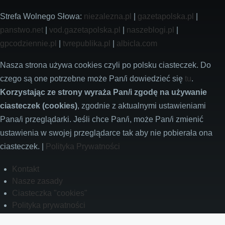
Strefa Wolnego Słowa:
niezalezna.pl
|
gazetapolska.pl
|
panstwo.net
|
vod.gazetapolska.pl
|
naszeblogi.pl
|
gpcodziennie.pl
|
tvrepublika.pl
|
albicla.com
Nasza strona używa cookies czyli po polsku ciasteczek. Do
czego są one potrzebne może Pan/i dowiedzieć się
tu
.
Korzystając ze strony wyraża Pan/i zgodę na używanie
ciasteczek (cookies)
, zgodnie z aktualnymi ustawieniami
Pana/i przeglądarki. Jeśli chce Pan/i, może Pan/i zmienić
ustawienia w swojej przeglądarce tak aby nie pobierała ona
ciasteczek. |
Polityka Prywatności
Footer
Kontakt
Nasze zasady
Ciasteczka "cookies"
Polityka prywatności