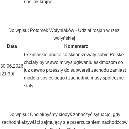
nas jak krajne…
Do wpisu:
Potomek Wołyniaków - Udział rosjan w rzezi
wołyńskiej
Data
Komentarz
Eskimoskie onuce co skilonizowaly sobie Polske
chcialy by w swoim wyslugiwaniu eskimosom co
30.06.2026
juz dawno przeszly do subwersji zachodu zamiast
[21:39]
modelu sovieckiego i zachodnie masy spoleczne
staly…
Do wpisu:
Chcielibyśmy kiedyś zobaczyć sytuację, gdy
zachodni aktywiści zajmujący się przerzucaniem nachodźców