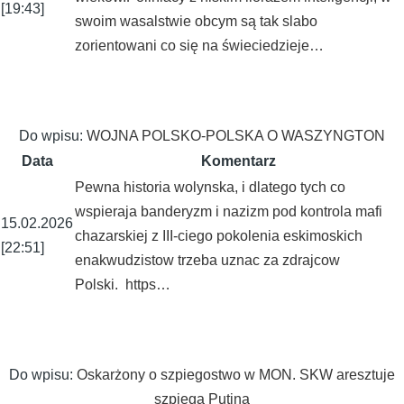
[19:43]
swoim wasalstwie obcym są tak slabo
zorientowani co się na świeciedzieje…
Do wpisu:
WOJNA POLSKO-POLSKA O WASZYNGTON
Data
Komentarz
Pewna historia wolynska, i dlatego tych co
wspieraja banderyzm i nazizm pod kontrola mafi
15.02.2026
chazarskiej z III-ciego pokolenia eskimoskich
[22:51]
enakwudzistow trzeba uznac za zdrajcow
Polski. https…
Do wpisu:
Oskarżony o szpiegostwo w MON. SKW aresztuje
szpiega Putina