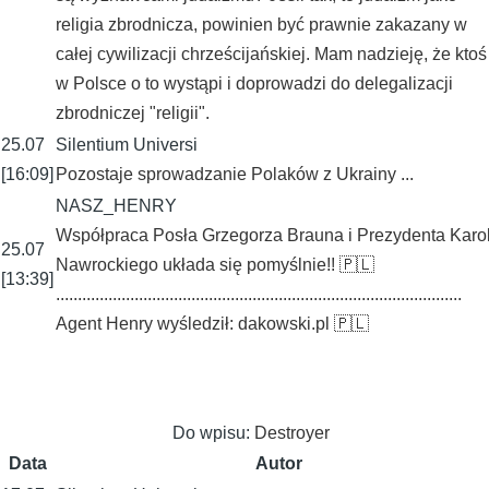
religia zbrodnicza, powinien być prawnie zakazany w
całej cywilizacji chrześcijańskiej. Mam nadzieję, że ktoś
w Polsce o to wystąpi i doprowadzi do delegalizacji
zbrodniczej "religii".
25.07
Silentium Universi
[16:09]
Pozostaje sprowadzanie Polaków z Ukrainy ...
NASZ_HENRY
Współpraca Posła Grzegorza Brauna i Prezydenta Karo
25.07
Nawrockiego układa się pomyślnie!! 🇵🇱
[13:39]
.............................................................................................
Agent Henry wyśledził: dakowski.pl 🇵🇱
Do wpisu:
Destroyer
Data
Autor