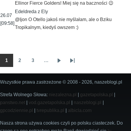
Ellinor Fierce Golders! Miej się na baczności 😉
Edeldreda z Ely
26.07
@Ijon O Otello jakoś nie myślałam, ale o Bziku
[09:58]
Tropikalnym, kiedyś owszem :)
1
2
3
…
Stronicowanie
Wszyscy
Wszyscy
Wszyscy
Następna
Ostatnia
strona
strona
Wszystkie prawa zastrzeżone © 2008 - 2026, naszeblogi.pl
Strefa Wolnego Słowa:
niezalezna.pl
|
gazetapolska.pl
|
panstwo.net
|
vod.gazetapolska.pl
|
naszeblogi.pl
|
gpcodziennie.pl
|
tvrepublika.pl
|
albicla.com
Nasza strona używa cookies czyli po polsku ciasteczek. Do
czego są one potrzebne może Pan/i dowiedzieć się
tu
.