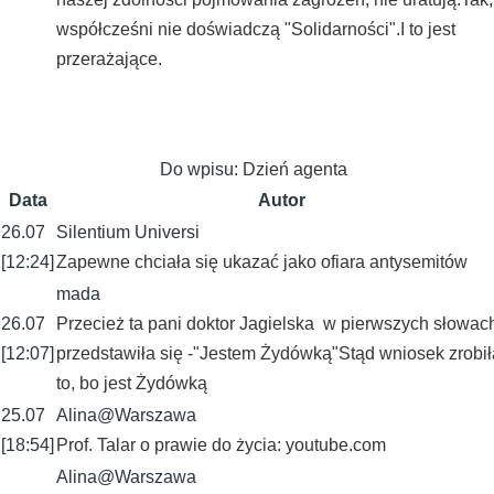
współcześni nie doświadczą "Solidarności".I to jest
przerażające.
Do wpisu:
Dzień agenta
Data
Autor
26.07
Silentium Universi
[12:24]
Zapewne chciała się ukazać jako ofiara antysemitów
mada
26.07
Przecież ta pani doktor Jagielska w pierwszych słowac
[12:07]
przedstawiła się -"Jestem Żydówką"Stąd wniosek zrobił
to, bo jest Żydówką
25.07
Alina@Warszawa
[18:54]
Prof. Talar o prawie do życia: youtube.com
Alina@Warszawa