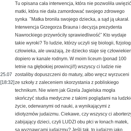
Tu opisana cała interwencja, która nie pozwoliła uwięzi
matki, która nie dała zamordować swojego zdrowego
synka "Matka broniła swojego dziecka, a sąd ją ukarał.
Interwencja Grzegorza Brauna i decyzja prezydenta
Nawrockiego przywróciły sprawiedliwość" Kto wydaje
takie wyroki? To ludzie, którzy uczyli się biologii, fizjolog
człowieka, ale uważają, że dziecko staje się człowiekie
dopiero w kanale rodnym. W moim liceum (ponad 100
letnie na głębokiej prowincji!!) wszyscy ci ludzie nie
25.07
zostaliby dopuszczeni do matury, albo wręcz wyrzuceni
[18:32]
ze szkoły z zaleceniem skorzystania z pobliskiego
technikum. Nie wiem jak Gizela Jagielska mogła
skończyć studia medyczne z takimi poglądami na ludzki
życie, oderwanymi od nauki, a wynikającymi z
idiotyzmów judaizmu. Ciekawe, czy wszyscy ci aborterz
zabijający dzieci, czyli LUDZI obu płci w łonach matek,
są wyznawcami judaizmu? Jeśli tak, to judaizm jako