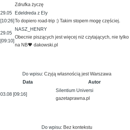
Zdrufka życzę
29.05
Edeldreda z Ely
[10:26]
To dopiero road-trip :) Takim stopem mogę częściej.
NASZ_HENRY
29.05
Obecnie piszących jest więcej niż czytających, nie tylko
[09:10]
na NB🖤 dakowski.pl
Do wpisu:
Czyją własnością jest Warszawa
Data
Autor
Silentium Universi
03.08 [09:16]
gazetaprawna.pl
Do wpisu:
Bez kontekstu