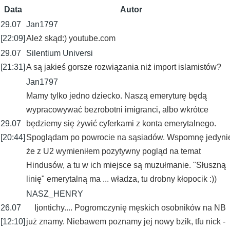
Data
Autor
29.07
Jan1797
[22:09]
Ależ skąd:) youtube.com
29.07
Silentium Universi
[21:31]
A są jakieś gorsze rozwiązania niż import islamistów?
Jan1797
Mamy tylko jedno dziecko. Naszą emeryturę będą
wypracowywać bezrobotni imigranci, albo wkrótce
29.07
będziemy się żywić cyferkami z konta emerytalnego.
[20:44]
Spoglądam po powrocie na sąsiadów. Wspomnę jedyni
że z U2 wymieniłem pozytywny pogląd na temat
Hindusów, a tu w ich miejsce są muzułmanie. "Słuszną
linię" emerytalną ma ... władza, tu drobny kłopocik :))
NASZ_HENRY
26.07
Ijontichy.... Pogromczynię męskich osobników na NB
[12:10]
już znamy. Niebawem poznamy jej nowy bzik, tfu nick -