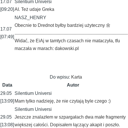
17.07
Silentium Universi
[09:20]
AI. Też udaje Greka
NASZ_HENRY
Obecnie to Drednot byłby bardziej użyteczny 🌼
17.07
...................................................................................................
[07:49]
Widać, że EiAj w tamtych czasach nie mataczyła, tfu
maczała w marach: dakowski.pl
Do wpisu:
Karta
Data
Autor
29.05
Silentium Universi
[13:09]
Mam tylko nadzieję, że nie czytają byle czego :)
Silentium Universi
29.05
Jeszcze znalazłem w szpargałach dwa małe fragmenty
[13:08]
większej całości. Dopisałem łączący akapit i poszło.