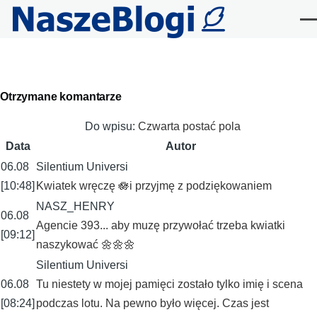
Przejdź do treści
Me
Primary
Otrzymane komantarze
tabs
Do wpisu:
Czwarta postać pola
Data
Autor
06.08
Silentium Universi
[10:48]
Kwiatek wręczę 🪷i przyjmę z podziękowaniem
NASZ_HENRY
06.08
Agencie 393... aby muzę przywołać trzeba kwiatki
[09:12]
naszykować 🌼🌼🌼
Silentium Universi
06.08
Tu niestety w mojej pamięci zostało tylko imię i scena
[08:24]
podczas lotu. Na pewno było więcej. Czas jest