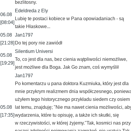
bezlitosny.
Edeldreda z Ely
06.08
Lubię te postaci kobiece w Pana opowiadaniach - są
[08:04]
takie Hłaskowe...
05.08
Jan1797
[21:28]
Do tej pory nie zawiódł
Silentium Universi
05.08
To, co jest dla nas, bez cienia wątpliwości niemożliwe,
[19:29]
jest możliwe dla Boga. Jak Go znam, coś wymyślił
Jan1797
Po komentarzu u pana doktora Kuzmiuka, który jest dla
mnie przykrym realizmem dnia współczesnego, poniew
użyłem tego historycznego przykładu siedem czy osiem
05.08
lat temu, znajduję; "Nie ma nawet cienia możliwości, ab
[17:35]
wydarzenia, które tu opisuję, a także ich skutki, się
w rzeczywistości, w której żyjemy."Tak, kosmici nas przy
naszej zdolności pojmowania zagrożeń, nie uratują.Tak,