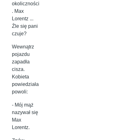
okoliczności
. Max
Lorentz ...
Źle się pani
czuje?
Wewnątrz
pojazdu
zapadła
cisza.
Kobieta
powiedziała
powoli:
- Mój mąż
nazywał się
Max
Lorentz.