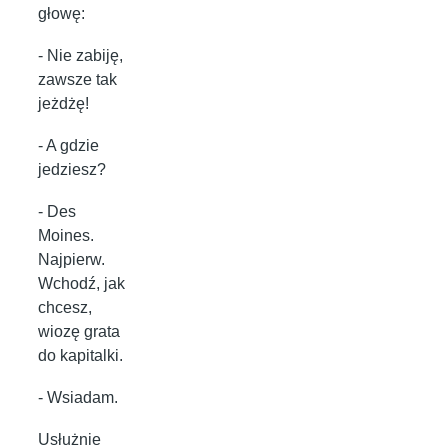
głowę:
- Nie zabiję,
zawsze tak
jeżdżę!
- A gdzie
jedziesz?
- Des
Moines.
Najpierw.
Wchodź, jak
chcesz,
wiozę grata
do kapitalki.
- Wsiadam.
Usłużnie