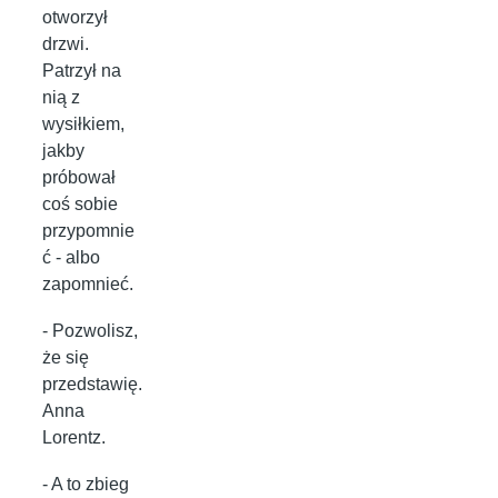
otworzył
drzwi.
Patrzył na
nią z
wysiłkiem,
jakby
próbował
coś sobie
przypomnie
ć - albo
zapomnieć.
- Pozwolisz,
że się
przedstawię.
Anna
Lorentz.
- A to zbieg