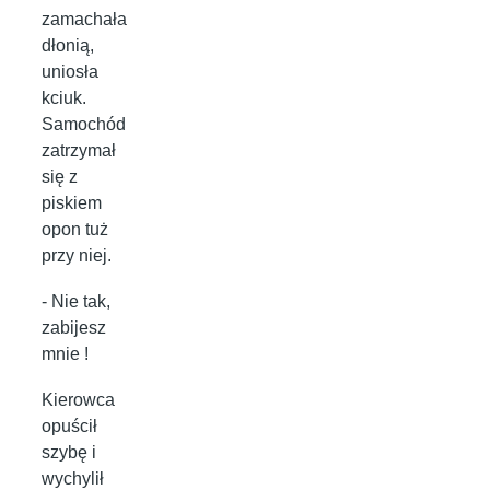
zamachała
dłonią,
uniosła
kciuk.
Samochód
zatrzymał
się z
piskiem
opon tuż
przy niej.
- Nie tak,
zabijesz
mnie !
Kierowca
opuścił
szybę i
wychylił