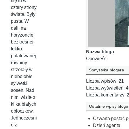
się tu w
cztery strony
świata. Były
puste. W
dali, na
horyzoncie,
bezkresnej,
lekko
Nazwa bloga:
pofalowanej
Opowieści
równiny
strzelały w
Statystyka blogera
niebo obłe
Liczba wpisów:
21
sylwetki
Liczba wyświetleń:
4
sosen. Nad
Liczba komentarzy:
nimi wisiało
kilka białych
Ostatnie wpisy bloge
obłoczków.
Jednocześni
Czwarta postać p
e z
Dzień agenta