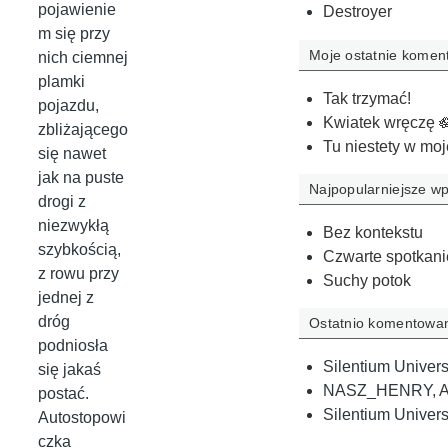
pojawienie
Destroyer
m się przy
Moje ostatnie komen
nich ciemnej
plamki
Tak trzymać!
pojazdu,
Kwiatek wręczę 
zbliżającego
Tu niestety w moj
się nawet
jak na puste
Najpopularniejsze wp
drogi z
niezwykłą
Bez kontekstu
szybkością,
Czwarte spotkani
z rowu przy
Suchy potok
jednej z
dróg
Ostatnio komentowa
podniosła
Silentium Univers
się jakaś
NASZ_HENRY
,
A
postać.
Silentium Univers
Autostopowi
czka