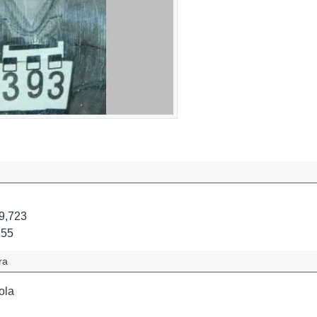
9,723
255
ra
ola