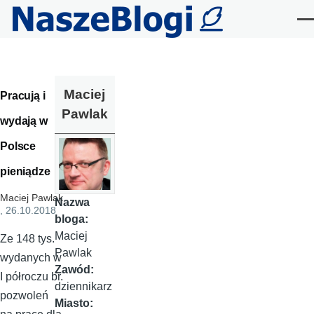
Przejdź do treści
Me
Maciej
Pracują i
Pawlak
wydają w
Polsce
pieniądze
Maciej Pawlak
Nazwa
, 26.10.2018
bloga:
Maciej
Ze 148 tys.
Pawlak
wydanych w
Zawód:
I półroczu br.
dziennikarz
pozwoleń
Miasto: