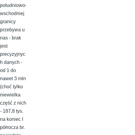
południowo-
wschodniej
granicy
przebywa u
nas - brak
jest
precyzyjnyc
h danych -
od 1 do
nawet 3 mln
(choć tylko
niewielka
część z nich
- 187,8 tys.
na koniec I
półrocza br.