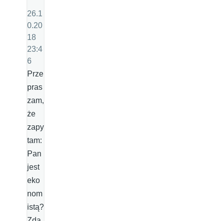
26.1
0.20
18
23:4
6
Prze
pras
zam,
że
zapy
tam:
Pan
jest
eko
nom
istą?
Zda