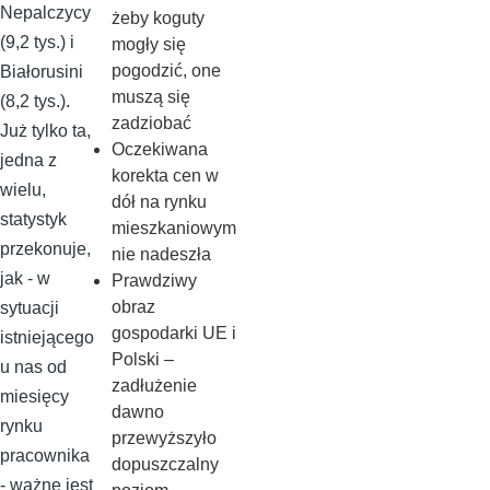
Nepalczycy
żeby koguty
(9,2 tys.) i
mogły się
pogodzić, one
Białorusini
muszą się
(8,2 tys.).
zadziobać
Już tylko ta,
Oczekiwana
jedna z
korekta cen w
wielu,
dół na rynku
statystyk
mieszkaniowym
przekonuje,
nie nadeszła
jak - w
Prawdziwy
obraz
sytuacji
gospodarki UE i
istniejącego
Polski –
u nas od
zadłużenie
miesięcy
dawno
rynku
przewyższyło
pracownika
dopuszczalny
- ważne jest