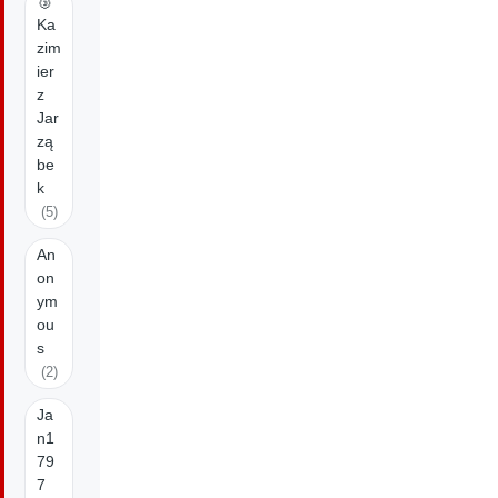
🥉
Ka
zim
ier
z
Jar
zą
be
k
(5)
An
on
ym
ou
s
(2)
Ja
n1
79
7