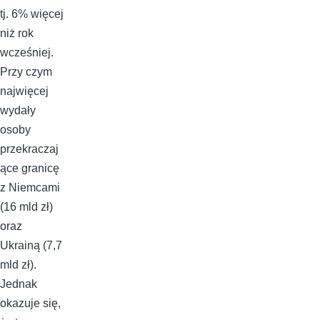
tj. 6% więcej
niż rok
wcześniej.
Przy czym
najwięcej
wydały
osoby
przekraczaj
ące granicę
z Niemcami
(16 mld zł)
oraz
Ukrainą (7,7
mld zł).
Jednak
okazuje się,