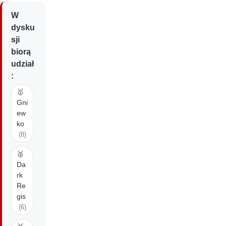
W
dysku
sji
biorą
udział
:
🥇
Gni
ew
ko
(8)
🥈
Da
rk
Re
gis
(6)