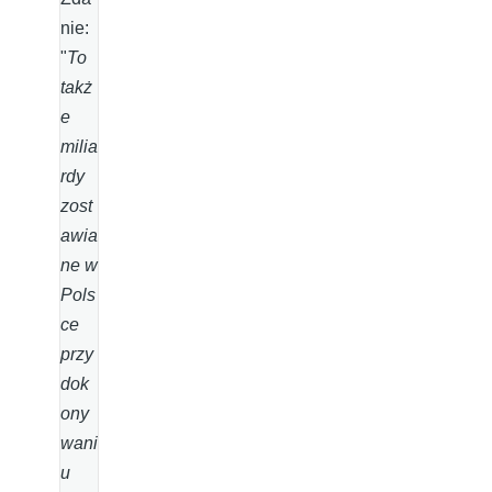
nie:
"
To
takż
e
milia
rdy
zost
awia
ne w
Pols
ce
przy
dok
ony
wani
u