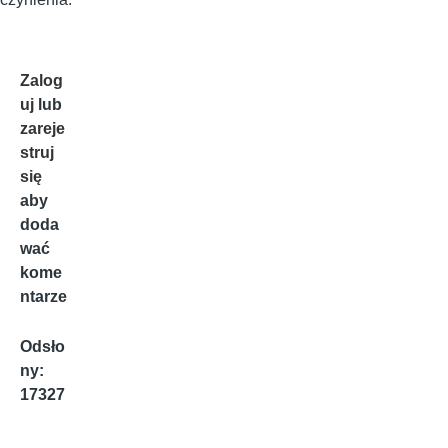
Zalog
uj
lub
zareje
struj
się
aby
doda
wać
kome
ntarze
Odsło
ny:
17327