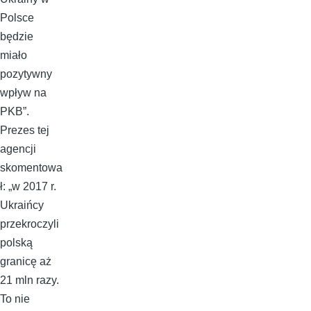
Polsce
będzie
miało
pozytywny
wpływ na
PKB”.
Prezes tej
agencji
skomentowa
ł: „w 2017 r.
Ukraińcy
przekroczyli
polską
granicę aż
21 mln razy.
To nie