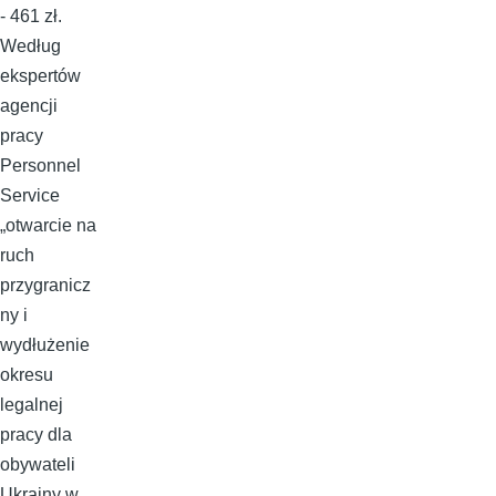
- 461 zł.
Według
ekspertów
agencji
pracy
Personnel
Service
„otwarcie na
ruch
przygranicz
ny i
wydłużenie
okresu
legalnej
pracy dla
obywateli
Ukrainy w