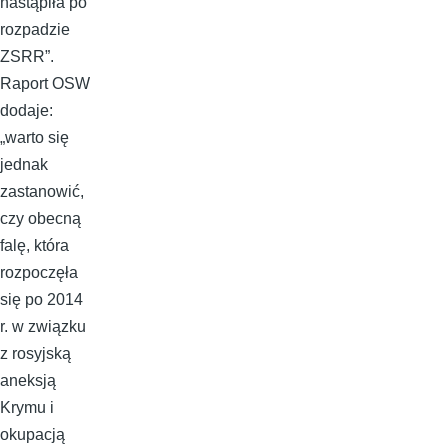
nastąpiła po
rozpadzie
ZSRR”.
Raport OSW
dodaje:
„warto się
jednak
zastanowić,
czy obecną
falę, która
rozpoczęła
się po 2014
r. w związku
z rosyjską
aneksją
Krymu i
okupacją