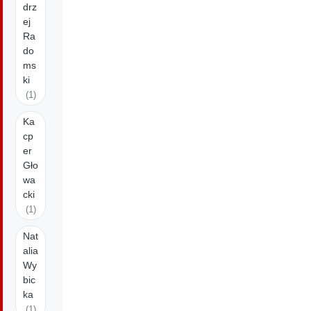
drz
ej
Ra
do
ms
ki
(1)
Ka
cp
er
Gło
wa
cki
(1)
Nat
alia
Wy
bic
ka
(1)