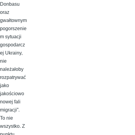
Donbasu
oraz
gwałtownym
pogorszenie
m sytuacji
gospodarcz
ej Ukrainy,
nie
należałoby
rozpatrywać
jako
jakościowo
nowej fali
migracji”.
To nie
wszystko. Z
punktu