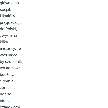
głównie po
socjal,
Ukraińcy
przyjeżdżają
do Polski,
zwykle na
kilka
miesięcy. To
wystarczy,
by uzupełnić
ich domowe
budżety.
Średnie
zarobki u
nas są
niemal
czterokrotni