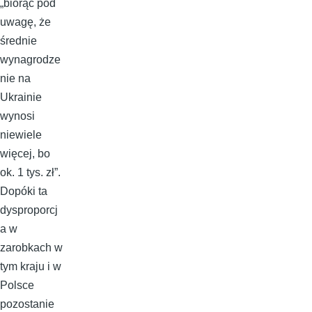
„biorąc pod
uwagę, że
średnie
wynagrodze
nie na
Ukrainie
wynosi
niewiele
więcej, bo
ok. 1 tys. zł”.
Dopóki ta
dysproporcj
a w
zarobkach w
tym kraju i w
Polsce
pozostanie