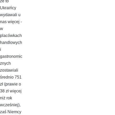
że to
Ukraińcy
wydawali u
nas więcej -
w
placówkach
handlowych
i
gastronomic
znych
zostawiali
średnio 751
zł (prawie o
38 zł więcej
niż rok
wcześniej),
zaś Niemcy