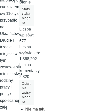
na pracę dla
Błonie
cudzoziemc
Staty
styka
ów 110 tys.
bloge
przypadło
ra
na
Liczba
Ukraińców.
wpisów:
Drugie i
677
Liczba
trzecie
wyświetleń:
miejsce w
1,368,202
tym
Liczba
zestawieniu
komentarzy:
ministerstwa
2,320
rodziny,
Ostat
pracy i
nie
wpisy
polityki
bloge
społecznej
ra
zajęli
Nie ma tak,