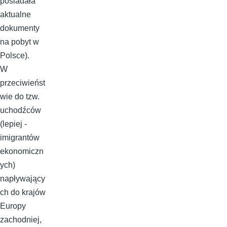
posiadała
aktualne
dokumenty
na pobyt w
Polsce).
W
przeciwieńst
wie do tzw.
uchodźców
(lepiej -
imigrantów
ekonomiczn
ych)
napływający
ch do krajów
Europy
zachodniej,