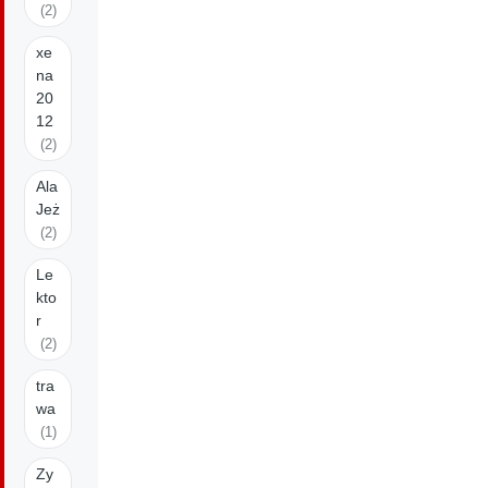
(2)
xe
na
20
12
(2)
Ala
Jeż
(2)
Le
kto
r
(2)
tra
wa
(1)
Zy