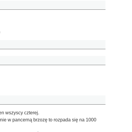
m
en wszyscy czterej.
bnie w pancerną brzozę to rozpada się na 1000