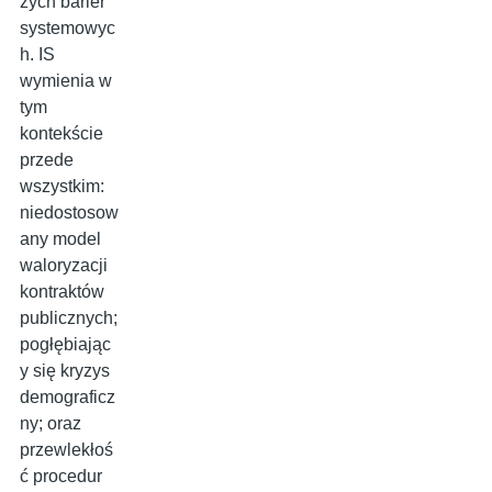
zych barier
systemowyc
h. IS
wymienia w
tym
kontekście
przede
wszystkim:
niedostosow
any model
waloryzacji
kontraktów
publicznych;
pogłębiając
y się kryzys
demograficz
ny; oraz
przewlekłoś
ć procedur