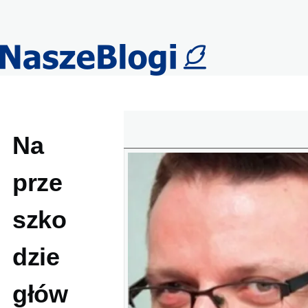
Przejdź do treści
Na
prze
szko
dzie
głów