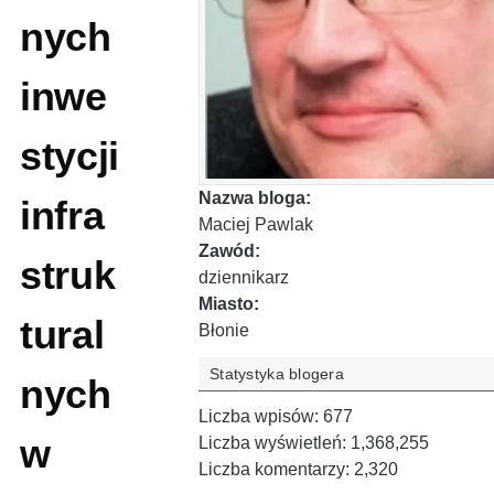
nych
inwe
stycji
Nazwa bloga:
infra
Maciej Pawlak
Zawód:
struk
dziennikarz
Miasto:
tural
Błonie
Statystyka blogera
nych
Liczba wpisów:
677
w
Liczba wyświetleń:
1,368,255
Liczba komentarzy:
2,320