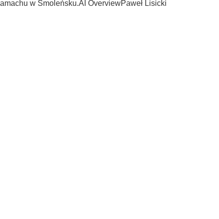
 zamachu w Smoleńsku.AI OverviewPaweł Lisicki