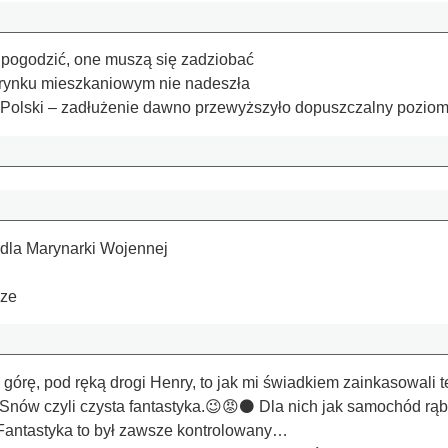
ę pogodzić, one muszą się zadziobać
 rynku mieszkaniowym nie nadeszła
 Polski – zadłużenie dawno przewyższyło dopuszczalny pozio
 dla Marynarki Wojennej
dze
 górę, pod ręką drogi Henry, to jak mi świadkiem zainkasowali t
 Snów czyli czysta fantastyka.😉😡⚫️ Dla nich jak samochód rą
Fantastyka to był zawsze kontrolowany…