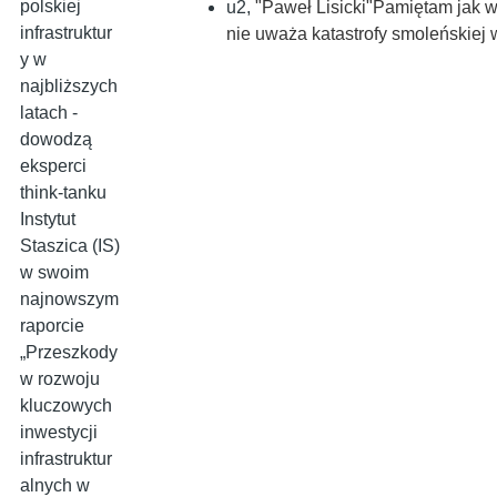
polskiej
u2
,
"Paweł Lisicki"Pamiętam jak 
infrastruktur
nie uważa katastrofy smoleńskiej 
y w
najbliższych
latach -
dowodzą
eksperci
think-tanku
Instytut
Staszica (IS)
w swoim
najnowszym
raporcie
„Przeszkody
w rozwoju
kluczowych
inwestycji
infrastruktur
alnych w