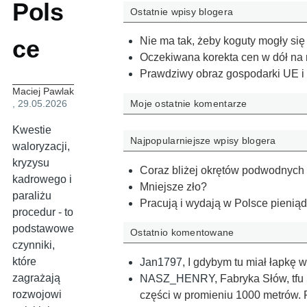
Pols
Ostatnie wpisy blogera
ce
Nie ma tak, żeby koguty mogły si
Oczekiwana korekta cen w dół na
Prawdziwy obraz gospodarki UE i
Maciej Pawlak
Moje ostatnie komentarze
, 29.05.2026
Kwestie
Najpopularniejsze wpisy blogera
waloryzacji,
kryzysu
Coraz bliżej okrętów podwodnych
kadrowego i
Mniejsze zło?
paraliżu
Pracują i wydają w Polsce pienią
procedur - to
podstawowe
Ostatnio komentowane
czynniki,
które
Jan1797
,
I gdybym tu miał łapkę w
zagrażają
NASZ_HENRY
,
Fabryka Słów, tfu
rozwojowi
części w promieniu 1000 metrów. 