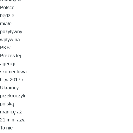
Polsce
będzie
miało
pozytywny
wpływ na
PKB”.
Prezes tej
agencji
skomentowa
ł: „w 2017 r.
Ukraińcy
przekroczyli
polską
granicę aż
21 mln razy.
To nie