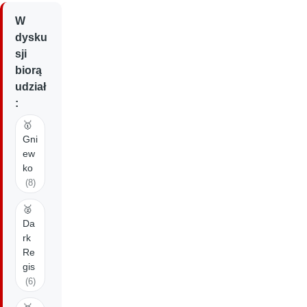
W
dysku
sji
biorą
udział
:
🥇
Gni
ew
ko
(8)
🥈
Da
rk
Re
gis
(6)