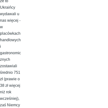
że to
Ukraińcy
wydawali u
nas więcej -
w
placówkach
handlowych
i
gastronomic
znych
zostawiali
średnio 751
zł (prawie o
38 zł więcej
niż rok
wcześniej),
zaś Niemcy