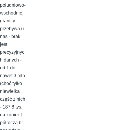
południowo-
wschodniej
granicy
przebywa u
nas - brak
jest
precyzyjnyc
h danych -
od 1 do
nawet 3 mln
(choć tylko
niewielka
część z nich
- 187,8 tys.
na koniec I
półrocza br.