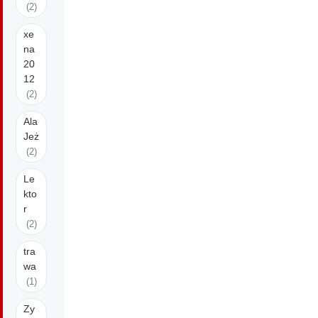
(2)
xe
na
20
12
(2)
Ala
Jeż
(2)
Le
kto
r
(2)
tra
wa
(1)
Zy