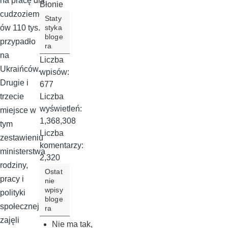
na pracę dla
Błonie
cudzoziemc
Staty
styka
ów 110 tys.
bloge
przypadło
ra
na
Liczba
Ukraińców.
wpisów:
Drugie i
677
Liczba
trzecie
wyświetleń:
miejsce w
1,368,308
tym
Liczba
zestawieniu
komentarzy:
ministerstwa
2,320
rodziny,
Ostat
pracy i
nie
wpisy
polityki
bloge
społecznej
ra
zajęli
Nie ma tak,