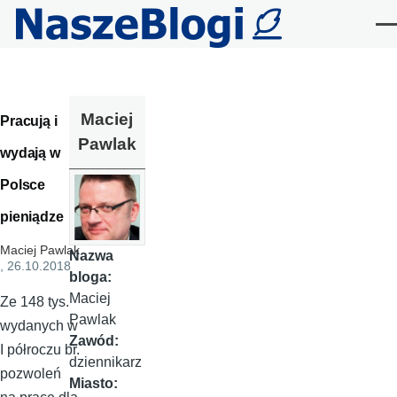
Przejdź do treści
Me
Maciej
Pracują i
Pawlak
wydają w
Polsce
pieniądze
Maciej Pawlak
Nazwa
, 26.10.2018
bloga:
Maciej
Ze 148 tys.
Pawlak
wydanych w
Zawód:
I półroczu br.
dziennikarz
pozwoleń
Miasto: