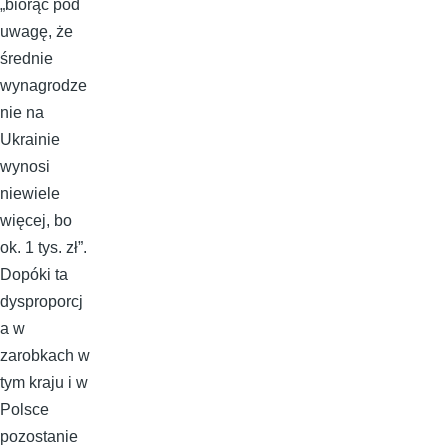
„biorąc pod
uwagę, że
średnie
wynagrodze
nie na
Ukrainie
wynosi
niewiele
więcej, bo
ok. 1 tys. zł”.
Dopóki ta
dysproporcj
a w
zarobkach w
tym kraju i w
Polsce
pozostanie