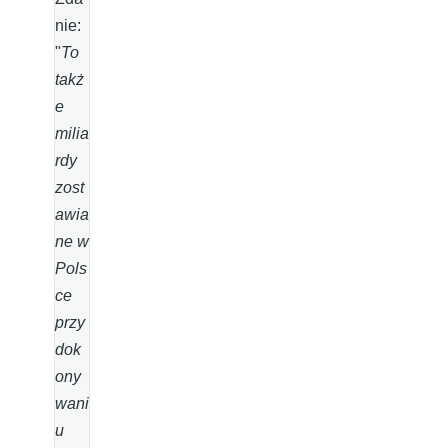
nie:
"
To
takż
e
milia
rdy
zost
awia
ne w
Pols
ce
przy
dok
ony
wani
u