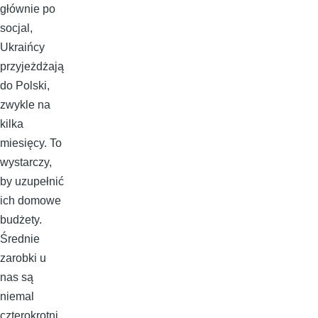
głównie po
socjal,
Ukraińcy
przyjeżdżają
do Polski,
zwykle na
kilka
miesięcy. To
wystarczy,
by uzupełnić
ich domowe
budżety.
Średnie
zarobki u
nas są
niemal
czterokrotni