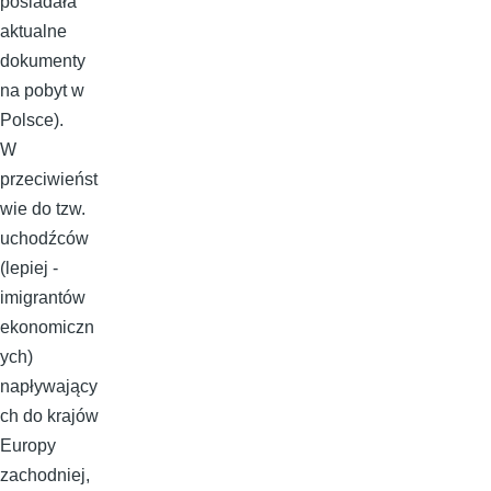
posiadała
aktualne
dokumenty
na pobyt w
Polsce).
W
przeciwieńst
wie do tzw.
uchodźców
(lepiej -
imigrantów
ekonomiczn
ych)
napływający
ch do krajów
Europy
zachodniej,