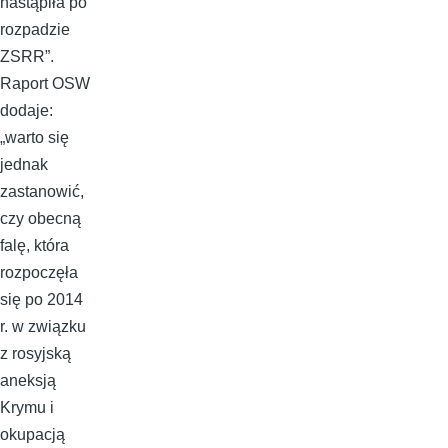
nastąpiła po
rozpadzie
ZSRR”.
Raport OSW
dodaje:
„warto się
jednak
zastanowić,
czy obecną
falę, która
rozpoczęła
się po 2014
r. w związku
z rosyjską
aneksją
Krymu i
okupacją