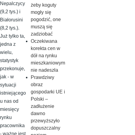
Nepalczycy
żeby koguty
(9,2 tys.) i
mogły się
pogodzić, one
Białorusini
muszą się
(8,2 tys.).
zadziobać
Już tylko ta,
Oczekiwana
jedna z
korekta cen w
wielu,
dół na rynku
statystyk
mieszkaniowym
przekonuje,
nie nadeszła
jak - w
Prawdziwy
obraz
sytuacji
gospodarki UE i
istniejącego
Polski –
u nas od
zadłużenie
miesięcy
dawno
rynku
przewyższyło
pracownika
dopuszczalny
- ważne jest