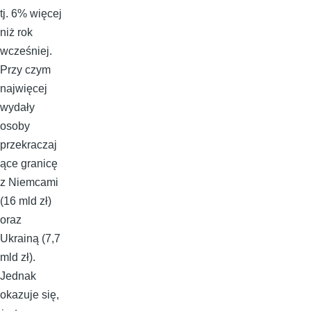
tj. 6% więcej
niż rok
wcześniej.
Przy czym
najwięcej
wydały
osoby
przekraczaj
ące granicę
z Niemcami
(16 mld zł)
oraz
Ukrainą (7,7
mld zł).
Jednak
okazuje się,