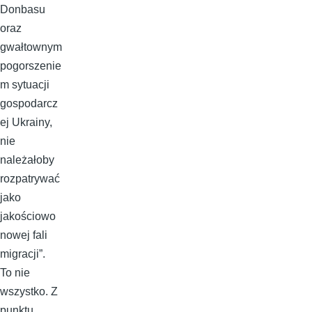
Donbasu
oraz
gwałtownym
pogorszenie
m sytuacji
gospodarcz
ej Ukrainy,
nie
należałoby
rozpatrywać
jako
jakościowo
nowej fali
migracji”.
To nie
wszystko. Z
punktu