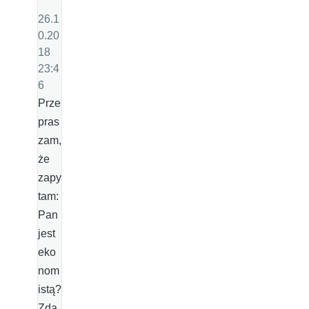
26.1
0.20
18
23:4
6
Prze
pras
zam,
że
zapy
tam:
Pan
jest
eko
nom
istą?
Zda