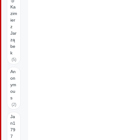
🥉
Ka
zim
ier
z
Jar
zą
be
k
(5)
An
on
ym
ou
s
(2)
Ja
n1
79
7