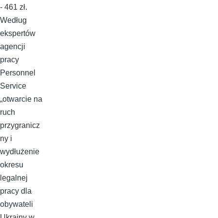
- 461 zł.
Według
ekspertów
agencji
pracy
Personnel
Service
„otwarcie na
ruch
przygranicz
ny i
wydłużenie
okresu
legalnej
pracy dla
obywateli
Ukrainy w