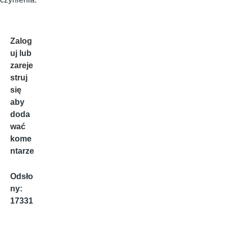
Zalog
uj
lub
zareje
struj
się
aby
doda
wać
kome
ntarze
Odsło
ny:
17331