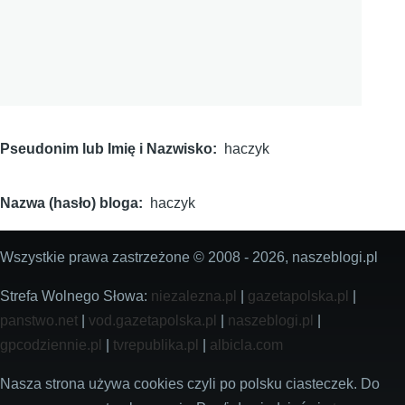
Pseudonim lub Imię i Nazwisko
haczyk
Nazwa (hasło) bloga
haczyk
Wszystkie prawa zastrzeżone © 2008 - 2026, naszeblogi.pl
Strefa Wolnego Słowa:
niezalezna.pl
|
gazetapolska.pl
|
panstwo.net
|
vod.gazetapolska.pl
|
naszeblogi.pl
|
gpcodziennie.pl
|
tvrepublika.pl
|
albicla.com
Nasza strona używa cookies czyli po polsku ciasteczek. Do