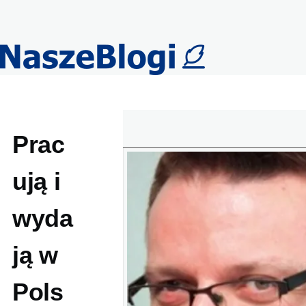
Przejdź do treści
Prac
ują i
wyda
ją w
Pols