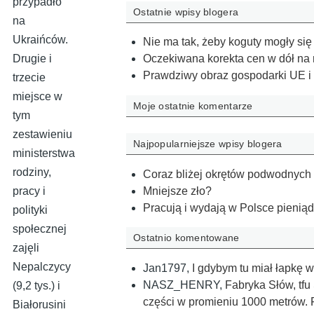
przypadło
Ostatnie wpisy blogera
na
Ukraińców.
Nie ma tak, żeby koguty mogły si
Drugie i
Oczekiwana korekta cen w dół na
Prawdziwy obraz gospodarki UE i
trzecie
miejsce w
Moje ostatnie komentarze
tym
zestawieniu
Najpopularniejsze wpisy blogera
ministerstwa
rodziny,
Coraz bliżej okrętów podwodnych
Mniejsze zło?
pracy i
Pracują i wydają w Polsce pienią
polityki
społecznej
Ostatnio komentowane
zajęli
Nepalczycy
Jan1797
,
I gdybym tu miał łapkę w
NASZ_HENRY
,
Fabryka Słów, tfu
(9,2 tys.) i
części w promieniu 1000 metrów. 
Białorusini