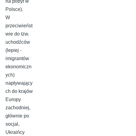
na pobyt w
Polsce).
W
przeciwieńst
wie do tzw.
uchodźców
(lepiej -
imigrantów
ekonomiczn
ych)
napływający
ch do krajów
Europy
zachodniej,
głównie po
socjal,
Ukraińcy