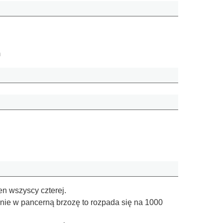
m
en wszyscy czterej.
bnie w pancerną brzozę to rozpada się na 1000