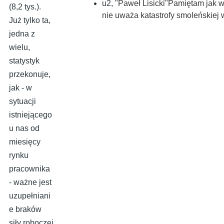
u2
,
"Paweł Lisicki"Pamiętam jak 
(8,2 tys.).
nie uważa katastrofy smoleńskiej 
Już tylko ta,
jedna z
wielu,
statystyk
przekonuje,
jak - w
sytuacji
istniejącego
u nas od
miesięcy
rynku
pracownika
- ważne jest
uzupełniani
e braków
siły roboczej