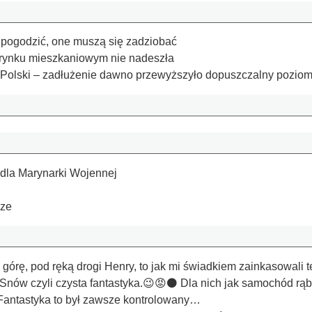
ę pogodzić, one muszą się zadziobać
 rynku mieszkaniowym nie nadeszła
 Polski – zadłużenie dawno przewyższyło dopuszczalny pozio
 dla Marynarki Wojennej
dze
 górę, pod ręką drogi Henry, to jak mi świadkiem zainkasowali t
 Snów czyli czysta fantastyka.😉😡⚫️ Dla nich jak samochód rą
Fantastyka to był zawsze kontrolowany…