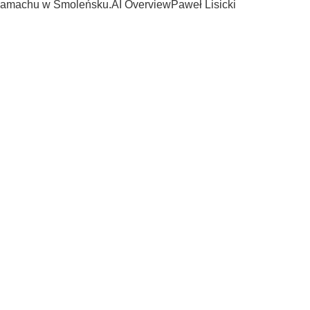
 zamachu w Smoleńsku.AI OverviewPaweł Lisicki