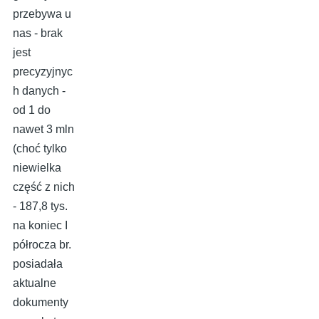
przebywa u
nas - brak
jest
precyzyjnyc
h danych -
od 1 do
nawet 3 mln
(choć tylko
niewielka
część z nich
- 187,8 tys.
na koniec I
półrocza br.
posiadała
aktualne
dokumenty