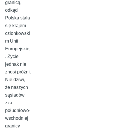
granicą,
odkąd
Polska stała
się krajem
członkowski
m Unii
Europejskiej
. Życie
jednak nie
znosi próżni.
Nie dziwi,
że naszych
sąsiadów
zza
południowo-
wschodniej
granicy