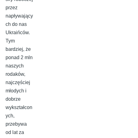
przez
napływający
ch do nas
Ukraińców.
Tym
bardziej, że
ponad 2 mln
naszych
rodaków,
najczęściej
młodych i
dobrze
wykształcon
ych,
przebywa
od lat za