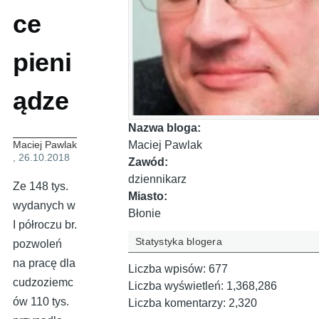
ce
pieni
ądze
Nazwa bloga:
Maciej Pawlak
Maciej Pawlak
, 26.10.2018
Zawód:
dziennikarz
Ze 148 tys.
Miasto:
wydanych w
Błonie
I półroczu br.
Statystyka blogera
pozwoleń
na pracę dla
Liczba wpisów:
677
cudzoziemc
Liczba wyświetleń:
1,368,286
ów 110 tys.
Liczba komentarzy:
2,320