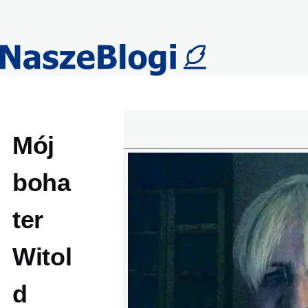
Przejdź do treści
Mój
boha
ter
Witol
d