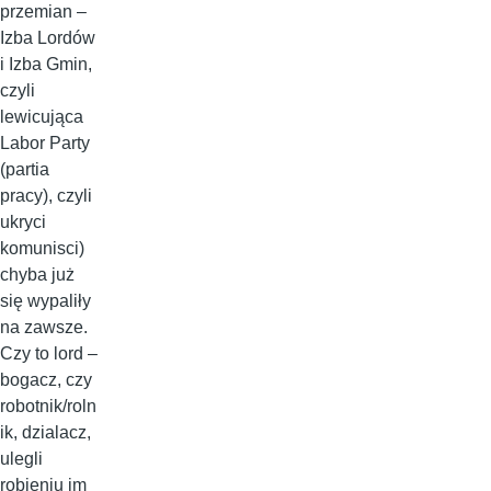
przemian –
Izba Lordów
i Izba Gmin,
czyli
lewicująca
Labor Party
(partia
pracy), czyli
ukryci
komunisci)
chyba już
się wypaliły
na zawsze.
Czy to lord –
bogacz, czy
robotnik/roln
ik, dzialacz,
ulegli
robieniu im