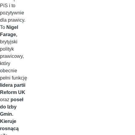
PiS i to
pozytywnie
dla prawicy.
To
Nigel
Farage,
brytyjski
polityk
prawicowy,
który
obecnie
pełni funkcję
lidera partii
Reform UK
oraz
poseł
do Izby
Gmin.
Kieruje
rosnącą