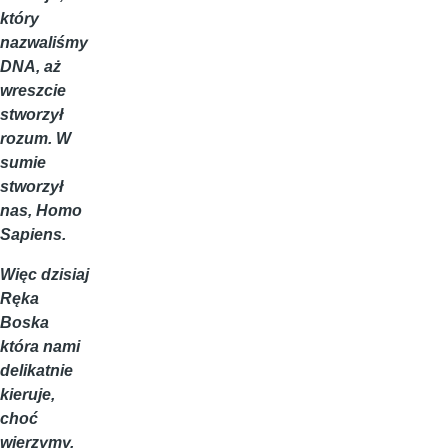
który
nazwaliśmy
DNA, aż
wreszcie
stworzył
rozum. W
sumie
stworzył
nas, Homo
Sapiens.
Więc dzisiaj
Ręka
Boska
która nami
delikatnie
kieruje,
choć
wierzymy,