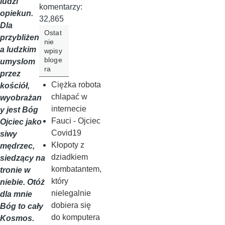
ludzi
komentarzy:
opiekun.
32,865
Dla
Ostat
przybliżeni
nie
a ludzkim
wpisy
bloge
umyslom
ra
przez
Ciężka robota
kościół,
chlapać w
wyobrażan
internecie
y jest Bóg
Fauci - Ojciec
Ojciec jako
Covid19
siwy
Kłopoty z
mędrzec,
dziadkiem
siedzący na
kombatantem,
tronie w
który
niebie. Otóż
nielegalnie
dla mnie
dobiera się
Bóg to cały
do komputera
Kosmos.