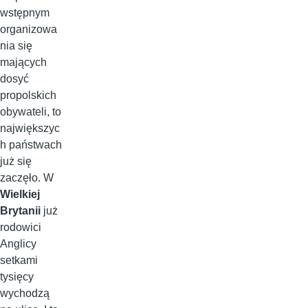
wstępnym
organizowa
nia się
mających
dosyć
propolskich
obywateli, to
największyc
h państwach
już się
zaczęło. W
Wielkiej
Brytanii
już
rodowici
Anglicy
setkami
tysięcy
wychodzą