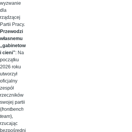
wyzwanie
dla
rządzącej
Partii Pracy.
Przewodzi
własnemu
„gabinetow
i cieni”
: Na
początku
2026 roku
utworzył
oficjalny
zespół
rzeczników
swojej partii
(
frontbench
team
),
rzucając
bezpośredni