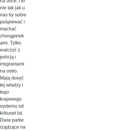
na ulice. I to
nie tak jak u
nas by sobie
pośpiewać i
machać
chorągiewk
ami. Tylko
walczyć z
policją i
imigrantami
na ostro.
Mają dosyć
tej władzy i
tego
krajowego
systemu od
kilkuset lat.
Dwie partie
rządzące na