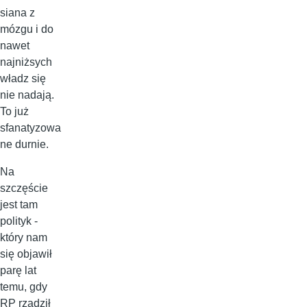
siana z
mózgu i do
nawet
najniżsych
władz się
nie nadają.
To już
sfanatyzowa
ne durnie.
Na
szczęście
jest tam
polityk -
który nam
się objawił
parę lat
temu, gdy
RP rządził