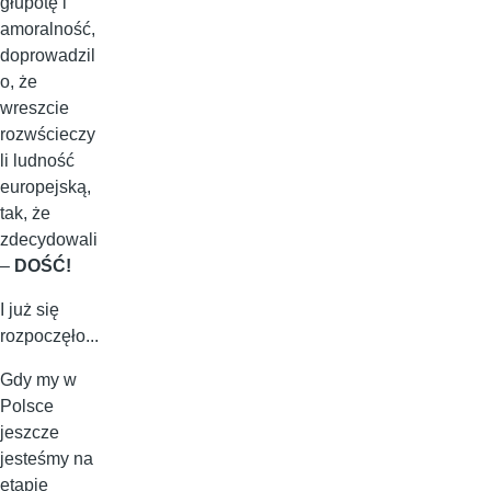
głupotę i
amoralność,
doprowadzil
o, że
wreszcie
rozwścieczy
li ludność
europejską,
tak, że
zdecydowali
–
DOŚĆ!
I już się
rozpoczęło...
Gdy my w
Polsce
jeszcze
jesteśmy na
etapie