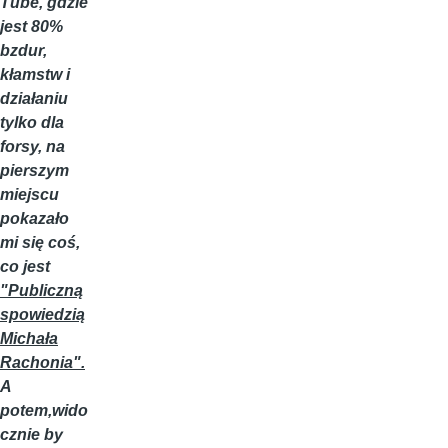
Tube, gdzie
jest 80%
bzdur,
kłamstw i
działaniu
tylko dla
forsy, na
pierszym
miejscu
pokazało
mi się coś,
co jest
"Publiczną
spowiedzią
Michała
Rachonia".
A
potem,wido
cznie by