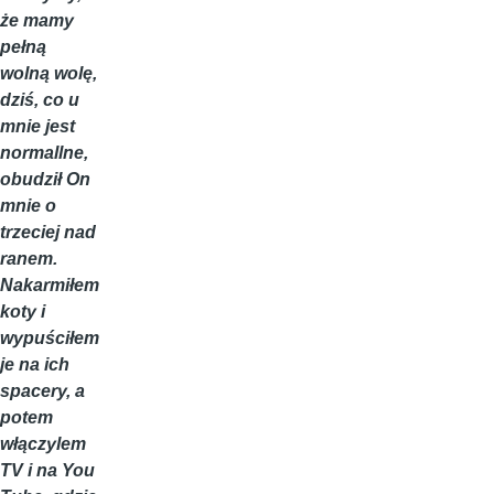
że mamy
pełną
wolną wolę,
dziś, co u
mnie jest
normallne,
obudził On
mnie o
trzeciej nad
ranem.
Nakarmiłem
koty i
wypuściłem
je na ich
spacery, a
potem
włączylem
TV i na You