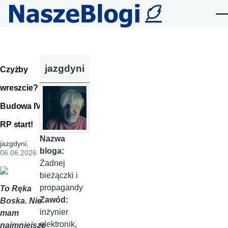
Przejdź do treści
Me
jazgdyni
Czyżby
wreszcie?
Budowa IV
RP start!
Nazwa
jazgdyni
,
bloga:
06.06.2026
Żadnej
bieżączki i
propagandy
To Ręka
Zawód:
Boska. Nie
inżynier
mam
elektronik,
najmniejsze