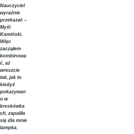
Nauczyciel
wyraźnie
przekazał: –
Myśl
Kamiński.
Więc
zacząłem
kombinowa
ć, aż
wreszcie
tak, jak to
kiedyś
pokazywan
o w
kreskówka
ch, zapaliła
się dla mnie
lampka.