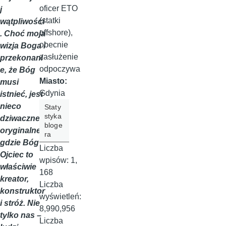
oficer ETO
j
(statki
wątpliwości
offshore),
. Choć moja
obecnie
wizja Boga i
zasłużenie
przekonani
odpoczywa
e, że Bóg
Miasto:
musi
Gdynia
istnieć, jest
nieco
Staty
styka
dziwaczne i
bloge
oryginalne,
ra
gdzie Bóg
Liczba
Ojciec to
wpisów:
1,
właściwie
168
kreator,
Liczba
konstruktor
wyświetleń:
i stróż. Nie
8,990,956
tylko nas –
Liczba