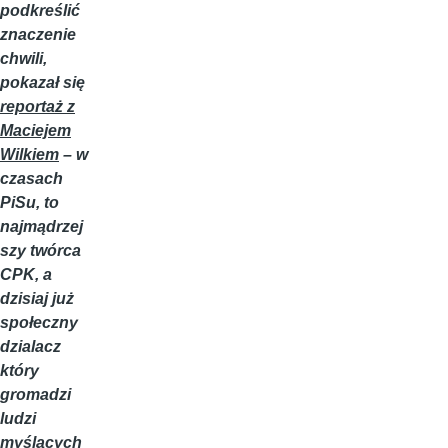
podkreślić
znaczenie
chwili,
pokazał się
reportaż z
Maciejem
Wilkiem
– w
czasach
PiSu, to
najmądrzej
szy twórca
CPK, a
dzisiaj już
społeczny
dzialacz
który
gromadzi
ludzi
myślących