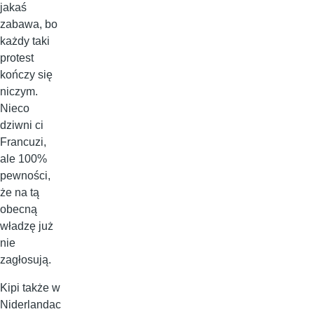
jakaś
zabawa, bo
każdy taki
protest
kończy się
niczym.
Nieco
dziwni ci
Francuzi,
ale 100%
pewności,
że na tą
obecną
władzę już
nie
zagłosują.
Kipi także w
Niderlandac