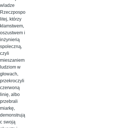
wladze
Rzeczpospo
litej, którzy
kłamstwem,
oszustwem i
inżynierią
spoleczną,
czyli
mieszaniem
ludziom w
głowach,
przekroczyli
czerwoną
linię, albo
przebrali
miarkę,
demonstrują
c swoją