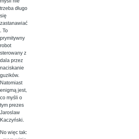
myśli nie
trzeba długo
się
zastanawiać
. To
prymitywny
robot
sterowany z
dala przez
naciskanie
guzików.
Natomiast
enigmą jest,
co myśli o
tym prezes
Jaroslaw
Kaczyński.
No więc tak: