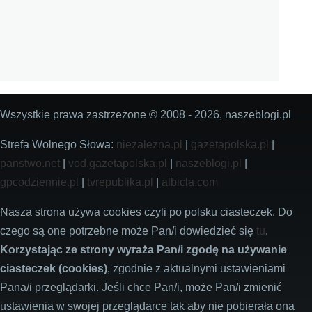
Wszystkie prawa zastrzeżone © 2008 - 2026, naszeblogi.pl
Strefa Wolnego Słowa:
niezalezna.pl
|
gazetapolska.pl
|
panstwo.net
|
vod.gazetapolska.pl
|
naszeblogi.pl
|
gpcodziennie.pl
|
tvrepublika.pl
|
albicla.com
Nasza strona używa cookies czyli po polsku ciasteczek. Do
czego są one potrzebne może Pan/i dowiedzieć się
tu
.
Korzystając ze strony wyraża Pan/i zgodę na używanie
ciasteczek (cookies)
, zgodnie z aktualnymi ustawieniami
Pana/i przeglądarki. Jeśli chce Pan/i, może Pan/i zmienić
ustawienia w swojej przeglądarce tak aby nie pobierała ona