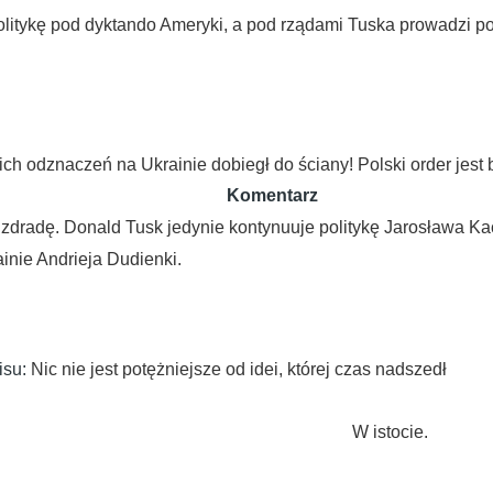
itykę pod dyktando Ameryki, a pod rządami Tuska prowadzi pod
 odznaczeń na Ukrainie dobiegł do ściany! Polski order jest b
Komentarz
zdradę. Donald Tusk jedynie kontynuuje politykę Jarosława Kac
inie Andrieja Dudienki.
isu:
Nic nie jest potężniejsze od idei, której czas nadszedł
W istocie.