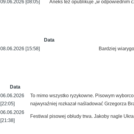
09.06.2026 [08:05]
Aneks też opublikuje „w odpowiednim c
Data
08.06.2026 [15:58]
Bardziej wiary
Data
06.06.2026
To mimo wszystko ryzykowne. Pisowym wyborcom
[22:05]
najwyraźniej rozkazał naśladować Grzegorza B
06.06.2026
Festiwal pisowej obłudy trwa. Jakoby nagle Ukrai
[21:38]