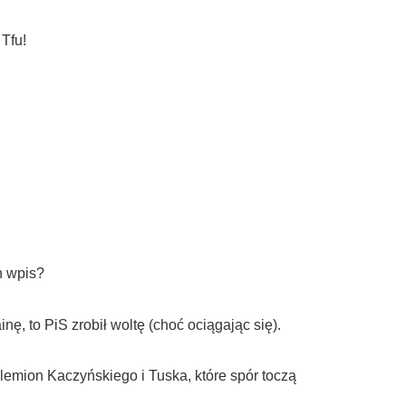
Tfu!
n wpis?
ę, to PiS zrobił woltę (choć ociągając się).
lemion Kaczyńskiego i Tuska, które spór toczą