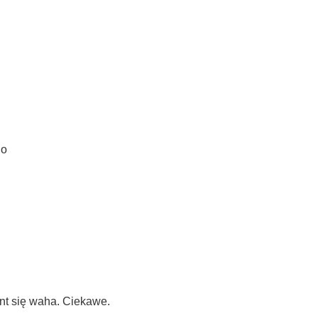
go
nt się waha. Ciekawe.