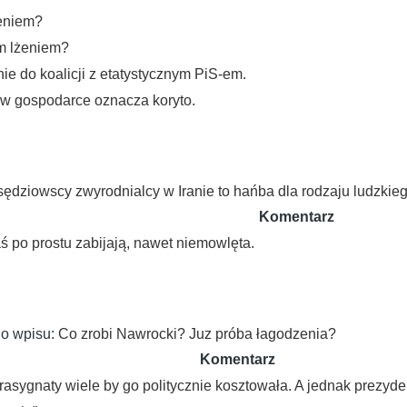
eniem?
m lżeniem?
e do koalicji z etatystycznym PiS-em.
w gospodarce oznacza koryto.
sędziowscy zwyrodnialcy w Iranie to hańba dla rodzaju ludzkie
Komentarz
aś po prostu zabijają, nawet niemowlęta.
o wpisu:
Co zrobi Nawrocki? Juz próba łagodzenia?
Komentarz
sygnaty wiele by go politycznie kosztowała. A jednak prezyde