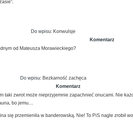
zasie”.
Do wpisu:
Konwulsje
Komentarz
godnym od Mateusza Morawieckiego?
Do wpisu:
Bezkarność zachęca
Komentarz
 taki zwrot może nieprzyjemnie zapachnieć onucami. Nie ka
rauna, bo jemu…
na się przemieniła w banderowską. Nie! To PiS nagle zrobił wol