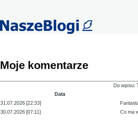
Przejdź do treści
Primary
Moje komentarze
tabs
Do wpisu:
Data
31.07.2026 [22:33]
Fantast
30.07.2026 [07:11]
Co ma w