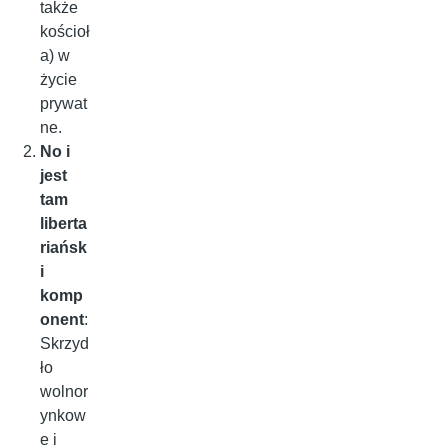
także
kościoł
a) w
życie
prywat
ne.
No i
jest
tam
liberta
riańsk
i
komp
onent
:
Skrzyd
ło
wolnor
ynkow
e i