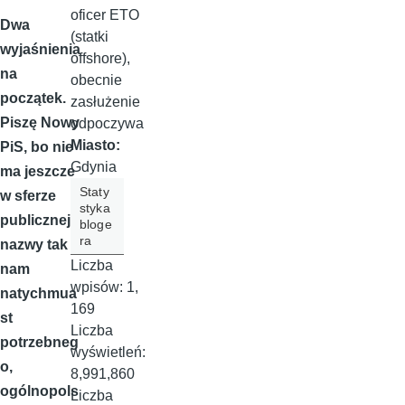
oficer ETO
Dwa
(statki
wyjaśnienia
offshore),
na
obecnie
początek.
zasłużenie
Piszę Nowy
odpoczywa
Miasto:
PiS, bo nie
Gdynia
ma jeszcze
Staty
w sferze
styka
publicznej
bloge
ra
nazwy tak
Liczba
nam
wpisów:
1,
natychmua
169
st
Liczba
potrzebneg
wyświetleń:
o,
8,991,860
ogólnopols
Liczba