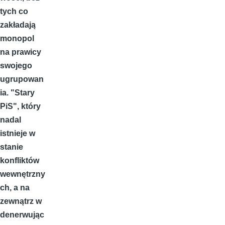
tych co
zakładają
monopol
na prawicy
swojego
ugrupowan
ia. "Stary
PiS", który
nadal
istnieje w
stanie
konfliktów
wewnętrzny
ch, a na
zewnątrz w
denerwując