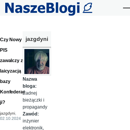
Przejdź do treści
Me
jazgdyni
Czy Nowy
PIS
zawalczy z
laicyzacją
Nazwa
bazy
bloga:
Konfederac
Żadnej
bieżączki i
ji?
propagandy
jazgdyni
,
Zawód:
02.10.2024
inżynier
elektronik,