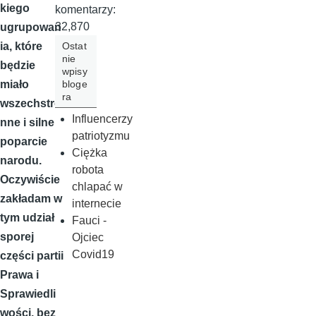
kiego
komentarzy:
32,870
ugrupowan
Ostat
ia, które
nie
będzie
wpisy
bloge
miało
ra
wszechstro
Influencerzy
nne i silne
patriotyzmu
poparcie
Ciężka
narodu.
robota
Oczywiście
chlapać w
zakładam w
internecie
tym udział
Fauci -
sporej
Ojciec
Covid19
części partii
Prawa i
Sprawiedli
wości, bez