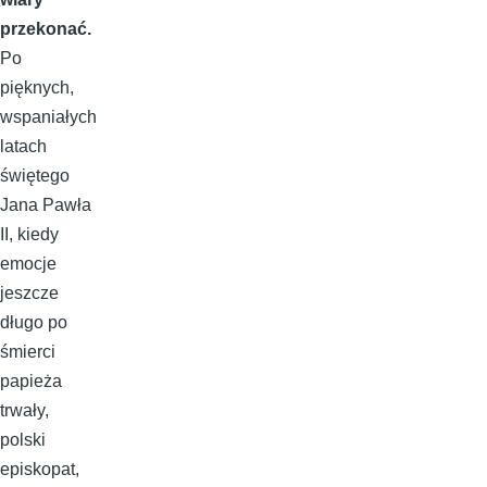
przekonać.
Po
pięknych,
wspaniałych
latach
świętego
Jana Pawła
II, kiedy
emocje
jeszcze
długo po
śmierci
papieża
trwały,
polski
episkopat,