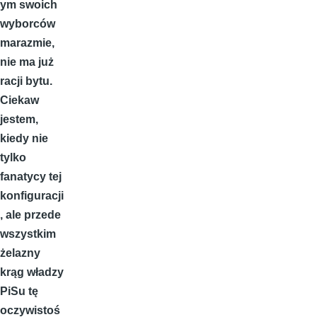
ym swoich
wyborców
marazmie,
nie ma już
racji bytu.
Ciekaw
jestem,
kiedy nie
tylko
fanatycy tej
konfiguracji
, ale przede
wszystkim
żelazny
krąg władzy
PiSu tę
oczywistoś