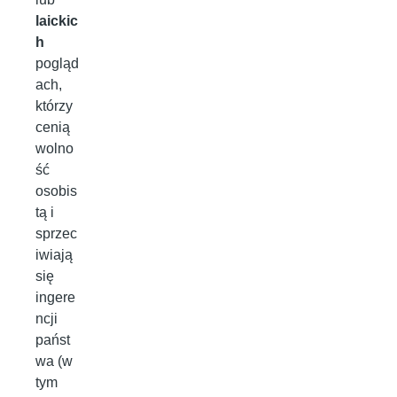
laickic
h
pogląd
ach,
którzy
cenią
wolno
ść
osobis
tą i
sprzec
iwiają
się
ingere
ncji
państ
wa (w
tym