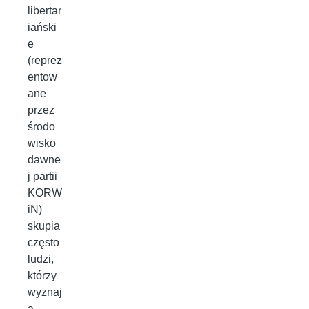
libertar
iański
e
(reprez
entow
ane
przez
środo
wisko
dawne
j partii
KORW
iN)
skupia
często
ludzi,
którzy
wyznaj
ą