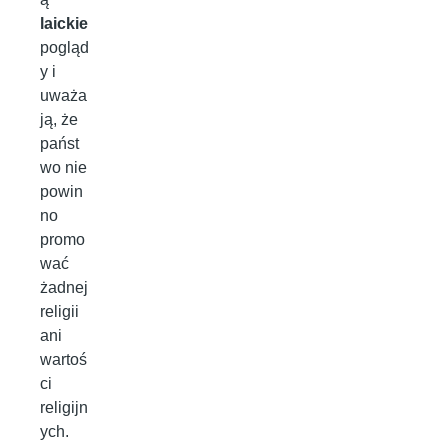
laickie
pogląd
y i
uważa
ją, że
państ
wo nie
powin
no
promo
wać
żadnej
religii
ani
wartoś
ci
religijn
ych.