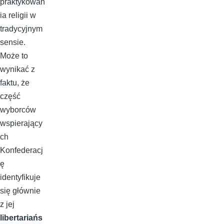
praktykowan
ia religii w
tradycyjnym
sensie.
Może to
wynikać z
faktu, że
część
wyborców
wspierający
ch
Konfederacj
ę
identyfikuje
się głównie
z jej
libertariańs