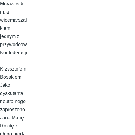
Morawiecki
m, a
wicemarszał
kiem,
jednym z
przywódców
Konfederacji
,
Krzysztofem
Bosakiem.
Jako
dyskutanta
neutralnego
zaproszono
Jana Marię
Rokitę z
długo brodą,