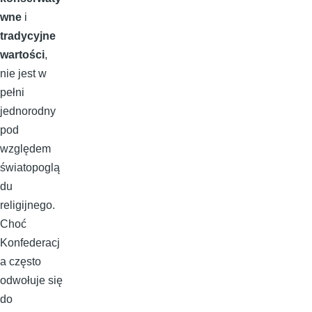
wne
i
tradycyjne
wartości
,
nie jest w
pełni
jednorodny
pod
względem
światopoglą
du
religijnego.
Choć
Konfederacj
a często
odwołuje się
do