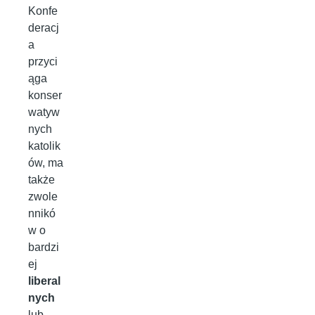
Konfe
deracj
a
przyci
ąga
konser
watyw
nych
katolik
ów, ma
także
zwole
nnikó
w o
bardzi
ej
liberal
nych
lub