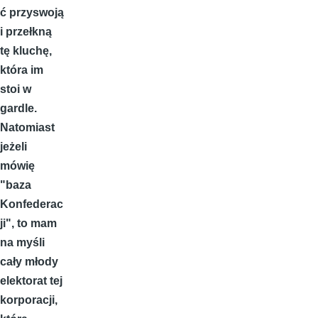
ć przyswoją
i przełkną
tę kluchę,
która im
stoi w
gardle.
Natomiast
jeżeli
mówię
"baza
Konfederac
ji", to mam
na myśli
cały młody
elektorat tej
korporacji,