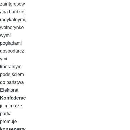
zainteresow
ana bardziej
radykalnymi,
wolnorynko
wymi
poglądami
gospodarcz
ymi i
liberalnym
podejściem
do państwa
Elektorat
Konfederac
ji
, mimo że
partia
promuje
konserwaty