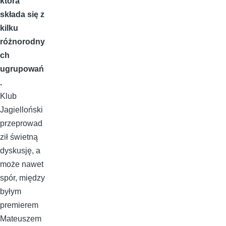
która
składa się z
kilku
różnorodny
ch
ugrupowań
.
Klub
Jagielloński
przeprowad
ził świetną
dyskusję, a
może nawet
spór, między
byłym
premierem
Mateuszem