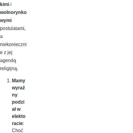
kimi
i
wolnorynko
wymi
postulatami,
a
niekonieczni
e z jej
agendą
religijną.
Mamy
wyraź
ny
podzi
ał w
elekto
racie
:
Choć