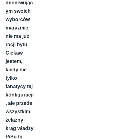
denerwując
ym swoich
wyborców
marazmie,
nie ma już
racji bytu.
Ciekaw
jestem,
kiedy nie
tylko
fanatycy tej
konfiguracji
, ale przede
wszystkim
żelazny
krąg władzy
PiSu tę