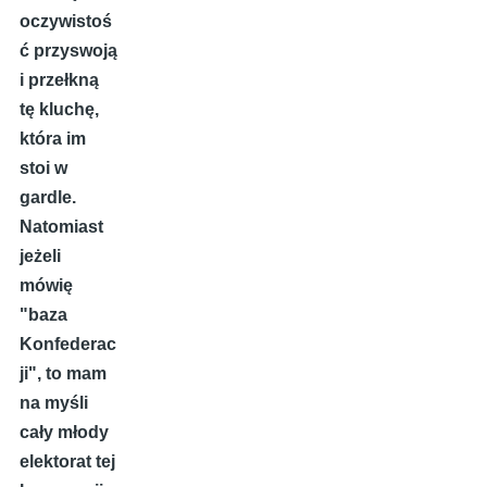
oczywistoś
ć przyswoją
i przełkną
tę kluchę,
która im
stoi w
gardle.
Natomiast
jeżeli
mówię
"baza
Konfederac
ji", to mam
na myśli
cały młody
elektorat tej