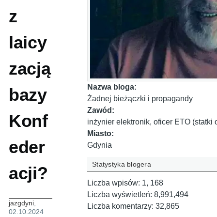
z
laicy
zacją
Nazwa bloga:
bazy
Żadnej bieżączki i propagandy
Zawód:
Konf
inżynier elektronik, oficer ETO (statk
Miasto:
eder
Gdynia
Statystyka blogera
acji?
Liczba wpisów:
1, 168
Liczba wyświetleń:
8,991,494
jazgdyni
,
Liczba komentarzy:
32,865
02.10.2024