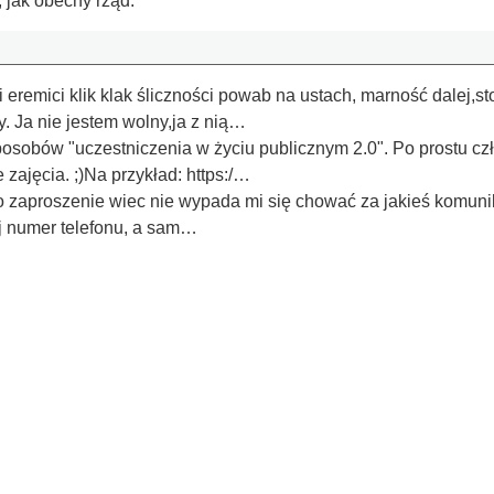
 jak obecny rząd.
eremici klik klak śliczności powab na ustach, marność dalej,st
y. Ja nie jestem wolny,ja z nią…
posobów "uczestniczenia w życiu publicznym 2.0". Po prostu cz
 zajęcia. ;)Na przykład: https:/…
o zaproszenie wiec nie wypada mi się chować za jakieś komuni
j numer telefonu, a sam…