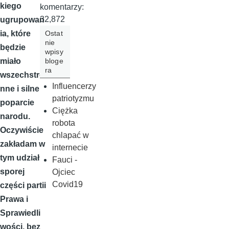
kiego
komentarzy:
32,872
ugrupowan
Ostat
ia, które
nie
będzie
wpisy
bloge
miało
ra
wszechstro
Influencerzy
nne i silne
patriotyzmu
poparcie
Ciężka
narodu.
robota
Oczywiście
chlapać w
zakładam w
internecie
tym udział
Fauci -
sporej
Ojciec
Covid19
części partii
Prawa i
Sprawiedli
wości, bez