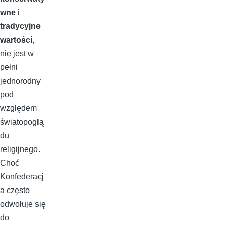
wne
i
tradycyjne
wartości
,
nie jest w
pełni
jednorodny
pod
względem
światopoglą
du
religijnego.
Choć
Konfederacj
a często
odwołuje się
do