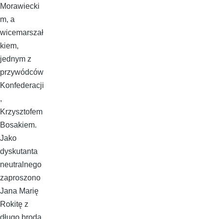
Morawiecki
m, a
wicemarszał
kiem,
jednym z
przywódców
Konfederacji
,
Krzysztofem
Bosakiem.
Jako
dyskutanta
neutralnego
zaproszono
Jana Marię
Rokitę z
długo brodą,