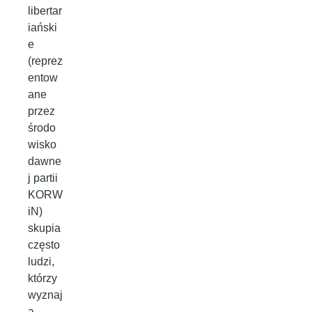
libertar
iański
e
(reprez
entow
ane
przez
środo
wisko
dawne
j partii
KORW
iN)
skupia
często
ludzi,
którzy
wyznaj
ą