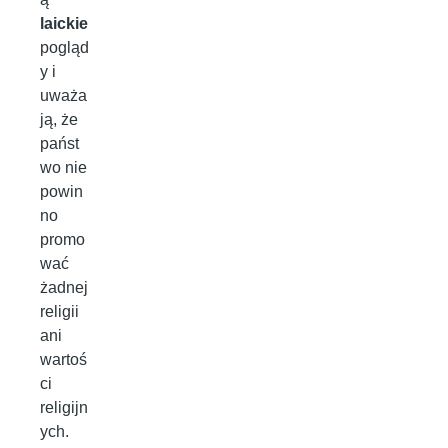
laickie
pogląd
y i
uważa
ją, że
państ
wo nie
powin
no
promo
wać
żadnej
religii
ani
wartoś
ci
religijn
ych.