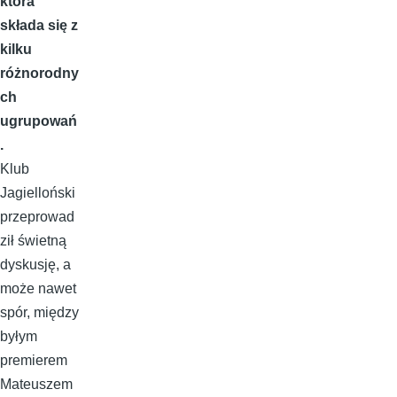
która
składa się z
kilku
różnorodny
ch
ugrupowań
.
Klub
Jagielloński
przeprowad
ził świetną
dyskusję, a
może nawet
spór, między
byłym
premierem
Mateuszem