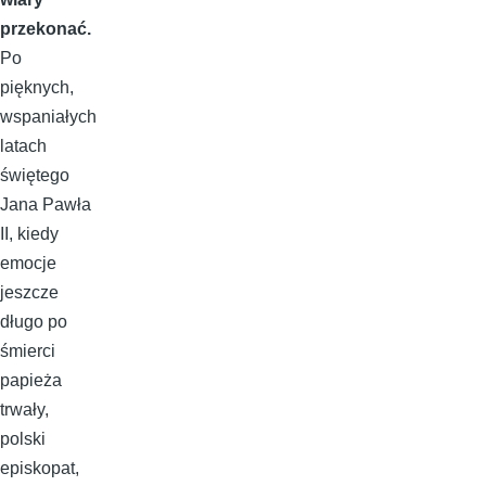
przekonać.
Po
pięknych,
wspaniałych
latach
świętego
Jana Pawła
II, kiedy
emocje
jeszcze
długo po
śmierci
papieża
trwały,
polski
episkopat,