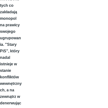
tych co
zakładają
monopol
na prawicy
swojego
ugrupowan
ia. "Stary
PiS", który
nadal
istnieje w
stanie
konfliktów
wewnętrzny
ch, a na
zewnątrz w
denerwując