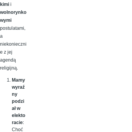
kimi
i
wolnorynko
wymi
postulatami,
a
niekonieczni
e z jej
agendą
religijną.
Mamy
wyraź
ny
podzi
ał w
elekto
racie
:
Choć