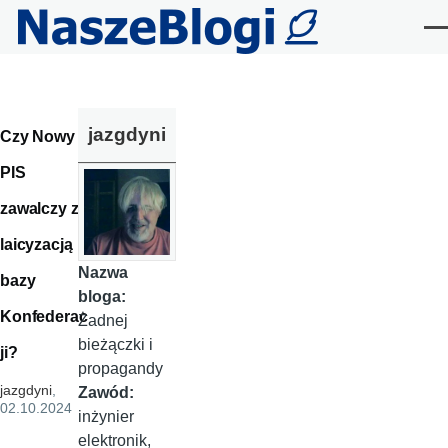
Przejdź do treści
Me
jazgdyni
Czy Nowy
PIS
zawalczy z
laicyzacją
Nazwa
bazy
bloga:
Konfederac
Żadnej
bieżączki i
ji?
propagandy
jazgdyni
,
Zawód:
02.10.2024
inżynier
elektronik,