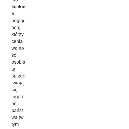
laickic
h
pogląd
ach,
którzy
cenią
wolno
ść
osobis
tą i
sprzec
iwiają
się
ingere
ncji
państ
wa (w
tym