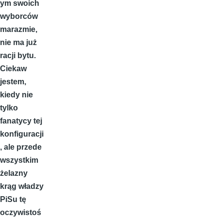
ym swoich
wyborców
marazmie,
nie ma już
racji bytu.
Ciekaw
jestem,
kiedy nie
tylko
fanatycy tej
konfiguracji
, ale przede
wszystkim
żelazny
krąg władzy
PiSu tę
oczywistoś