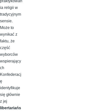
praktykowan
ia religii w
tradycyjnym
sensie.
Może to
wynikać z
faktu, że
część
wyborców
wspierający
ch
Konfederacj
ę
identyfikuje
się głównie
z jej
libertariańs