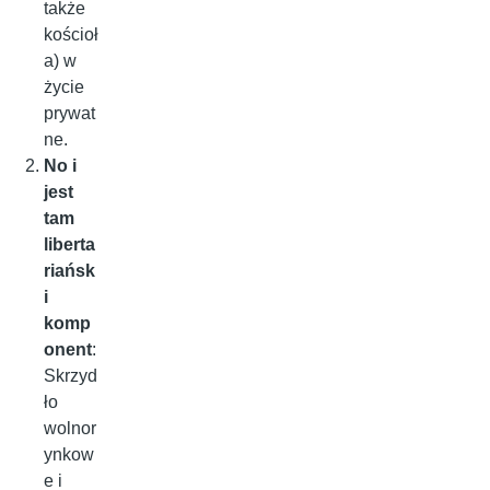
także
kościoł
a) w
życie
prywat
ne.
No i
jest
tam
liberta
riańsk
i
komp
onent
:
Skrzyd
ło
wolnor
ynkow
e i