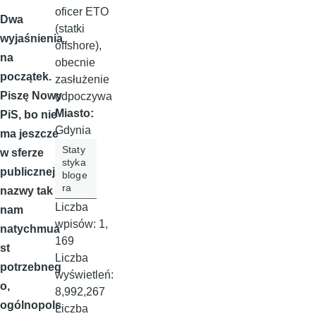
oficer ETO
Dwa
(statki
wyjaśnienia
offshore),
na
obecnie
początek.
zasłużenie
Piszę Nowy
odpoczywa
Miasto:
PiS, bo nie
Gdynia
ma jeszcze
Staty
w sferze
styka
publicznej
bloge
ra
nazwy tak
Liczba
nam
wpisów:
1,
natychmua
169
st
Liczba
potrzebneg
wyświetleń:
o,
8,992,267
ogólnopols
Liczba