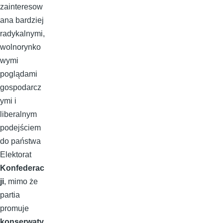
zainteresow
ana bardziej
radykalnymi,
wolnorynko
wymi
poglądami
gospodarcz
ymi i
liberalnym
podejściem
do państwa
Elektorat
Konfederac
ji
, mimo że
partia
promuje
konserwaty