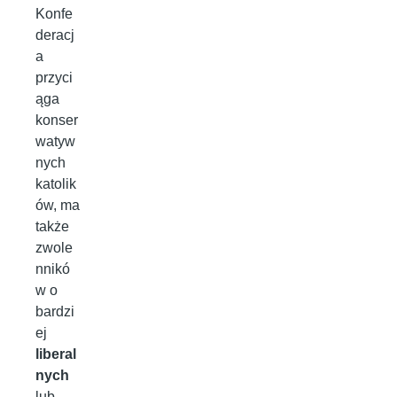
Konfe
deracj
a
przyci
ąga
konser
watyw
nych
katolik
ów, ma
także
zwole
nnikó
w o
bardzi
ej
liberal
nych
lub