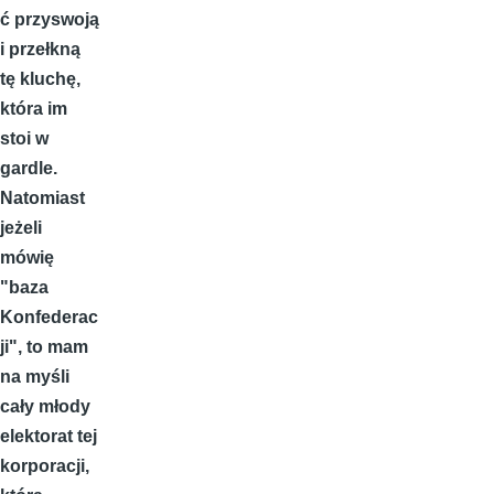
ć przyswoją
i przełkną
tę kluchę,
która im
stoi w
gardle.
Natomiast
jeżeli
mówię
"baza
Konfederac
ji", to mam
na myśli
cały młody
elektorat tej
korporacji,