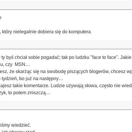
e
który nielegalnie dobiera się do komputera
ty byś chciał sobie pogadać; tak po ludzku "face to face". Jak
adu, czy MSN…
esz, że skarżąc się na swobodę piszących blogerów, chcesz w
e tydzień, bo już na następny…
jesz takie komentarze. Ludzie używają słowa, często nie wiedzą
ęzyk, to potem zniszczą…
iśmy wiedzieć.