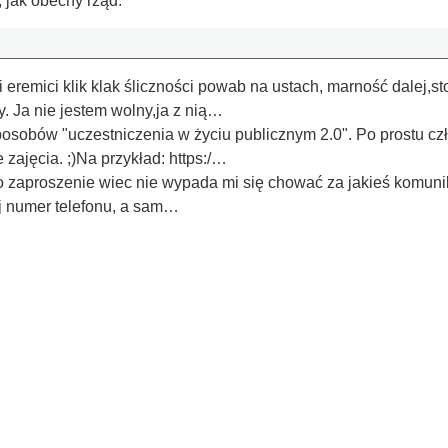
 jak obecny rząd.
eremici klik klak śliczności powab na ustach, marność dalej,st
y. Ja nie jestem wolny,ja z nią…
posobów "uczestniczenia w życiu publicznym 2.0". Po prostu cz
 zajęcia. ;)Na przykład: https:/…
o zaproszenie wiec nie wypada mi się chować za jakieś komuni
j numer telefonu, a sam…