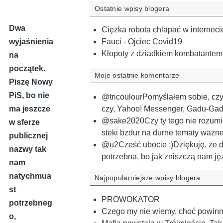
Ostatnie wpisy blogera
Dwa
Ciężka robota chlapać w interneci
wyjaśnienia
Fauci - Ojciec Covid19
Kłopoty z dziadkiem kombatantem, 
na
początek.
Moje ostatnie komentarze
Piszę Nowy
PiS, bo nie
@tricoulourPomyślałem sobie, czy 
czy, Yahoo! Messenger, Gadu-G
ma jeszcze
@sake2020Czy ty tego nie rozumi
w sferze
steki bzdur na durne tematy ważn
publicznej
@u2Cześć ubocie :)Dziękuję, że da
nazwy tak
potrzebna, bo jak zniszczą nam j
nam
natychmua
Najpopularniejsze wpisy blogera
st
PROWOKATOR
potrzebneg
Czego my nie wiemy, choć powinn
o,