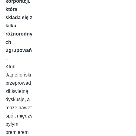
korporacji,
która
składa się z
kilku
różnorodny
ch
ugrupowań
.
Klub
Jagielloński
przeprowad
ził świetną
dyskusję, a
może nawet
spór, między
byłym
premierem