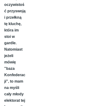
oczywistoś
ć przyswoją
i przełkną
tę kluchę,
która im
stoi w
gardle.
Natomiast
jeżeli
mówię
"baza
Konfederac
ji", to mam
na myśli
cały młody
elektorat tej