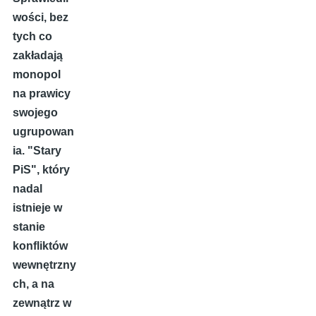
wości, bez
tych co
zakładają
monopol
na prawicy
swojego
ugrupowan
ia. "Stary
PiS", który
nadal
istnieje w
stanie
konfliktów
wewnętrzny
ch, a na
zewnątrz w