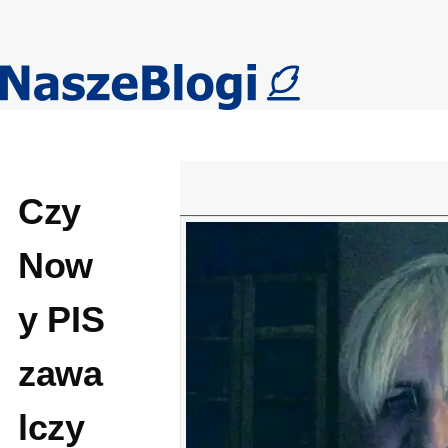
Przejdź do treści
Czy
Now
y PIS
zawa
lczy