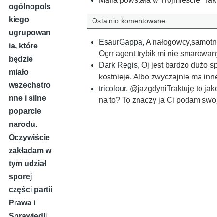
Mafia powstała w Trójmieście. Tak,
ogólnopols
kiego
Ostatnio komentowane
ugrupowan
EsaurGappa
,
A nałogowcy,samotni 
ia, które
Ogrr agent trybik mi nie smarowan
będzie
Dark Regis
,
Oj jest bardzo dużo s
miało
kostnieje. Albo zwyczajnie ma inne
wszechstro
tricolour
,
@jazgdyniTraktuję to jak
nne i silne
na to? To znaczy ja Ci podam swo
poparcie
narodu.
Oczywiście
zakładam w
tym udział
sporej
części partii
Prawa i
Sprawiedli