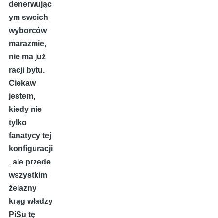
denerwując
ym swoich
wyborców
marazmie,
nie ma już
racji bytu.
Ciekaw
jestem,
kiedy nie
tylko
fanatycy tej
konfiguracji
, ale przede
wszystkim
żelazny
krąg władzy
PiSu tę