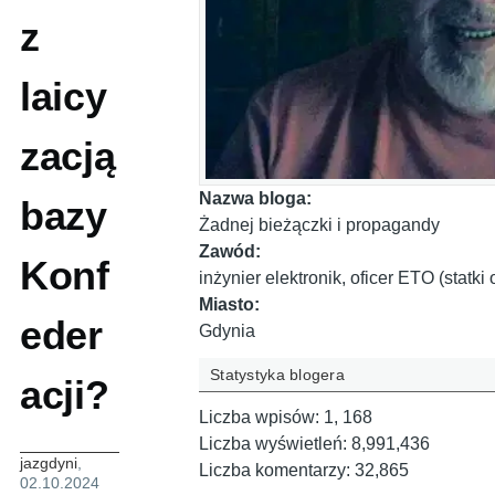
z
laicy
zacją
Nazwa bloga:
bazy
Żadnej bieżączki i propagandy
Zawód:
Konf
inżynier elektronik, oficer ETO (statk
Miasto:
eder
Gdynia
Statystyka blogera
acji?
Liczba wpisów:
1, 168
Liczba wyświetleń:
8,991,436
jazgdyni
,
Liczba komentarzy:
32,865
02.10.2024