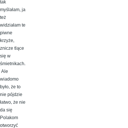
tak
myślałam, ja
też
widziałam te
piwne
krzyże,
znicze tlące
się w
śmietnikach.
Ale
wiadomo
było, że to
nie pójdzie
łatwo, że nie
da się
Polakom
otworzyć