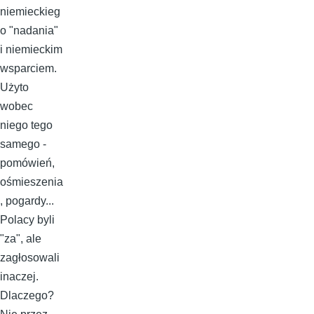
niemieckieg
o "nadania"
i niemieckim
wsparciem.
Użyto
wobec
niego tego
samego -
pomówień,
ośmieszenia
, pogardy...
Polacy byli
"za", ale
zagłosowali
inaczej.
Dlaczego?