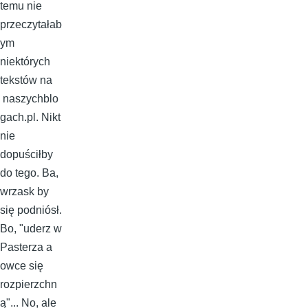
temu nie
przeczytałab
ym
niektórych
tekstów na
naszychblo
gach.pl. Nikt
nie
dopuściłby
do tego. Ba,
wrzask by
się podniósł.
Bo, "uderz w
Pasterza a
owce się
rozpierzchn
ą"... No, ale