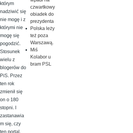
którym
czwartkowy
nadziwić się
obiadek do
nie mogę i z
prezydenta
którymi nie
Polska leży
też poza
mogę się
Warszawą.
pogodzić.
Miś
Stosunek
Kolabor u
wielu z
bram PSL
blogerów do
PiS. Przez
ten rok
zmienił się
on o 180
stopni. I
zastanawia
m się, czy
ten portal,