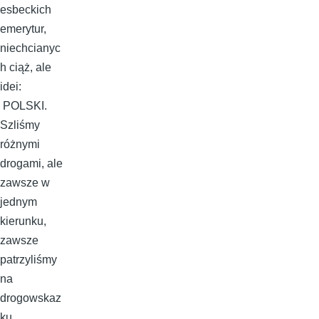
esbeckich
emerytur,
niechcianyc
h ciąż, ale
idei:
POLSKI.
Szliśmy
różnymi
drogami, ale
zawsze w
jednym
kierunku,
zawsze
patrzyliśmy
na
drogowskaz
ku