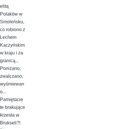
elitą
Polaków w
Smoleńsku,
co robiono z
Lechem
Kaczyńskim
w kraju i za
granicą...
Poniżano,
zwalczano,
wyśmiewan
o...
Pamiętacie
te brakujące
krzesła w
Brukseli?!