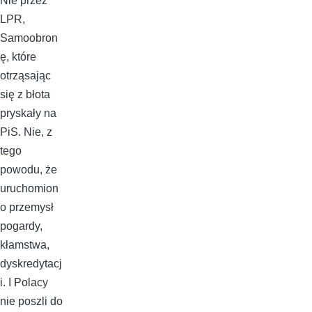
Nie przez
LPR,
Samoobron
ę, które
otrząsając
się z błota
pryskały na
PiS. Nie, z
tego
powodu, że
uruchomion
o przemysł
pogardy,
kłamstwa,
dyskredytacj
i. I Polacy
nie poszli do