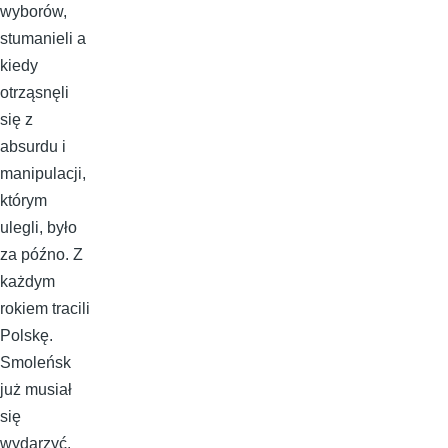
wyborów,
stumanieli a
kiedy
otrząsnęli
się z
absurdu i
manipulacji,
którym
ulegli, było
za późno. Z
każdym
rokiem tracili
Polskę.
Smoleńsk
już musiał
się
wydarzyć.