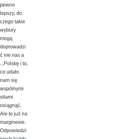
pewno
lepszy, do
czego takie
wybory
mogą
doprowadzi
ć nie nas a
...Polskę i to,
co udało
nam się
wspólnymi
siłami
osiągnąć.
Ale to już na
marginesie.
Odpowiedzi
niech każdy