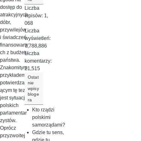
dostęp do
Liczba
atrakcyjnych
wpisów:
1,
dóbr,
068
przywilejów
Liczba
i świadczeń
wyświetleń:
finansowany
7,788,886
ch z budżetu
Liczba
państwa.
komentarzy:
Znakomitym
21,515
przykładem
Ostat
potwierdzaj
nie
wpisy
ącym tę tezę
bloge
jest sytuacja
ra
polskich
Kto rządzi
parlamentar
polskimi
zystów.
samorządami?
Oprócz
Gdzie tu sens,
przyzwoitej
gdzie tu