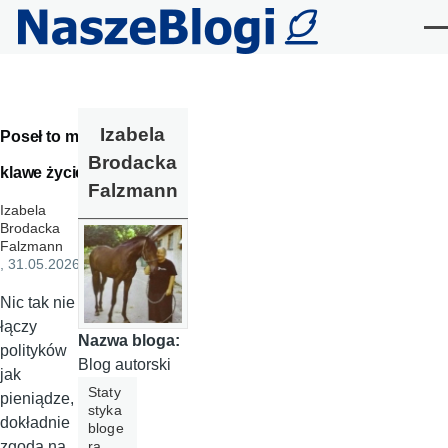
Przejdź do treści
Me
Izabela
Poseł to ma
Brodacka
klawe życie
Falzmann
Izabela
Brodacka
Falzmann
, 31.05.2026
Nic tak nie
łączy
Nazwa bloga:
polityków
Blog autorski
jak
Staty
pieniądze, a
styka
dokładnie
bloge
ra
zgoda na