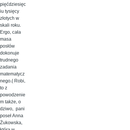
pięćdziesięc
iu tysięcy
złotych w
skali roku.
Ergo, cała
masa
posłów
dokonuje
trudnego
zadania
matematycz
nego.( Robi,
to z
powodzenie
m także, o
dziwo, pani
poseł Anna
Żukowska,
która w