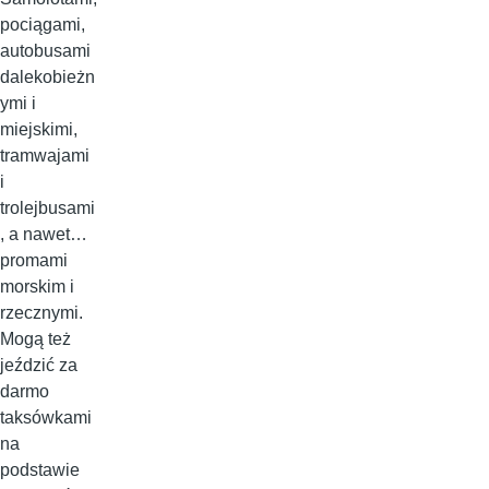
pociągami,
autobusami
dalekobieżn
ymi i
miejskimi,
tramwajami
i
trolejbusami
, a nawet…
promami
morskim i
rzecznymi.
Mogą też
jeździć za
darmo
taksówkami
na
podstawie