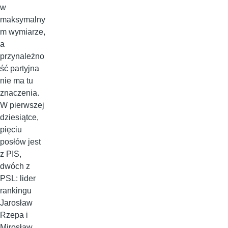
w
maksymalny
m wymiarze,
a
przynależno
ść partyjna
nie ma tu
znaczenia.
W pierwszej
dziesiątce,
pięciu
posłów jest
z PIS,
dwóch z
PSL: lider
rankingu
Jarosław
Rzepa i
Mirosław