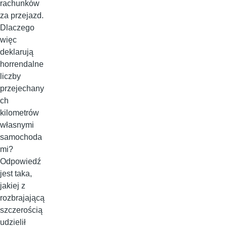
rachunków
za przejazd.
Dlaczego
więc
deklarują
horrendalne
liczby
przejechany
ch
kilometrów
własnymi
samochoda
mi?
Odpowiedź
jest taka,
jakiej z
rozbrajającą
szczerością
udzielił