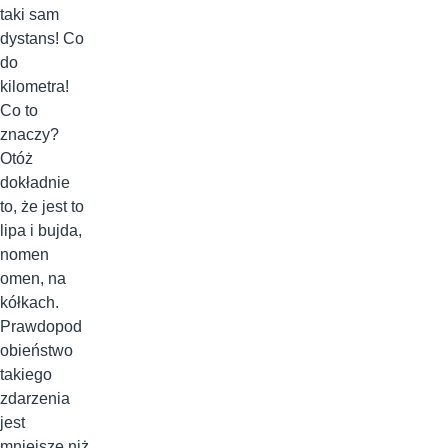
taki sam
dystans! Co
do
kilometra!
Co to
znaczy?
Otóż
dokładnie
to, że jest to
lipa i bujda,
nomen
omen, na
kółkach.
Prawdopod
obieństwo
takiego
zdarzenia
jest
mniejsze niż