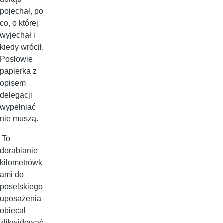
pojechał, po
co, o której
wyjechał i
kiedy wrócił.
Posłowie
papierka z
opisem
delegacji
wypełniać
nie muszą.
To
dorabianie
kilometrówk
ami do
poselskiego
uposażenia
obiecał
zlikwidować