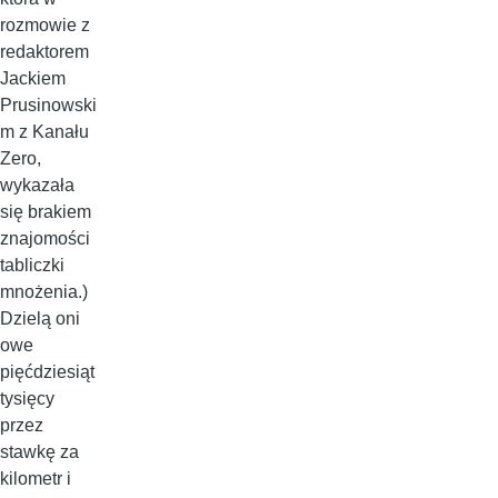
rozmowie z
redaktorem
Jackiem
Prusinowski
m z Kanału
Zero,
wykazała
się brakiem
znajomości
tabliczki
mnożenia.)
Dzielą oni
owe
pięćdziesiąt
tysięcy
przez
stawkę za
kilometr i