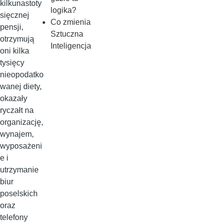
kilkunastoty
logika?
sięcznej
Co zmienia
pensji,
Sztuczna
otrzymują
Inteligencja
oni kilka
tysięcy
nieopodatko
wanej diety,
okazały
ryczałt na
organizację,
wynajem,
wyposażeni
e i
utrzymanie
biur
poselskich
oraz
telefony