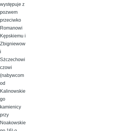
występuje z
pozwem
przeciwko
Romanowi
Kępskiemu i
Zbigniewow
i
Sżczechowi
czowi
(nabywcom
od
Kalinowskie
go
kamienicy
przy
Noakowskie
go 16) o