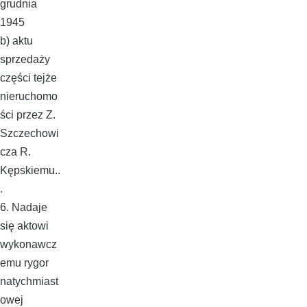
grudnia
1945
b) aktu
sprzedaży
części tejże
nieruchomo
ści przez Z.
Szczechowi
cza R.
Kępskiemu..
.
6. Nadaje
się aktowi
wykonawcz
emu rygor
natychmiast
owej