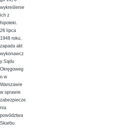
wykreślenie
ich z
hipoteki.
26 lipca
1948 roku,
zapada akt
wykonawcz
y Sądu
Okręgoweg
o w
Warszawie
w sprawie
zabezpiecze
nia
powództwa
Skarbu