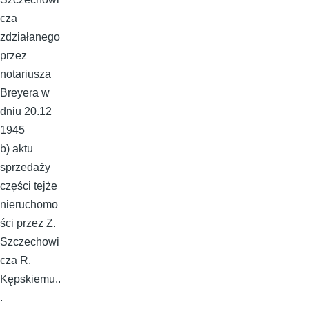
cza
zdziałanego
przez
notariusza
Breyera w
dniu 20.12
1945
b) aktu
sprzedaży
części tejże
nieruchomo
ści przez Z.
Szczechowi
cza R.
Kępskiemu..
.