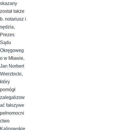
skazany
został także
b. notariusz i
sędzia,
Prezes
Sądu
Okręgoweg
o w Mławie,
Jan Norbert
Wierzbicki,
który
pomógł
zalegalizow
ać fałszywe
pełnomocni
ctwo
Kalinowskie