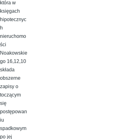
która w
księgach
hipotecznyc
h
nieruchomo
ści
Noakowskie
go 16,12,10
składa
obszerne
zapisy o
toczącym
się
postępowan
iu
spadkowym
po jej