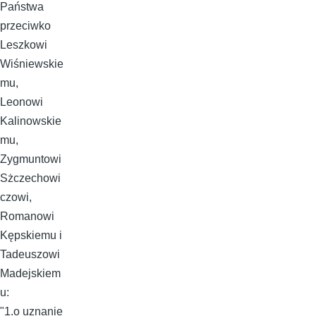
Państwa
przeciwko
Leszkowi
Wiśniewskie
mu,
Leonowi
Kalinowskie
mu,
Zygmuntowi
Sżczechowi
czowi,
Romanowi
Kępskiemu i
Tadeuszowi
Madejskiem
u:
"1.o uznanie