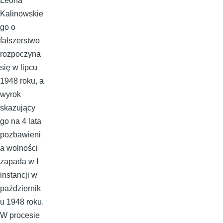
Leona
Kalinowskie
go o
fałszerstwo
rozpoczyna
się w lipcu
1948 roku, a
wyrok
skazujący
go na 4 lata
pozbawieni
a wolności
zapada w I
instancji w
październik
u 1948 roku.
W procesie