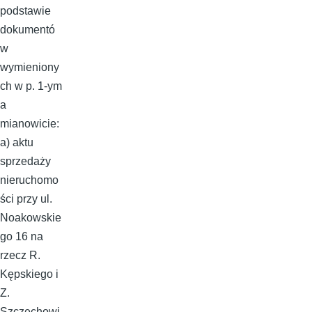
podstawie
dokumentó
w
wymieniony
ch w p. 1-ym
a
mianowicie:
a) aktu
sprzedaży
nieruchomo
ści przy ul.
Noakowskie
go 16 na
rzecz R.
Kępskiego i
Z.
Szczechowi