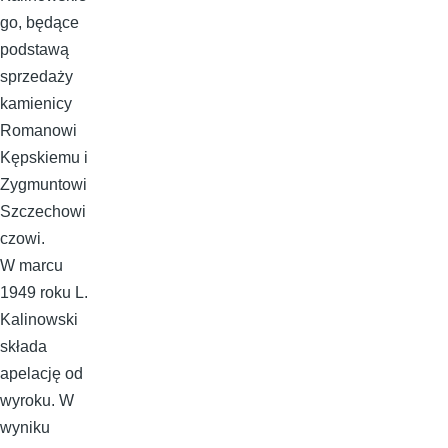
go, będące
podstawą
sprzedaży
kamienicy
Romanowi
Kępskiemu i
Zygmuntowi
Szczechowi
czowi.
W marcu
1949 roku L.
Kalinowski
składa
apelację od
wyroku. W
wyniku