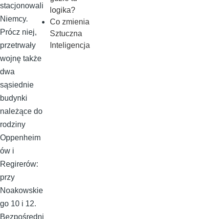
stacjonowali
logika?
Niemcy.
Co zmienia
Prócz niej,
Sztuczna
Inteligencja
przetrwały
wojnę także
dwa
sąsiednie
budynki
należące do
rodziny
Oppenheim
ów i
Regirerów:
przy
Noakowskie
go 10 i 12.
Bezpośredni