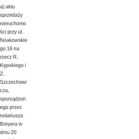
a) aktu
sprzedaży
nieruchomo
ści przy ul.
Noakowskie
go 16 na
rzecz R.
Kępskiego i
Z.
Szczechowi
cza,
sporządzon
ego przez
notariusza
Breyera w
dniu 20