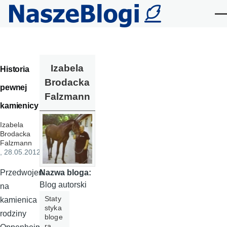
Przejdź do treści
Me
Izabela
Historia
Brodacka
pewnej
Falzmann
kamienicy
Izabela
Brodacka
Falzmann
, 28.05.2012
Nazwa bloga:
Przedwojen
Blog autorski
na
Staty
kamienica
styka
rodziny
bloge
ra