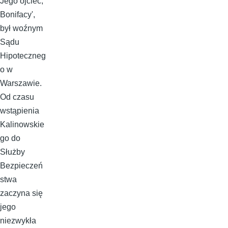
Jego ojciec,
Bonifacy',
był woźnym
Sądu
Hipoteczneg
o w
Warszawie.
Od czasu
wstąpienia
Kalinowskie
go do
Służby
Bezpieczeń
stwa
zaczyna się
jego
niezwykła