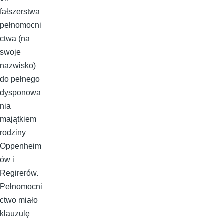
fałszerstwa
pełnomocni
ctwa (na
swoje
nazwisko)
do pełnego
dysponowa
nia
majątkiem
rodziny
Oppenheim
ów i
Regirerów.
Pełnomocni
ctwo miało
klauzulę