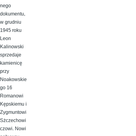
nego
dokumentu,
w grudniu
1945 roku
Leon
Kalinowski
sprzedaje
kamienicę
przy
Noakowskie
go 16
Romanowi
Kępskiemu i
Zygmuntowi
Sżczechowi
czowi. Nowi