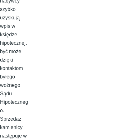
nabywcy
szybko
uzyskują
wpis w
księdze
hipotecznej,
być może
dzięki
kontaktom
byłego
woźnego
Sądu
Hipoteczneg
o.
Sprzedaż
kamienicy
następuje w