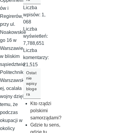
Oppenheim
Liczba
ów i
wpisów:
1,
Regirerów,
068
przy ul.
Liczba
Noakowskie
wyświetleń:
go 16 w
7,788,651
Warszawie,
Liczba
w bliskim
komentarzy:
sąsiedztwie
21,515
Politechniki
Ostat
nie
Warszawski
wpisy
ej, ocalała z
bloge
ra
wojny dzięki
Kto rządzi
temu, że
polskimi
podczas
samorządami?
okupacji w
Gdzie tu sens,
okolicy
gdzie tu