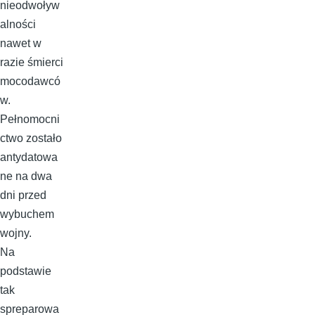
nieodwoływ
alności
nawet w
razie śmierci
mocodawcó
w.
Pełnomocni
ctwo zostało
antydatowa
ne na dwa
dni przed
wybuchem
wojny.
Na
podstawie
tak
spreparowa