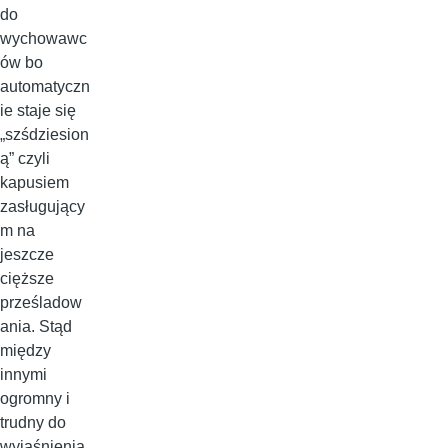
do
wychowawc
ów bo
automatyczn
ie staje się
„szśdziesion
ą” czyli
kapusiem
zasługujący
m na
jeszcze
cięższe
prześladow
ania. Stąd
między
innymi
ogromny i
trudny do
wyjaśnienia