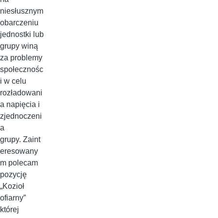
niesłusznym
obarczeniu
jednostki lub
grupy winą
za problemy
społecznośc
i w celu
rozładowani
a napięcia i
zjednoczeni
a
grupy. Zaint
eresowany
m polecam
pozycję
„Kozioł
ofiarny”
której