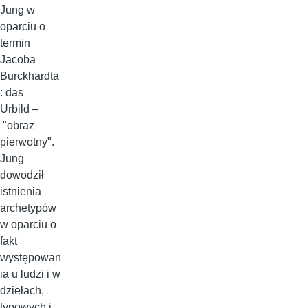
Jung w
oparciu o
termin
Jacoba
Burckhardta
: das
Urbild –
"obraz
pierwotny".
Jung
dowodził
istnienia
archetypów
w oparciu o
fakt
występowan
ia u ludzi i w
dziełach,
typowych i