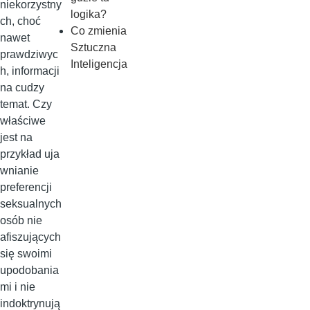
niekorzystny
logika?
ch, choć
Co zmienia
nawet
Sztuczna
prawdziwyc
Inteligencja
h, informacji
na cudzy
temat. Czy
właściwe
jest na
przykład uja
wnianie
preferencji
seksualnych
osób nie
afiszujących
się swoimi
upodobania
mi i nie
indoktrynują