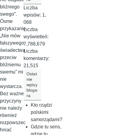
bliźniego
Liczba
swego”.
wpisów:
1,
Ósme
068
przykazanie
Liczba
„Nie mów
wyświetleń:
fałszywego
7,788,679
świadectwa
Liczba
przeciw
komentarzy:
bliźniemu
21,515
swemu” mi
Ostat
nie
nie
wpisy
wystarcza.
bloge
Bez ważnej
ra
przyczyny
Kto rządzi
nie należy
polskimi
również
samorządami?
rozpowszec
Gdzie tu sens,
hniać
gdzie tu