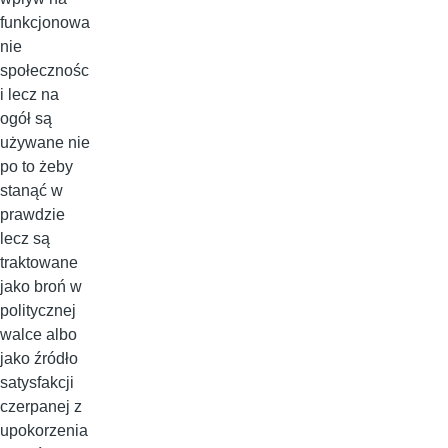
funkcjonowa
nie
społecznośc
i lecz na
ogół są
używane nie
po to żeby
stanąć w
prawdzie
lecz są
traktowane
jako broń w
politycznej
walce albo
jako źródło
satysfakcji
czerpanej z
upokorzenia