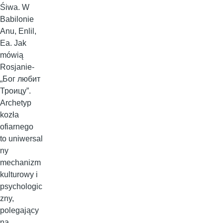
Śiwa. W
Babilonie
Anu, Enlil,
Ea. Jak
mówią
Rosjanie-
„Бог любит
Троицу”.
Archetyp
kozła
ofiarnego
to uniwersal
ny
mechanizm
kulturowy i
psychologic
zny,
polegający
na