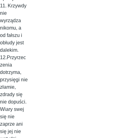
11. Krzywdy
nie
wyrządza
nikomu, a
od fałszu i
obłudy jest
dalekim.
12.Przyrzec
zenia
dotrzyma,
przysięgi nie
złamie,
zdrady się
nie dopuści.
Wiary swej
się nie
zaprze ani
się jej nie