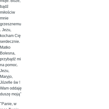
moje. Boże,
bądź
miłościw
mnie
grzesznemu
. Jezu,
kocham Cię
serdecznie.
Matko
Bolesna,
przybądź mi
na pomoc.
Jezu,
Maryjo,
Józefie św !
Wam oddaję
duszę moją"
"Panie, w