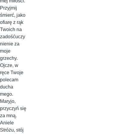
mej miłości.
Przyjmij
śmierć, jako
ofiarę z rąk
Twoich na
zadośćuczy
nienie za
moje
grzechy.
Ojcze, w
ręce Twoje
polecam
ducha
mego.
Maryjo,
przyczyń się
za mną.
Aniele
Stróżu, stój