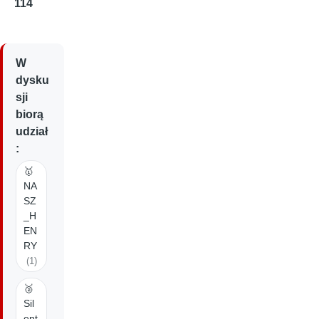
114
W
dysku
sji
biorą
udział
:
🥇
NA
SZ
_H
EN
RY
(1)
🥈
Sil
ent