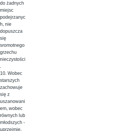
do żadnych
miejsc
podejrzanyc
h, nie
dopuszcza
się
sromotnego
grzechu
nieczystości
.
10. Wobec
starszych
zachowuje
się z
uszanowani
em, wobec
równych lub
młodszych -
uprzejmie.