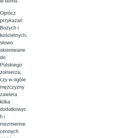
w domu.
Oprócz
przykazań
Bożych i
kościelnych,
słowo
skierowane
do
Polskiego
żołnierza,
czy w ogóle
mężczyzny
zawiera
kilka
dodatkowyc
h i
niezmiernie
cennych