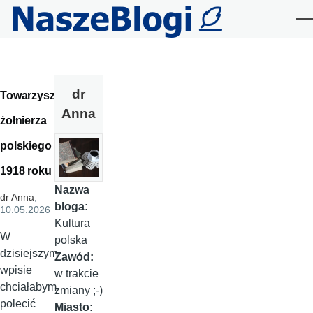
Przejdź do treści
Me
dr
Towarzysz
Anna
żołnierza
polskiego z
1918 roku
Nazwa
dr Anna
,
bloga:
10.05.2026
Kultura
W
polska
dzisiejszym
Zawód:
wpisie
w trakcie
chciałabym
zmiany ;-)
polecić
Miasto: