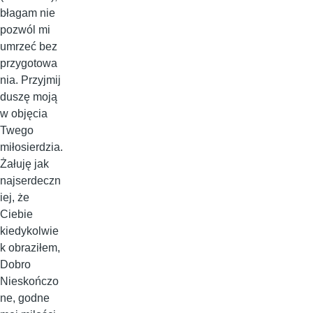
błagam nie
pozwól mi
umrzeć bez
przygotowa
nia. Przyjmij
duszę moją
w objęcia
Twego
miłosierdzia.
Żałuję jak
najserdeczn
iej, że
Ciebie
kiedykolwie
k obraziłem,
Dobro
Nieskończo
ne, godne