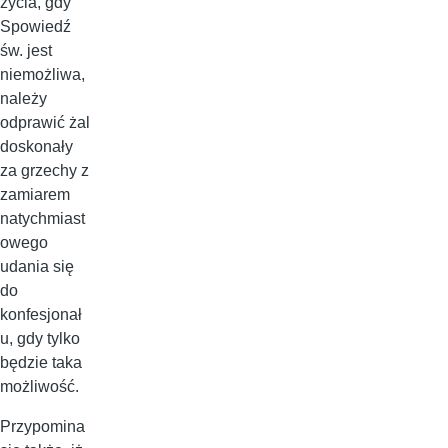
życia, gdy
Spowiedź
św. jest
niemożliwa,
należy
odprawić żal
doskonały
za grzechy z
zamiarem
natychmiast
owego
udania się
do
konfesjonał
u, gdy tylko
będzie taka
możliwość.
Przypomina