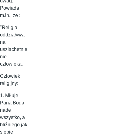
uwag.
Powiada
m.in., że :
"Religia
oddziaływa
na
uszlachetnie
nie
człowieka.
Człowiek
religijny:
1. Miłuje
Pana Boga
nade
wszystko, a
bliźniego jak
siebie