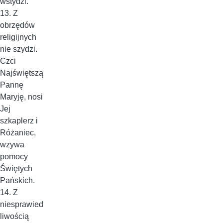
wstydzi.
13. Z
obrzędów
religijnych
nie szydzi.
Czci
Najświętszą
Pannę
Maryję, nosi
Jej
szkaplerz i
Różaniec,
wzywa
pomocy
Świętych
Pańskich.
14. Z
niesprawied
liwością