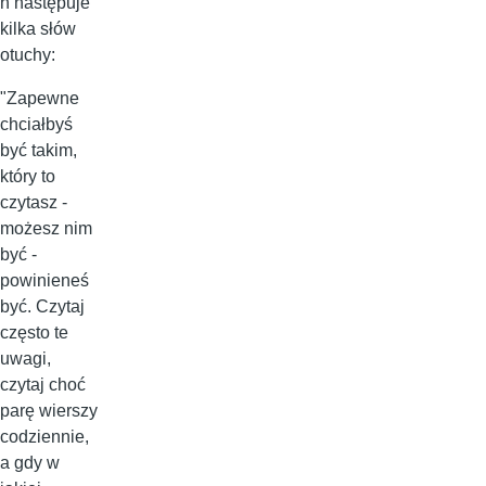
h następuje
kilka słów
otuchy:
"Zapewne
chciałbyś
być takim,
który to
czytasz -
możesz nim
być -
powinieneś
być. Czytaj
często te
uwagi,
czytaj choć
parę wierszy
codziennie,
a gdy w