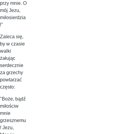
przy mnie. O
mój Jezu,
miłosierdzia
!"
Zaleca się,
by w czasie
walki
żałując
serdecznie
za grzechy
powtarzać
często:
"Boże, bądź
miłościw
mnie
grzesznemu
! Jezu,