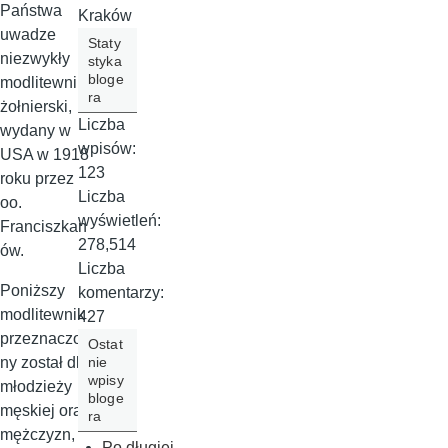
Państwa
Kraków
uwadze
Staty
niezwykły
styka
bloge
modlitewnik
ra
żołnierski,
Liczba
wydany w
wpisów:
USA w 1918
123
roku przez
Liczba
oo.
wyświetleń:
Franciszkan
278,514
ów.
Liczba
Poniższy
komentarzy:
modlitewnik
427
przeznaczo
Ostat
nie
ny został dla
wpisy
młodzieży
bloge
męskiej oraz
ra
mężczyzn,
Po długiej