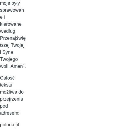
moje były
sprawowan
e i
kierowane
według
Przenajświę
tszej Twojej
i Syna
Twojego
woli. Amen".
Całość
tekstu
możliwa do
przejrzenia
pod
adresem:
polona.pl