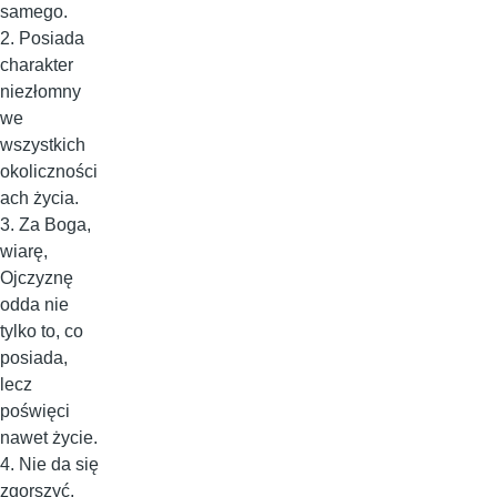
samego.
2. Posiada
charakter
niezłomny
we
wszystkich
okoliczności
ach życia.
3. Za Boga,
wiarę,
Ojczyznę
odda nie
tylko to, co
posiada,
lecz
poświęci
nawet życie.
4. Nie da się
zgorszyć,