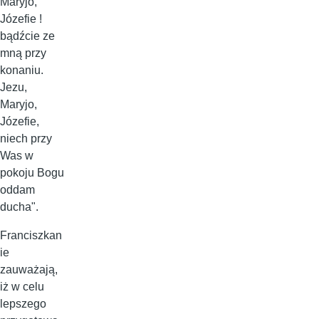
Maryjo,
Józefie !
bądźcie ze
mną przy
konaniu.
Jezu,
Maryjo,
Józefie,
niech przy
Was w
pokoju Bogu
oddam
ducha".
Franciszkan
ie
zauważają,
iż w celu
lepszego