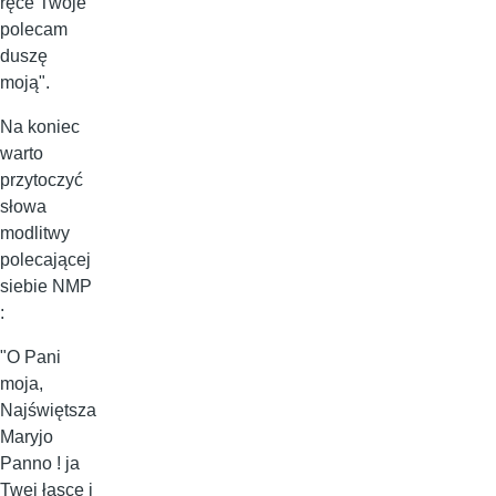
ręce Twoje
polecam
duszę
moją".
Na koniec
warto
przytoczyć
słowa
modlitwy
polecającej
siebie NMP
:
"O Pani
moja,
Najświętsza
Maryjo
Panno ! ja
Twej łasce i