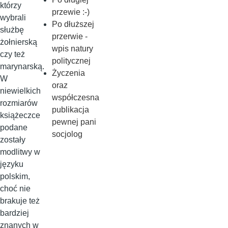
którzy
przewie :-)
wybrali
Po dłuższej
służbę
przerwie -
żołnierską
wpis natury
czy też
politycznej
marynarską.
Życzenia
W
oraz
niewielkich
współczesna
rozmiarów
publikacja
książeczce
pewnej pani
podane
socjolog
zostały
modlitwy w
języku
polskim,
choć nie
brakuje też
bardziej
znanych w