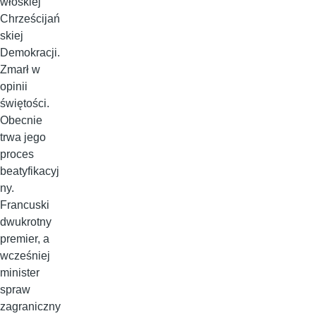
włoskiej
Chrześcijań
skiej
Demokracji.
Zmarł w
opinii
świętości.
Obecnie
trwa jego
proces
beatyfikacyj
ny.
Francuski
dwukrotny
premier, a
wcześniej
minister
spraw
zagraniczny