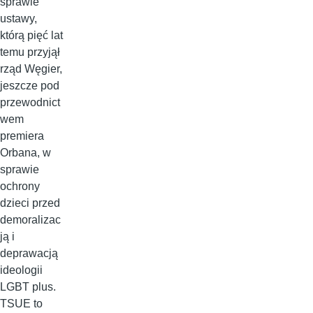
sprawie
ustawy,
którą pięć lat
temu przyjął
rząd Węgier,
jeszcze pod
przewodnict
wem
premiera
Orbana, w
sprawie
ochrony
dzieci przed
demoralizac
ją i
deprawacją
ideologii
LGBT plus.
TSUE to