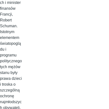
ch i minister
finansów
Francji,
Robert
Schuman.
Istotnym
elementem
światopoglą
du i
programu
politycznego
tych mężów
stanu były
prawa dzieci
i troska o
szczególną
ochronę
najmłodszyc
h obywateli.