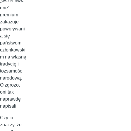
„wszechwła
dne”
gremium
zakazuje
powoływani
a się
państwom
członkowski
m na własną
tradycję i
tożsamość
narodową.
O zgrozo,
oni tak
naprawdę
napisali.
Czy to
znaczy, że