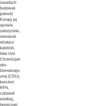
zasadach
budowali
jedność
Europy jej
ojcowie
założyciele,
niemiecki
działacz
katolicki,
lider Unii
Chrześcijań
sko-
Demokratyc
znej (CDU),
kanclerz
RFN,
człowiek
wielkiej,
heroicznej