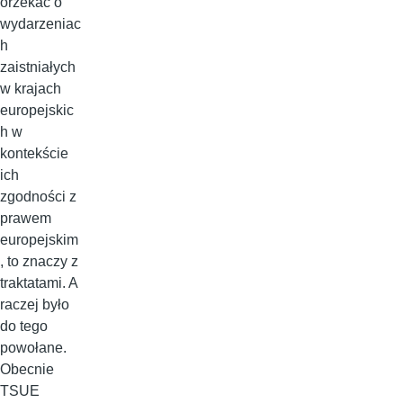
orzekać o
wydarzeniac
h
zaistniałych
w krajach
europejskic
h w
kontekście
ich
zgodności z
prawem
europejskim
, to znaczy z
traktatami. A
raczej było
do tego
powołane.
Obecnie
TSUE