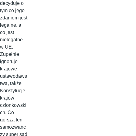
decyduje o
tym co jego
zdaniem jest
legalne, a
co jest
nielegalne
w UE.
Zupełnie
ignoruje
krajowe
ustawodaws
twa, także
Konstytucje
krajów
członkowski
ch. Co
gorsza ten
samozwańc
zy super sąd