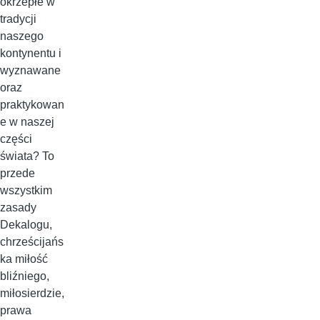
okrzepłe w
tradycji
naszego
kontynentu i
wyznawane
oraz
praktykowan
e w naszej
części
świata? To
przede
wszystkim
zasady
Dekalogu,
chrześcijańs
ka miłość
bliźniego,
miłosierdzie,
prawa