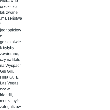
Niedawno
orzekł, że
tak zwane
„małżeństwa
”
jednopłciow
e,
gdziekolwie
k byłyby
zawierane,
czy na Bali,
na Wyspach
Gili Gili,
Hula Gula,
Las Vegas,
czy w
Irlandii,
muszą być
zalegalizow