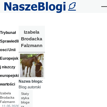
Przejdź do treści
Me
Izabela
Trybunał
Brodacka
Sprawiedliw
Falzmann
osci Unii
Europejskie
j niszczy
europejskie
Nazwa bloga:
wartości
Blog autorski
Izabela
Staty
Brodacka
styka
Falzmann
bloge
, 11.05.2026
ra