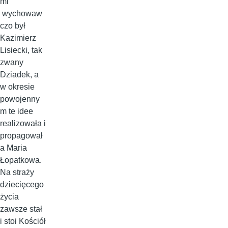
mi
wychowaw
czo był
Kazimierz
Lisiecki, tak
zwany
Dziadek, a
w okresie
powojenny
m te idee
realizowała i
propagował
a Maria
Łopatkowa.
Na straży
dziecięcego
życia
zawsze stał
i stoi Kościół