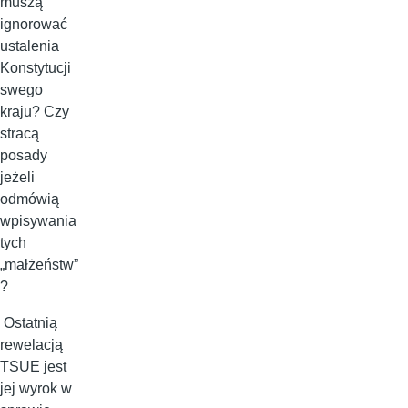
muszą
ignorować
ustalenia
Konstytucji
swego
kraju? Czy
stracą
posady
jeżeli
odmówią
wpisywania
tych
„małżeństw”
?
Ostatnią
rewelacją
TSUE jest
jej wyrok w