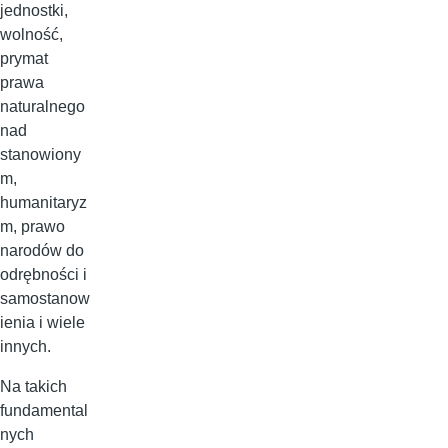
jednostki,
wolność,
prymat
prawa
naturalnego
nad
stanowiony
m,
humanitaryz
m, prawo
narodów do
odrębności i
samostanow
ienia i wiele
innych.
Na takich
fundamental
nych