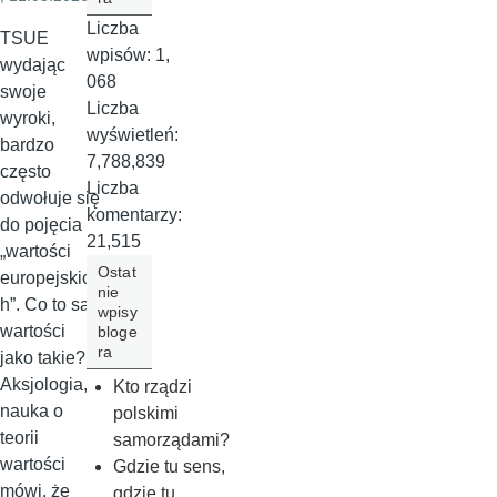
Liczba
TSUE
wpisów:
1,
wydając
068
swoje
Liczba
wyroki,
wyświetleń:
bardzo
7,788,839
często
Liczba
odwołuje się
komentarzy:
do pojęcia
21,515
„wartości
Ostat
europejskic
nie
h”. Co to są
wpisy
wartości
bloge
ra
jako takie?
Aksjologia,
Kto rządzi
nauka o
polskimi
teorii
samorządami?
wartości
Gdzie tu sens,
mówi, że
gdzie tu