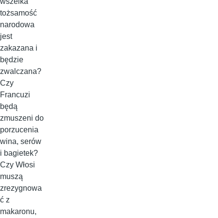
wszelka
tożsamość
narodowa
jest
zakazana i
będzie
zwalczana?
Czy
Francuzi
będą
zmuszeni do
porzucenia
wina, serów
i bagietek?
Czy Włosi
muszą
zrezygnowa
ć z
makaronu,