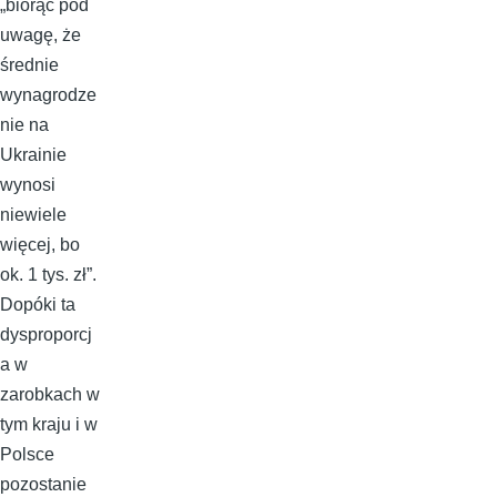
„biorąc pod
uwagę, że
średnie
wynagrodze
nie na
Ukrainie
wynosi
niewiele
więcej, bo
ok. 1 tys. zł”.
Dopóki ta
dysproporcj
a w
zarobkach w
tym kraju i w
Polsce
pozostanie