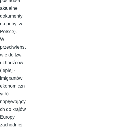
posiadała
aktualne
dokumenty
na pobyt w
Polsce).
W
przeciwieńst
wie do tzw.
uchodźców
(lepiej -
imigrantów
ekonomiczn
ych)
napływający
ch do krajów
Europy
zachodniej,