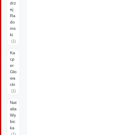
drz
ej
Ra
do
ms
ki
(1)
Ka
cp
er
Gło
wa
cki
(1)
Nat
alia
Wy
bic
ka
(1)