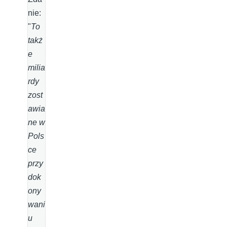
nie:
"
To
takż
e
milia
rdy
zost
awia
ne w
Pols
ce
przy
dok
ony
wani
u