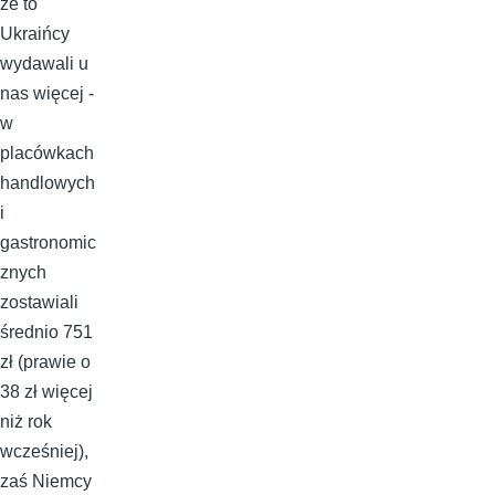
że to
Ukraińcy
wydawali u
nas więcej -
w
placówkach
handlowych
i
gastronomic
znych
zostawiali
średnio 751
zł (prawie o
38 zł więcej
niż rok
wcześniej),
zaś Niemcy