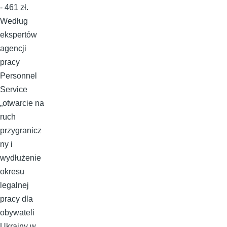
- 461 zł.
Według
ekspertów
agencji
pracy
Personnel
Service
„otwarcie na
ruch
przygranicz
ny i
wydłużenie
okresu
legalnej
pracy dla
obywateli
Ukrainy w