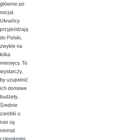
głównie po
socjal,
Ukraińcy
przyjeżdżają
do Polski,
zwykle na
kilka
miesięcy. To
wystarczy,
by uzupełnić
ich domowe
budżety.
Średnie
zarobki u
nas są
niemal
czterokrotni