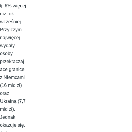
tj. 6% więcej
niż rok
wcześniej.
Przy czym
najwięcej
wydały
osoby
przekraczaj
ące granicę
z Niemcami
(16 mld zł)
oraz
Ukrainą (7,7
mld zł).
Jednak
okazuje się,