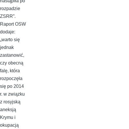
nastąpiła po
rozpadzie
ZSRR”.
Raport OSW
dodaje:
„warto się
jednak
zastanowić,
czy obecną
falę, która
rozpoczęła
się po 2014
r. w związku
z rosyjską
aneksją
Krymu i
okupacją