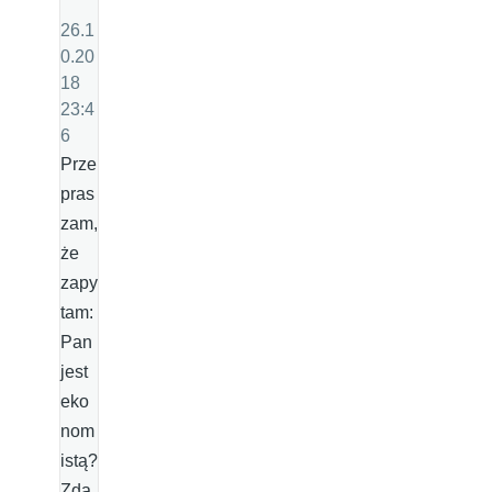
26.1
0.20
18
23:4
6
Prze
pras
zam,
że
zapy
tam:
Pan
jest
eko
nom
istą?
Zda