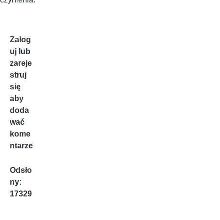
Zalog
uj
lub
zareje
struj
się
aby
doda
wać
kome
ntarze
Odsło
ny:
17329