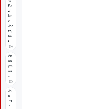
🥉
Ka
zim
ier
z
Jar
zą
be
k
(5)
An
on
ym
ou
s
(2)
Ja
n1
79
7