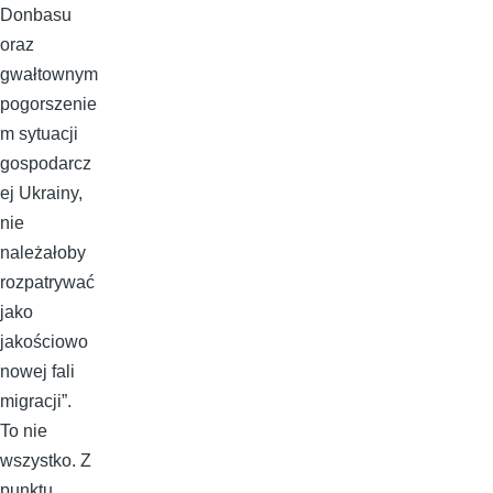
Donbasu
oraz
gwałtownym
pogorszenie
m sytuacji
gospodarcz
ej Ukrainy,
nie
należałoby
rozpatrywać
jako
jakościowo
nowej fali
migracji”.
To nie
wszystko. Z
punktu