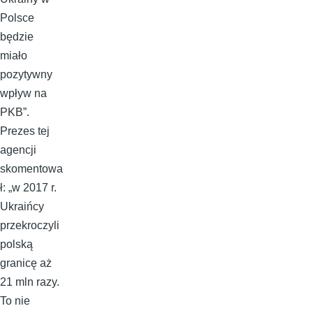
Polsce
będzie
miało
pozytywny
wpływ na
PKB”.
Prezes tej
agencji
skomentowa
ł: „w 2017 r.
Ukraińcy
przekroczyli
polską
granicę aż
21 mln razy.
To nie