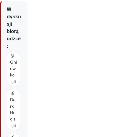
W
dysku
sji
biorą
udział
:
🥇
Gni
ew
ko
(8)
🥈
Da
rk
Re
gis
(6)