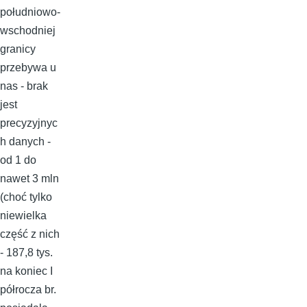
południowo-
wschodniej
granicy
przebywa u
nas - brak
jest
precyzyjnyc
h danych -
od 1 do
nawet 3 mln
(choć tylko
niewielka
część z nich
- 187,8 tys.
na koniec I
półrocza br.