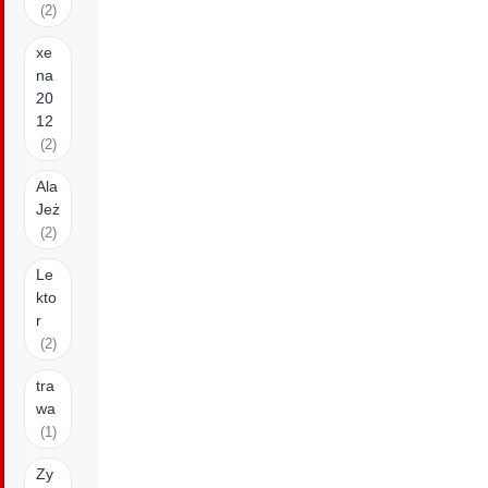
(2)
xe
na
20
12
(2)
Ala
Jeż
(2)
Le
kto
r
(2)
tra
wa
(1)
Zy