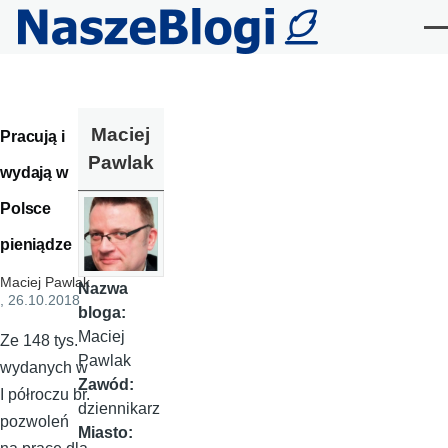
Przejdź do treści
Me
Maciej
Pracują i
Pawlak
wydają w
Polsce
pieniądze
Maciej Pawlak
Nazwa
, 26.10.2018
bloga:
Maciej
Ze 148 tys.
Pawlak
wydanych w
Zawód:
I półroczu br.
dziennikarz
pozwoleń
Miasto: