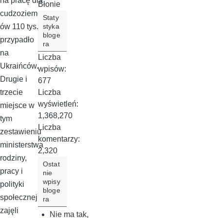
na pracę dla
Błonie
cudzoziemc
Staty
styka
ów 110 tys.
bloge
przypadło
ra
na
Liczba
Ukraińców.
wpisów:
Drugie i
677
Liczba
trzecie
wyświetleń:
miejsce w
1,368,270
tym
Liczba
zestawieniu
komentarzy:
ministerstwa
2,320
rodziny,
Ostat
pracy i
nie
wpisy
polityki
bloge
społecznej
ra
zajęli
Nie ma tak,