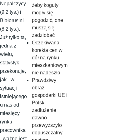
Nepalczycy
żeby koguty
(9,2 tys.) i
mogły się
pogodzić, one
Białorusini
muszą się
(8,2 tys.).
zadziobać
Już tylko ta,
Oczekiwana
jedna z
korekta cen w
wielu,
dół na rynku
statystyk
mieszkaniowym
przekonuje,
nie nadeszła
jak - w
Prawdziwy
obraz
sytuacji
gospodarki UE i
istniejącego
Polski –
u nas od
zadłużenie
miesięcy
dawno
rynku
przewyższyło
pracownika
dopuszczalny
- ważne jest