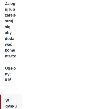
Zalog
uj
lub
zareje
struj
się
aby
doda
wać
kome
ntarze
Odsło
ny:
616
W
dysku