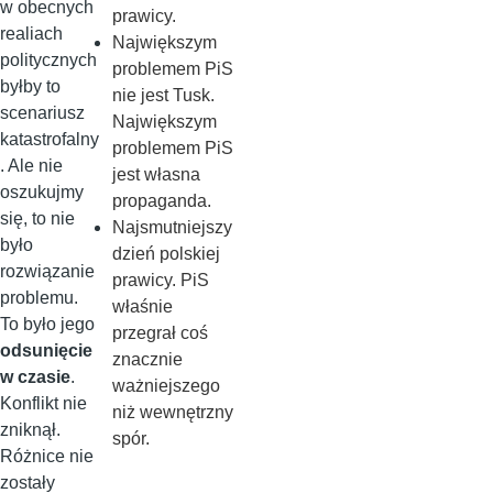
w obecnych
prawicy.
realiach
Największym
politycznych
problemem PiS
byłby to
nie jest Tusk.
scenariusz
Największym
katastrofalny
problemem PiS
. Ale nie
jest własna
oszukujmy
propaganda.
się, to nie
Najsmutniejszy
było
dzień polskiej
rozwiązanie
prawicy. PiS
problemu.
właśnie
To było jego
przegrał coś
odsunięcie
znacznie
w czasie
.
ważniejszego
Konflikt nie
niż wewnętrzny
zniknął.
spór.
Różnice nie
zostały