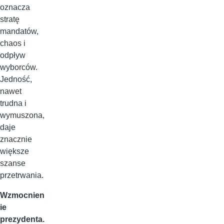
oznacza
stratę
mandatów,
chaos i
odpływ
wyborców.
Jedność,
nawet
trudna i
wymuszona,
daje
znacznie
większe
szanse
przetrwania.
Wzmocnien
ie
prezydenta.