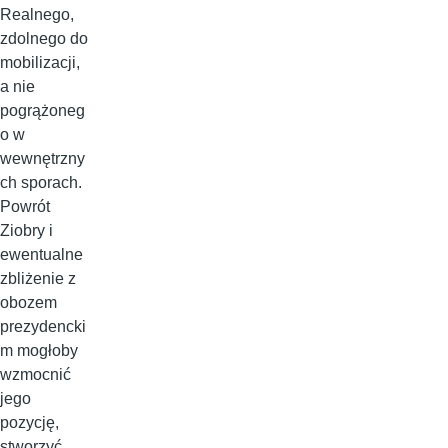
Realnego,
zdolnego do
mobilizacji,
a nie
pogrążoneg
o w
wewnętrzny
ch sporach.
Powrót
Ziobry i
ewentualne
zbliżenie z
obozem
prezydencki
m mogłoby
wzmocnić
jego
pozycję,
stworzyć