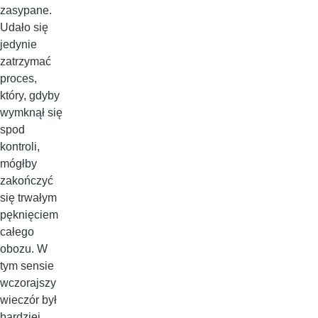
zasypane.
Udało się
jedynie
zatrzymać
proces,
który, gdyby
wymknął się
spod
kontroli,
mógłby
zakończyć
się trwałym
pęknięciem
całego
obozu. W
tym sensie
wczorajszy
wieczór był
bardziej