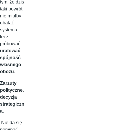
tym, że dziś
taki powrót
nie miałby
obalać
systemu,
lecz
próbować
uratować
spójność
własnego
obozu
.
Zarzuty
polityczne,
decyzja
strategiczn
a.
Nie da się
pominąć