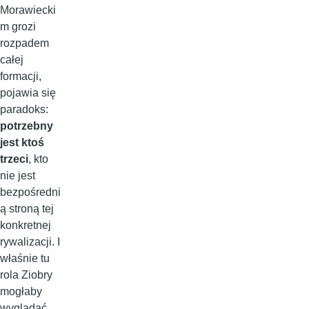
Morawiecki
m grozi
rozpadem
całej
formacji,
pojawia się
paradoks:
potrzebny
jest ktoś
trzeci
, kto
nie jest
bezpośredni
ą stroną tej
konkretnej
rywalizacji. I
właśnie tu
rola Ziobry
mogłaby
wyglądać