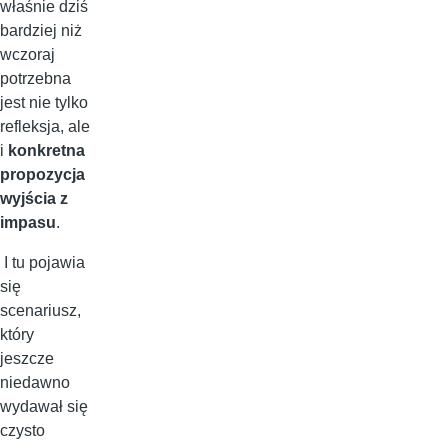
właśnie dziś
bardziej niż
wczoraj
potrzebna
jest nie tylko
refleksja, ale
i
konkretna
propozycja
wyjścia z
impasu
.
I tu pojawia
się
scenariusz,
który
jeszcze
niedawno
wydawał się
czysto