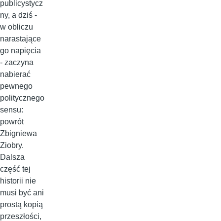
publicystycz
ny, a dziś -
w obliczu
narastające
go napięcia
- zaczyna
nabierać
pewnego
politycznego
sensu:
powrót
Zbigniewa
Ziobry.
Dalsza
część tej
historii nie
musi być ani
prostą kopią
przeszłości,