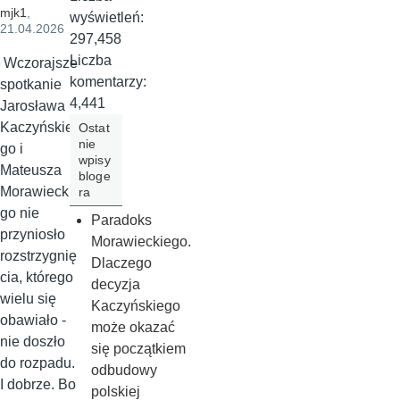
mjk1
,
wyświetleń:
21.04.2026
297,458
Liczba
Wczorajsze
komentarzy:
spotkanie
4,441
Jarosława
Kaczyńskie
Ostat
nie
go i
wpisy
Mateusza
bloge
Morawieckie
ra
go nie
Paradoks
przyniosło
Morawieckiego.
rozstrzygnię
Dlaczego
cia, którego
decyzja
wielu się
Kaczyńskiego
obawiało -
może okazać
nie doszło
się początkiem
do rozpadu.
odbudowy
I dobrze. Bo
polskiej