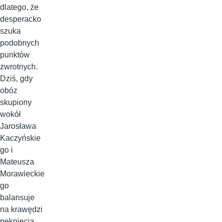
dlatego, że
desperacko
szuka
podobnych
punktów
zwrotnych.
Dziś, gdy
obóz
skupiony
wokół
Jarosława
Kaczyńskie
go i
Mateusza
Morawieckie
go
balansuje
na krawędzi
pęknięcia,