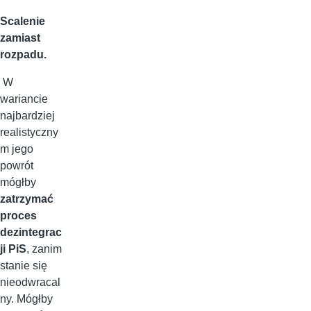
Scalenie
zamiast
rozpadu.
W
wariancie
najbardziej
realistyczny
m jego
powrót
mógłby
zatrzymać
proces
dezintegrac
ji PiS
, zanim
stanie się
nieodwracal
ny. Mógłby