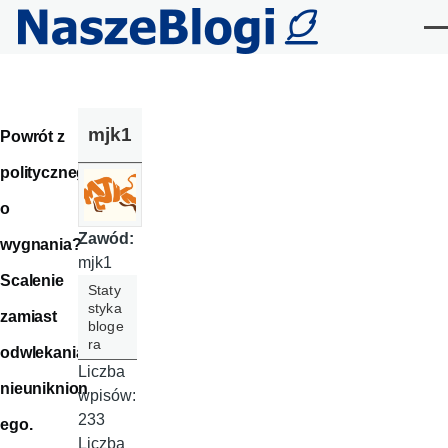
Przejdź do treści
Me
mjk1
Powrót z
polityczneg
o
Zawód:
wygnania?
mjk1
Scalenie
Staty
styka
zamiast
bloge
ra
odwlekania
Liczba
nieuniknion
wpisów:
233
ego.
Liczba