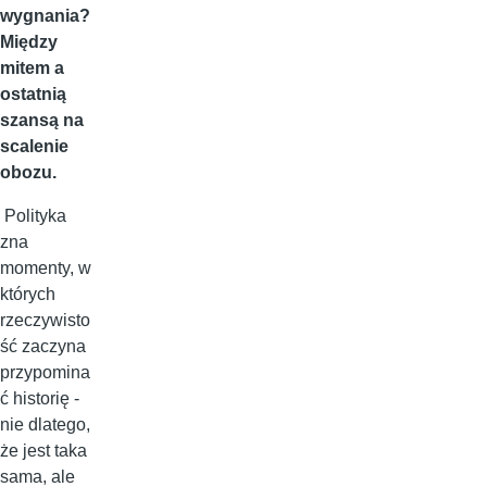
wygnania?
Między
mitem a
ostatnią
szansą na
scalenie
obozu.
Polityka
zna
momenty, w
których
rzeczywisto
ść zaczyna
przypomina
ć historię -
nie dlatego,
że jest taka
sama, ale