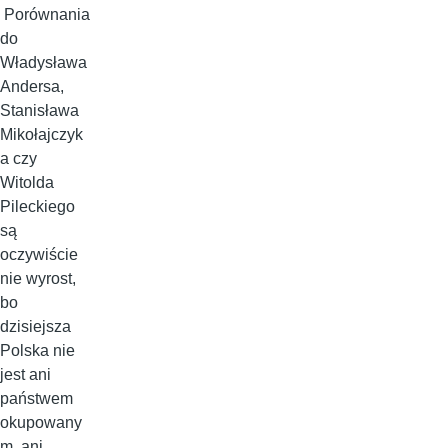
Porównania
do
Władysława
Andersa,
Stanisława
Mikołajczyk
a czy
Witolda
Pileckiego
są
oczywiście
nie wyrost,
bo
dzisiejsza
Polska nie
jest ani
państwem
okupowany
m, ani