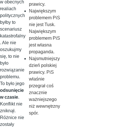
w obecnych
prawicy.
realiach
Największym
politycznych
problemem PiS
byłby to
nie jest Tusk.
scenariusz
Największym
katastrofalny
problemem PiS
. Ale nie
jest własna
oszukujmy
propaganda.
się, to nie
Najsmutniejszy
było
dzień polskiej
rozwiązanie
prawicy. PiS
problemu.
właśnie
To było jego
przegrał coś
odsunięcie
znacznie
w czasie
.
ważniejszego
Konflikt nie
niż wewnętrzny
zniknął.
spór.
Różnice nie
zostały