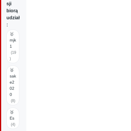
sji
biorą
udział
:
🥇
mjk
1
(19
)
🥈
sak
e2
02
0
(8)
🥉
Es
(4)