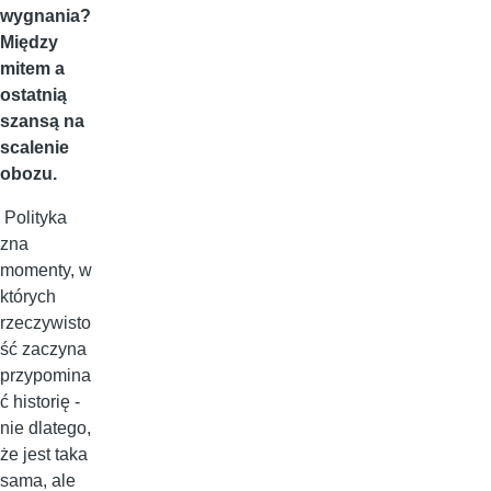
wygnania?
Między
mitem a
ostatnią
szansą na
scalenie
obozu.
Polityka
zna
momenty, w
których
rzeczywisto
ść zaczyna
przypomina
ć historię -
nie dlatego,
że jest taka
sama, ale