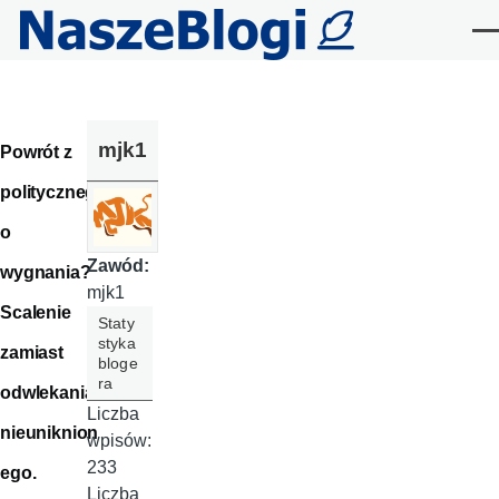
Przejdź do treści
Me
mjk1
Powrót z
polityczneg
o
Zawód:
wygnania?
mjk1
Scalenie
Staty
styka
zamiast
bloge
ra
odwlekania
Liczba
nieuniknion
wpisów:
233
ego.
Liczba