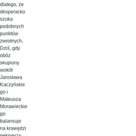
dlatego, że
desperacko
szuka
podobnych
punktów
zwrotnych.
Dziś, gdy
obóz
skupiony
wokół
Jarosława
Kaczyńskie
go i
Mateusza
Morawieckie
go
balansuje
na krawędzi
pęknięcia,