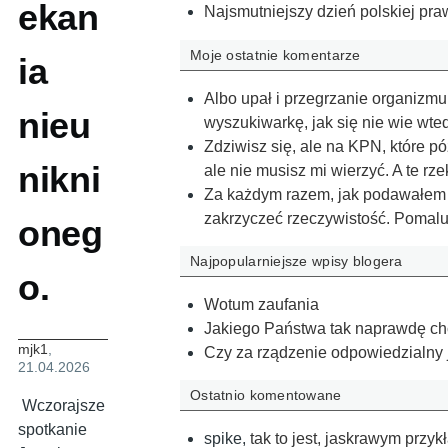
ekan
Najsmutniejszy dzień polskiej pra
Moje ostatnie komentarze
ia
Albo upał i przegrzanie organizmu
nieu
wyszukiwarkę, jak się nie wie wte
Zdziwisz się, ale na KPN, które p
nikni
ale nie musisz mi wierzyć. A te r
Za każdym razem, jak podawałem pr
zakrzyczeć rzeczywistość. Pomal
oneg
Najpopularniejsze wpisy blogera
o.
Wotum zaufania
Jakiego Państwa tak naprawdę c
mjk1
,
Czy za rządzenie odpowiedzialny 
21.04.2026
Ostatnio komentowane
Wczorajsze
spotkanie
spike
,
tak to jest, jaskrawym przy