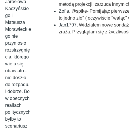
Jarosława
metodą projekcji, zarzuca innym
Kaczyńskie
Zofia
,
@spike- Pomijając pierwsze 
go i
to jedno zło" ( oczywiście "waląc
Mateusza
Jan1797
,
Widziałem nowe sondaże
Morawieckie
zraża. Przyglądam się z życzliwo
go nie
przyniosło
rozstrzygnię
cia, którego
wielu się
obawiało -
nie doszło
do rozpadu.
I dobrze. Bo
w obecnych
realiach
politycznych
byłby to
scenariusz