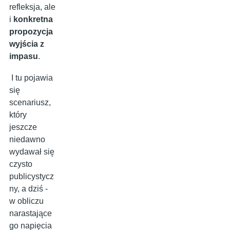
refleksja, ale
i
konkretna
propozycja
wyjścia z
impasu
.
I tu pojawia
się
scenariusz,
który
jeszcze
niedawno
wydawał się
czysto
publicystycz
ny, a dziś -
w obliczu
narastające
go napięcia