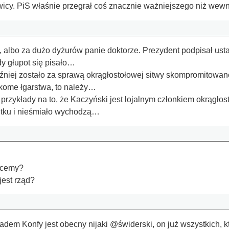
wicy. PiS właśnie przegrał coś znacznie ważniejszego niż wewn
, albo za dużo dyżurów panie doktorze. Prezydent podpisał us
dy głupot się pisało…
óźniej zostało za sprawą okrągłostołowej sitwy skompromitowa
zekome łgarstwa, to należy…
zykłady na to, że Kaczyński jest lojalnym członkiem okrągłosto
utku i nieśmiało wychodzą…
hcemy?
jest rząd?
kładem Konfy jest obecny nijaki @świderski, on już wszystkich, 