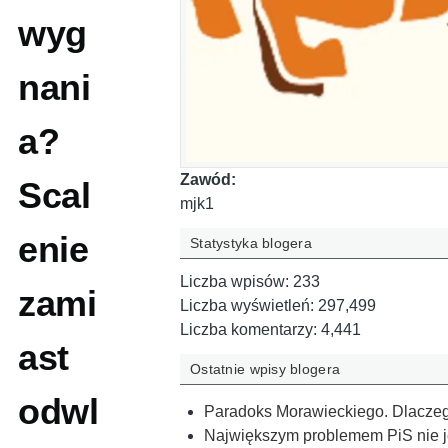
wyg
nani
a?
Zawód:
Scal
mjk1
enie
Statystyka blogera
Liczba wpisów:
233
zami
Liczba wyświetleń:
297,499
Liczba komentarzy:
4,441
ast
Ostatnie wpisy blogera
odwl
Paradoks Morawieckiego. Dlaczeg
Największym problemem PiS nie j