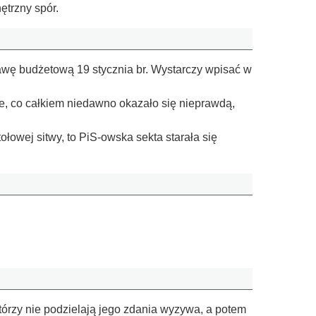
ętrzny spór.
tawę budżetową 19 stycznia br. Wystarczy wpisać w
ne, co całkiem niedawno okazało się nieprawdą,
łowej sitwy, to PiS-owska sekta starała się
którzy nie podzielają jego zdania wyzywa, a potem