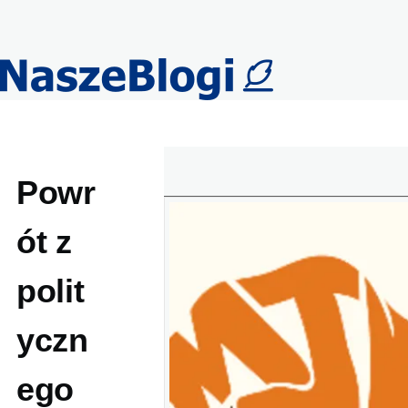
Przejdź do treści
Powr
ót z
polit
yczn
ego