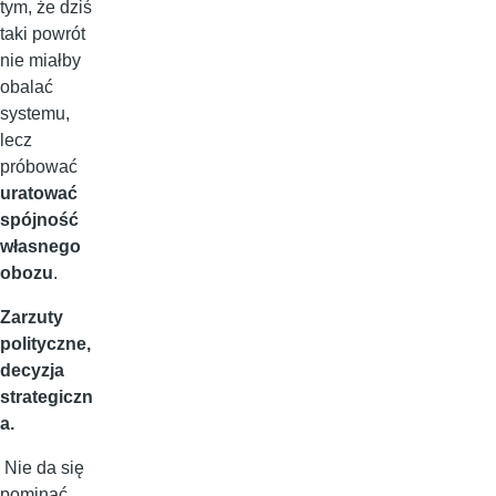
tym, że dziś
taki powrót
nie miałby
obalać
systemu,
lecz
próbować
uratować
spójność
własnego
obozu
.
Zarzuty
polityczne,
decyzja
strategiczn
a.
Nie da się
pominąć