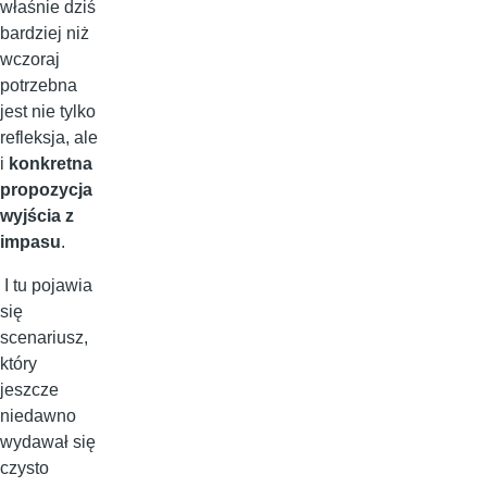
właśnie dziś
bardziej niż
wczoraj
potrzebna
jest nie tylko
refleksja, ale
i
konkretna
propozycja
wyjścia z
impasu
.
I tu pojawia
się
scenariusz,
który
jeszcze
niedawno
wydawał się
czysto