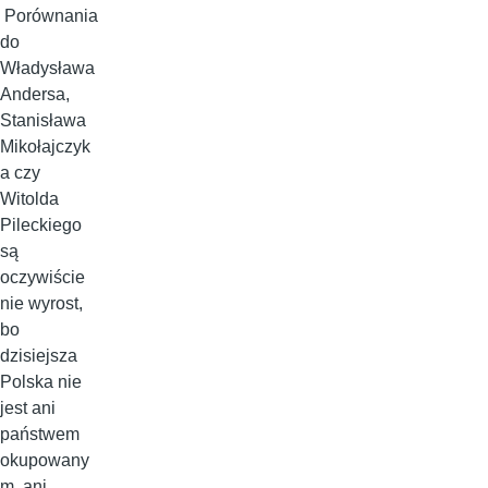
Porównania
do
Władysława
Andersa,
Stanisława
Mikołajczyk
a czy
Witolda
Pileckiego
są
oczywiście
nie wyrost,
bo
dzisiejsza
Polska nie
jest ani
państwem
okupowany
m, ani