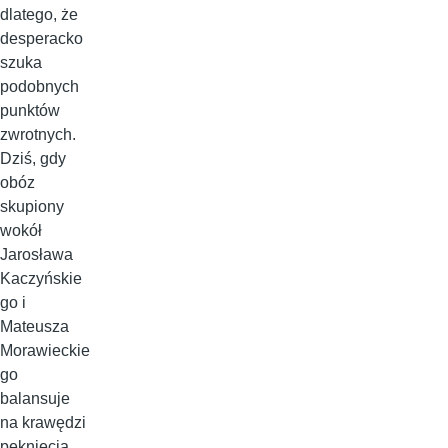
dlatego, że
desperacko
szuka
podobnych
punktów
zwrotnych.
Dziś, gdy
obóz
skupiony
wokół
Jarosława
Kaczyńskie
go i
Mateusza
Morawieckie
go
balansuje
na krawędzi
pęknięcia,