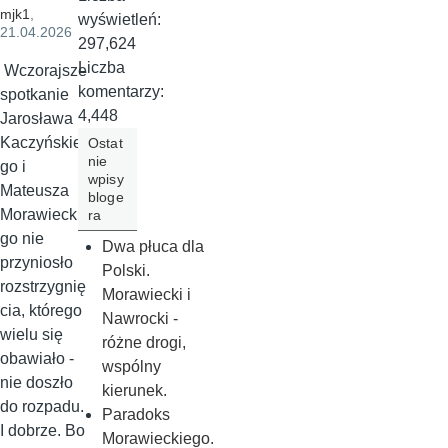
mjk1
,
wyświetleń:
21.04.2026
297,624
Liczba
Wczorajsze
komentarzy:
spotkanie
4,448
Jarosława
Kaczyńskie
Ostat
nie
go i
wpisy
Mateusza
bloge
Morawieckie
ra
go nie
Dwa płuca dla
przyniosło
Polski.
rozstrzygnię
Morawiecki i
cia, którego
Nawrocki -
wielu się
różne drogi,
obawiało -
wspólny
nie doszło
kierunek.
do rozpadu.
Paradoks
I dobrze. Bo
Morawieckiego.