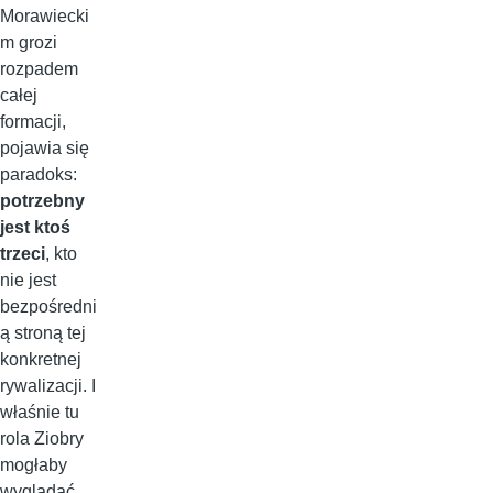
Morawiecki
m grozi
rozpadem
całej
formacji,
pojawia się
paradoks:
potrzebny
jest ktoś
trzeci
, kto
nie jest
bezpośredni
ą stroną tej
konkretnej
rywalizacji. I
właśnie tu
rola Ziobry
mogłaby
wyglądać