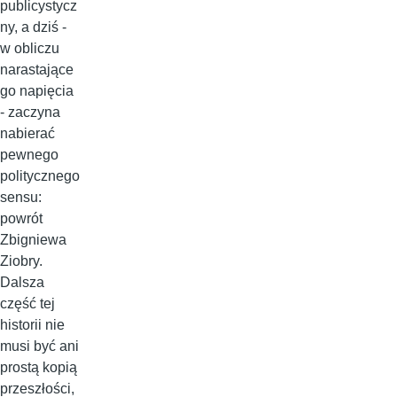
publicystycz
ny, a dziś -
w obliczu
narastające
go napięcia
- zaczyna
nabierać
pewnego
politycznego
sensu:
powrót
Zbigniewa
Ziobry.
Dalsza
część tej
historii nie
musi być ani
prostą kopią
przeszłości,