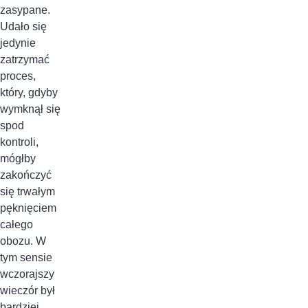
zasypane.
Udało się
jedynie
zatrzymać
proces,
który, gdyby
wymknął się
spod
kontroli,
mógłby
zakończyć
się trwałym
pęknięciem
całego
obozu. W
tym sensie
wczorajszy
wieczór był
bardziej