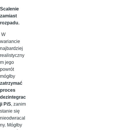
Scalenie
zamiast
rozpadu.
W
wariancie
najbardziej
realistyczny
m jego
powrót
mógłby
zatrzymać
proces
dezintegrac
ji PiS
, zanim
stanie się
nieodwracal
ny. Mógłby