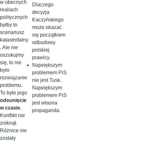
w obecnych
Dlaczego
realiach
decyzja
politycznych
Kaczyńskiego
byłby to
może okazać
scenariusz
się początkiem
katastrofalny
odbudowy
. Ale nie
polskiej
oszukujmy
prawicy.
się, to nie
Największym
było
problemem PiS
rozwiązanie
nie jest Tusk.
problemu.
Największym
To było jego
problemem PiS
odsunięcie
jest własna
w czasie
.
propaganda.
Konflikt nie
zniknął.
Różnice nie
zostały