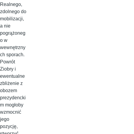
Realnego,
zdolnego do
mobilizacji,
a nie
pogrążoneg
o w
wewnętrzny
ch sporach.
Powrót
Ziobry i
ewentualne
zbliżenie z
obozem
prezydencki
m mogłoby
wzmocnić
jego
pozycję,
stworzyć