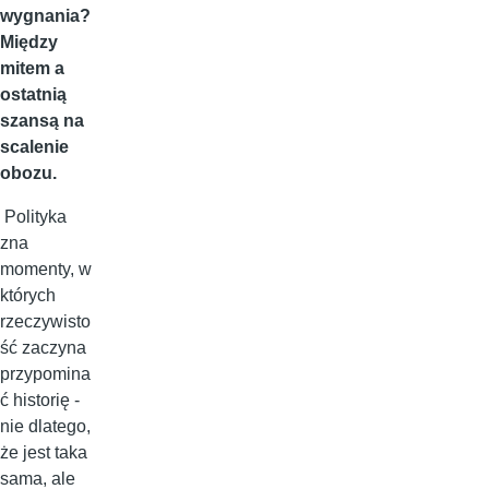
wygnania?
Między
mitem a
ostatnią
szansą na
scalenie
obozu.
Polityka
zna
momenty, w
których
rzeczywisto
ść zaczyna
przypomina
ć historię -
nie dlatego,
że jest taka
sama, ale