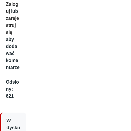
Zalog
uj
lub
zareje
struj
się
aby
doda
wać
kome
ntarze
Odsło
ny:
621
W
dysku