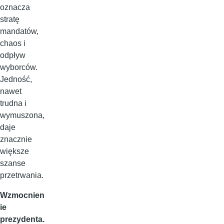
oznacza
stratę
mandatów,
chaos i
odpływ
wyborców.
Jedność,
nawet
trudna i
wymuszona,
daje
znacznie
większe
szanse
przetrwania.
Wzmocnien
ie
prezydenta.