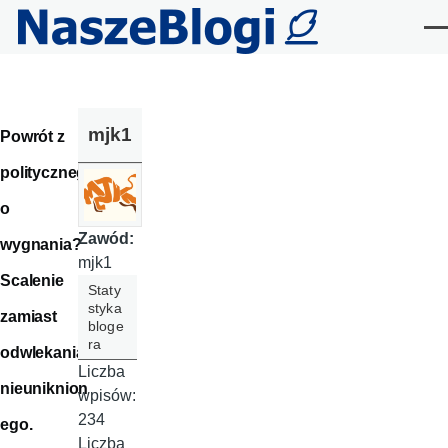
Przejdź do treści
Me
mjk1
Powrót z
polityczneg
o
Zawód:
wygnania?
mjk1
Scalenie
Staty
styka
zamiast
bloge
ra
odwlekania
Liczba
nieuniknion
wpisów:
234
ego.
Liczba