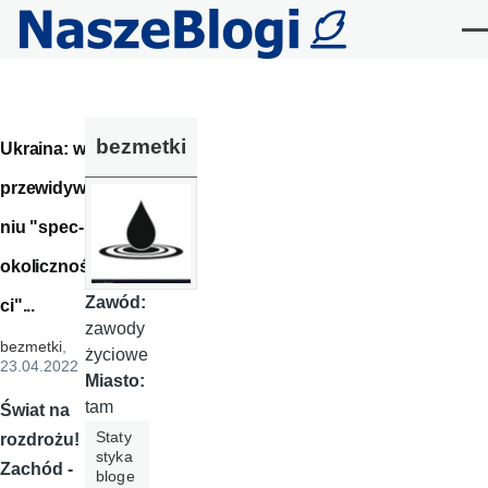
Przejdź do treści
Me
bezmetki
Ukraina: w
przewidywa
niu "spec-
okolicznoś
Zawód:
ci"...
zawody
bezmetki
,
życiowe
23.04.2022
Miasto:
tam
Świat na
Staty
rozdrożu!
styka
Zachód -
bloge