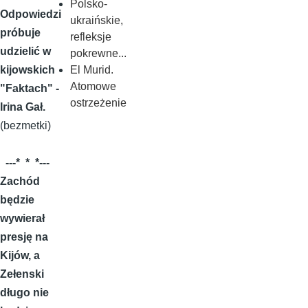
Polsko-
Odpowiedzi
ukraińskie,
próbuje
refleksje
udzielić w
pokrewne...
El Murid.
kijowskich
Atomowe
"Faktach" -
ostrzeżenie
Irina Gał.
(bezmetki)
---* * *---
Zachód
będzie
wywierał
presję na
Kijów, a
Zełenski
długo nie