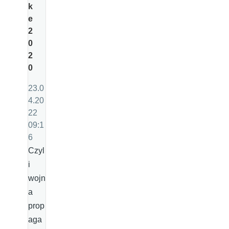
k
e
2
0
2
0
23.0
4.20
22
09:1
6
Czyl
i
wojn
a
prop
aga