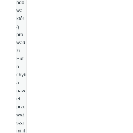
ndo
wa
któr
ą
pro
wad
zi
Puti
n
chyb
a
naw
et
prze
wyż
sza
milit