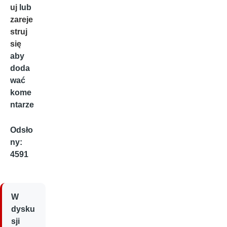
uj
lub
zareje
struj
się
aby
doda
wać
kome
ntarze
Odsło
ny:
4591
W
dysku
sji