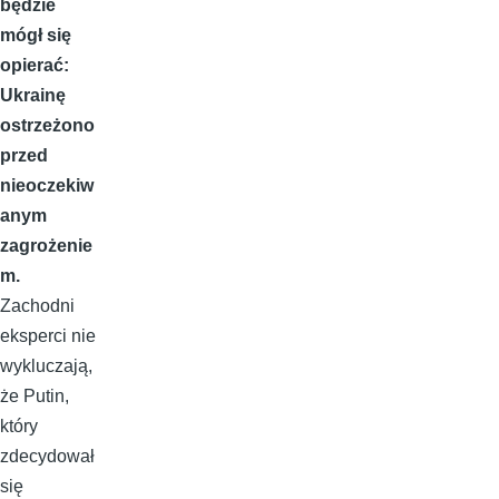
będzie
mógł się
opierać:
Ukrainę
ostrzeżono
przed
nieoczekiw
anym
zagrożenie
m.
Zachodni
eksperci nie
wykluczają,
że Putin,
który
zdecydował
się