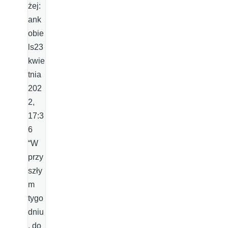
żej:
ank
obie
ls23
kwie
tnia
202
2,
17:3
6
“W
przy
szły
m
tygo
dniu
, do