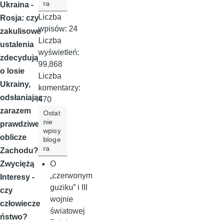
ra
Ukraina -
Liczba
Rosja: czy
wpisów:
24
zakulisowe
Liczba
ustalenia
wyświetleń:
zdecydują
99,868
o losie
Liczba
Ukrainy,
komentarzy:
odsłaniając
470
zarazem
Ostat
nie
prawdziwe
wpisy
oblicze
bloge
ra
Zachodu?
O
Zwyciężą
„czerwonym
Interesy -
guziku” i III
czy
wojnie
człowiecze
światowej
ństwo?