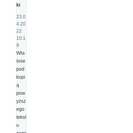
ki
23.0
4.20
22
10:1
9
Wła
śnie
pod
kopi
ą
pow
yższ
ego
tekst
u