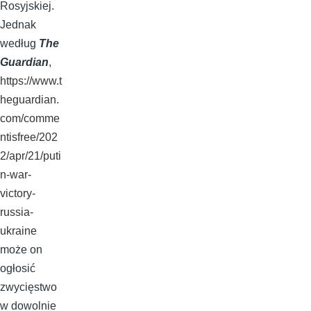
Rosyjskiej.
Jednak
według
The
Guardian
,
https://www.t
heguardian.
com/comme
ntisfree/202
2/apr/21/puti
n-war-
victory-
russia-
ukraine
może on
ogłosić
zwycięstwo
w dowolnie