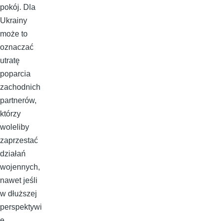
pokój. Dla
Ukrainy
może to
oznaczać
utratę
poparcia
zachodnich
partnerów,
którzy
woleliby
zaprzestać
działań
wojennych,
nawet jeśli
w dłuższej
perspektywi
e,