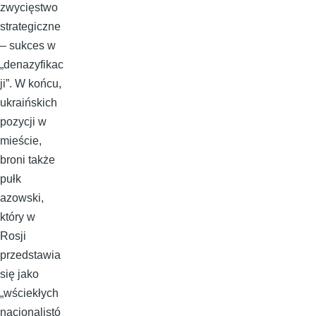
zwycięstwo
strategiczne
– sukces w
„denazyfikac
ji”. W końcu,
ukraińskich
pozycji w
mieście,
broni także
pułk
azowski,
który w
Rosji
przedstawia
się jako
„wściekłych
nacjonalistó