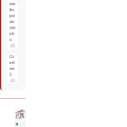
wie
lko
pol
ski
zdz
ich
u
(2)
Cz
esł
aw
2
(1)
s
a