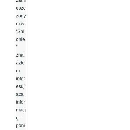
zami
eszc
zony
m w
“Sal
onie
”
znal
azłe
m
inter
esuj
ącą
infor
macj
ę -
poni