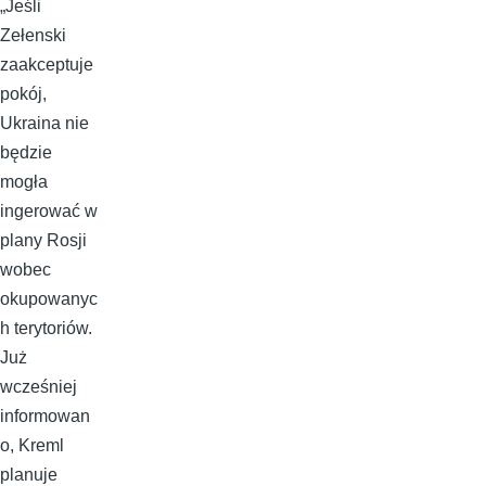
„Jeśli
Zełenski
zaakceptuje
pokój,
Ukraina nie
będzie
mogła
ingerować w
plany Rosji
wobec
okupowanyc
h terytoriów.
Już
wcześniej
informowan
o, Kreml
planuje