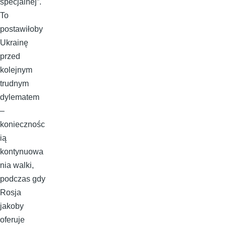
specjalnej”.
To
postawiłoby
Ukrainę
przed
kolejnym
trudnym
dylematem
–
koniecznośc
ią
kontynuowa
nia walki,
podczas gdy
Rosja
jakoby
oferuje