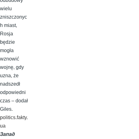
odbudowy
wielu
zniszczonyc
h miast,
Rosja
będzie
mogła
wznowić
wojnę, gdy
uzna, że ​​
nadszedł
odpowiedni
czas – dodał
Giles.
politics.fakty.
ua
Запад