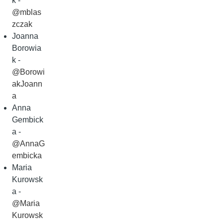
k -
@mblas
zczak
Joanna
Borowia
k -
@Borowi
akJoann
a
Anna
Gembick
a -
@AnnaG
embicka
Maria
Kurowsk
a -
@Maria
Kurowsk