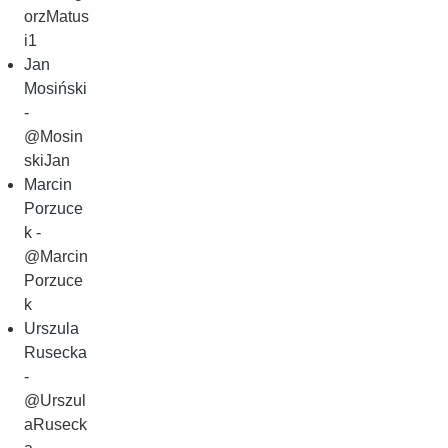
orzMatus
i1
Jan
Mosiński
-
@Mosin
skiJan
Marcin
Porzuce
k -
@Marcin
Porzuce
k
Urszula
Rusecka
-
@Urszul
aRuseck