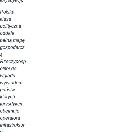
jurysdykcji.
Polska
klasa
polityczna
oddała
pełną mapę
gospodarcz
ą
Rzeczyposp
olitej do
wglądu
wywiadom
państw,
których
jurysdykcja
obejmuje
operatora
infrastruktur