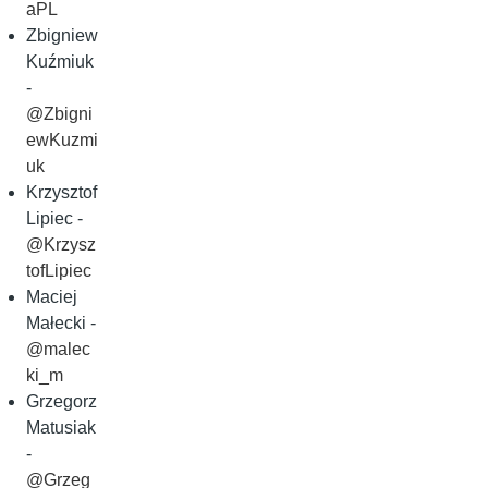
aPL
Zbigniew
Kuźmiuk
-
@Zbigni
ewKuzmi
uk
Krzysztof
Lipiec -
@Krzysz
tofLipiec
Maciej
Małecki -
@malec
ki_m
Grzegorz
Matusiak
-
@Grzeg