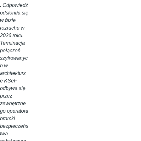
. Odpowiedź
odsłoniła się
w fazie
rozruchu w
2026 roku.
Terminacja
połączeń
szyfrowanyc
h w
architekturz
e KSeF
odbywa się
przez
zewnętrzne
go operatora
bramki
bezpieczeńs
twa