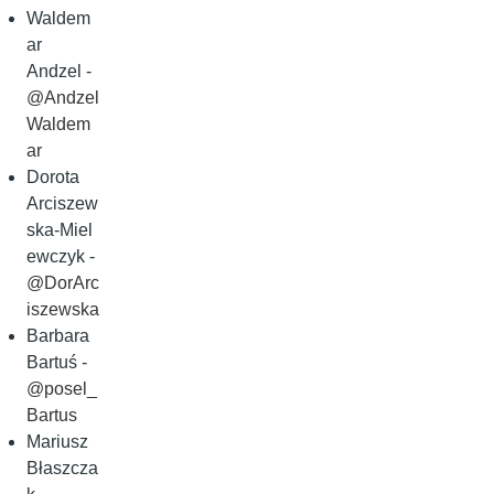
Waldem
ar
Andzel -
@Andzel
Waldem
ar
Dorota
Arciszew
ska‑Miel
ewczyk -
@DorArc
iszewska
Barbara
Bartuś -
@posel_
Bartus
Mariusz
Błaszcza