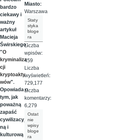
Miasto:
bardzo
Warszawa
ciekawy i
Staty
ważny
styka
artykuł
bloge
ra
Macieja
Świrskiego:
Liczba
"
O
wpisów:
kryminaliza
459
cji
Liczba
kryptoakty
wyświetleń:
wów
".
729,177
Opowiada o
Liczba
tym, jak
komentarzy:
poważną
6,279
zapaść
Ostat
cywilizacyj
nie
wpisy
ną i
bloge
kulturową
ra