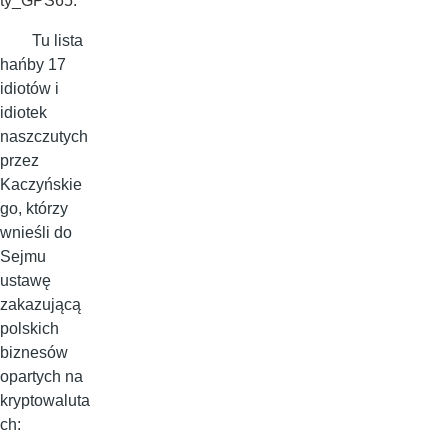
ty_GPS65.
Tu lista
hańby 17
idiotów i
idiotek
naszczutych
przez
Kaczyńskie
go, którzy
wnieśli do
Sejmu
ustawę
zakazującą
polskich
biznesów
opartych na
kryptowaluta
ch: