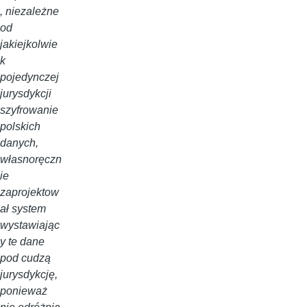
, niezależne
od
jakiejkolwie
k
pojedynczej
jurysdykcji
szyfrowanie
polskich
danych,
własnoręczn
ie
zaprojektow
ał system
wystawiając
y te dane
pod cudzą
jurysdykcję,
ponieważ