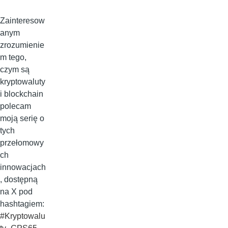
Zainteresow
anym
zrozumienie
m tego,
czym są
kryptowaluty
i blockchain
polecam
moją serię o
tych
przełomowy
ch
innowacjach
, dostępną
na X pod
hashtagiem:
#Kryptowalu