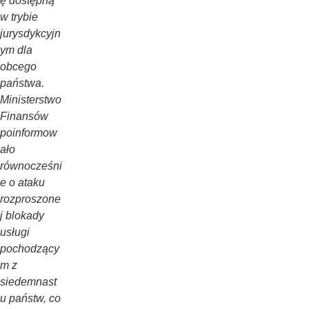
ę dostępną
w trybie
jurysdykcyjn
ym dla
obcego
państwa.
Ministerstwo
Finansów
poinformow
ało
równocześni
e o ataku
rozproszone
j blokady
usługi
pochodzący
m z
siedemnast
u państw, co