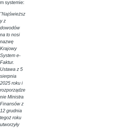
m systemie:
"Najświeższ
y z
dowodów
na to nosi
nazwę
Krajowy
System e-
Faktur.
Ustawa z 5
sierpnia
2025 roku i
rozporządze
nie Ministra
Finansów z
12 grudnia
tegoż roku
utworzyły