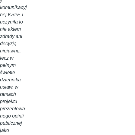
y
komunikacyj
nej KSeF, i
uczyniła to
nie aktem
zdrady ani
decyzją
niejawną,
lecz w
pełnym
świetle
dziennika
ustaw, w
ramach
projektu
prezentowa
nego opinii
publicznej
jako