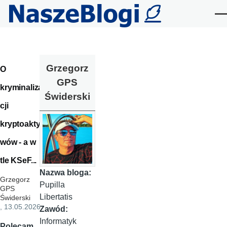
Przejdź do treści
Me
Grzegorz
O
GPS
kryminaliza
Świderski
cji
kryptoakty
wów - a w
tle KSeF...
Nazwa bloga:
Grzegorz
Pupilla
GPS
Libertatis
Świderski
, 13.05.2026
Zawód:
Informatyk
Polecam