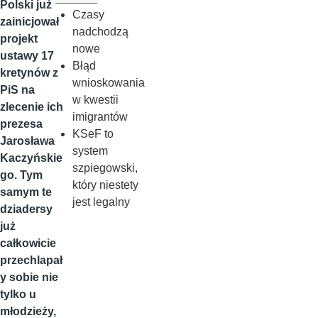
Polski już
Czasy
zainicjował
nadchodzą
projekt
nowe
ustawy 17
Błąd
kretynów z
wnioskowania
PiS na
w kwestii
zlecenie ich
imigrantów
prezesa
KSeF to
Jarosława
system
Kaczyńskie
szpiegowski,
go. Tym
który niestety
samym te
jest legalny
dziadersy
już
całkowicie
przechlapał
y sobie nie
tylko u
młodzieży,