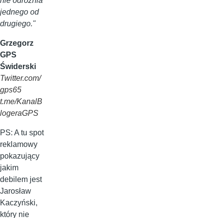
nie odróżnia
jednego od
drugiego."
Grzegorz
GPS
Świderski
Twitter.com/
gps65
t.me/KanalB
logeraGPS
PS: A tu spot
reklamowy
pokazujący
jakim
debilem jest
Jarosław
Kaczyński,
który nie