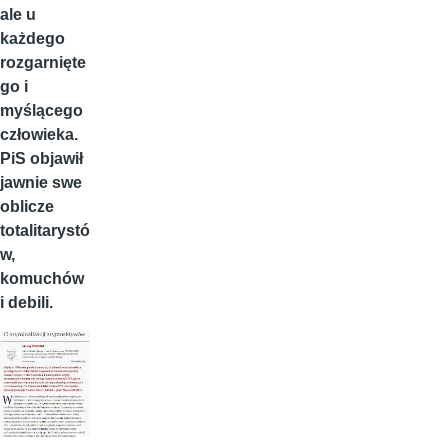
ale u
każdego
rozgarnięte
go i
myślącego
człowieka.
PiS objawił
jawnie swe
oblicze
totalitarystó
w,
komuchów
i debili.