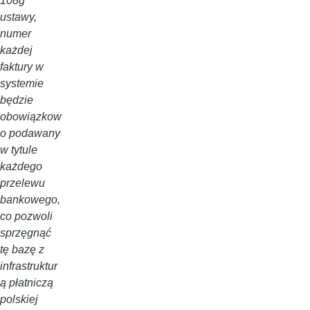
108g
ustawy,
numer
każdej
faktury w
systemie
będzie
obowiązkow
o podawany
w tytule
każdego
przelewu
bankowego,
co pozwoli
sprzęgnąć
tę bazę z
infrastruktur
ą płatniczą
polskiej