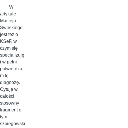
W
artykule
Macieja
Świrskiego
jest też o
KSeF, w
czym się
specjalizuję
i w pełni
potwierdza
m tę
diagnozę.
Cytuję w
całości
stosowny
fragment o
tym
szpiegowski