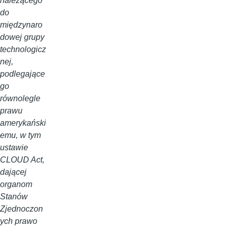
należącego
do
międzynaro
dowej grupy
technologicz
nej,
podlegające
go
równolegle
prawu
amerykański
emu, w tym
ustawie
CLOUD Act,
dającej
organom
Stanów
Zjednoczon
ych prawo