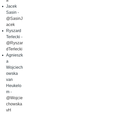
a
Jacek
Sasin -
@SasinJ
acek
Ryszard
Terlecki -
@Ryszar
dTerlecki
Agnieszk
a
Wojciech
owska
van
Heukelo
m -
@Wojcie
chowska
vH