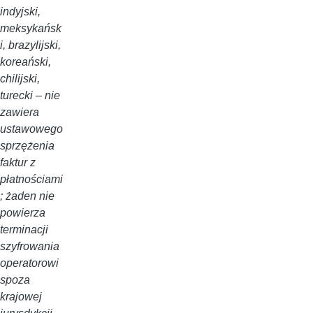
indyjski,
meksykańsk
i, brazylijski,
koreański,
chilijski,
turecki – nie
zawiera
ustawowego
sprzężenia
faktur z
płatnościami
; żaden nie
powierza
terminacji
szyfrowania
operatorowi
spoza
krajowej