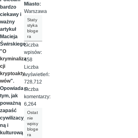
Miasto:
bardzo
Warszawa
ciekawy i
Staty
ważny
styka
artykuł
bloge
ra
Macieja
Świrskiego:
Liczba
"
O
wpisów:
kryminaliza
458
cji
Liczba
kryptoakty
wyświetleń:
wów
".
728,712
Opowiada o
Liczba
tym, jak
komentarzy:
poważną
6,264
zapaść
Ostat
cywilizacyj
nie
wpisy
ną i
bloge
kulturową
ra