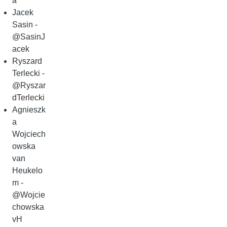
a
Jacek
Sasin -
@SasinJ
acek
Ryszard
Terlecki -
@Ryszar
dTerlecki
Agnieszk
a
Wojciech
owska
van
Heukelo
m -
@Wojcie
chowska
vH