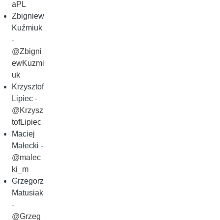
aPL
Zbigniew
Kuźmiuk
-
@Zbigni
ewKuzmi
uk
Krzysztof
Lipiec -
@Krzysz
tofLipiec
Maciej
Małecki -
@malec
ki_m
Grzegorz
Matusiak
-
@Grzeg