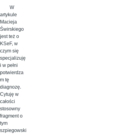
W
artykule
Macieja
Świrskiego
jest też o
KSeF, w
czym się
specjalizuję
i w pełni
potwierdza
m tę
diagnozę.
Cytuję w
całości
stosowny
fragment o
tym
szpiegowski