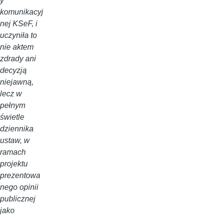
y
komunikacyj
nej KSeF, i
uczyniła to
nie aktem
zdrady ani
decyzją
niejawną,
lecz w
pełnym
świetle
dziennika
ustaw, w
ramach
projektu
prezentowa
nego opinii
publicznej
jako