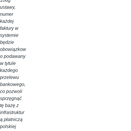
108g
ustawy,
numer
każdej
faktury w
systemie
będzie
obowiązkow
o podawany
w tytule
każdego
przelewu
bankowego,
co pozwoli
sprzęgnąć
tę bazę z
infrastruktur
ą płatniczą
polskiej