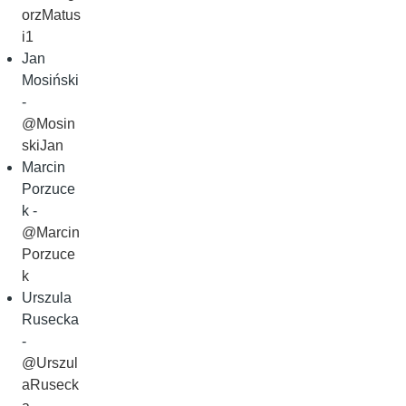
orzMatus
i1
Jan
Mosiński
-
@Mosin
skiJan
Marcin
Porzuce
k -
@Marcin
Porzuce
k
Urszula
Rusecka
-
@Urszul
aRuseck