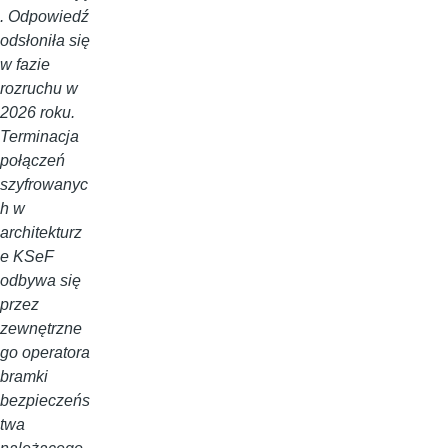
. Odpowiedź
odsłoniła się
w fazie
rozruchu w
2026 roku.
Terminacja
połączeń
szyfrowanyc
h w
architekturz
e KSeF
odbywa się
przez
zewnętrzne
go operatora
bramki
bezpieczeńs
twa