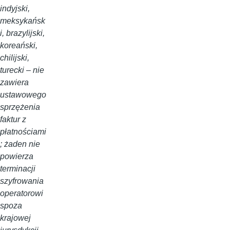
indyjski,
meksykańsk
i, brazylijski,
koreański,
chilijski,
turecki – nie
zawiera
ustawowego
sprzężenia
faktur z
płatnościami
; żaden nie
powierza
terminacji
szyfrowania
operatorowi
spoza
krajowej