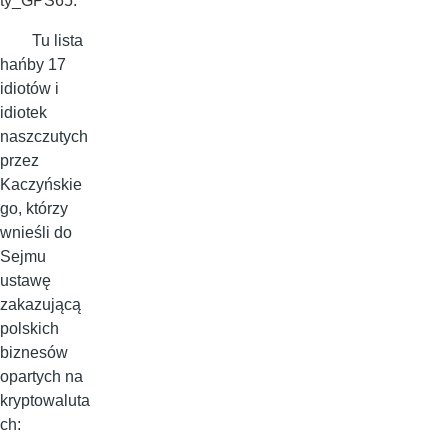
ty_GPS65.
Tu lista
hańby 17
idiotów i
idiotek
naszczutych
przez
Kaczyńskie
go, którzy
wnieśli do
Sejmu
ustawę
zakazującą
polskich
biznesów
opartych na
kryptowaluta
ch: