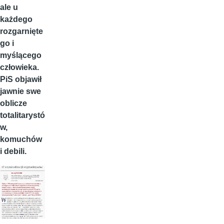
ale u
każdego
rozgarnięte
go i
myślącego
człowieka.
PiS objawił
jawnie swe
oblicze
totalitarystó
w,
komuchów
i debili.