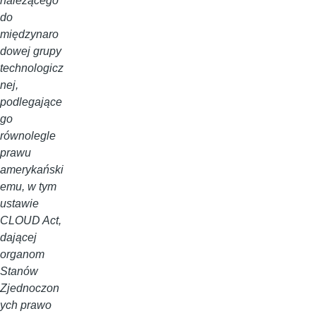
należącego
do
międzynaro
dowej grupy
technologicz
nej,
podlegające
go
równolegle
prawu
amerykański
emu, w tym
ustawie
CLOUD Act,
dającej
organom
Stanów
Zjednoczon
ych prawo