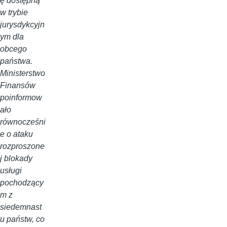
ę dostępną
w trybie
jurysdykcyjn
ym dla
obcego
państwa.
Ministerstwo
Finansów
poinformow
ało
równocześni
e o ataku
rozproszone
j blokady
usługi
pochodzący
m z
siedemnast
u państw, co