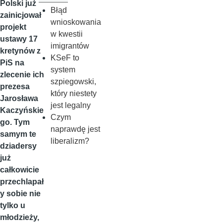
Polski już
Błąd
zainicjował
wnioskowania
projekt
w kwestii
ustawy 17
imigrantów
kretynów z
KSeF to
PiS na
system
zlecenie ich
szpiegowski,
prezesa
który niestety
Jarosława
jest legalny
Kaczyńskie
Czym
go. Tym
naprawdę jest
samym te
liberalizm?
dziadersy
już
całkowicie
przechlapał
y sobie nie
tylko u
młodzieży,