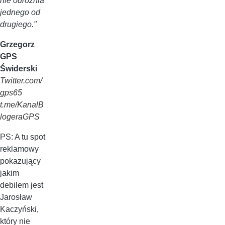
nie odróżnia
jednego od
drugiego."
Grzegorz
GPS
Świderski
Twitter.com/
gps65
t.me/KanalB
logeraGPS
PS: A tu spot
reklamowy
pokazujący
jakim
debilem jest
Jarosław
Kaczyński,
który nie