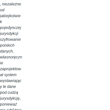
, niezależne
od
jakiejkolwie
k
pojedynczej
jurysdykcji
szyfrowanie
polskich
danych,
własnoręczn
ie
zaprojektow
ał system
wystawiając
y te dane
pod cudzą
jurysdykcję,
ponieważ