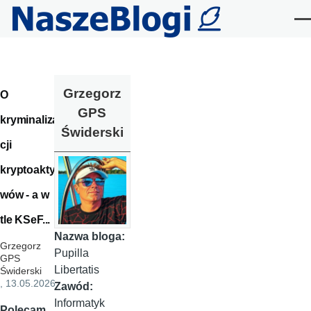
Przejdź do treści
Me
Grzegorz
O
GPS
kryminaliza
Świderski
cji
kryptoakty
wów - a w
tle KSeF...
Nazwa bloga:
Grzegorz
Pupilla
GPS
Libertatis
Świderski
, 13.05.2026
Zawód:
Informatyk
Polecam