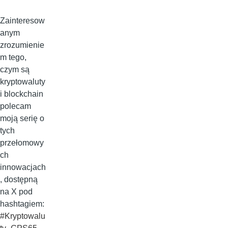
Zainteresow
anym
zrozumienie
m tego,
czym są
kryptowaluty
i blockchain
polecam
moją serię o
tych
przełomowy
ch
innowacjach
, dostępną
na X pod
hashtagiem:
#Kryptowalu