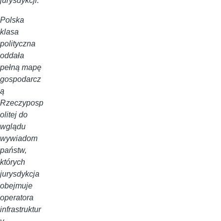
jurysdykcji.
Polska
klasa
polityczna
oddała
pełną mapę
gospodarcz
ą
Rzeczyposp
olitej do
wglądu
wywiadom
państw,
których
jurysdykcja
obejmuje
operatora
infrastruktur