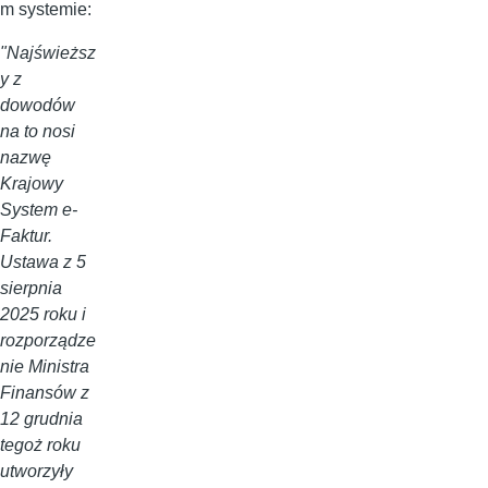
m systemie:
"Najświeższ
y z
dowodów
na to nosi
nazwę
Krajowy
System e-
Faktur.
Ustawa z 5
sierpnia
2025 roku i
rozporządze
nie Ministra
Finansów z
12 grudnia
tegoż roku
utworzyły