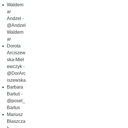
Waldem
ar
Andzel -
@Andzel
Waldem
ar
Dorota
Arciszew
ska‑Miel
ewczyk -
@DorArc
iszewska
Barbara
Bartuś -
@posel_
Bartus
Mariusz
Błaszcza