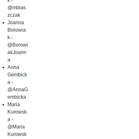
k -
@mblas
zczak
Joanna
Borowia
k -
@Borowi
akJoann
a
Anna
Gembick
a -
@AnnaG
embicka
Maria
Kurowsk
a -
@Maria
Kurowsk