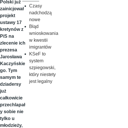
Polski już
Czasy
zainicjował
nadchodzą
projekt
nowe
ustawy 17
Błąd
kretynów z
wnioskowania
PiS na
w kwestii
zlecenie ich
imigrantów
prezesa
KSeF to
Jarosława
system
Kaczyńskie
szpiegowski,
go. Tym
który niestety
samym te
jest legalny
dziadersy
już
całkowicie
przechlapał
y sobie nie
tylko u
młodzieży,