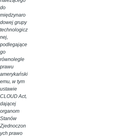
należącego
do
międzynaro
dowej grupy
technologicz
nej,
podlegające
go
równolegle
prawu
amerykański
emu, w tym
ustawie
CLOUD Act,
dającej
organom
Stanów
Zjednoczon
ych prawo