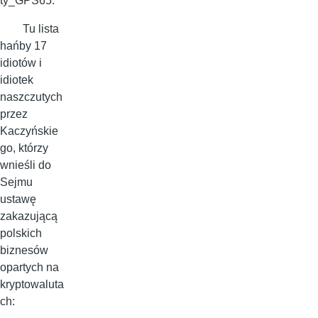
ty_GPS65.
Tu lista
hańby 17
idiotów i
idiotek
naszczutych
przez
Kaczyńskie
go, którzy
wnieśli do
Sejmu
ustawę
zakazującą
polskich
biznesów
opartych na
kryptowaluta
ch: