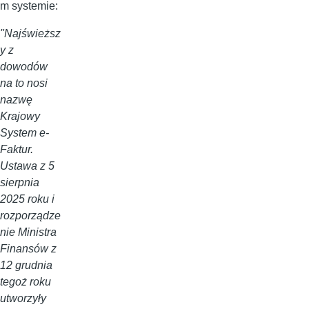
m systemie:
"Najświeższ
y z
dowodów
na to nosi
nazwę
Krajowy
System e-
Faktur.
Ustawa z 5
sierpnia
2025 roku i
rozporządze
nie Ministra
Finansów z
12 grudnia
tegoż roku
utworzyły