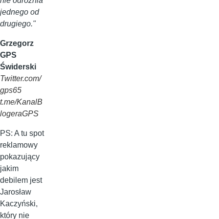
nie odróżnia
jednego od
drugiego."
Grzegorz
GPS
Świderski
Twitter.com/
gps65
t.me/KanalB
logeraGPS
PS: A tu spot
reklamowy
pokazujący
jakim
debilem jest
Jarosław
Kaczyński,
który nie