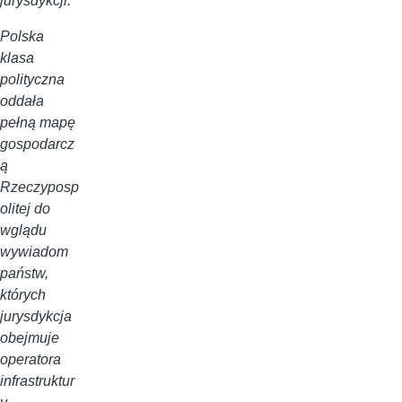
jurysdykcji.
Polska
klasa
polityczna
oddała
pełną mapę
gospodarcz
ą
Rzeczyposp
olitej do
wglądu
wywiadom
państw,
których
jurysdykcja
obejmuje
operatora
infrastruktur