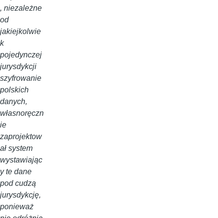
, niezależne
od
jakiejkolwie
k
pojedynczej
jurysdykcji
szyfrowanie
polskich
danych,
własnoręczn
ie
zaprojektow
ał system
wystawiając
y te dane
pod cudzą
jurysdykcję,
ponieważ