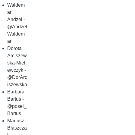
Waldem
ar
Andzel -
@Andzel
Waldem
ar
Dorota
Arciszew
ska‑Miel
ewczyk -
@DorArc
iszewska
Barbara
Bartuś -
@posel_
Bartus
Mariusz
Błaszcza