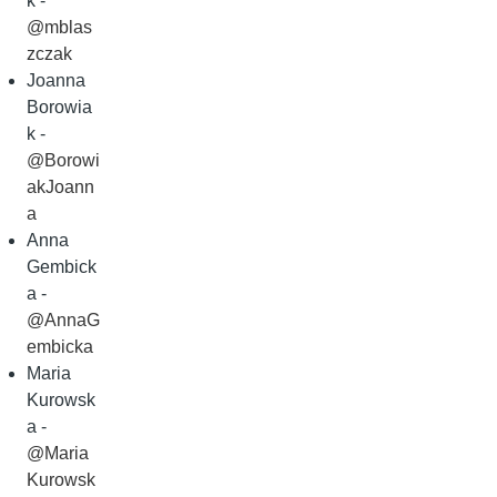
k -
@mblas
zczak
Joanna
Borowia
k -
@Borowi
akJoann
a
Anna
Gembick
a -
@AnnaG
embicka
Maria
Kurowsk
a -
@Maria
Kurowsk