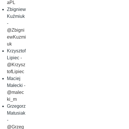
aPL
Zbigniew
Kuźmiuk
-
@Zbigni
ewKuzmi
uk
Krzysztof
Lipiec -
@Krzysz
tofLipiec
Maciej
Małecki -
@malec
ki_m
Grzegorz
Matusiak
-
@Grzeg