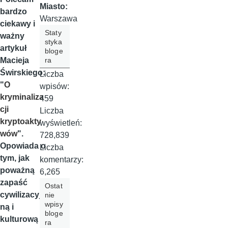
Miasto:
bardzo
Warszawa
ciekawy i
Staty
ważny
styka
artykuł
bloge
ra
Macieja
Świrskiego:
Liczba
"
O
wpisów:
kryminaliza
459
cji
Liczba
kryptoakty
wyświetleń:
wów
".
728,839
Opowiada o
Liczba
tym, jak
komentarzy:
poważną
6,265
zapaść
Ostat
cywilizacyj
nie
wpisy
ną i
bloge
kulturową
ra