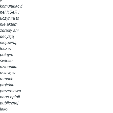
y
komunikacyj
nej KSeF, i
uczyniła to
nie aktem
zdrady ani
decyzją
niejawną,
lecz w
pełnym
świetle
dziennika
ustaw, w
ramach
projektu
prezentowa
nego opinii
publicznej
jako