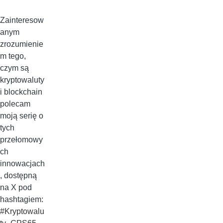
Zainteresow
anym
zrozumienie
m tego,
czym są
kryptowaluty
i blockchain
polecam
moją serię o
tych
przełomowy
ch
innowacjach
, dostępną
na X pod
hashtagiem:
#Kryptowalu