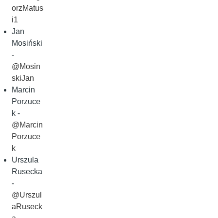
orzMatus
i1
Jan
Mosiński
-
@Mosin
skiJan
Marcin
Porzuce
k -
@Marcin
Porzuce
k
Urszula
Rusecka
-
@Urszul
aRuseck