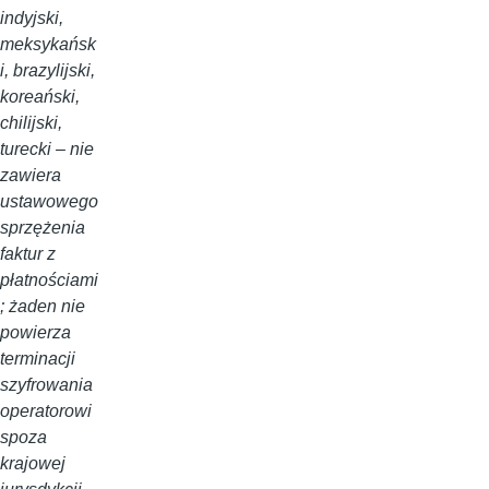
indyjski,
meksykańsk
i, brazylijski,
koreański,
chilijski,
turecki – nie
zawiera
ustawowego
sprzężenia
faktur z
płatnościami
; żaden nie
powierza
terminacji
szyfrowania
operatorowi
spoza
krajowej