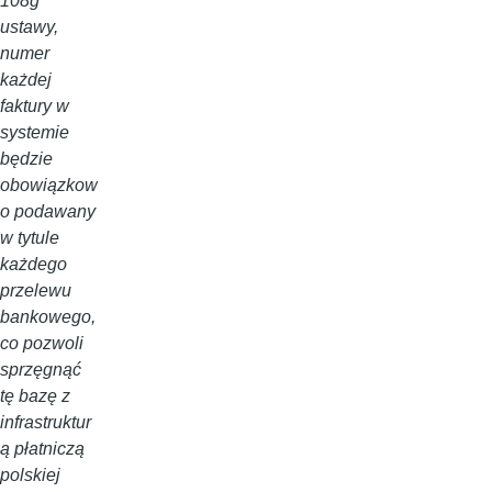
108g
ustawy,
numer
każdej
faktury w
systemie
będzie
obowiązkow
o podawany
w tytule
każdego
przelewu
bankowego,
co pozwoli
sprzęgnąć
tę bazę z
infrastruktur
ą płatniczą
polskiej