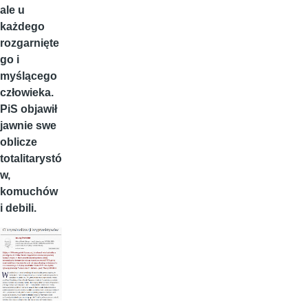
ale u
każdego
rozgarnięte
go i
myślącego
człowieka.
PiS objawił
jawnie swe
oblicze
totalitarystó
w,
komuchów
i debili.