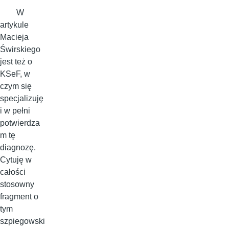
W
artykule
Macieja
Świrskiego
jest też o
KSeF, w
czym się
specjalizuję
i w pełni
potwierdza
m tę
diagnozę.
Cytuję w
całości
stosowny
fragment o
tym
szpiegowski