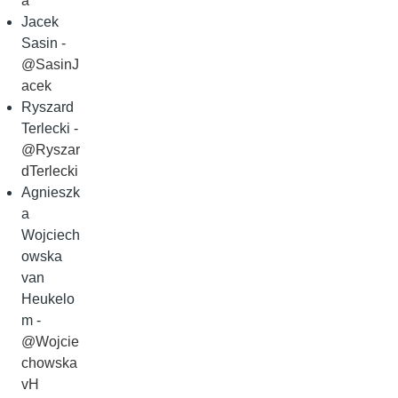
a
Jacek
Sasin -
@SasinJ
acek
Ryszard
Terlecki -
@Ryszar
dTerlecki
Agnieszk
a
Wojciech
owska
van
Heukelo
m -
@Wojcie
chowska
vH