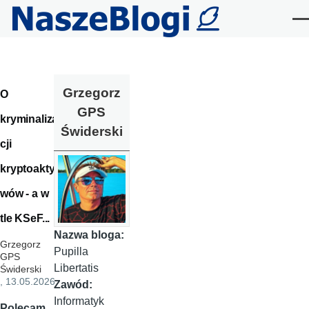
Przejdź do treści
Me
Grzegorz
O
GPS
kryminaliza
Świderski
cji
kryptoakty
wów - a w
tle KSeF...
Nazwa bloga:
Grzegorz
Pupilla
GPS
Libertatis
Świderski
, 13.05.2026
Zawód:
Informatyk
Polecam