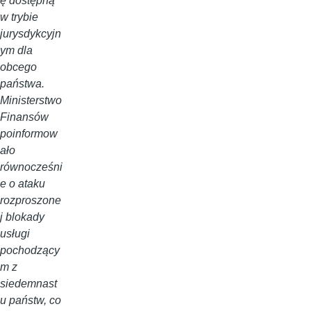
ę dostępną
w trybie
jurysdykcyjn
ym dla
obcego
państwa.
Ministerstwo
Finansów
poinformow
ało
równocześni
e o ataku
rozproszone
j blokady
usługi
pochodzący
m z
siedemnast
u państw, co