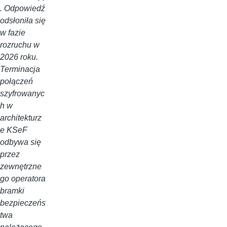
. Odpowiedź
odsłoniła się
w fazie
rozruchu w
2026 roku.
Terminacja
połączeń
szyfrowanyc
h w
architekturz
e KSeF
odbywa się
przez
zewnętrzne
go operatora
bramki
bezpieczeńs
twa