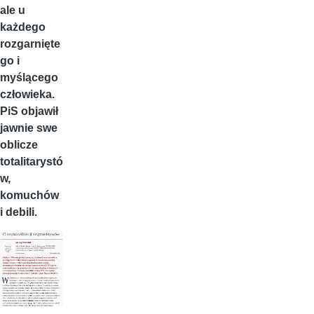
ale u
każdego
rozgarnięte
go i
myślącego
człowieka.
PiS objawił
jawnie swe
oblicze
totalitarystó
w,
komuchów
i debili.