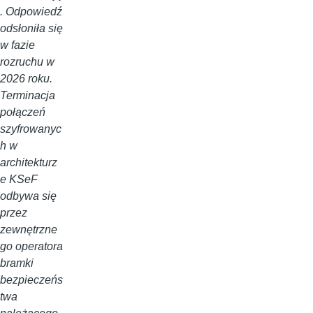
. Odpowiedź
odsłoniła się
w fazie
rozruchu w
2026 roku.
Terminacja
połączeń
szyfrowanyc
h w
architekturz
e KSeF
odbywa się
przez
zewnętrzne
go operatora
bramki
bezpieczeńs
twa