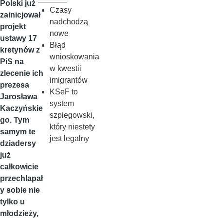
Polski już
Czasy
zainicjował
nadchodzą
projekt
nowe
ustawy 17
Błąd
kretynów z
wnioskowania
PiS na
w kwestii
zlecenie ich
imigrantów
prezesa
KSeF to
Jarosława
system
Kaczyńskie
szpiegowski,
go. Tym
który niestety
samym te
jest legalny
dziadersy
już
całkowicie
przechlapał
y sobie nie
tylko u
młodzieży,