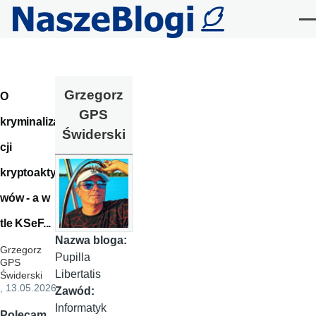
Przejdź do treści
Me
Grzegorz
O
GPS
kryminaliza
Świderski
cji
kryptoakty
wów - a w
tle KSeF...
Nazwa bloga:
Grzegorz
Pupilla
GPS
Libertatis
Świderski
, 13.05.2026
Zawód:
Informatyk
Polecam