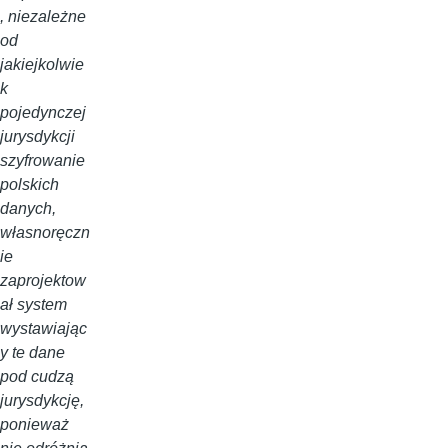
, niezależne
od
jakiejkolwie
k
pojedynczej
jurysdykcji
szyfrowanie
polskich
danych,
własnoręczn
ie
zaprojektow
ał system
wystawiając
y te dane
pod cudzą
jurysdykcję,
ponieważ