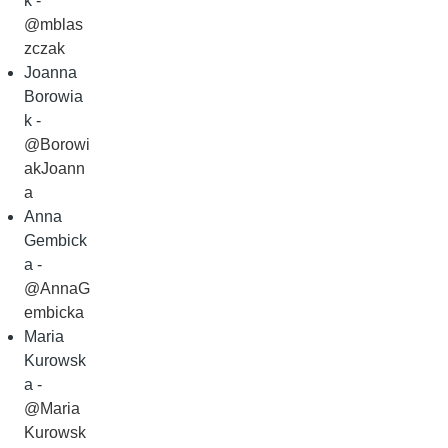
k -
@mblas
zczak
Joanna
Borowia
k -
@Borowi
akJoann
a
Anna
Gembick
a -
@AnnaG
embicka
Maria
Kurowsk
a -
@Maria
Kurowsk