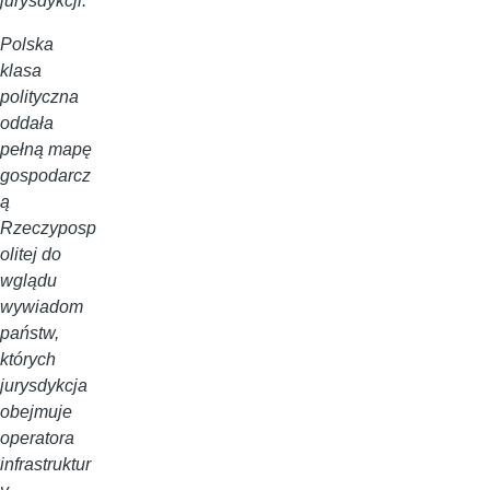
jurysdykcji.
Polska
klasa
polityczna
oddała
pełną mapę
gospodarcz
ą
Rzeczyposp
olitej do
wglądu
wywiadom
państw,
których
jurysdykcja
obejmuje
operatora
infrastruktur