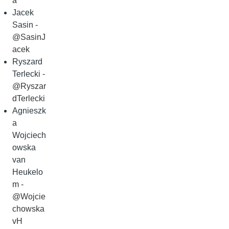
a
Jacek
Sasin -
@SasinJ
acek
Ryszard
Terlecki -
@Ryszar
dTerlecki
Agnieszk
a
Wojciech
owska
van
Heukelo
m -
@Wojcie
chowska
vH