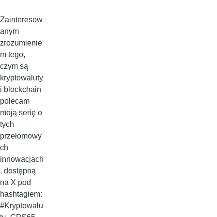
Zainteresow
anym
zrozumienie
m tego,
czym są
kryptowaluty
i blockchain
polecam
moją serię o
tych
przełomowy
ch
innowacjach
, dostępną
na X pod
hashtagiem:
#Kryptowalu