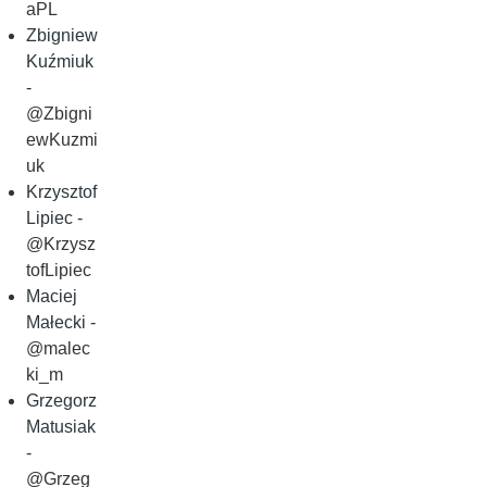
aPL
Zbigniew
Kuźmiuk
-
@Zbigni
ewKuzmi
uk
Krzysztof
Lipiec -
@Krzysz
tofLipiec
Maciej
Małecki -
@malec
ki_m
Grzegorz
Matusiak
-
@Grzeg