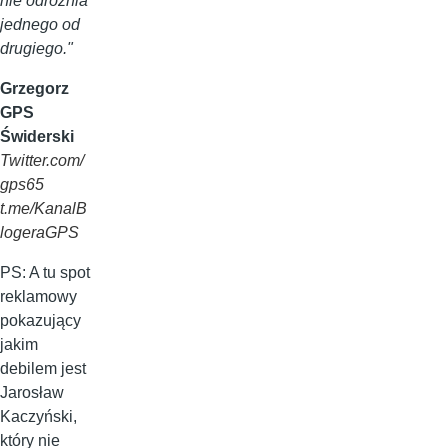
nie odróżnia
jednego od
drugiego."
Grzegorz
GPS
Świderski
Twitter.com/
gps65
t.me/KanalB
logeraGPS
PS: A tu spot
reklamowy
pokazujący
jakim
debilem jest
Jarosław
Kaczyński,
który nie