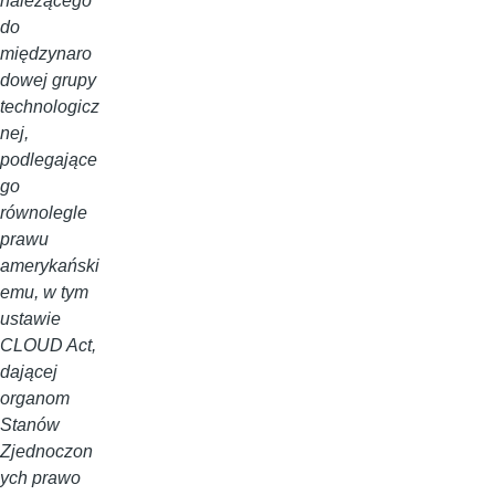
należącego
do
międzynaro
dowej grupy
technologicz
nej,
podlegające
go
równolegle
prawu
amerykański
emu, w tym
ustawie
CLOUD Act,
dającej
organom
Stanów
Zjednoczon
ych prawo