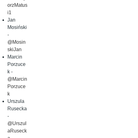
orzMatus
i1
Jan
Mosiński
-
@Mosin
skiJan
Marcin
Porzuce
k -
@Marcin
Porzuce
k
Urszula
Rusecka
-
@Urszul
aRuseck