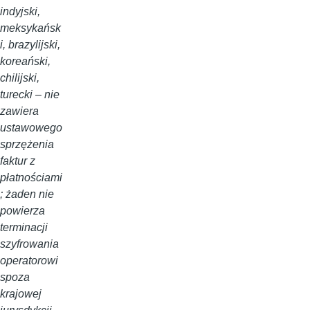
indyjski,
meksykańsk
i, brazylijski,
koreański,
chilijski,
turecki – nie
zawiera
ustawowego
sprzężenia
faktur z
płatnościami
; żaden nie
powierza
terminacji
szyfrowania
operatorowi
spoza
krajowej