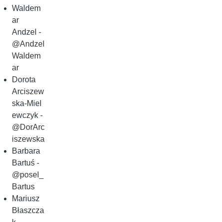
Waldem
ar
Andzel -
@Andzel
Waldem
ar
Dorota
Arciszew
ska‑Miel
ewczyk -
@DorArc
iszewska
Barbara
Bartuś -
@posel_
Bartus
Mariusz
Błaszcza