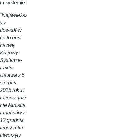
m systemie:
"Najświeższ
y z
dowodów
na to nosi
nazwę
Krajowy
System e-
Faktur.
Ustawa z 5
sierpnia
2025 roku i
rozporządze
nie Ministra
Finansów z
12 grudnia
tegoż roku
utworzyły