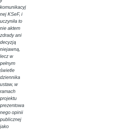
y
komunikacyj
nej KSeF, i
uczyniła to
nie aktem
zdrady ani
decyzją
niejawną,
lecz w
pełnym
świetle
dziennika
ustaw, w
ramach
projektu
prezentowa
nego opinii
publicznej
jako