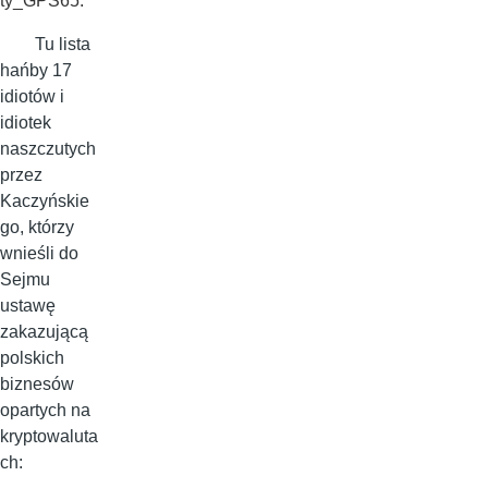
ty_GPS65.
Tu lista
hańby 17
idiotów i
idiotek
naszczutych
przez
Kaczyńskie
go, którzy
wnieśli do
Sejmu
ustawę
zakazującą
polskich
biznesów
opartych na
kryptowaluta
ch: