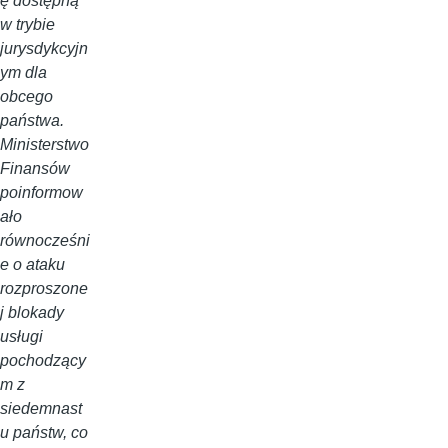
ę dostępną
w trybie
jurysdykcyjn
ym dla
obcego
państwa.
Ministerstwo
Finansów
poinformow
ało
równocześni
e o ataku
rozproszone
j blokady
usługi
pochodzący
m z
siedemnast
u państw, co