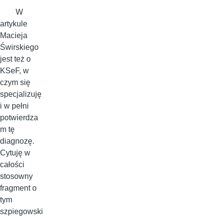
W
artykule
Macieja
Świrskiego
jest też o
KSeF, w
czym się
specjalizuję
i w pełni
potwierdza
m tę
diagnozę.
Cytuję w
całości
stosowny
fragment o
tym
szpiegowski