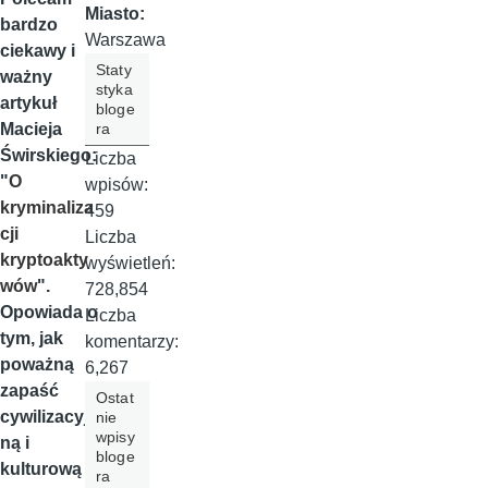
Miasto:
bardzo
Warszawa
ciekawy i
Staty
ważny
styka
artykuł
bloge
ra
Macieja
Świrskiego:
Liczba
"
O
wpisów:
kryminaliza
459
cji
Liczba
kryptoakty
wyświetleń:
wów
".
728,854
Opowiada o
Liczba
tym, jak
komentarzy:
poważną
6,267
zapaść
Ostat
cywilizacyj
nie
wpisy
ną i
bloge
kulturową
ra