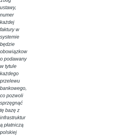
108g
ustawy,
numer
każdej
faktury w
systemie
będzie
obowiązkow
o podawany
w tytule
każdego
przelewu
bankowego,
co pozwoli
sprzęgnąć
tę bazę z
infrastruktur
ą płatniczą
polskiej