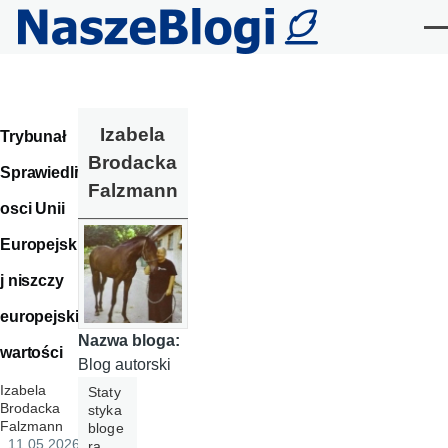
Przejdź do treści
Me
Izabela
Trybunał
Brodacka
Sprawiedliw
Falzmann
osci Unii
Europejskie
j niszczy
europejskie
Nazwa bloga:
wartości
Blog autorski
Izabela
Staty
Brodacka
styka
Falzmann
bloge
, 11.05.2026
ra