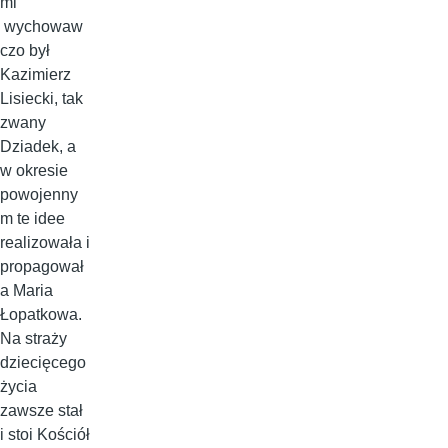
mi
wychowaw
czo był
Kazimierz
Lisiecki, tak
zwany
Dziadek, a
w okresie
powojenny
m te idee
realizowała i
propagował
a Maria
Łopatkowa.
Na straży
dziecięcego
życia
zawsze stał
i stoi Kościół