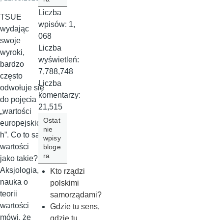
Liczba
TSUE
wpisów:
1,
wydając
068
swoje
Liczba
wyroki,
wyświetleń:
bardzo
7,788,748
często
Liczba
odwołuje się
komentarzy:
do pojęcia
21,515
„wartości
Ostat
europejskic
nie
h”. Co to są
wpisy
wartości
bloge
ra
jako takie?
Aksjologia,
Kto rządzi
nauka o
polskimi
teorii
samorządami?
wartości
Gdzie tu sens,
mówi, że
gdzie tu