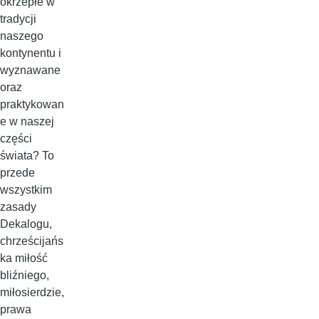
okrzepłe w
tradycji
naszego
kontynentu i
wyznawane
oraz
praktykowan
e w naszej
części
świata? To
przede
wszystkim
zasady
Dekalogu,
chrześcijańs
ka miłość
bliźniego,
miłosierdzie,
prawa