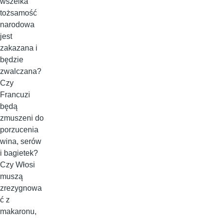
wszelka
tożsamość
narodowa
jest
zakazana i
będzie
zwalczana?
Czy
Francuzi
będą
zmuszeni do
porzucenia
wina, serów
i bagietek?
Czy Włosi
muszą
zrezygnowa
ć z
makaronu,