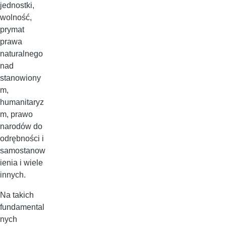
jednostki,
wolność,
prymat
prawa
naturalnego
nad
stanowiony
m,
humanitaryz
m, prawo
narodów do
odrębności i
samostanow
ienia i wiele
innych.
Na takich
fundamental
nych