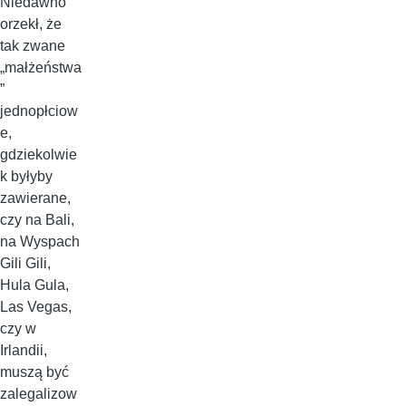
Niedawno
orzekł, że
tak zwane
„małżeństwa
”
jednopłciow
e,
gdziekolwie
k byłyby
zawierane,
czy na Bali,
na Wyspach
Gili Gili,
Hula Gula,
Las Vegas,
czy w
Irlandii,
muszą być
zalegalizow