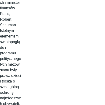
ch i minister
finansów
Francji,
Robert
Schuman.
Istotnym
elementem
światopoglą
du i
programu
politycznego
tych mężów
stanu były
prawa dzieci
i troska o
szczególną
ochronę
najmłodszyc
h obywateli.