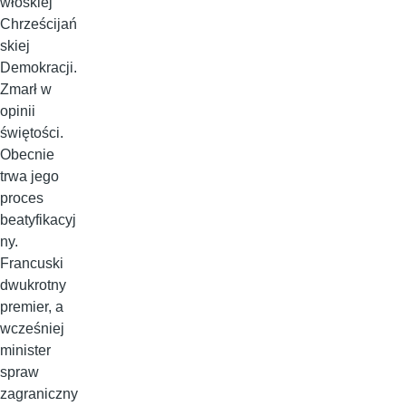
włoskiej
Chrześcijań
skiej
Demokracji.
Zmarł w
opinii
świętości.
Obecnie
trwa jego
proces
beatyfikacyj
ny.
Francuski
dwukrotny
premier, a
wcześniej
minister
spraw
zagraniczny