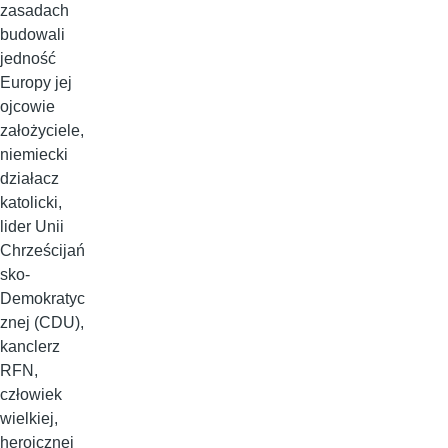
zasadach
budowali
jedność
Europy jej
ojcowie
założyciele,
niemiecki
działacz
katolicki,
lider Unii
Chrześcijań
sko-
Demokratyc
znej (CDU),
kanclerz
RFN,
człowiek
wielkiej,
heroicznej