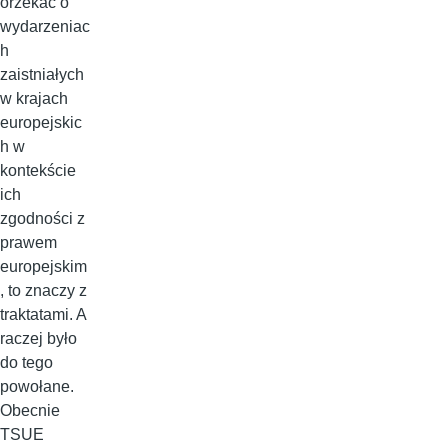
orzekać o
wydarzeniac
h
zaistniałych
w krajach
europejskic
h w
kontekście
ich
zgodności z
prawem
europejskim
, to znaczy z
traktatami. A
raczej było
do tego
powołane.
Obecnie
TSUE