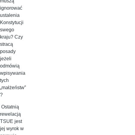
muszą
ignorować
ustalenia
Konstytucji
swego
kraju? Czy
stracą
posady
jeżeli
odmówią
wpisywania
tych
„małżeństw”
?
Ostatnią
rewelacją
TSUE jest
jej wyrok w