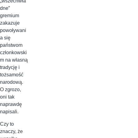
„wszechwła
dne”
gremium
zakazuje
powoływani
a się
państwom
członkowski
m na własną
tradycję i
tożsamość
narodową.
O zgrozo,
oni tak
naprawdę
napisali.
Czy to
znaczy, że