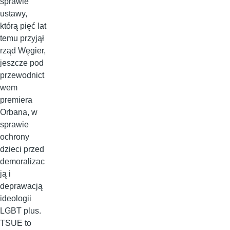
sprawie
ustawy,
którą pięć lat
temu przyjął
rząd Węgier,
jeszcze pod
przewodnict
wem
premiera
Orbana, w
sprawie
ochrony
dzieci przed
demoralizac
ją i
deprawacją
ideologii
LGBT plus.
TSUE to