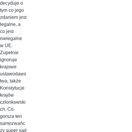
decyduje o
tym co jego
zdaniem jest
legalne, a
co jest
nielegalne
w UE.
Zupełnie
ignoruje
krajowe
ustawodaws
twa, także
Konstytucje
krajów
członkowski
ch. Co
gorsza ten
samozwańc
zy super sąd