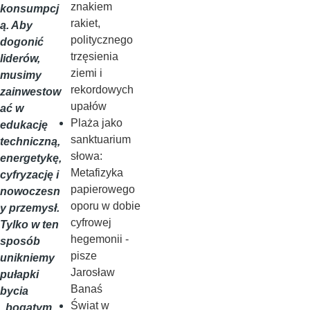
znakiem
konsumpcj
rakiet,
ą. Aby
politycznego
dogonić
trzęsienia
liderów,
ziemi i
musimy
rekordowych
zainwestow
upałów
ać w
Plaża jako
edukację
sanktuarium
techniczną,
słowa:
energetykę,
Metafizyka
cyfryzację i
papierowego
nowoczesn
oporu w dobie
y przemysł.
cyfrowej
Tylko w ten
hegemonii -
sposób
pisze
unikniemy
Jarosław
pułapki
Banaś
bycia
Świat w
„bogatym