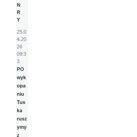
N
R
Y
25.0
4.20
26
09:3
3
PO
wyk
opa
niu
Tus
ka
rusz
ymy
z