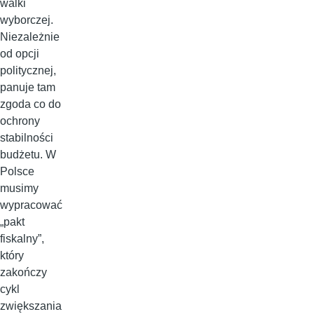
walki
wyborczej.
Niezależnie
od opcji
politycznej,
panuje tam
zgoda co do
ochrony
stabilności
budżetu. W
Polsce
musimy
wypracować
„pakt
fiskalny”,
który
zakończy
cykl
zwiększania