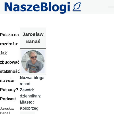
Przejdź do treści
Me
Jarosław
Polska na
Banaś
rozdrożu:
Jak
zbudować
stabilność
Nazwa bloga:
na wzór
report
Północy?
Zawód:
dziennikarz
Podcast.
Miasto:
Kołobrzeg
Jarosław
Banaś