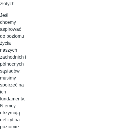
złotych.
Jeśli
chcemy
aspirować
do poziomu
życia
naszych
zachodnich i
północnych
sąsiadów,
musimy
spojrzeć na
ich
fundamenty.
Niemcy
utrzymują
deficyt na
poziomie