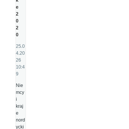
k
e
2
0
2
0
25.0
4.20
26
10:4
9
Nie
mcy
i
kraj
e
nord
ycki