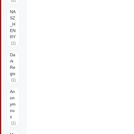
(2)
NA
SZ
_H
EN
RY
(1)
Da
rk
Re
gis
(1)
An
on
ym
ou
s
(1)