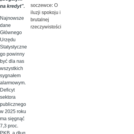
soczewce: O
na kredyt”.
iluzji spokoju i
Najnowsze
brutalnej
dane
rzeczywistości
Głównego
Urzędu
Statystyczne
go powinny
być dla nas
wszystkich
sygnałem
alarmowym.
Deficyt
sektora
publicznego
w 2025 roku
ma sięgnąć
7,3 proc.
PKB, a dług