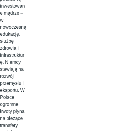
inwestowan
e mądrze –
w
nowoczesną
edukację,
służbę
zdrowia i
infrastruktur
ę. Niemcy
stawiają na
rozwój
przemysłu i
eksportu. W
Polsce
ogromne
kwoty płyną
na bieżące
transfery