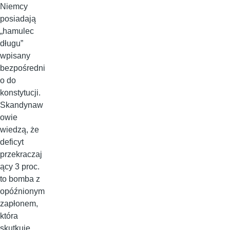
Niemcy
posiadają
„hamulec
długu”
wpisany
bezpośredni
o do
konstytucji.
Skandynaw
owie
wiedzą, że
deficyt
przekraczaj
ący 3 proc.
to bomba z
opóźnionym
zapłonem,
która
skutkuje