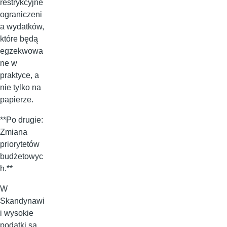
restrykcyjne
ograniczeni
a wydatków,
które będą
egzekwowa
ne w
praktyce, a
nie tylko na
papierze.
**Po drugie:
Zmiana
priorytetów
budżetowyc
h.**
W
Skandynawi
i wysokie
podatki są