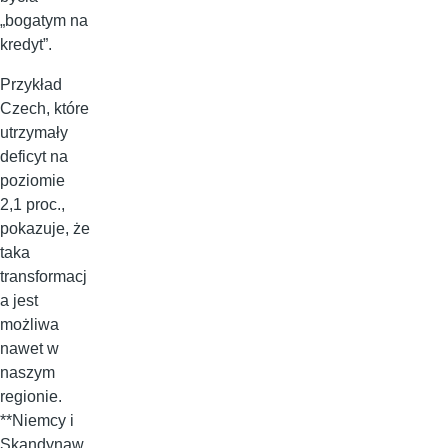
„bogatym na
kredyt”.
Przykład
Czech, które
utrzymały
deficyt na
poziomie
2,1 proc.,
pokazuje, że
taka
transformacj
a jest
możliwa
nawet w
naszym
regionie.
**Niemcy i
Skandynaw