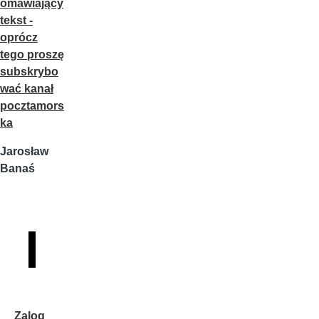
omawiający
tekst -
oprócz
tego proszę
subskrybo
wać kanał
pocztamors
ka
Jarosław
Banaś
Zalog