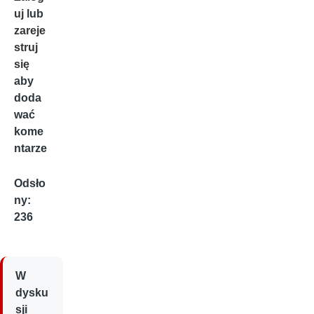
uj
lub
zareje
struj
się
aby
doda
wać
kome
ntarze
Odsło
ny:
236
W
dysku
sji