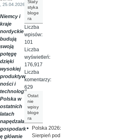
Staty
, 25.04.2026
styka
bloge
Niemcy i
ra
kraje
Liczba
nordyckie
wpisów:
budują
101
swoją
Liczba
potęgę
wyświetleń:
dzięki
176,917
wysokiej
Liczba
produktyw
komentarzy:
ności i
629
technologii.
Ostat
Polska w
nie
ostatnich
wpisy
bloge
latach
ra
napędzała
Polska 2026:
gospodark
Sierpień pod
ę głównie