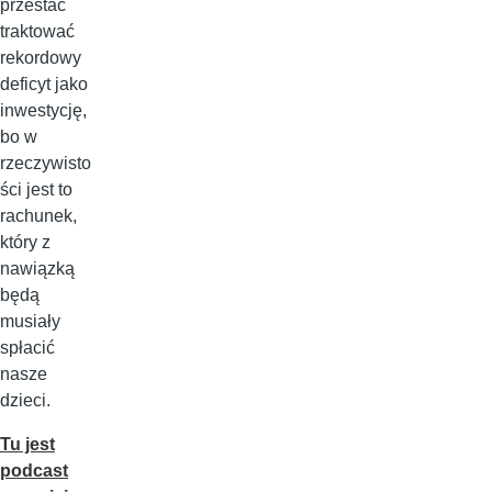
przestać
traktować
rekordowy
deficyt jako
inwestycję,
bo w
rzeczywisto
ści jest to
rachunek,
który z
nawiązką
będą
musiały
spłacić
nasze
dzieci.
Tu jest
podcast