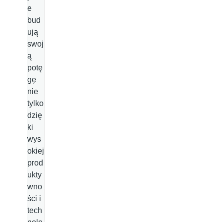
e
bud
ują
swoj
ą
potę
gę
nie
tylko
dzię
ki
wys
okiej
prod
ukty
wno
ści i
tech