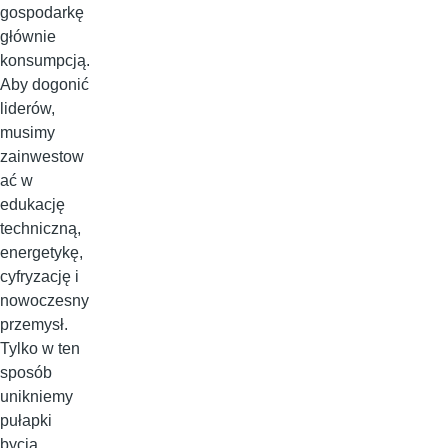
gospodarkę
głównie
konsumpcją.
Aby dogonić
liderów,
musimy
zainwestow
ać w
edukację
techniczną,
energetykę,
cyfryzację i
nowoczesny
przemysł.
Tylko w ten
sposób
unikniemy
pułapki
bycia