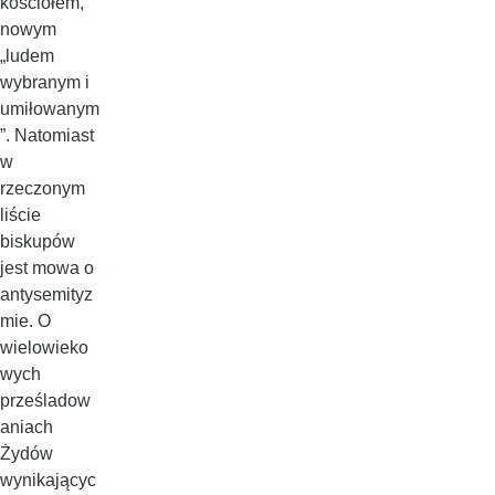
kościołem,
nowym
„ludem
wybranym i
umiłowanym
”. Natomiast
w
rzeczonym
liście
biskupów
jest mowa o
antysemityz
mie. O
wielowieko
wych
prześladow
aniach
Żydów
wynikającyc