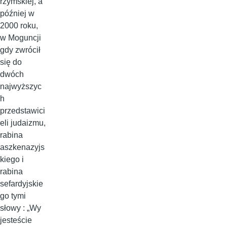
rzymskiej, a
później w
2000 roku,
w Moguncji
gdy zwrócił
się do
dwóch
najwyższyc
h
przedstawici
eli judaizmu,
rabina
aszkenazyjs
kiego i
rabina
sefardyjskie
go tymi
słowy : „Wy
jesteście