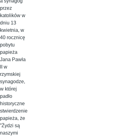
a synagog
przez
katolików w
dniu 13
kwietnia, w
40 rocznicę
pobytu
papieża
Jana Pawła
II w
rzymskiej
synagodze,
w której
padło
historyczne
stwierdzenie
papieża, że
”Żydzi są
naszymi