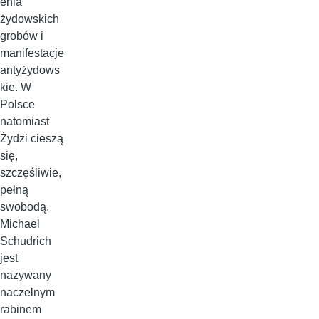
enia
żydowskich
grobów i
manifestacje
antyżydows
kie. W
Polsce
natomiast
Żydzi cieszą
się,
szczęśliwie,
pełną
swobodą.
Michael
Schudrich
jest
nazywany
naczelnym
rabinem