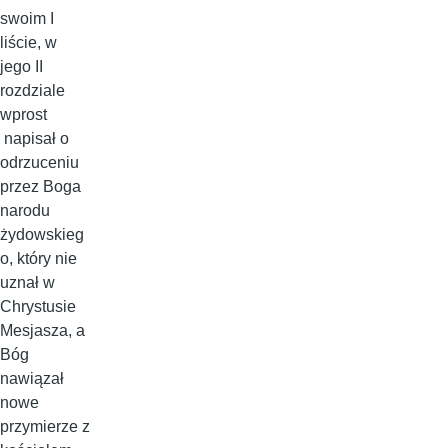
swoim I
liście, w
jego II
rozdziale
wprost
napisał o
odrzuceniu
przez Boga
narodu
żydowskieg
o, który nie
uznał w
Chrystusie
Mesjasza, a
Bóg
nawiązał
nowe
przymierze z