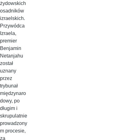
żydowskich
osadników
izraelskich.
Przywódca
Izraela,
premier
Benjamin
Netanjahu
został
uznany
przez
trybunał
międzynaro
dowy, po
długim i
skrupulatnie
prowadzony
m procesie,
za