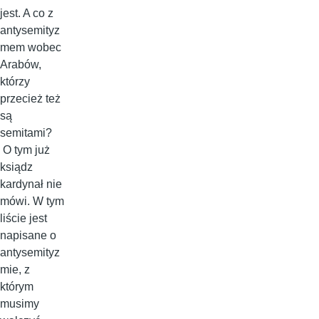
jest. A co z
antysemityz
mem wobec
Arabów,
którzy
przecież też
są
semitami?
O tym już
ksiądz
kardynał nie
mówi. W tym
liście jest
napisane o
antysemityz
mie, z
którym
musimy