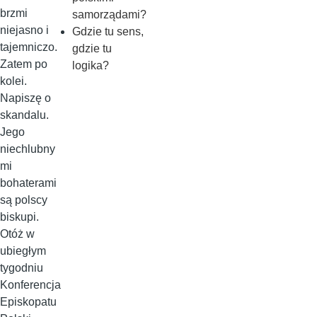
brzmi
samorządami?
niejasno i
Gdzie tu sens,
tajemniczo.
gdzie tu
Zatem po
logika?
kolei.
Napiszę o
skandalu.
Jego
niechlubny
mi
bohaterami
są polscy
biskupi.
Otóż w
ubiegłym
tygodniu
Konferencja
Episkopatu