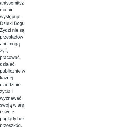
antysemityz
mu nie
występuje.
Dzięki Bogu
Żydzi nie są
prześladow
ani, mogą
żyć,
pracować,
działać
publicznie w
każdej
dziedzinie
życia i
wyznawać
swoją wiarę
i swoje
poglądy bez
przeszkód.