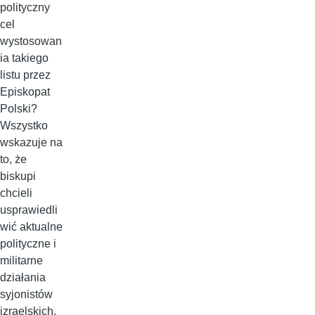
polityczny
cel
wystosowan
ia takiego
listu przez
Episkopat
Polski?
Wszystko
wskazuje na
to, że
biskupi
chcieli
usprawiedli
wić aktualne
polityczne i
militarne
działania
syjonistów
izraelskich.