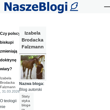
Przejdź do treści
Me
Izabela
Czy polscy
Brodacka
biskupi
Falzmann
zmieniają
doktrynę
wiary?
Izabela
Brodacka
Nazwa bloga:
Falzmann
Blog autorski
, 31.03.2026
Staty
styka
O teologii
bloge
nie
ra