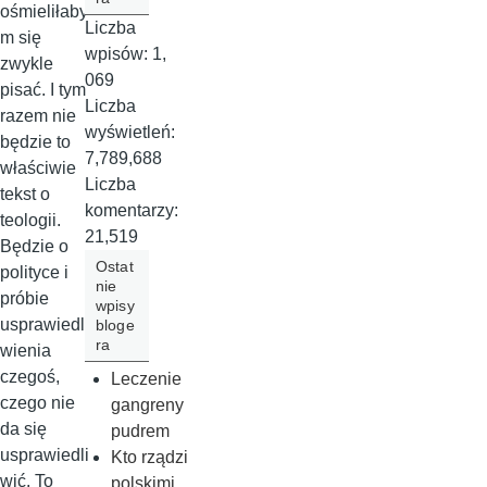
ośmieliłaby
Liczba
m się
wpisów:
1,
zwykle
069
pisać. I tym
Liczba
razem nie
wyświetleń:
będzie to
7,789,688
właściwie
Liczba
tekst o
komentarzy:
teologii.
21,519
Będzie o
Ostat
polityce i
nie
próbie
wpisy
usprawiedli
bloge
ra
wienia
czegoś,
Leczenie
czego nie
gangreny
da się
pudrem
usprawiedli
Kto rządzi
wić. To
polskimi