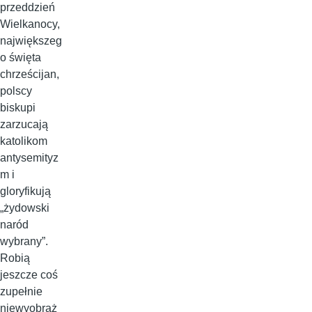
przeddzień
Wielkanocy,
największeg
o święta
chrześcijan,
polscy
biskupi
zarzucają
katolikom
antysemityz
m i
gloryfikują
„żydowski
naród
wybrany”.
Robią
jeszcze coś
zupełnie
niewyobraż