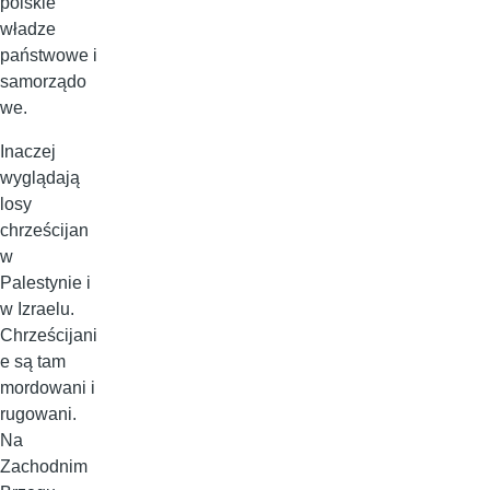
polskie
władze
państwowe i
samorządo
we.
Inaczej
wyglądają
losy
chrześcijan
w
Palestynie i
w Izraelu.
Chrześcijani
e są tam
mordowani i
rugowani.
Na
Zachodnim