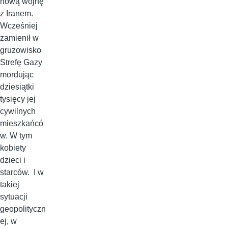
nową wojnę
z Iranem.
Wcześniej
zamienił w
gruzowisko
Strefę Gazy
mordując
dziesiątki
tysięcy jej
cywilnych
mieszkańcó
w. W tym
kobiety
dzieci i
starców. I w
takiej
sytuacji
geopolityczn
ej, w