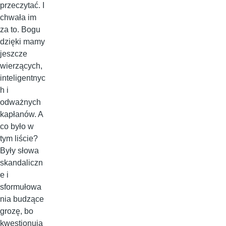
przeczytać. I
chwała im
za to. Bogu
dzięki mamy
jeszcze
wierzących,
inteligentnyc
h i
odważnych
kapłanów. A
co było w
tym liście?
Były słowa
skandaliczn
e i
sformułowa
nia budzące
grozę, bo
kwestionują