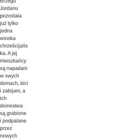
Brzegu
Jordanu
pozostała
już tylko
jedna
wioska
chrześcijańs
ka. A jej
mieszkańcy
są napadani
w swych
domach, bici
i zabijani, a
ich
domostwa
są grabione
i podpalane
przez
nowych