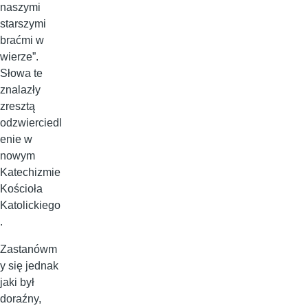
naszymi
starszymi
braćmi w
wierze”.
Słowa te
znalazły
zresztą
odzwierciedl
enie w
nowym
Katechizmie
Kościoła
Katolickiego
.
Zastanówm
y się jednak
jaki był
doraźny,