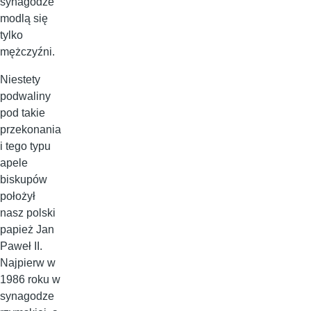
synagodze
modlą się
tylko
mężczyźni.
Niestety
podwaliny
pod takie
przekonania
i tego typu
apele
biskupów
położył
nasz polski
papież Jan
Paweł II.
Najpierw w
1986 roku w
synagodze