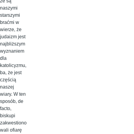
że są
naszymi
starszymi
braćmi w
wierze, że
judaizm jest
najbliższym
wyznaniem
dla
katolicyzmu,
ba, że jest
częścią
naszej
wiary. W ten
sposób, de
facto,
biskupi
zakwestiono
wali ofiarę