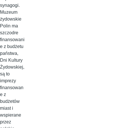
synagogi.
Muzeum
żydowskie
Polin ma
szczodre
finansowani
e z budżetu
państwa,
Dni Kultury
Żydowskiej,
są to
imprezy
finansowan
e z
budżetów
miast i
wspierane
przez