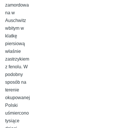
zamordowa
na w
Auschwitz
wbitym w
klatkę
piersiową
właśnie
zastrzykiem
z fenolu. W
podobny
sposób na
terenie
okupowanej
Polski
uśmiercono
tysiące