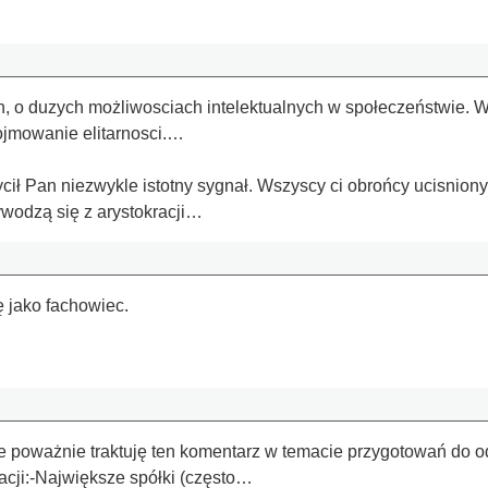
ch, o duzych możliwosciach intelektualnych w społeczeństwie. 
pojmowanie elitarnosci.…
.
cił Pan niezwykle istotny sygnał. Wszyscy ci obrońcy ucisnion
wodzą się z arystokracji…
 jako fachowiec.
poważnie traktuję ten komentarz w temacie przygotowań do od
acji:-Największe spółki (często…