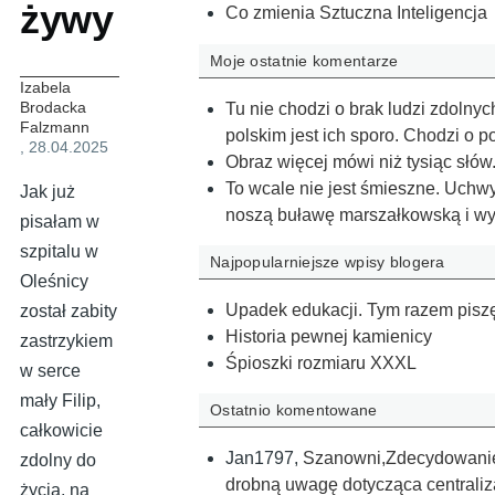
żywy
Co zmienia Sztuczna Inteligencja
Moje ostatnie komentarze
Izabela
Brodacka
Tu nie chodzi o brak ludzi zdolny
Falzmann
polskim jest ich sporo. Chodzi o 
, 28.04.2025
Obraz więcej mówi niż tysiąc słów
To wcale nie jest śmieszne. Uchwy
Jak już
noszą buławę marszałkowską i wy
pisałam w
szpitalu w
Najpopularniejsze wpisy blogera
Oleśnicy
Upadek edukacji. Tym razem piszę
został zabity
Historia pewnej kamienicy
zastrzykiem
Śpioszki rozmiaru XXXL
w serce
mały Filip,
Ostatnio komentowane
całkowicie
Jan1797
,
Szanowni,Zdecydowanie 
zdolny do
drobną uwagę dotycząca centraliz
życia, na