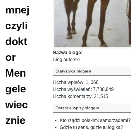
mnej
czyli
dokt
Nazwa bloga:
or
Blog autorski
Men
Statystyka blogera
Liczba wpisów:
1, 068
gele
Liczba wyświetleń:
7,788,849
Liczba komentarzy:
21,515
wiec
Ostatnie wpisy blogera
znie
Kto rządzi polskimi samorządami?
Gdzie tu sens, gdzie tu logika?