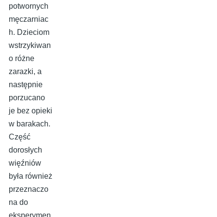
potwornych
męczarniac
h. Dzieciom
wstrzykiwan
o różne
zarazki, a
następnie
porzucano
je bez opieki
w barakach.
Część
dorosłych
więźniów
była również
przeznaczo
na do
eksperymen