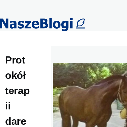
Przejdź do treści
Prot
okół
terap
ii
dare