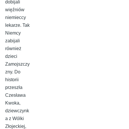
dobijali
więźniów
niemieccy
lekarze. Tak
Niemcy
zabijali
również
dzieci
Zamojszczy
zny. Do
historii
przeszła
Czesława
Kwoka,
dziewczynk
a z Wólki
Złojeckiej,