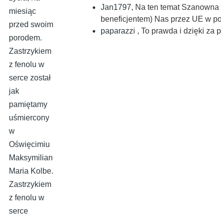
Jan1797
,
Na ten temat Szanowna 
miesiąc
beneficjentem) Nas przez UE w po
przed swoim
paparazzi
,
To prawda i dzięki za 
porodem.
Zastrzykiem
z fenolu w
serce został
jak
pamiętamy
uśmiercony
w
Oświęcimiu
Maksymilian
Maria Kolbe.
Zastrzykiem
z fenolu w
serce