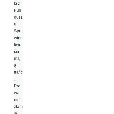
ki z
Fun
dusz
u
Spra
wied
liwo
ści
maj
ą
trafić
.
Pra
wa
nie
złam
ał,