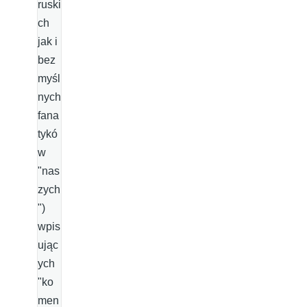
ruski
ch
jak i
bez
myśl
nych
fana
tykó
w
"nas
zych
")
wpis
ując
ych
"ko
men