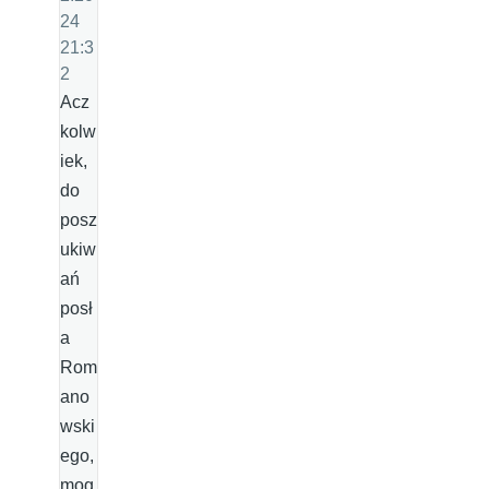
24
21:3
2
Acz
kolw
iek,
do
posz
ukiw
ań
posł
a
Rom
ano
wski
ego,
mog