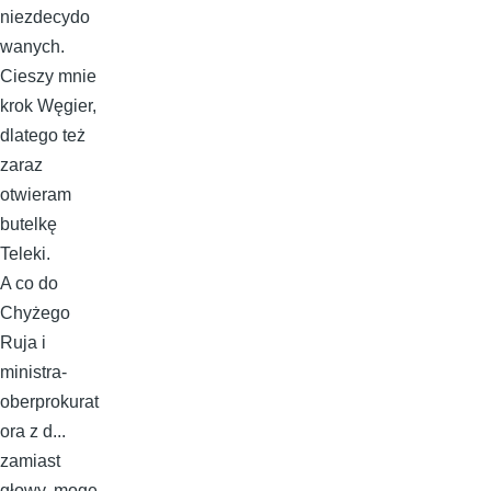
niezdecydo
wanych.
Cieszy mnie
krok Węgier,
dlatego też
zaraz
otwieram
butelkę
Teleki.
A co do
Chyżego
Ruja i
ministra-
oberprokurat
ora z d...
zamiast
głowy, mogę