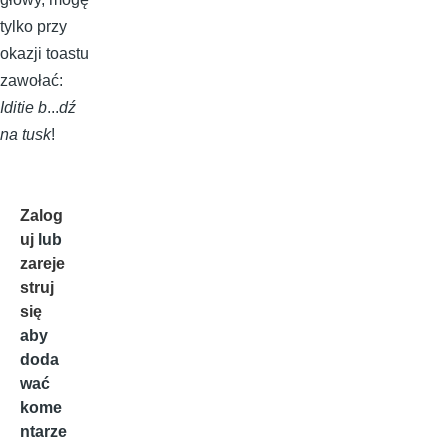
tylko przy
okazji toastu
zawołać:
Iditie
b
...
dź
na
tusk
!
Zalog
uj
lub
zareje
struj
się
aby
doda
wać
kome
ntarze