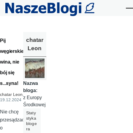
Przejdź do treści
Me
chatar
Pij
Leon
węgierskie
wina, nie
bój się
s...syna!
Nazwa
bloga:
chatar Leon
,
z Europy
19.12.2024
Środkowej
Nie chcę
Staty
styka
przesądzać
bloge
o
ra