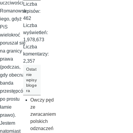
uczciwości
Liczba
Romanowsk
wpisów:
462
iego, gdyż
Liczba
PiS
wyświetleń:
wielokroć
1,978,673
poruszał się
Liczba
na granicy
komentarzy:
prawa
2,357
(podczas,
Ostat
nie
gdy obecna
wpisy
banda
bloge
ra
przestępców
po prostu
Owczy pęd
ze
łamie
zwracaniem
prawo).
polskich
Jestem
odznaczeń
natomiast