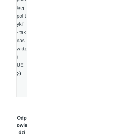
kiej
polit
yki"
- tak
nas
widz
i
UE
;-)
Odp
owie
dzi