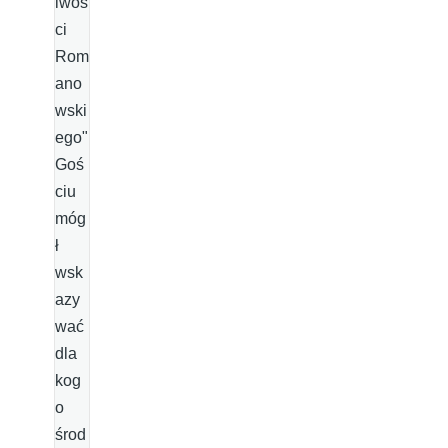
iwoś
ci
Rom
ano
wski
ego"
Goś
ciu
móg
ł
wsk
azy
wać
dla
kog
o
środ