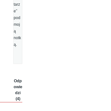
tarz
e"
pod
moj
ą
notk
ą.
Odp
owie
dzi
(4)