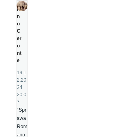
Ri
n
o
C
er
o
nt
e
19.1
2.20
24
20:0
7
"Spr
awa
Rom
ano