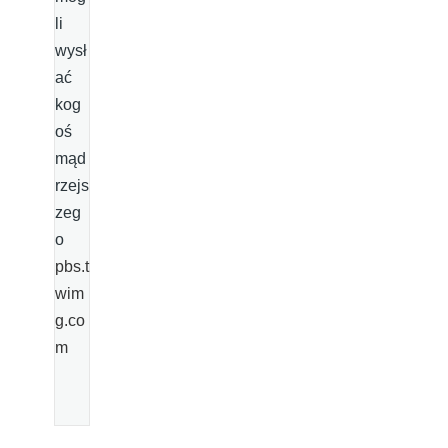
li
wysł
ać
kog
oś
mąd
rzejs
zeg
o
pbs.t
wim
g.co
m