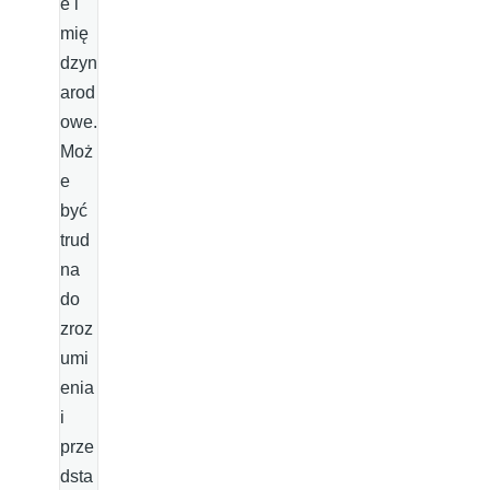
e i
mię
dzyn
arod
owe.
Moż
e
być
trud
na
do
zroz
umi
enia
i
prze
dsta