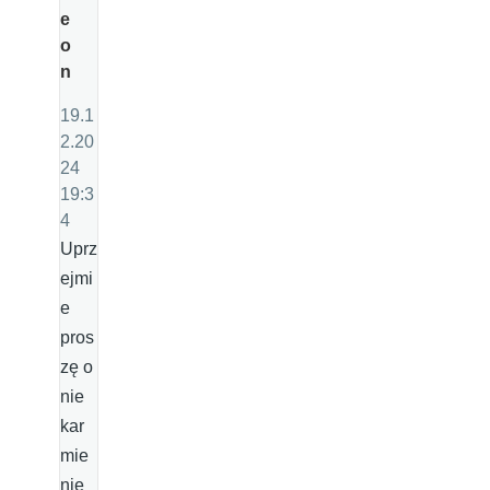
e
o
n
19.1
2.20
24
19:3
4
Uprz
ejmi
e
pros
zę o
nie
kar
mie
nie