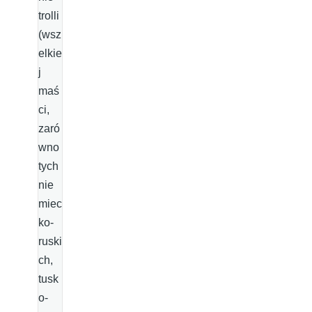
trolli
(wsz
elkie
j
maś
ci,
zaró
wno
tych
nie
miec
ko-
ruski
ch,
tusk
o-