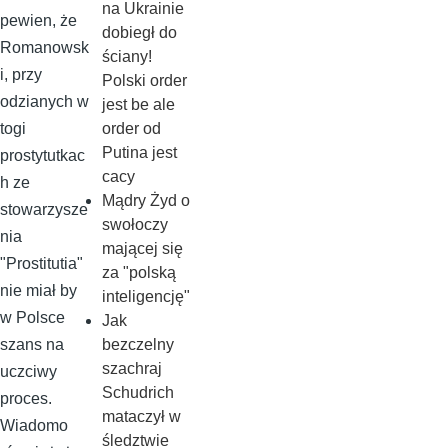
na Ukrainie
pewien, że
dobiegł do
Romanowsk
ściany!
i, przy
Polski order
odzianych w
jest be ale
order od
togi
Putina jest
prostytutkac
cacy
h ze
Mądry Żyd o
stowarzysze
swołoczy
nia
mającej się
"Prostitutia"
za "polską
nie miał by
inteligencję"
w Polsce
Jak
bezczelny
szans na
szachraj
uczciwy
Schudrich
proces.
mataczył w
Wiadomo
śledztwie