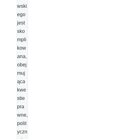
wski
ego
jest
sko
mpli
kow
ana,
obej
muj
ąca
kwe
stie
pra
wne,
polit
yczn