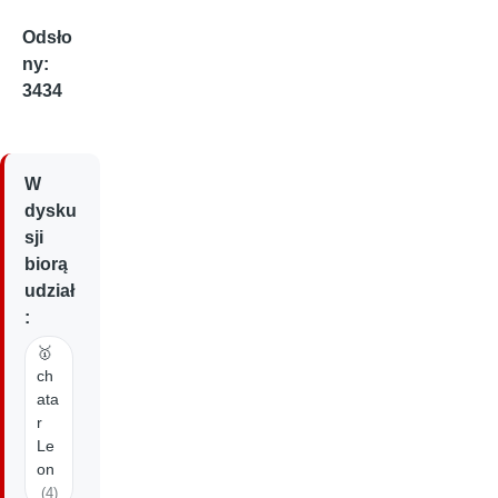
Odsło
ny:
3434
W
dysku
sji
biorą
udział
:
🥇
ch
ata
r
Le
on
(4)