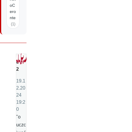
oC
ero
nte
(1)
u
2
19.1
2.20
24
19:2
0
"o
uczc