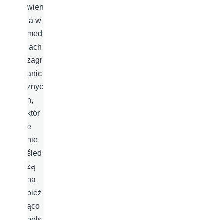
wien
ia w
med
iach
zagr
anic
znyc
h,
któr
e
nie
śled
zą
na
bież
ąco
pols