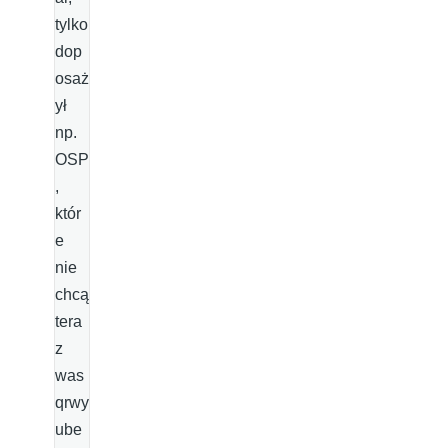
tylko
dop
osaż
ył
np.
OSP
,
któr
e
nie
chcą
tera
z
was
qrwy
ube