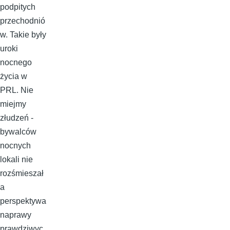
podpitych
przechodnió
w. Takie były
uroki
nocnego
życia w
PRL. Nie
miejmy
złudzeń -
bywalców
nocnych
lokali nie
rozśmieszał
a
perspektywa
naprawy
prawdziwyc