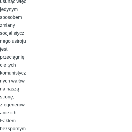
usunąć więc
jedynym
sposobem
zmiany
socjalistycz
nego ustroju
jest
przeciągnię
cie tych
komunistycz
nych wałów
na naszą
stronę,
zregenerow
anie ich.
Faktem
bezspornym