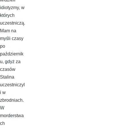
idiotyzmy, w
których
uczestniczą.
Mam na
myśli czasy
po
październik
u, gdyż za
czasów
Stalina
uczestniczyl
i w
zbrodniach.
W
morderstwa
ch