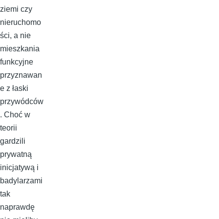
ziemi czy
nieruchomo
ści, a nie
mieszkania
funkcyjne
przyznawan
e z łaski
przywódców
. Choć w
teorii
gardzili
prywatną
inicjatywą i
badylarzami
tak
naprawdę