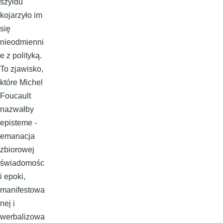
szyldu
kojarzyło im
się
nieodmienni
e z polityką.
To zjawisko,
które Michel
Foucault
nazwałby
episteme -
emanacja
zbiorowej
świadomośc
i epoki,
manifestowa
nej i
werbalizowa