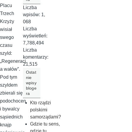
Placu
Liczba
Trzech
wpisów:
1,
Krzyży
068
Liczba
wisiał
wyświetleń:
swego
7,788,494
czasu
Liczba
szyld:
komentarzy:
„Regeneracj
21,515
a wałów”.
Ostat
Pod tym
nie
wpisy
szyldem
bloge
zbierali się
ra
podochocen
Kto rządzi
i bywalcy
polskimi
samorządami?
sąsiednich
Gdzie tu sens,
knajp
gdzie tu