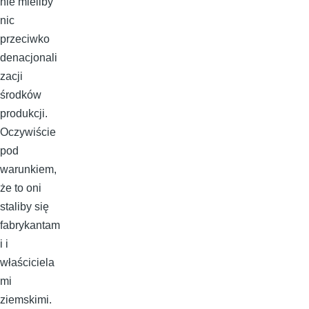
nie mieliby
nic
przeciwko
denacjonali
zacji
środków
produkcji.
Oczywiście
pod
warunkiem,
że to oni
staliby się
fabrykantam
i i
właściciela
mi
ziemskimi.