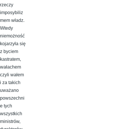
rzeczy
imposybiliz
mem władz.
Wtedy
niemożność
kojarzyła się
z byciem
kastratem,
wałachem
czyli wałem
i za takich
uważano
powszechni
e tych
wszystkich
ministrów,