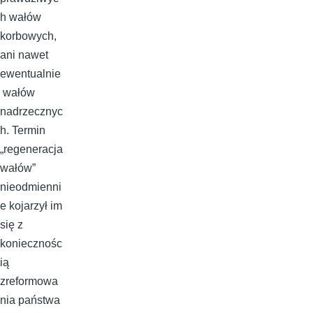
h wałów
korbowych,
ani nawet
ewentualnie
wałów
nadrzecznyc
h. Termin
„regeneracja
wałów”
nieodmienni
e kojarzył im
się z
koniecznośc
ią
zreformowa
nia państwa