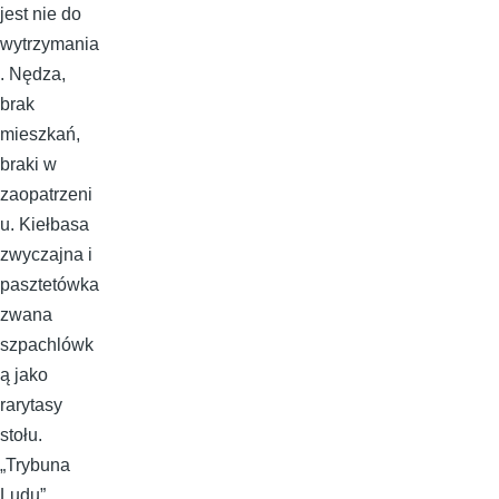
jest nie do
wytrzymania
. Nędza,
brak
mieszkań,
braki w
zaopatrzeni
u. Kiełbasa
zwyczajna i
pasztetówka
zwana
szpachlówk
ą jako
rarytasy
stołu.
„Trybuna
Ludu”