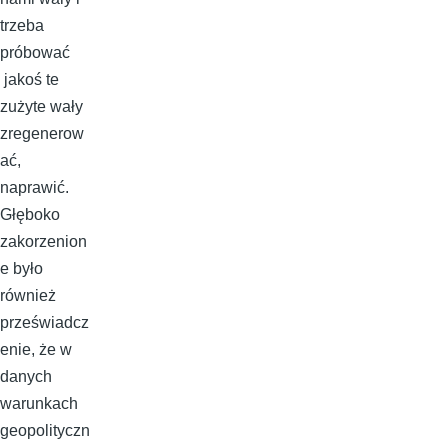
trzeba
próbować
jakoś te
zużyte wały
zregenerow
ać,
naprawić.
Głęboko
zakorzenion
e było
również
przeświadcz
enie, że w
danych
warunkach
geopolityczn