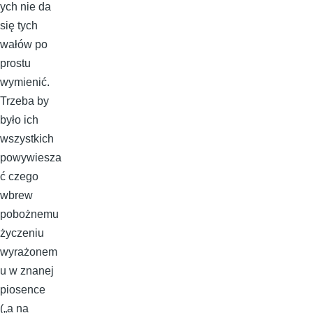
ych nie da
się tych
wałów po
prostu
wymienić.
Trzeba by
było ich
wszystkich
powywiesza
ć czego
wbrew
pobożnemu
życzeniu
wyrażonem
u w znanej
piosence
(„a na