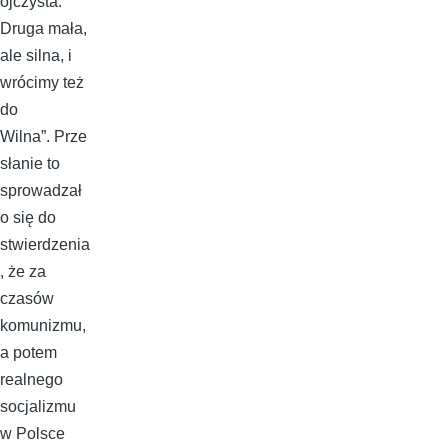
ojczysta.
Druga mała,
ale silna, i
wrócimy też
do
Wilna”. Prze
słanie to
sprowadzał
o się do
stwierdzenia
, że za
czasów
komunizmu,
a potem
realnego
socjalizmu
w Polsce