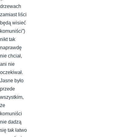
drzewach
zamiast liści
będą wisieć
komuniści”)
nikt tak
naprawdę
nie chciał,
ani nie
oczekiwał.
Jasne było
przede
wszystkim,
że
komuniści
nie dadzą
się tak łatwo