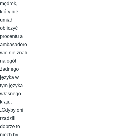
mędrek,
który nie
umiał
obliczyć
procentu a
ambasadoro
wie nie znali
na ogół
żadnego
języka w
tym języka
własnego
kraju.
„Gdyby oni
rządzili
dobrze to
niech by