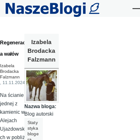
Przejdź do treści
Me
Izabela
Regeneracj
Brodacka
a wałów
Falzmann
Izabela
Brodacka
Falzmann
, 11.11.2024
Na ścianie
jednej z
Nazwa bloga:
kamienic w
Blog autorski
Alejach
Staty
styka
Ujazdowski
bloge
ch w pobliżu
ra