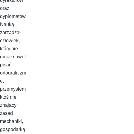
dyrektorów
oraz
dyplomatów.
Nauką
zarządzał
człowiek,
który nie
umiał nawet
pisać
ortograficzni
e,
przemysłem
ktoś nie
znający
zasad
mechaniki,
gospodarką