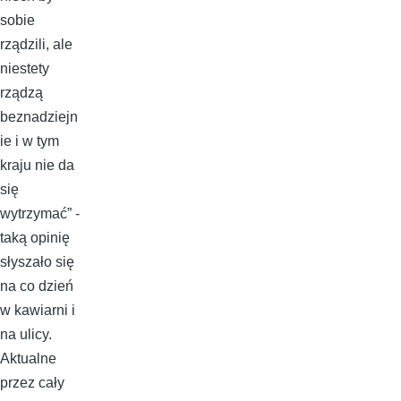
sobie
rządzili, ale
niestety
rządzą
beznadziejn
ie i w tym
kraju nie da
się
wytrzymać” -
taką opinię
słyszało się
na co dzień
w kawiarni i
na ulicy.
Aktualne
przez cały