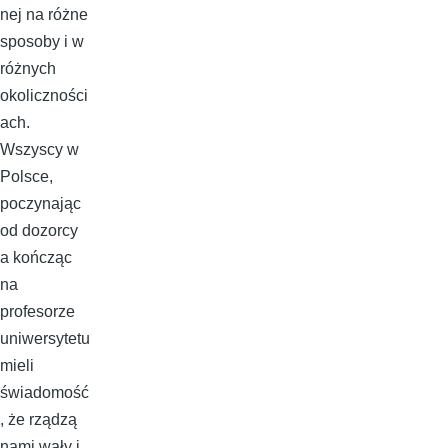
nej na różne
sposoby i w
różnych
okoliczności
ach.
Wszyscy w
Polsce,
poczynając
od dozorcy
a kończąc
na
profesorze
uniwersytetu
mieli
świadomość
, że rządzą
nami wały i