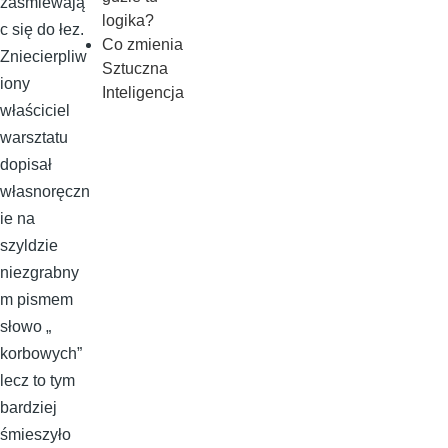
zaśmiewają
logika?
c się do łez.
Co zmienia
Zniecierpliw
Sztuczna
iony
Inteligencja
właściciel
warsztatu
dopisał
własnoręczn
ie na
szyldzie
niezgrabny
m pismem
słowo „
korbowych”
lecz to tym
bardziej
śmieszyło