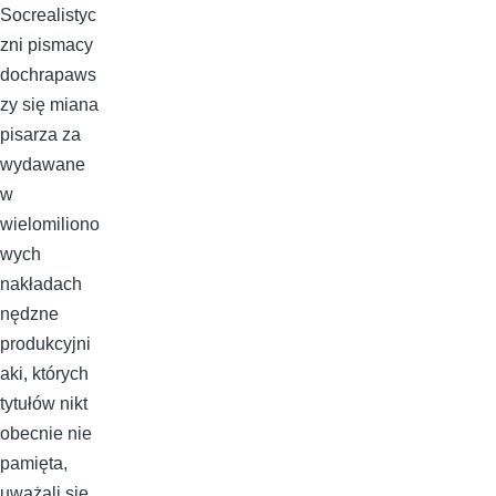
Socrealistyc
zni pismacy
dochrapaws
zy się miana
pisarza za
wydawane
w
wielomiliono
wych
nakładach
nędzne
produkcyjni
aki, których
tytułów nikt
obecnie nie
pamięta,
uważali się