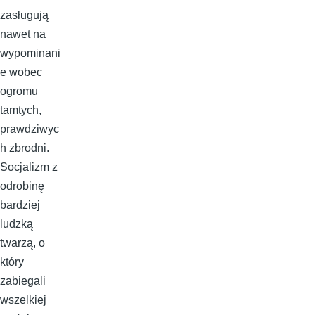
zasługują
nawet na
wypominani
e wobec
ogromu
tamtych,
prawdziwyc
h zbrodni.
Socjalizm z
odrobinę
bardziej
ludzką
twarzą, o
który
zabiegali
wszelkiej