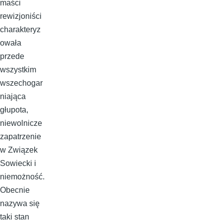
maści
rewizjoniści
charakteryz
owała
przede
wszystkim
wszechogar
niająca
głupota,
niewolnicze
zapatrzenie
w Związek
Sowiecki i
niemożność.
Obecnie
nazywa się
taki stan