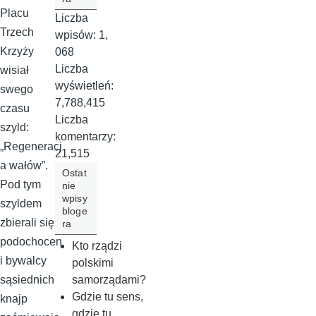
Placu
Liczba
Trzech
wpisów:
1,
Krzyży
068
Liczba
wisiał
wyświetleń:
swego
7,788,415
czasu
Liczba
szyld:
komentarzy:
„Regeneracj
21,515
a wałów”.
Ostat
Pod tym
nie
wpisy
szyldem
bloge
zbierali się
ra
podochocen
Kto rządzi
i bywalcy
polskimi
samorządami?
sąsiednich
Gdzie tu sens,
knajp
gdzie tu