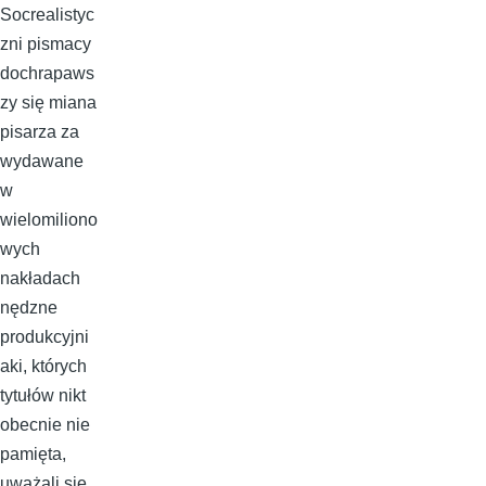
Socrealistyc
zni pismacy
dochrapaws
zy się miana
pisarza za
wydawane
w
wielomiliono
wych
nakładach
nędzne
produkcyjni
aki, których
tytułów nikt
obecnie nie
pamięta,
uważali się