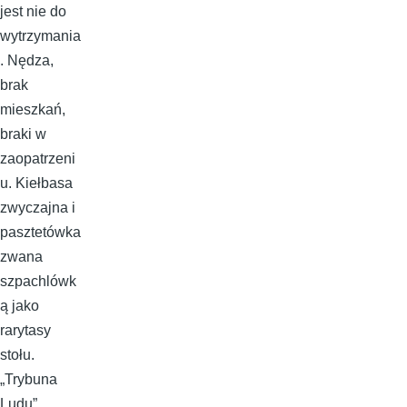
jest nie do
wytrzymania
. Nędza,
brak
mieszkań,
braki w
zaopatrzeni
u. Kiełbasa
zwyczajna i
pasztetówka
zwana
szpachlówk
ą jako
rarytasy
stołu.
„Trybuna
Ludu”