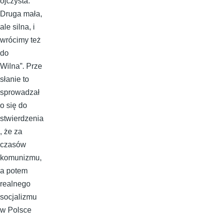
ojczysta.
Druga mała,
ale silna, i
wrócimy też
do
Wilna”. Prze
słanie to
sprowadzał
o się do
stwierdzenia
, że za
czasów
komunizmu,
a potem
realnego
socjalizmu
w Polsce