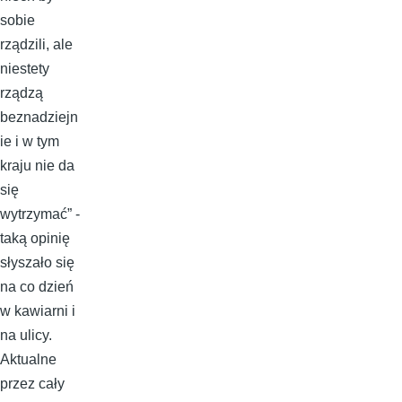
sobie
rządzili, ale
niestety
rządzą
beznadziejn
ie i w tym
kraju nie da
się
wytrzymać” -
taką opinię
słyszało się
na co dzień
w kawiarni i
na ulicy.
Aktualne
przez cały