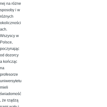
nej na różne
sposoby i w
różnych
okoliczności
ach.
Wszyscy w
Polsce,
poczynając
od dozorcy
a kończąc
na
profesorze
uniwersytetu
mieli
świadomość
, że rządzą
nami wały i