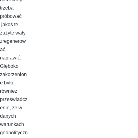
trzeba
próbować
jakoś te
zużyte wały
zregenerow
ać,
naprawić.
Głęboko
zakorzenion
e było
również
przeświadcz
enie, że w
danych
warunkach
geopolityczn