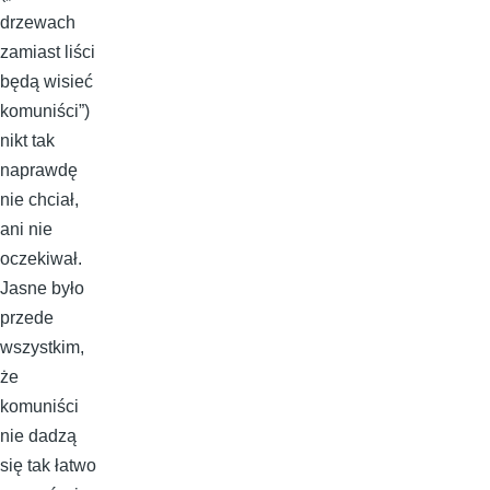
drzewach
zamiast liści
będą wisieć
komuniści”)
nikt tak
naprawdę
nie chciał,
ani nie
oczekiwał.
Jasne było
przede
wszystkim,
że
komuniści
nie dadzą
się tak łatwo