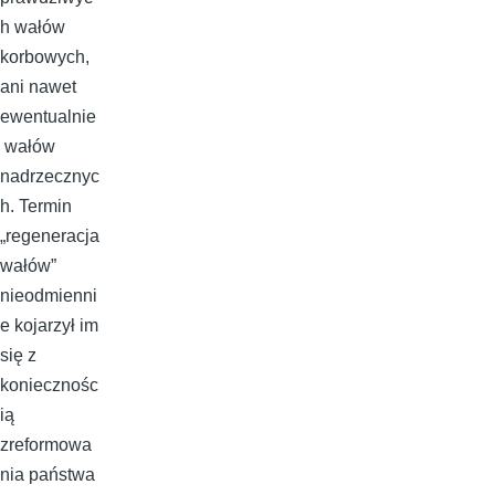
h wałów
korbowych,
ani nawet
ewentualnie
wałów
nadrzecznyc
h. Termin
„regeneracja
wałów”
nieodmienni
e kojarzył im
się z
koniecznośc
ią
zreformowa
nia państwa