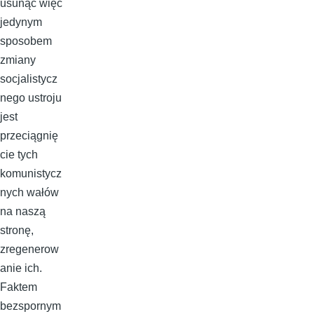
usunąć więc
jedynym
sposobem
zmiany
socjalistycz
nego ustroju
jest
przeciągnię
cie tych
komunistycz
nych wałów
na naszą
stronę,
zregenerow
anie ich.
Faktem
bezspornym