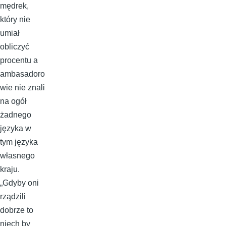
mędrek,
który nie
umiał
obliczyć
procentu a
ambasadoro
wie nie znali
na ogół
żadnego
języka w
tym języka
własnego
kraju.
„Gdyby oni
rządzili
dobrze to
niech by