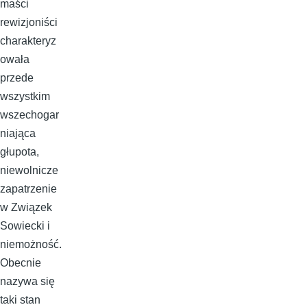
maści
rewizjoniści
charakteryz
owała
przede
wszystkim
wszechogar
niająca
głupota,
niewolnicze
zapatrzenie
w Związek
Sowiecki i
niemożność.
Obecnie
nazywa się
taki stan