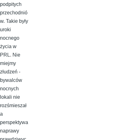
podpitych
przechodnió
w. Takie były
uroki
nocnego
życia w
PRL. Nie
miejmy
złudzeń -
bywalców
nocnych
lokali nie
rozśmieszał
a
perspektywa
naprawy
prawdziwyc