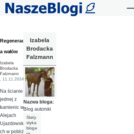
Przejdź do treści
Me
Izabela
Regeneracj
Brodacka
a wałów
Falzmann
Izabela
Brodacka
Falzmann
, 11.11.2024
Na ścianie
jednej z
Nazwa bloga:
kamienic w
Blog autorski
Alejach
Staty
styka
Ujazdowski
bloge
ch w pobliżu
ra