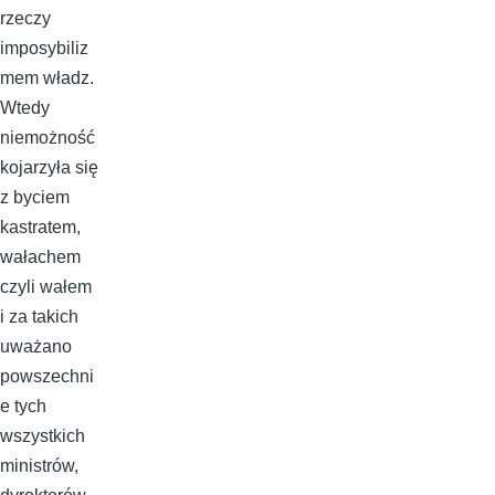
rzeczy
imposybiliz
mem władz.
Wtedy
niemożność
kojarzyła się
z byciem
kastratem,
wałachem
czyli wałem
i za takich
uważano
powszechni
e tych
wszystkich
ministrów,