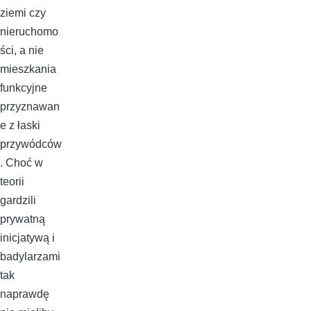
ziemi czy
nieruchomo
ści, a nie
mieszkania
funkcyjne
przyznawan
e z łaski
przywódców
. Choć w
teorii
gardzili
prywatną
inicjatywą i
badylarzami
tak
naprawdę