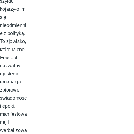
szyldu
kojarzyło im
się
nieodmienni
e z polityką.
To zjawisko,
które Michel
Foucault
nazwałby
episteme -
emanacja
zbiorowej
świadomośc
i epoki,
manifestowa
nej i
werbalizowa