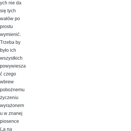
ych nie da
się tych
wałów po
prostu
wymienić.
Trzeba by
było ich
wszystkich
powywiesza
ć czego
wbrew
pobożnemu
życzeniu
wyrażonem
u w znanej
piosence
(„a na