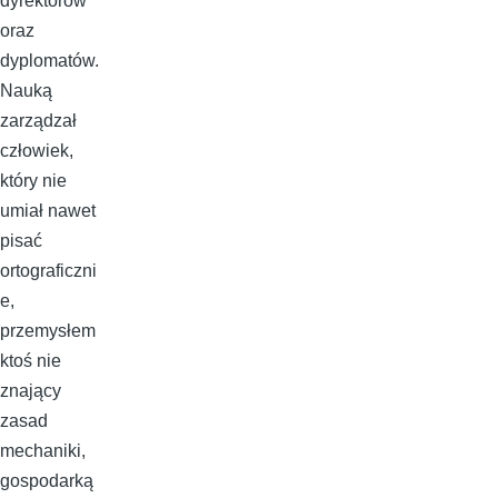
dyrektorów
oraz
dyplomatów.
Nauką
zarządzał
człowiek,
który nie
umiał nawet
pisać
ortograficzni
e,
przemysłem
ktoś nie
znający
zasad
mechaniki,
gospodarką