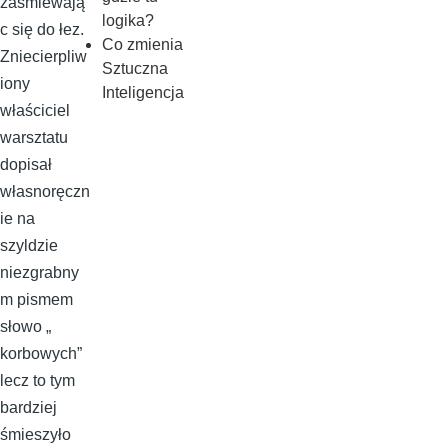
zaśmiewają
logika?
c się do łez.
Co zmienia
Zniecierpliw
Sztuczna
iony
Inteligencja
właściciel
warsztatu
dopisał
własnoręczn
ie na
szyldzie
niezgrabny
m pismem
słowo „
korbowych”
lecz to tym
bardziej
śmieszyło