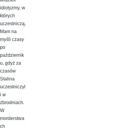
idiotyzmy, w
których
uczestniczą.
Mam na
myśli czasy
po
październik
u, gdyż za
czasów
Stalina
uczestniczyl
i w
zbrodniach.
W
morderstwa
ch