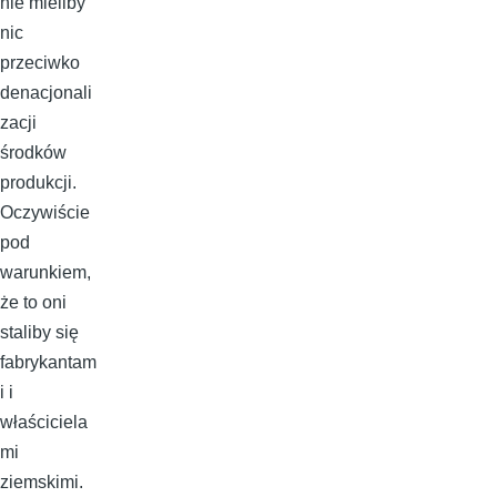
nie mieliby
nic
przeciwko
denacjonali
zacji
środków
produkcji.
Oczywiście
pod
warunkiem,
że to oni
staliby się
fabrykantam
i i
właściciela
mi
ziemskimi.