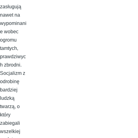
zasługują
nawet na
wypominani
e wobec
ogromu
tamtych,
prawdziwyc
h zbrodni.
Socjalizm z
odrobinę
bardziej
ludzką
twarzą, o
który
zabiegali
wszelkiej